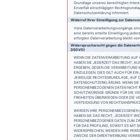
Grundlage unseres berechtigten Interess
Einzelfall einschlägigen Rechtsgrundl
Datenschutzerklärung informiert.
Widerruf Ihrer Einwilligung zur Datenve
Viele Datenverarbeitungsvorgänge sind 
eine bereits erteilte Einwilligung jede
erfolgten Datenverarbeitung bleibt vo
Widerspruchsrecht gegen die Datenerhe
DSGVO)
WENN DIE DATENVERARBEITUNG AUF GR
HABEN SIE JEDERZEIT DAS RECHT, AU
ERGEBEN, GEGEN DIE VERARBEITUNG
EINZULEGEN; DIES GILT AUCH FÜR EI
JEWEILIGE RECHTSGRUNDLAGE, AUF D
DATENSCHUTZERKLÄRUNG. WENN SIE 
PERSONENBEZOGENEN DATEN NICHT M
SCHUTZWÜRDIGE GRÜNDE FÜR DIE VER
FREIHEITEN ÜBERWIEGEN ODER DIE 
VERTEIDIGUNG VON RECHTSANSPRÜCHE
WERDEN IHRE PERSONENBEZOGENEN D
HABEN SIE DAS RECHT, JEDERZEIT W
PERSONENBEZOGENER DATEN ZUM ZWE
FÜR DAS PROFILING, SOWEIT ES MIT
WIDERSPRECHEN, WERDEN IHRE PER
ZWECKE DER DIREKTWERBUNG VERWEN