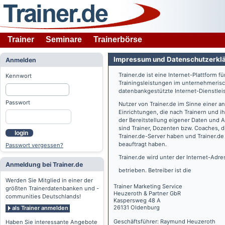
Trainer
Seminare
Trainerbörse
Impressum und Datenschutzerkl
Anmelden
Trainer.de
ist eine Internet-Plattform f
Kennwort
Trainingsleistungen im unternehmerisc
datenbankgestützte Internet-Dienstlei
Passwort
Nutzer von
Trainer.de
im Sinne einer a
Einrichtungen, die nach Trainern und 
der Bereitstellung eigener Daten und 
sind Trainer, Dozenten bzw. Coaches, 
login
Trainer.de
-Server haben und
Trainer.de
beauftragt haben.
Passwort vergessen?
Trainer.de
wird unter der Internet-Adr
Anmeldung bei Trainer.de
betrieben. Betreiber ist die
Werden Sie Mitglied in einer der
Trainer Marketing Service
größten Trainerdatenbanken und -
Heuzeroth & Partner GbR
communities Deutschlands!
Kaspersweg 48 A
26131 Oldenburg
als Trainer anmelden
Geschäftsführer: Raymund Heuzeroth
Haben Sie interessante Angebote