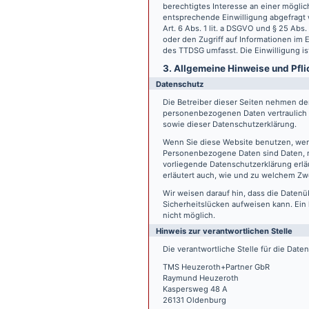
berechtigtes Interesse an einer möglic
entsprechende Einwilligung abgefragt w
Art. 6 Abs. 1 lit. a DSGVO und § 25 Ab
oder den Zugriff auf Informationen im E
des TTDSG umfasst. Die Einwilligung ist
3. Allgemeine Hinweise und Pfli
Datenschutz
Die Betreiber dieser Seiten nehmen den
personenbezogenen Daten vertraulich 
sowie dieser Datenschutzerklärung.
Wenn Sie diese Website benutzen, we
Personenbezogene Daten sind Daten, mi
vorliegende Datenschutzerklärung erläu
erläutert auch, wie und zu welchem Zw
Wir weisen darauf hin, dass die Datenü
Sicherheitslücken aufweisen kann. Ein 
nicht möglich.
Hinweis zur verantwortlichen Stelle
Die verantwortliche Stelle für die Date
TMS Heuzeroth+Partner GbR
Raymund Heuzeroth
Kaspersweg 48 A
26131 Oldenburg