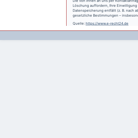
Die von Ihnen an uns per Kontaktanfrag
Löschung auffordern, Ihre Einwilligung
Datenspeicherung entfällt (z. B. nach
gesetzliche Bestimmungen – insbesond
Quelle:
https://www.e-recht24.de