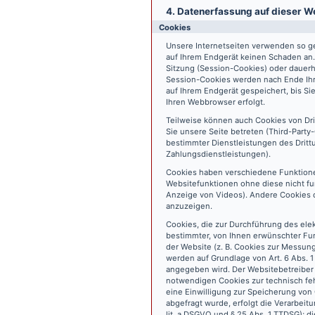
4. Datenerfassung auf dieser W
Cookies
Unsere Internetseiten verwenden so ge
auf Ihrem Endgerät keinen Schaden an
Sitzung (Session-Cookies) oder dauerh
Session-Cookies werden nach Ende Ihr
auf Ihrem Endgerät gespeichert, bis S
Ihren Webbrowser erfolgt.
Teilweise können auch Cookies von Dr
Sie unsere Seite betreten (Third-Part
bestimmter Dienstleistungen des Dritt
Zahlungsdienstleistungen).
Cookies haben verschiedene Funktione
Websitefunktionen ohne diese nicht fu
Anzeige von Videos). Andere Cookies 
anzuzeigen.
Cookies, die zur Durchführung des ele
bestimmter, von Ihnen erwünschter Fun
der Website (z. B. Cookies zur Messun
werden auf Grundlage von Art. 6 Abs. 1
angegeben wird. Der Websitebetreiber 
notwendigen Cookies zur technisch fehl
eine Einwilligung zur Speicherung vo
abgefragt wurde, erfolgt die Verarbeitu
lit. a DSGVO und § 25 Abs. 1 TTDSG); die