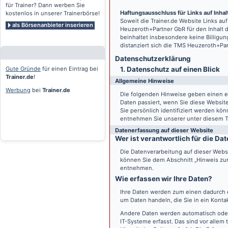
für Trainer? Dann werben Sie
Haftungsausschluss für Links auf Inhalt
kostenlos in unserer Trainerbörse!
Soweit die
Trainer.de
Website Links auf
als Börsenanbieter inserieren
Heuzeroth+Partner GbR für den Inhalt 
beinhaltet insbesondere keine Billigun
distanziert sich die TMS Heuzeroth+Pa
Datenschutz­erklärung
Gute Gründe
für einen Eintrag bei
1. Datenschutz auf einen Blick
Trainer.de
!
Allgemeine Hinweise
Werbung
bei
Trainer.de
Die folgenden Hinweise geben einen e
Daten passiert, wenn Sie diese Websi
Sie persönlich identifiziert werden k
entnehmen Sie unserer unter diesem T
Datenerfassung auf dieser Website
Wer ist verantwortlich für die D
Die Datenverarbeitung auf dieser Webs
können Sie dem Abschnitt „Hinweis zur 
entnehmen.
Wie erfassen wir Ihre Daten?
Ihre Daten werden zum einen dadurch er
um Daten handeln, die Sie in ein Konta
Andere Daten werden automatisch oder
IT-Systeme erfasst. Das sind vor allem