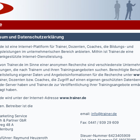
e
sum und Datenschutzerklärung
.de
ist eine Internet-Plattform für Trainer, Dozenten, Coaches, die Bildungs- und
gsleistungen im unternehmerischen Bereich anbieten. Mithin ist
Trainer.de
eine
nkgestützte Internet-Dienstleistung.
 von
Trainer.de
im Sinne einer anonymen Recherche sind verschiedenste Unterne
tungen, die nach Trainern und ihren Trainingsangeboten suchen. Berechtigte Benut
eitstellung eigener Daten und Angebotsinformationen für die Recherche unter
www
ainer, Dozenten bzw. Coaches, die Zugriff auf einen eigenen geschützten Datenbe
.de
-Server haben und
Trainer.de
zur Veröffentlichung ihrer Trainingsangebote ermä
agt haben.
.de
wird unter der Internet-Adresse
www.trainer.de
en. Betreiber ist die
email:
info@trainer.de
arketing Service
h & Partner GbR
Fax: 0441 / 939 29 609
weg 48 A
denburg
Steuer-Nummer 6423405909
sführer: Raymund Heuzeroth