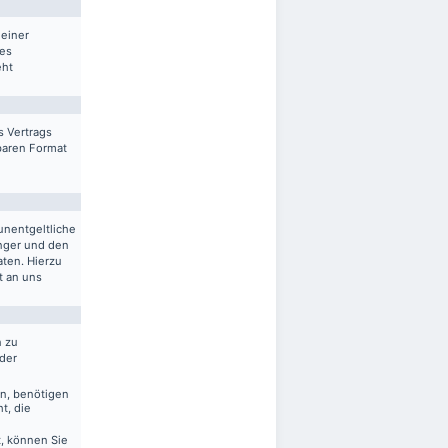
 einer
res
eht
s Vertrags
sbaren Format
unentgeltliche
nger und den
aten. Hierzu
t an uns
n zu
 der
en, benötigen
t, die
, können Sie