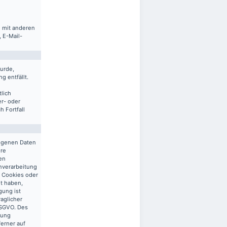
m mit anderen
 E-Mail-
urde,
g entfällt.
lich
er- oder
 Fortfall
zogenen Daten
ere
en
enverarbeitung
n Cookies oder
gt haben,
gung ist
raglicher
 DSGVO. Des
tung
ferner auf