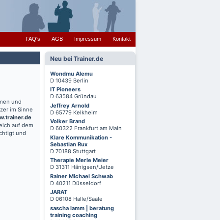
FAQ's
AGB
Impressum
Kontakt
Neu bei Trainer.de
Wondmu Alemu
D 10439 Berlin
IT Pioneers
D 63584 Gründau
hmen und
Jeffrey Arnold
zer im Sinne
D 65779 Kelkheim
.trainer.de
Volker Brand
reich auf dem
D 60322 Frankfurt am Main
chtigt und
Klare Kommunikation -
Sebastian Rux
D 70188 Stuttgart
Therapie Merle Meier
D 31311 Hänigsen/Uetze
Rainer Michael Schwab
D 40211 Düsseldorf
JARAT
D 06108 Halle/Saale
sascha lamm | beratung
training coaching