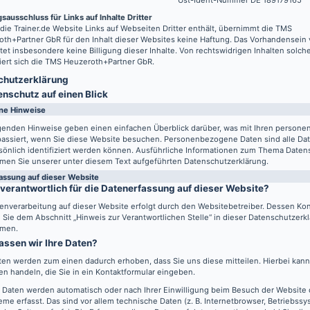
Ust-Ident-Nummer DE 189179165
sausschluss für Links auf Inhalte Dritter
 die
Trainer.de
Website Links auf Webseiten Dritter enthält, übernimmt die TMS
th+Partner GbR für den Inhalt dieser Websites keine Haftung. Das Vorhandensein 
tet insbesondere keine Billigung dieser Inhalte. Von rechtswidrigen Inhalten solch
iert sich die TMS Heuzeroth+Partner GbR.
hutz­erklärung
enschutz auf einen Blick
ne Hinweise
lgenden Hinweise geben einen einfachen Überblick darüber, was mit Ihren perso
passiert, wenn Sie diese Website besuchen. Personenbezogene Daten sind alle Da
sönlich identifiziert werden können. Ausführliche Informationen zum Thema Daten
men Sie unserer unter diesem Text aufgeführten Datenschutzerklärung.
assung auf dieser Website
 verantwortlich für die Datenerfassung auf dieser Website?
enverarbeitung auf dieser Website erfolgt durch den Websitebetreiber. Dessen Ko
Sie dem Abschnitt „Hinweis zur Verantwortlichen Stelle“ in dieser Datenschutzerk
men.
assen wir Ihre Daten?
ten werden zum einen dadurch erhoben, dass Sie uns diese mitteilen. Hierbei kann 
n handeln, die Sie in ein Kontaktformular eingeben.
 Daten werden automatisch oder nach Ihrer Einwilligung beim Besuch der Website
eme erfasst. Das sind vor allem technische Daten (z. B. Internetbrowser, Betriebss