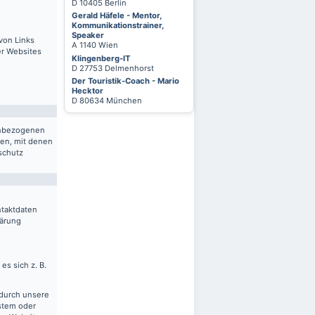
D 10405 Berlin
Gerald Häfele - Mentor,
Kommunikationstrainer,
Speaker
von Links
A 1140 Wien
er Websites
Klingenberg-IT
D 27753 Delmenhorst
Der Touristik-Coach - Mario
Hecktor
D 80634 München
nenbezogenen
ten, mit denen
schutz
ntaktdaten
lärung
es sich z. B.
 durch unsere
ystem oder