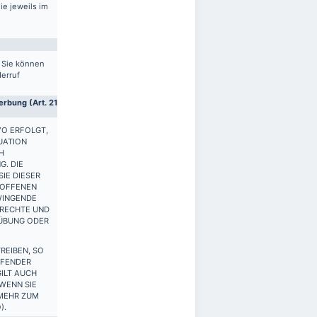
ie jeweils im
. Sie können
derruf
rbung (Art. 21
VO ERFOLGT,
UATION
H
G. DIE
IE DIESER
ROFFENEN
WINGENDE
 RECHTE UND
SÜBUNG ODER
REIBEN, SO
FFENDER
ILT AUCH
 WENN SIE
 MEHR ZUM
).