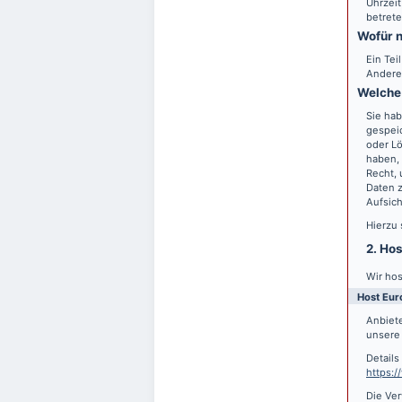
Uhrzeit
betrete
Wofür n
Ein Tei
Andere
Welche 
Sie hab
gespei
oder Lö
haben, 
Recht,
Daten z
Aufsic
Hierzu
2. Ho
Wir hos
Host Eur
Anbiete
unsere 
Detail
https:
Die Ver