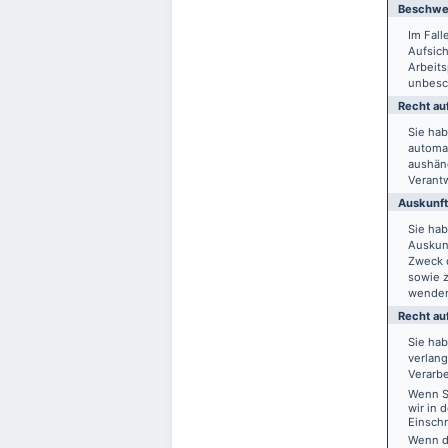
Beschwer
Im Fal
Aufsich
Arbeit
unbesch
Recht auf
Sie hab
automat
aushänd
Verantw
Auskunft
Sie ha
Auskun
Zweck d
sowie 
wende
Recht au
Sie ha
verlang
Verarbe
Wenn Si
wir in 
Einsch
Wenn d