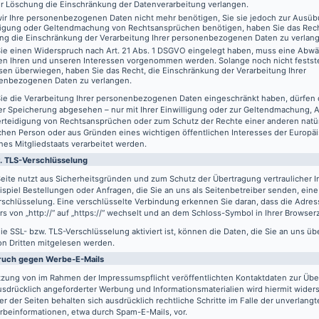
er Löschung die Einschränkung der Datenverarbeitung verlangen.
ir Ihre personenbezogenen Daten nicht mehr benötigen, Sie sie jedoch zur Ausüb
digung oder Geltendmachung von Rechtsansprüchen benötigen, haben Sie das Recht
ng die Einschränkung der Verarbeitung Ihrer personenbezogenen Daten zu verlan
ie einen Widerspruch nach Art. 21 Abs. 1 DSGVO eingelegt haben, muss eine Abw
en Ihren und unseren Interessen vorgenommen werden. Solange noch nicht festst
sen überwiegen, haben Sie das Recht, die Einschränkung der Verarbeitung Ihrer
enbezogenen Daten zu verlangen.
ie die Verarbeitung Ihrer personenbezogenen Daten eingeschränkt haben, dürfen 
er Speicherung abgesehen – nur mit Ihrer Einwilligung oder zur Geltendmachung,
erteidigung von Rechtsansprüchen oder zum Schutz der Rechte einer anderen natü
schen Person oder aus Gründen eines wichtigen öffentlichen Interesses der Europä
nes Mitgliedstaats verarbeitet werden.
. TLS-Verschlüsselung
eite nutzt aus Sicherheitsgründen und zum Schutz der Übertragung vertraulicher In
spiel Bestellungen oder Anfragen, die Sie an uns als Seitenbetreiber senden, eine
schlüsselung. Eine verschlüsselte Verbindung erkennen Sie daran, dass die Adres
s von „http://“ auf „https://“ wechselt und an dem Schloss-Symbol in Ihrer Browserz
e SSL- bzw. TLS-Verschlüsselung aktiviert ist, können die Daten, die Sie an uns üb
on Dritten mitgelesen werden.
ruch gegen Werbe-E-Mails
tzung von im Rahmen der Impressumspflicht veröffentlichten Kontaktdaten zur Üb
usdrücklich angeforderter Werbung und Informationsmaterialien wird hiermit wider
er der Seiten behalten sich ausdrücklich rechtliche Schritte im Falle der unverlan
rbeinformationen, etwa durch Spam-E-Mails, vor.