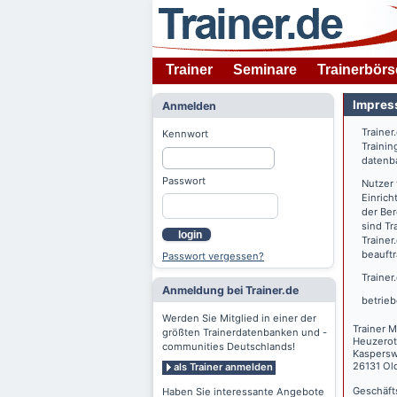
Trainer
Seminare
Trainerbörs
Impres
Anmelden
Trainer
Kennwort
Trainin
datenba
Passwort
Nutzer
Einrich
der Ber
sind Tr
login
Trainer
beauftr
Passwort vergessen?
Trainer
Anmeldung bei Trainer.de
betrieb
Werden Sie Mitglied in einer der
Trainer M
größten Trainerdatenbanken und -
Heuzerot
communities Deutschlands!
Kaspers
26131 Ol
als Trainer anmelden
Geschäft
Haben Sie interessante Angebote