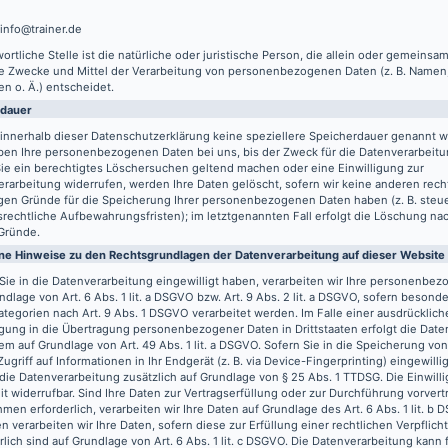
 info@trainer.de
ortliche Stelle ist die natürliche oder juristische Person, die allein oder gemeinsa
ie Zwecke und Mittel der Verarbeitung von personenbezogenen Daten (z. B. Namen,
n o. Ä.) entscheidet.
rdauer
innerhalb dieser Datenschutzerklärung keine speziellere Speicherdauer genannt w
ben Ihre personenbezogenen Daten bei uns, bis der Zweck für die Datenverarbeitun
ie ein berechtigtes Löschersuchen geltend machen oder eine Einwilligung zur
rarbeitung widerrufen, werden Ihre Daten gelöscht, sofern wir keine anderen recht
gen Gründe für die Speicherung Ihrer personenbezogenen Daten haben (z. B. steu
rechtliche Aufbewahrungsfristen); im letztgenannten Fall erfolgt die Löschung nach
Gründe.
ne Hinweise zu den Rechtsgrundlagen der Datenverarbeitung auf dieser Website
Sie in die Datenverarbeitung eingewilligt haben, verarbeiten wir Ihre personenbe
ndlage von Art. 6 Abs. 1 lit. a DSGVO bzw. Art. 9 Abs. 2 lit. a DSGVO, sofern besond
tegorien nach Art. 9 Abs. 1 DSGVO verarbeitet werden. Im Falle einer ausdrücklich
igung in die Übertragung personenbezogener Daten in Drittstaaten erfolgt die Dat
m auf Grundlage von Art. 49 Abs. 1 lit. a DSGVO. Sofern Sie in die Speicherung vo
Zugriff auf Informationen in Ihr Endgerät (z. B. via Device-Fingerprinting) eingewilli
 die Datenverarbeitung zusätzlich auf Grundlage von § 25 Abs. 1 TTDSG. Die Einwilli
it widerrufbar. Sind Ihre Daten zur Vertragserfüllung oder zur Durchführung vorvert
en erforderlich, verarbeiten wir Ihre Daten auf Grundlage des Art. 6 Abs. 1 lit. b
n verarbeiten wir Ihre Daten, sofern diese zur Erfüllung einer rechtlichen Verpflich
rlich sind auf Grundlage von Art. 6 Abs. 1 lit. c DSGVO. Die Datenverarbeitung kann 