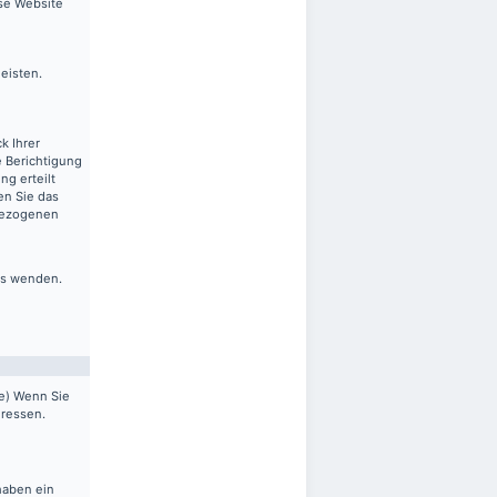
ese Website
leisten.
k Ihrer
 Berichtigung
ng erteilt
en Sie das
nbezogenen
ns wenden.
pe) Wenn Sie
dressen.
haben ein