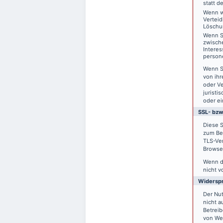
statt d
Wenn w
Vertei
Löschu
Wenn S
zwisch
Interes
person
Wenn S
von ihr
oder V
juristi
oder ei
SSL- bzw
Diese S
zum Bei
TLS-Ver
Browser
Wenn di
nicht v
Widersp
Der Nu
nicht a
Betreib
von We