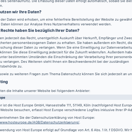
 des Seitenaufrufs). Die Erfassung dieser Daten erfolgt automatisch, sobald Sie di
n.
utzen wir Ihre Daten?
l der Daten wird erhoben, um eine fehlerfreie Bereitstellung der Website zu gewähr
 Daten können zur Analyse Ihres Nutzerverhaltens verwendet werden.
Rechte haben Sie bezüglich Ihrer Daten?
en jederzeit das Recht, unentgeltlich Auskunft über Herkunft, Empfänger und Zwec
cherten personenbezogenen Daten zu erhalten. Sie haben außerdem ein Recht, die
schung dieser Daten zu verlangen. Wenn Sie eine Einwilligung zur Datenverarbeitu
können Sie diese Einwilligung jederzeit für die Zukunft widerrufen. Außerdem hab
 unter bestimmten Umständen die Einschränkung der Verarbeitung Ihrer persone
u verlangen. Des Weiteren steht Ihnen ein Beschwerderecht bei der zuständigen
htsbehörde zu.
 sowie zu weiteren Fragen zum Thema Datenschutz können Sie sich jederzeit an u
sting
ten die Inhalte unserer Website bei folgendem Anbieter:
ope
r ist die Host Europe GmbH, Hansestraße 111, 51149, Köln (nachfolgend Host Euro
Website besuchen, erfasst Host Europe verschiedene Logfiles inklusive Ihrer IP-A
s entnehmen Sie der Datenschutzerklärung von Host Europe:
//www.hosteurope.de/AGB/Datenschutzerklaerung/
.
wendung von Host Europe erfolgt auf Grundlage von Art. 6 Abs. 1 lit. f DSGVO. Wir 