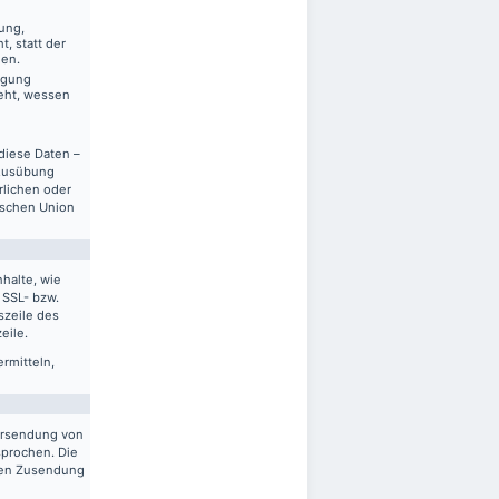
ung,
, statt der
gen.
ägung
eht, wessen
diese Daten –
 Ausübung
rlichen oder
ischen Union
halte, wie
 SSL- bzw.
szeile des
eile.
ermitteln,
ersendung von
sprochen. Die
gten Zusendung