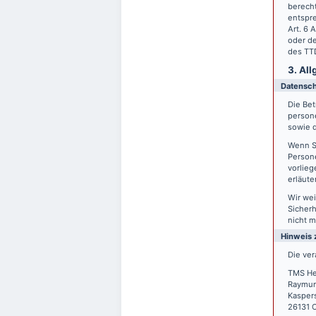
berecht
entspre
Art. 6 
oder de
des TTD
3. Al
Datensc
Die Bet
person
sowie d
Wenn S
Persone
vorlieg
erläute
Wir wei
Sicherh
nicht m
Hinweis 
Die ver
TMS He
Raymun
Kasper
26131 