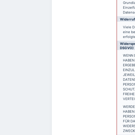
Grundla
Einzelf
Datensc
Widerruf
Viele D
eine be
erfolgt
Widerspr
DSGVO)
WENN D
HABEN 
ERGEB
EINZUL
JEWEIL
DATEN
PERSON
SCHUTZ
FREIH
VERTEI
WERDE
HABEN 
PERSO
FÜR DA
WIDER
ZWECKE