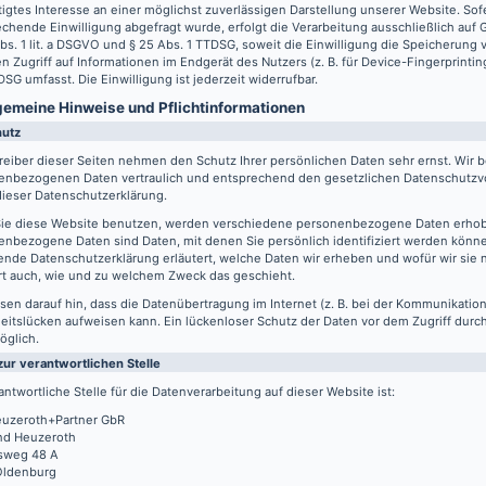
igtes Interesse an einer möglichst zuverlässigen Darstellung unserer Website. Sof
chende Einwilligung abgefragt wurde, erfolgt die Verarbeitung ausschließlich auf
Abs. 1 lit. a DSGVO und § 25 Abs. 1 TTDSG, soweit die Einwilligung die Speicherung
n Zugriff auf Informationen im Endgerät des Nutzers (z. B. für Device-Fingerprintin
SG umfasst. Die Einwilligung ist jederzeit widerrufbar.
lgemeine Hinweise und Pflicht­informationen
hutz
reiber dieser Seiten nehmen den Schutz Ihrer persönlichen Daten sehr ernst. Wir 
enbezogenen Daten vertraulich und entsprechend den gesetzlichen Datenschutzvo
ieser Datenschutzerklärung.
ie diese Website benutzen, werden verschiedene personenbezogene Daten erho
nbezogene Daten sind Daten, mit denen Sie persönlich identifiziert werden könne
ende Datenschutzerklärung erläutert, welche Daten wir erheben und wofür wir sie 
rt auch, wie und zu welchem Zweck das geschieht.
sen darauf hin, dass die Datenübertragung im Internet (z. B. bei der Kommunikation
eitslücken aufweisen kann. Ein lückenloser Schutz der Daten vor dem Zugriff durch 
öglich.
zur verantwortlichen Stelle
antwortliche Stelle für die Datenverarbeitung auf dieser Website ist:
uzeroth+Partner GbR
d Heuzeroth
sweg 48 A
Oldenburg