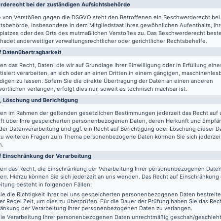
de­recht bei der zuständigen Aufsichts­behörde
le von Verstößen gegen die DSGVO steht den Betroffenen ein Beschwerderecht bei
tsbehörde, insbesondere in dem Mitgliedstaat ihres gewöhnlichen Aufenthalts, ih
splatzes oder des Orts des mutmaßlichen Verstoßes zu. Das Beschwerderecht best
adet anderweitiger verwaltungsrechtlicher oder gerichtlicher Rechtsbehelfe.
 Daten­übertrag­barkeit
en das Recht, Daten, die wir auf Grundlage Ihrer Einwilligung oder in Erfüllung eine
isiert verarbeiten, an sich oder an einen Dritten in einem gängigen, maschinenle
igen zu lassen. Sofern Sie die direkte Übertragung der Daten an einen anderen
ortlichen verlangen, erfolgt dies nur, soweit es technisch machbar ist.
, Löschung und Berichtigung
ben im Rahmen der geltenden gesetzlichen Bestimmungen jederzeit das Recht auf 
ft über Ihre gespeicherten personenbezogenen Daten, deren Herkunft und Empfä
er Datenverarbeitung und ggf. ein Recht auf Berichtigung oder Löschung dieser D
zu weiteren Fragen zum Thema personenbezogene Daten können Sie sich jederzei
n.
f Einschränkung der Verarbeitung
ben das Recht, die Einschränkung der Verarbeitung Ihrer personenbezogenen Date
en. Hierzu können Sie sich jederzeit an uns wenden. Das Recht auf Einschränkung
itung besteht in folgenden Fällen:
e die Richtigkeit Ihrer bei uns gespeicherten personenbezogenen Daten bestreit
der Regel Zeit, um dies zu überprüfen. Für die Dauer der Prüfung haben Sie das Rech
ränkung der Verarbeitung Ihrer personenbezogenen Daten zu verlangen.
ie Verarbeitung Ihrer personenbezogenen Daten unrechtmäßig geschah/geschieht