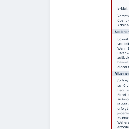
E-Mail:
Verantw
über d
Adresse
Speiche
Soweit 
verblei
Wenn S
Datenve
zulässi
handels
dieser 
Allgemei
Sofern 
auf Gru
Datenka
Einwill
außerde
in den 
erfolgt
jederze
Maßnahm
Weitere
erforde