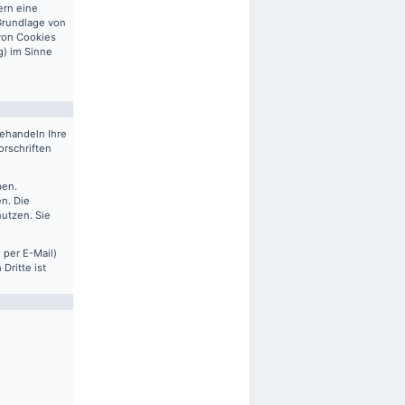
ern eine
 Grundlage von
 von Cookies
g) im Sinne
behandeln Ihre
rschriften
ben.
n. Die
nutzen. Sie
 per E-Mail)
Dritte ist