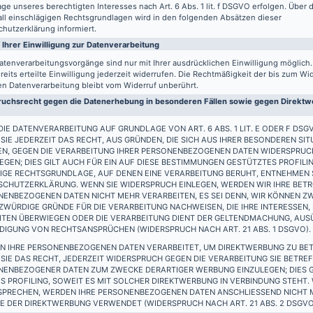
ge unseres berechtigten Interesses nach Art. 6 Abs. 1 lit. f DSGVO erfolgen. Über d
all einschlägigen Rechtsgrundlagen wird in den folgenden Absätzen dieser
hutzerklärung informiert.
 Ihrer Einwilligung zur Datenverarbeitung
atenverarbeitungsvorgänge sind nur mit Ihrer ausdrücklichen Einwilligung möglich
reits erteilte Einwilligung jederzeit widerrufen. Die Rechtmäßigkeit der bis zum Wi
en Datenverarbeitung bleibt vom Widerruf unberührt.
uchsrecht gegen die Datenerhebung in besonderen Fällen sowie gegen Direktwe
IE DATENVERARBEITUNG AUF GRUNDLAGE VON ART. 6 ABS. 1 LIT. E ODER F DSG
SIE JEDERZEIT DAS RECHT, AUS GRÜNDEN, DIE SICH AUS IHRER BESONDEREN SIT
EN, GEGEN DIE VERARBEITUNG IHRER PERSONENBEZOGENEN DATEN WIDERSPRUC
EGEN; DIES GILT AUCH FÜR EIN AUF DIESE BESTIMMUNGEN GESTÜTZTES PROFILIN
IGE RECHTSGRUNDLAGE, AUF DENEN EINE VERARBEITUNG BERUHT, ENTNEHMEN S
SCHUTZERKLÄRUNG. WENN SIE WIDERSPRUCH EINLEGEN, WERDEN WIR IHRE BET
ENBEZOGENEN DATEN NICHT MEHR VERARBEITEN, ES SEI DENN, WIR KÖNNEN Z
WÜRDIGE GRÜNDE FÜR DIE VERARBEITUNG NACHWEISEN, DIE IHRE INTERESSEN,
EITEN ÜBERWIEGEN ODER DIE VERARBEITUNG DIENT DER GELTENDMACHUNG, AU
DIGUNG VON RECHTSANSPRÜCHEN (WIDERSPRUCH NACH ART. 21 ABS. 1 DSGVO).
N IHRE PERSONENBEZOGENEN DATEN VERARBEITET, UM DIREKTWERBUNG ZU BET
SIE DAS RECHT, JEDERZEIT WIDERSPRUCH GEGEN DIE VERARBEITUNG SIE BETRE
NENBEZOGENER DATEN ZUM ZWECKE DERARTIGER WERBUNG EINZULEGEN; DIES G
S PROFILING, SOWEIT ES MIT SOLCHER DIREKTWERBUNG IN VERBINDUNG STEHT.
SPRECHEN, WERDEN IHRE PERSONENBEZOGENEN DATEN ANSCHLIESSEND NICHT
 DER DIREKTWERBUNG VERWENDET (WIDERSPRUCH NACH ART. 21 ABS. 2 DSGVO