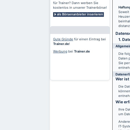
für Trainer? Dann werben Sie
Haftung
kostenlos in unserer Trainerbörse!
Soweit
als Börsenanbieter inserieren
Heuzero
beinhal
distanz
Datensc
Gute Gründe
für einen Eintrag bei
1. Dat
Trainer.de
!
Allgemei
Werbung
bei
Trainer.de
Die fo
Daten 
Sie per
entneh
Datenerf
Wer ist
Die Dat
können 
entneh
Wie erf
Ihre Da
um Date
Andere
IT-Syst