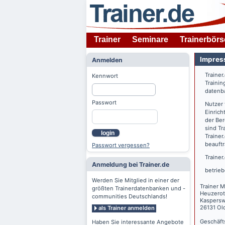
Trainer
Seminare
Trainerbörs
Impres
Anmelden
Trainer
Kennwort
Trainin
datenba
Passwort
Nutzer
Einrich
der Ber
sind Tr
login
Trainer
beauftr
Passwort vergessen?
Trainer
Anmeldung bei Trainer.de
betrieb
Werden Sie Mitglied in einer der
Trainer M
größten Trainerdatenbanken und -
Heuzerot
communities Deutschlands!
Kaspers
26131 Ol
als Trainer anmelden
Geschäft
Haben Sie interessante Angebote