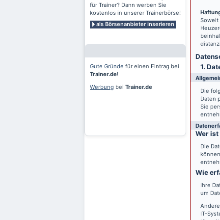
für Trainer? Dann werben Sie
Haftung
kostenlos in unserer Trainerbörse!
Soweit
als Börsenanbieter inserieren
Heuzero
beinhal
distanz
Datensc
Gute Gründe
für einen Eintrag bei
1. Dat
Trainer.de
!
Allgemei
Werbung
bei
Trainer.de
Die fo
Daten 
Sie per
entneh
Datenerf
Wer ist
Die Dat
können 
entneh
Wie erf
Ihre Da
um Date
Andere
IT-Syst