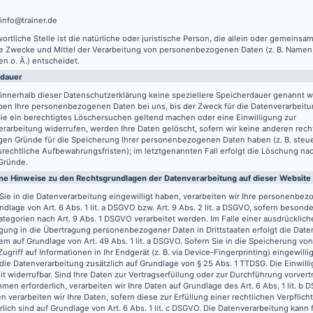
 info@trainer.de
ortliche Stelle ist die natürliche oder juristische Person, die allein oder gemeinsa
ie Zwecke und Mittel der Verarbeitung von personenbezogenen Daten (z. B. Namen,
n o. Ä.) entscheidet.
rdauer
innerhalb dieser Datenschutzerklärung keine speziellere Speicherdauer genannt w
ben Ihre personenbezogenen Daten bei uns, bis der Zweck für die Datenverarbeitun
ie ein berechtigtes Löschersuchen geltend machen oder eine Einwilligung zur
rarbeitung widerrufen, werden Ihre Daten gelöscht, sofern wir keine anderen recht
gen Gründe für die Speicherung Ihrer personenbezogenen Daten haben (z. B. steu
rechtliche Aufbewahrungsfristen); im letztgenannten Fall erfolgt die Löschung nach
Gründe.
ne Hinweise zu den Rechtsgrundlagen der Datenverarbeitung auf dieser Website
Sie in die Datenverarbeitung eingewilligt haben, verarbeiten wir Ihre personenbe
ndlage von Art. 6 Abs. 1 lit. a DSGVO bzw. Art. 9 Abs. 2 lit. a DSGVO, sofern besond
tegorien nach Art. 9 Abs. 1 DSGVO verarbeitet werden. Im Falle einer ausdrücklich
igung in die Übertragung personenbezogener Daten in Drittstaaten erfolgt die Dat
m auf Grundlage von Art. 49 Abs. 1 lit. a DSGVO. Sofern Sie in die Speicherung vo
Zugriff auf Informationen in Ihr Endgerät (z. B. via Device-Fingerprinting) eingewilli
 die Datenverarbeitung zusätzlich auf Grundlage von § 25 Abs. 1 TTDSG. Die Einwilli
it widerrufbar. Sind Ihre Daten zur Vertragserfüllung oder zur Durchführung vorvert
en erforderlich, verarbeiten wir Ihre Daten auf Grundlage des Art. 6 Abs. 1 lit. b
n verarbeiten wir Ihre Daten, sofern diese zur Erfüllung einer rechtlichen Verpflich
rlich sind auf Grundlage von Art. 6 Abs. 1 lit. c DSGVO. Die Datenverarbeitung kann 