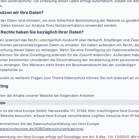
 des Seitenaufrufs). Die Erfassung dieser Daten erfolgt automatisch, sobald Sie di
n.
utzen wir Ihre Daten?
l der Daten wird erhoben, um eine fehlerfreie Bereitstellung der Website zu gewähr
 Daten können zur Analyse Ihres Nutzerverhaltens verwendet werden.
Rechte haben Sie bezüglich Ihrer Daten?
en jederzeit das Recht, unentgeltlich Auskunft über Herkunft, Empfänger und Zwec
cherten personenbezogenen Daten zu erhalten. Sie haben außerdem ein Recht, die
schung dieser Daten zu verlangen. Wenn Sie eine Einwilligung zur Datenverarbeitu
können Sie diese Einwilligung jederzeit für die Zukunft widerrufen. Außerdem hab
 unter bestimmten Umständen die Einschränkung der Verarbeitung Ihrer persone
u verlangen. Des Weiteren steht Ihnen ein Beschwerderecht bei der zuständigen
htsbehörde zu.
 sowie zu weiteren Fragen zum Thema Datenschutz können Sie sich jederzeit an u
sting
ten die Inhalte unserer Website bei folgendem Anbieter:
ope
r ist die Host Europe GmbH, Hansestraße 111, 51149, Köln (nachfolgend Host Euro
Website besuchen, erfasst Host Europe verschiedene Logfiles inklusive Ihrer IP-A
s entnehmen Sie der Datenschutzerklärung von Host Europe:
//www.hosteurope.de/AGB/Datenschutzerklaerung/
.
wendung von Host Europe erfolgt auf Grundlage von Art. 6 Abs. 1 lit. f DSGVO. Wir 