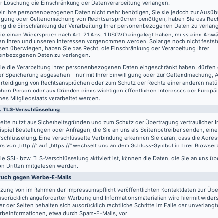
er Löschung die Einschränkung der Datenverarbeitung verlangen.
ir Ihre personenbezogenen Daten nicht mehr benötigen, Sie sie jedoch zur Ausüb
digung oder Geltendmachung von Rechtsansprüchen benötigen, haben Sie das Recht
ng die Einschränkung der Verarbeitung Ihrer personenbezogenen Daten zu verlan
ie einen Widerspruch nach Art. 21 Abs. 1 DSGVO eingelegt haben, muss eine Abw
en Ihren und unseren Interessen vorgenommen werden. Solange noch nicht festst
sen überwiegen, haben Sie das Recht, die Einschränkung der Verarbeitung Ihrer
enbezogenen Daten zu verlangen.
ie die Verarbeitung Ihrer personenbezogenen Daten eingeschränkt haben, dürfen 
er Speicherung abgesehen – nur mit Ihrer Einwilligung oder zur Geltendmachung,
erteidigung von Rechtsansprüchen oder zum Schutz der Rechte einer anderen natü
schen Person oder aus Gründen eines wichtigen öffentlichen Interesses der Europä
nes Mitgliedstaats verarbeitet werden.
. TLS-Verschlüsselung
eite nutzt aus Sicherheitsgründen und zum Schutz der Übertragung vertraulicher In
spiel Bestellungen oder Anfragen, die Sie an uns als Seitenbetreiber senden, eine
schlüsselung. Eine verschlüsselte Verbindung erkennen Sie daran, dass die Adres
s von „http://“ auf „https://“ wechselt und an dem Schloss-Symbol in Ihrer Browserz
e SSL- bzw. TLS-Verschlüsselung aktiviert ist, können die Daten, die Sie an uns üb
on Dritten mitgelesen werden.
ruch gegen Werbe-E-Mails
tzung von im Rahmen der Impressumspflicht veröffentlichten Kontaktdaten zur Üb
usdrücklich angeforderter Werbung und Informationsmaterialien wird hiermit wider
er der Seiten behalten sich ausdrücklich rechtliche Schritte im Falle der unverlan
rbeinformationen, etwa durch Spam-E-Mails, vor.