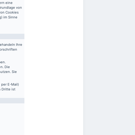
ern eine
 Grundlage von
 von Cookies
g) im Sinne
behandeln Ihre
rschriften
ben.
n. Die
nutzen. Sie
 per E-Mail)
Dritte ist