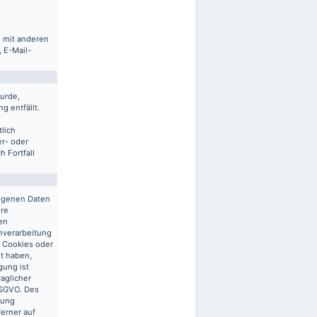
m mit anderen
 E-Mail-
urde,
g entfällt.
lich
er- oder
 Fortfall
zogenen Daten
ere
en
enverarbeitung
n Cookies oder
gt haben,
gung ist
raglicher
 DSGVO. Des
tung
ferner auf