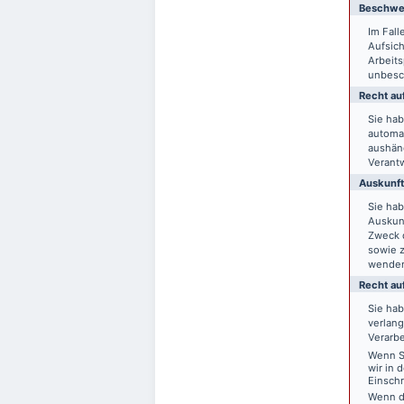
Beschwer
Im Fal
Aufsich
Arbeit
unbesch
Recht auf
Sie hab
automat
aushänd
Verantw
Auskunft
Sie ha
Auskun
Zweck d
sowie 
wende
Recht au
Sie ha
verlang
Verarbe
Wenn Si
wir in 
Einsch
Wenn d