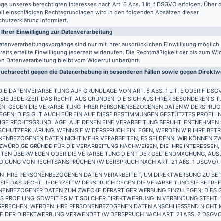
ge unseres berechtigten Interesses nach Art. 6 Abs. 1 lit. f DSGVO erfolgen. Über d
all einschlägigen Rechtsgrundlagen wird in den folgenden Absätzen dieser
hutzerklärung informiert.
 Ihrer Einwilligung zur Datenverarbeitung
atenverarbeitungsvorgänge sind nur mit Ihrer ausdrücklichen Einwilligung möglich
reits erteilte Einwilligung jederzeit widerrufen. Die Rechtmäßigkeit der bis zum Wi
en Datenverarbeitung bleibt vom Widerruf unberührt.
uchsrecht gegen die Datenerhebung in besonderen Fällen sowie gegen Direktwe
IE DATENVERARBEITUNG AUF GRUNDLAGE VON ART. 6 ABS. 1 LIT. E ODER F DSG
SIE JEDERZEIT DAS RECHT, AUS GRÜNDEN, DIE SICH AUS IHRER BESONDEREN SIT
EN, GEGEN DIE VERARBEITUNG IHRER PERSONENBEZOGENEN DATEN WIDERSPRUC
EGEN; DIES GILT AUCH FÜR EIN AUF DIESE BESTIMMUNGEN GESTÜTZTES PROFILIN
IGE RECHTSGRUNDLAGE, AUF DENEN EINE VERARBEITUNG BERUHT, ENTNEHMEN S
SCHUTZERKLÄRUNG. WENN SIE WIDERSPRUCH EINLEGEN, WERDEN WIR IHRE BET
ENBEZOGENEN DATEN NICHT MEHR VERARBEITEN, ES SEI DENN, WIR KÖNNEN Z
WÜRDIGE GRÜNDE FÜR DIE VERARBEITUNG NACHWEISEN, DIE IHRE INTERESSEN,
EITEN ÜBERWIEGEN ODER DIE VERARBEITUNG DIENT DER GELTENDMACHUNG, AU
DIGUNG VON RECHTSANSPRÜCHEN (WIDERSPRUCH NACH ART. 21 ABS. 1 DSGVO).
N IHRE PERSONENBEZOGENEN DATEN VERARBEITET, UM DIREKTWERBUNG ZU BET
SIE DAS RECHT, JEDERZEIT WIDERSPRUCH GEGEN DIE VERARBEITUNG SIE BETRE
NENBEZOGENER DATEN ZUM ZWECKE DERARTIGER WERBUNG EINZULEGEN; DIES G
S PROFILING, SOWEIT ES MIT SOLCHER DIREKTWERBUNG IN VERBINDUNG STEHT.
SPRECHEN, WERDEN IHRE PERSONENBEZOGENEN DATEN ANSCHLIESSEND NICHT
 DER DIREKTWERBUNG VERWENDET (WIDERSPRUCH NACH ART. 21 ABS. 2 DSGVO