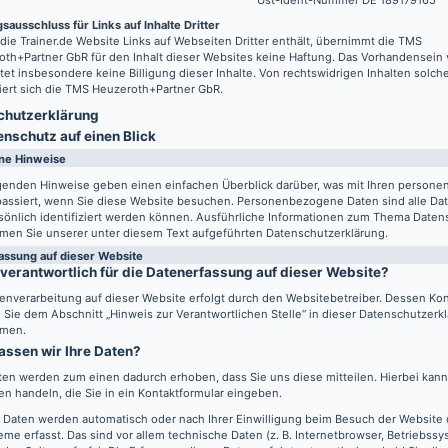
Ust-Ident-Nummer DE 189179165
sausschluss für Links auf Inhalte Dritter
 die
Trainer.de
Website Links auf Webseiten Dritter enthält, übernimmt die TMS
th+Partner GbR für den Inhalt dieser Websites keine Haftung. Das Vorhandensein 
tet insbesondere keine Billigung dieser Inhalte. Von rechtswidrigen Inhalten solch
iert sich die TMS Heuzeroth+Partner GbR.
hutz­erklärung
enschutz auf einen Blick
ne Hinweise
lgenden Hinweise geben einen einfachen Überblick darüber, was mit Ihren perso
passiert, wenn Sie diese Website besuchen. Personenbezogene Daten sind alle Da
sönlich identifiziert werden können. Ausführliche Informationen zum Thema Daten
men Sie unserer unter diesem Text aufgeführten Datenschutzerklärung.
assung auf dieser Website
 verantwortlich für die Datenerfassung auf dieser Website?
enverarbeitung auf dieser Website erfolgt durch den Websitebetreiber. Dessen Ko
Sie dem Abschnitt „Hinweis zur Verantwortlichen Stelle“ in dieser Datenschutzerk
men.
assen wir Ihre Daten?
ten werden zum einen dadurch erhoben, dass Sie uns diese mitteilen. Hierbei kann 
n handeln, die Sie in ein Kontaktformular eingeben.
 Daten werden automatisch oder nach Ihrer Einwilligung beim Besuch der Website
eme erfasst. Das sind vor allem technische Daten (z. B. Internetbrowser, Betriebss