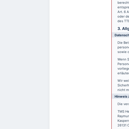
berecht
entspre
Art. 6 
oder de
des TTD
3. Al
Datensc
Die Bet
person
sowie d
Wenn S
Persone
vorlieg
erläute
Wir wei
Sicherh
nicht m
Hinweis 
Die ver
TMS He
Raymun
Kasper
26131 