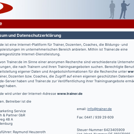
e
sum und Datenschutzerklärung
.de
ist eine Internet-Plattform für Trainer, Dozenten, Coaches, die Bildungs- und
gsleistungen im unternehmerischen Bereich anbieten. Mithin ist
Trainer.de
eine
nkgestützte Internet-Dienstleistung.
 von
Trainer.de
im Sinne einer anonymen Recherche sind verschiedenste Unterne
tungen, die nach Trainern und ihren Trainingsangeboten suchen. Berechtigte Benut
eitstellung eigener Daten und Angebotsinformationen für die Recherche unter
www
ainer, Dozenten bzw. Coaches, die Zugriff auf einen eigenen geschützten Datenbe
.de
-Server haben und
Trainer.de
zur Veröffentlichung ihrer Trainingsangebote ermä
agt haben.
.de
wird unter der Internet-Adresse
www.trainer.de
en. Betreiber ist die
email:
info@trainer.de
arketing Service
h & Partner GbR
Fax: 0441 / 939 29 609
weg 48 A
denburg
Steuer-Nummer 6423405909
sführer: Raymund Heuzeroth