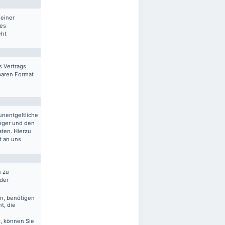
 einer
res
eht
s Vertrags
sbaren Format
unentgeltliche
nger und den
aten. Hierzu
t an uns
n zu
 der
en, benötigen
t, die
, können Sie