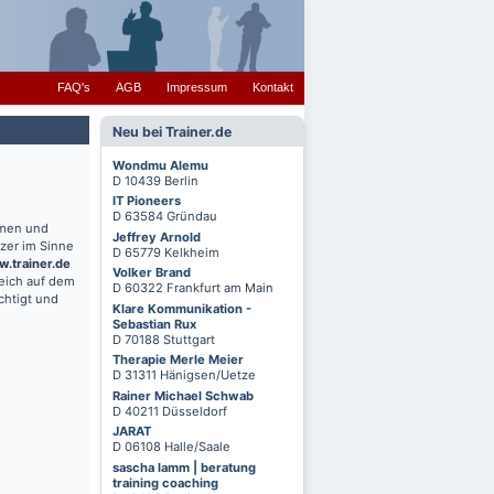
FAQ's
AGB
Impressum
Kontakt
Neu bei Trainer.de
Wondmu Alemu
D 10439 Berlin
IT Pioneers
D 63584 Gründau
hmen und
Jeffrey Arnold
zer im Sinne
D 65779 Kelkheim
.trainer.de
Volker Brand
reich auf dem
D 60322 Frankfurt am Main
chtigt und
Klare Kommunikation -
Sebastian Rux
D 70188 Stuttgart
Therapie Merle Meier
D 31311 Hänigsen/Uetze
Rainer Michael Schwab
D 40211 Düsseldorf
JARAT
D 06108 Halle/Saale
sascha lamm | beratung
training coaching