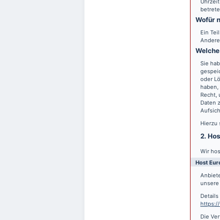
Uhrzeit
betrete
Wofür n
Ein Tei
Andere
Welche 
Sie hab
gespei
oder Lö
haben, 
Recht,
Daten z
Aufsic
Hierzu
2. Ho
Wir hos
Host Eur
Anbiete
unsere 
Detail
https:
Die Ver