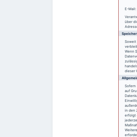
E-Mail:
Verantw
über d
Adresse
Speiche
Soweit 
verblei
Wenn S
Datenve
zulässi
handels
dieser 
Allgemei
Sofern 
auf Gru
Datenka
Einwill
außerde
in den 
erfolgt
jederze
Maßnahm
Weitere
erforde