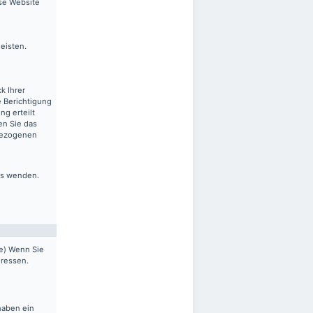
ese Website
leisten.
k Ihrer
 Berichtigung
ng erteilt
en Sie das
nbezogenen
ns wenden.
pe) Wenn Sie
dressen.
haben ein