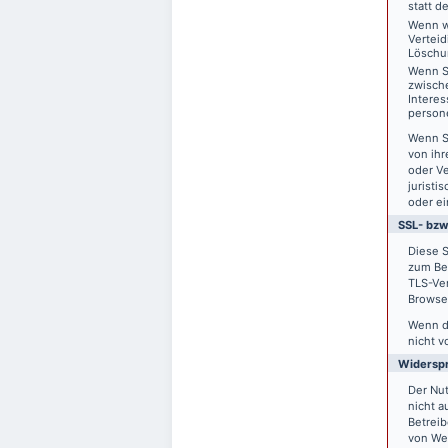
statt d
Wenn w
Vertei
Löschu
Wenn S
zwisch
Interes
person
Wenn S
von ihr
oder V
juristi
oder ei
SSL- bzw
Diese S
zum Bei
TLS-Ver
Browser
Wenn di
nicht v
Widersp
Der Nu
nicht a
Betreib
von We