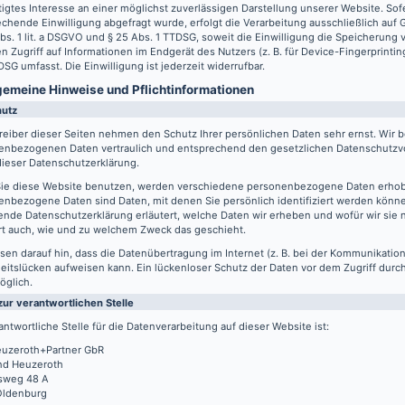
igtes Interesse an einer möglichst zuverlässigen Darstellung unserer Website. Sof
chende Einwilligung abgefragt wurde, erfolgt die Verarbeitung ausschließlich auf
Abs. 1 lit. a DSGVO und § 25 Abs. 1 TTDSG, soweit die Einwilligung die Speicherung
n Zugriff auf Informationen im Endgerät des Nutzers (z. B. für Device-Fingerprintin
SG umfasst. Die Einwilligung ist jederzeit widerrufbar.
lgemeine Hinweise und Pflicht­informationen
hutz
reiber dieser Seiten nehmen den Schutz Ihrer persönlichen Daten sehr ernst. Wir 
enbezogenen Daten vertraulich und entsprechend den gesetzlichen Datenschutzvo
ieser Datenschutzerklärung.
ie diese Website benutzen, werden verschiedene personenbezogene Daten erho
nbezogene Daten sind Daten, mit denen Sie persönlich identifiziert werden könne
ende Datenschutzerklärung erläutert, welche Daten wir erheben und wofür wir sie 
rt auch, wie und zu welchem Zweck das geschieht.
sen darauf hin, dass die Datenübertragung im Internet (z. B. bei der Kommunikation
eitslücken aufweisen kann. Ein lückenloser Schutz der Daten vor dem Zugriff durch 
öglich.
zur verantwortlichen Stelle
antwortliche Stelle für die Datenverarbeitung auf dieser Website ist:
uzeroth+Partner GbR
d Heuzeroth
sweg 48 A
Oldenburg