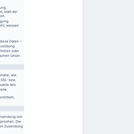
ung,
, statt der
gen.
ägung
eht, wessen
diese Daten –
 Ausübung
rlichen oder
ischen Union
halte, wie
 SSL- bzw.
szeile des
eile.
ermitteln,
ersendung von
sprochen. Die
gten Zusendung