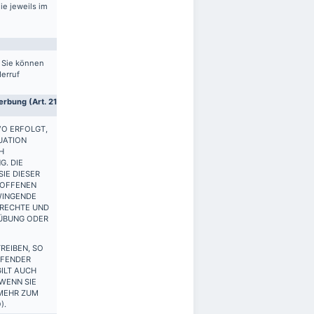
ie jeweils im
. Sie können
derruf
rbung (Art. 21
VO ERFOLGT,
UATION
H
G. DIE
IE DIESER
ROFFENEN
WINGENDE
 RECHTE UND
SÜBUNG ODER
REIBEN, SO
FFENDER
ILT AUCH
 WENN SIE
 MEHR ZUM
).