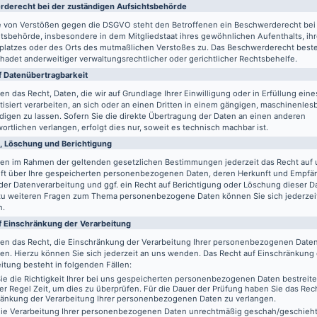
de­recht bei der zuständigen Aufsichts­behörde
le von Verstößen gegen die DSGVO steht den Betroffenen ein Beschwerderecht bei
tsbehörde, insbesondere in dem Mitgliedstaat ihres gewöhnlichen Aufenthalts, ih
splatzes oder des Orts des mutmaßlichen Verstoßes zu. Das Beschwerderecht best
adet anderweitiger verwaltungsrechtlicher oder gerichtlicher Rechtsbehelfe.
 Daten­übertrag­barkeit
en das Recht, Daten, die wir auf Grundlage Ihrer Einwilligung oder in Erfüllung eine
isiert verarbeiten, an sich oder an einen Dritten in einem gängigen, maschinenle
igen zu lassen. Sofern Sie die direkte Übertragung der Daten an einen anderen
ortlichen verlangen, erfolgt dies nur, soweit es technisch machbar ist.
, Löschung und Berichtigung
ben im Rahmen der geltenden gesetzlichen Bestimmungen jederzeit das Recht auf 
ft über Ihre gespeicherten personenbezogenen Daten, deren Herkunft und Empfä
er Datenverarbeitung und ggf. ein Recht auf Berichtigung oder Löschung dieser D
zu weiteren Fragen zum Thema personenbezogene Daten können Sie sich jederzei
n.
f Einschränkung der Verarbeitung
ben das Recht, die Einschränkung der Verarbeitung Ihrer personenbezogenen Date
en. Hierzu können Sie sich jederzeit an uns wenden. Das Recht auf Einschränkung
itung besteht in folgenden Fällen:
e die Richtigkeit Ihrer bei uns gespeicherten personenbezogenen Daten bestreit
der Regel Zeit, um dies zu überprüfen. Für die Dauer der Prüfung haben Sie das Rech
ränkung der Verarbeitung Ihrer personenbezogenen Daten zu verlangen.
ie Verarbeitung Ihrer personenbezogenen Daten unrechtmäßig geschah/geschieht