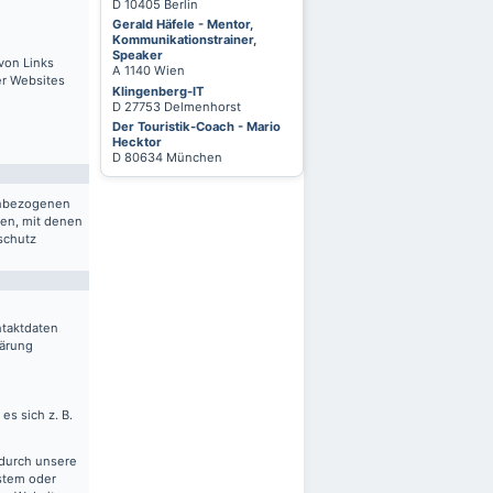
D 10405 Berlin
Gerald Häfele - Mentor,
Kommunikationstrainer,
Speaker
von Links
A 1140 Wien
er Websites
Klingenberg-IT
D 27753 Delmenhorst
Der Touristik-Coach - Mario
Hecktor
D 80634 München
nenbezogenen
ten, mit denen
schutz
ntaktdaten
lärung
es sich z. B.
 durch unsere
ystem oder