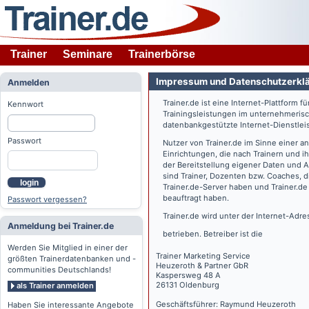
Trainer
Seminare
Trainerbörse
Impressum und Datenschutzerkl
Anmelden
Trainer.de
ist eine Internet-Plattform f
Kennwort
Trainingsleistungen im unternehmerisc
datenbankgestützte Internet-Dienstlei
Passwort
Nutzer von
Trainer.de
im Sinne einer a
Einrichtungen, die nach Trainern und 
der Bereitstellung eigener Daten und 
sind Trainer, Dozenten bzw. Coaches, 
login
Trainer.de
-Server haben und
Trainer.de
beauftragt haben.
Passwort vergessen?
Trainer.de
wird unter der Internet-Adr
Anmeldung bei Trainer.de
betrieben. Betreiber ist die
Werden Sie Mitglied in einer der
Trainer Marketing Service
größten Trainerdatenbanken und -
Heuzeroth & Partner GbR
communities Deutschlands!
Kaspersweg 48 A
26131 Oldenburg
als Trainer anmelden
Geschäftsführer: Raymund Heuzeroth
Haben Sie interessante Angebote