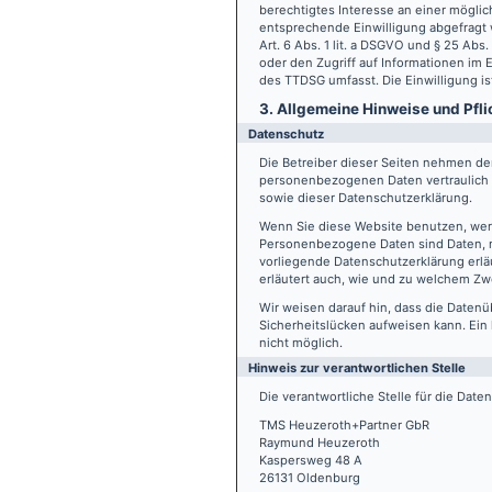
berechtigtes Interesse an einer möglic
entsprechende Einwilligung abgefragt w
Art. 6 Abs. 1 lit. a DSGVO und § 25 Ab
oder den Zugriff auf Informationen im E
des TTDSG umfasst. Die Einwilligung ist
3. Allgemeine Hinweise und Pfli
Datenschutz
Die Betreiber dieser Seiten nehmen den
personenbezogenen Daten vertraulich 
sowie dieser Datenschutzerklärung.
Wenn Sie diese Website benutzen, we
Personenbezogene Daten sind Daten, mi
vorliegende Datenschutzerklärung erläu
erläutert auch, wie und zu welchem Zw
Wir weisen darauf hin, dass die Datenü
Sicherheitslücken aufweisen kann. Ein 
nicht möglich.
Hinweis zur verantwortlichen Stelle
Die verantwortliche Stelle für die Date
TMS Heuzeroth+Partner GbR
Raymund Heuzeroth
Kaspersweg 48 A
26131 Oldenburg