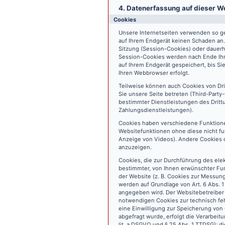
4. Datenerfassung auf dieser W
Cookies
Unsere Internetseiten verwenden so ge
auf Ihrem Endgerät keinen Schaden an
Sitzung (Session-Cookies) oder dauerh
Session-Cookies werden nach Ende Ihr
auf Ihrem Endgerät gespeichert, bis S
Ihren Webbrowser erfolgt.
Teilweise können auch Cookies von Dr
Sie unsere Seite betreten (Third-Part
bestimmter Dienstleistungen des Dritt
Zahlungsdienstleistungen).
Cookies haben verschiedene Funktione
Websitefunktionen ohne diese nicht fu
Anzeige von Videos). Andere Cookies 
anzuzeigen.
Cookies, die zur Durchführung des ele
bestimmter, von Ihnen erwünschter Fun
der Website (z. B. Cookies zur Messun
werden auf Grundlage von Art. 6 Abs. 1
angegeben wird. Der Websitebetreiber 
notwendigen Cookies zur technisch fehl
eine Einwilligung zur Speicherung vo
abgefragt wurde, erfolgt die Verarbeitu
lit. a DSGVO und § 25 Abs. 1 TTDSG); die