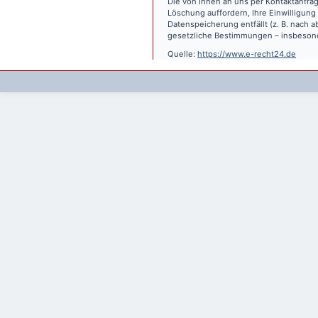
Die von Ihnen an uns per Kontaktanfrag
Löschung auffordern, Ihre Einwilligung
Datenspeicherung entfällt (z. B. nach
gesetzliche Bestimmungen – insbesond
Quelle:
https://www.e-recht24.de