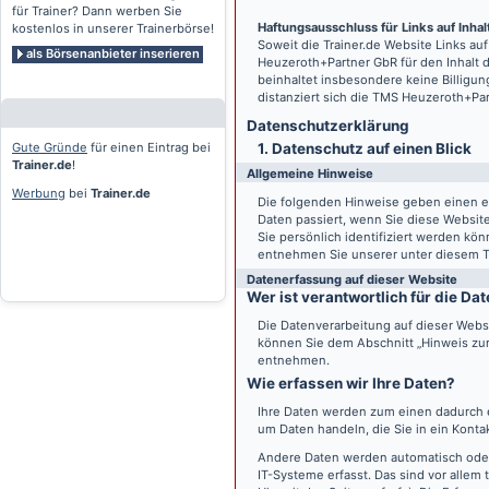
für Trainer? Dann werben Sie
Haftungsausschluss für Links auf Inhalt
kostenlos in unserer Trainerbörse!
Soweit die
Trainer.de
Website Links auf
als Börsenanbieter inserieren
Heuzeroth+Partner GbR für den Inhalt 
beinhaltet insbesondere keine Billigun
distanziert sich die TMS Heuzeroth+Pa
Datenschutz­erklärung
Gute Gründe
für einen Eintrag bei
1. Datenschutz auf einen Blick
Trainer.de
!
Allgemeine Hinweise
Werbung
bei
Trainer.de
Die folgenden Hinweise geben einen e
Daten passiert, wenn Sie diese Websi
Sie persönlich identifiziert werden k
entnehmen Sie unserer unter diesem T
Datenerfassung auf dieser Website
Wer ist verantwortlich für die D
Die Datenverarbeitung auf dieser Webs
können Sie dem Abschnitt „Hinweis zur 
entnehmen.
Wie erfassen wir Ihre Daten?
Ihre Daten werden zum einen dadurch er
um Daten handeln, die Sie in ein Konta
Andere Daten werden automatisch oder
IT-Systeme erfasst. Das sind vor allem