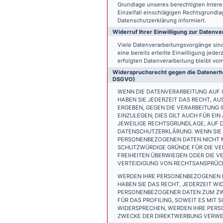
Grundlage unseres berechtigten Interess
Einzelfall einschlägigen Rechtsgrundl
Datenschutzerklärung informiert.
Widerruf Ihrer Einwilligung zur Datenve
Viele Datenverarbeitungsvorgänge sind 
eine bereits erteilte Einwilligung jede
erfolgten Datenverarbeitung bleibt vo
Widerspruchsrecht gegen die Datenerhe
DSGVO)
WENN DIE DATENVERARBEITUNG AUF GR
HABEN SIE JEDERZEIT DAS RECHT, AU
ERGEBEN, GEGEN DIE VERARBEITUNG
EINZULEGEN; DIES GILT AUCH FÜR EI
JEWEILIGE RECHTSGRUNDLAGE, AUF D
DATENSCHUTZERKLÄRUNG. WENN SIE 
PERSONENBEZOGENEN DATEN NICHT M
SCHUTZWÜRDIGE GRÜNDE FÜR DIE VER
FREIHEITEN ÜBERWIEGEN ODER DIE 
VERTEIDIGUNG VON RECHTSANSPRÜCHE
WERDEN IHRE PERSONENBEZOGENEN D
HABEN SIE DAS RECHT, JEDERZEIT W
PERSONENBEZOGENER DATEN ZUM ZWE
FÜR DAS PROFILING, SOWEIT ES MIT
WIDERSPRECHEN, WERDEN IHRE PER
ZWECKE DER DIREKTWERBUNG VERWEN