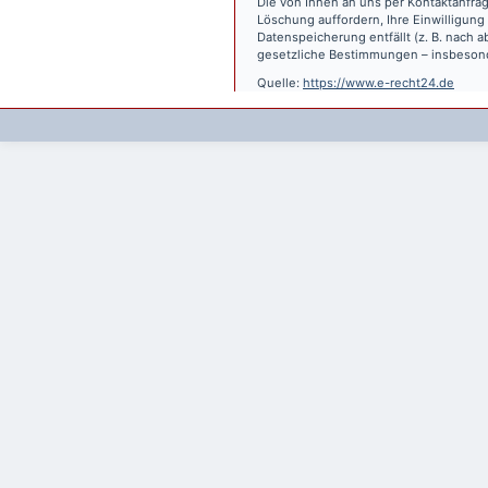
Die von Ihnen an uns per Kontaktanfrag
Löschung auffordern, Ihre Einwilligung
Datenspeicherung entfällt (z. B. nach
gesetzliche Bestimmungen – insbesond
Quelle:
https://www.e-recht24.de