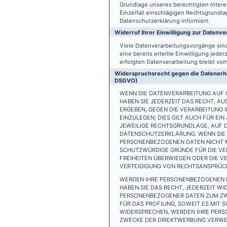
Grundlage unseres berechtigten Interess
Einzelfall einschlägigen Rechtsgrundl
Datenschutzerklärung informiert.
Widerruf Ihrer Einwilligung zur Datenve
Viele Datenverarbeitungsvorgänge sind 
eine bereits erteilte Einwilligung jede
erfolgten Datenverarbeitung bleibt vo
Widerspruchsrecht gegen die Datenerhe
DSGVO)
WENN DIE DATENVERARBEITUNG AUF GR
HABEN SIE JEDERZEIT DAS RECHT, AU
ERGEBEN, GEGEN DIE VERARBEITUNG
EINZULEGEN; DIES GILT AUCH FÜR EI
JEWEILIGE RECHTSGRUNDLAGE, AUF D
DATENSCHUTZERKLÄRUNG. WENN SIE 
PERSONENBEZOGENEN DATEN NICHT M
SCHUTZWÜRDIGE GRÜNDE FÜR DIE VER
FREIHEITEN ÜBERWIEGEN ODER DIE 
VERTEIDIGUNG VON RECHTSANSPRÜCHE
WERDEN IHRE PERSONENBEZOGENEN D
HABEN SIE DAS RECHT, JEDERZEIT W
PERSONENBEZOGENER DATEN ZUM ZWE
FÜR DAS PROFILING, SOWEIT ES MIT
WIDERSPRECHEN, WERDEN IHRE PER
ZWECKE DER DIREKTWERBUNG VERWEN