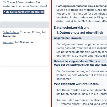
für Trainer? Dann werben Sie
Haftungsausschluss für Links auf Inhalt
kostenlos in unserer Trainerbörse!
Soweit die
Trainer.de
Website Links auf
als Börsenanbieter inserieren
Heuzeroth+Partner GbR für den Inhalt 
beinhaltet insbesondere keine Billigun
distanziert sich die TMS Heuzeroth+Pa
Datenschutz­erklärung
Gute Gründe
für einen Eintrag bei
1. Datenschutz auf einen Blick
Trainer.de
!
Allgemeine Hinweise
Werbung
bei
Trainer.de
Die folgenden Hinweise geben einen e
Daten passiert, wenn Sie diese Websi
Sie persönlich identifiziert werden k
entnehmen Sie unserer unter diesem T
Datenerfassung auf dieser Website
Wer ist verantwortlich für die D
Die Datenverarbeitung auf dieser Webs
können Sie dem Abschnitt „Hinweis zur 
entnehmen.
Wie erfassen wir Ihre Daten?
Ihre Daten werden zum einen dadurch er
um Daten handeln, die Sie in ein Konta
Andere Daten werden automatisch oder
IT-Systeme erfasst. Das sind vor allem