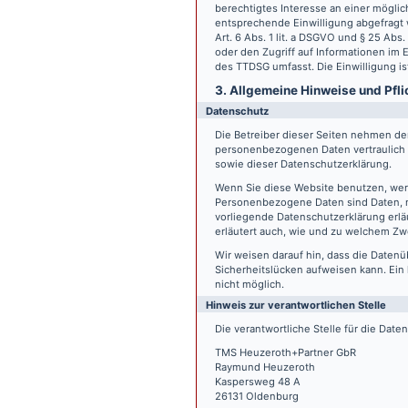
berechtigtes Interesse an einer möglic
entsprechende Einwilligung abgefragt w
Art. 6 Abs. 1 lit. a DSGVO und § 25 Ab
oder den Zugriff auf Informationen im E
des TTDSG umfasst. Die Einwilligung ist
3. Allgemeine Hinweise und Pfli
Datenschutz
Die Betreiber dieser Seiten nehmen den
personenbezogenen Daten vertraulich 
sowie dieser Datenschutzerklärung.
Wenn Sie diese Website benutzen, we
Personenbezogene Daten sind Daten, mi
vorliegende Datenschutzerklärung erläu
erläutert auch, wie und zu welchem Zw
Wir weisen darauf hin, dass die Datenü
Sicherheitslücken aufweisen kann. Ein 
nicht möglich.
Hinweis zur verantwortlichen Stelle
Die verantwortliche Stelle für die Date
TMS Heuzeroth+Partner GbR
Raymund Heuzeroth
Kaspersweg 48 A
26131 Oldenburg