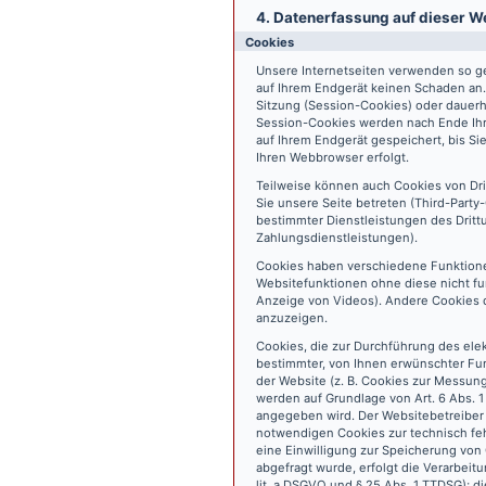
4. Datenerfassung auf dieser W
Cookies
Unsere Internetseiten verwenden so ge
auf Ihrem Endgerät keinen Schaden an
Sitzung (Session-Cookies) oder dauerh
Session-Cookies werden nach Ende Ihr
auf Ihrem Endgerät gespeichert, bis S
Ihren Webbrowser erfolgt.
Teilweise können auch Cookies von Dr
Sie unsere Seite betreten (Third-Part
bestimmter Dienstleistungen des Dritt
Zahlungsdienstleistungen).
Cookies haben verschiedene Funktione
Websitefunktionen ohne diese nicht fu
Anzeige von Videos). Andere Cookies 
anzuzeigen.
Cookies, die zur Durchführung des ele
bestimmter, von Ihnen erwünschter Fun
der Website (z. B. Cookies zur Messun
werden auf Grundlage von Art. 6 Abs. 1
angegeben wird. Der Websitebetreiber 
notwendigen Cookies zur technisch fehl
eine Einwilligung zur Speicherung vo
abgefragt wurde, erfolgt die Verarbeitu
lit. a DSGVO und § 25 Abs. 1 TTDSG); die