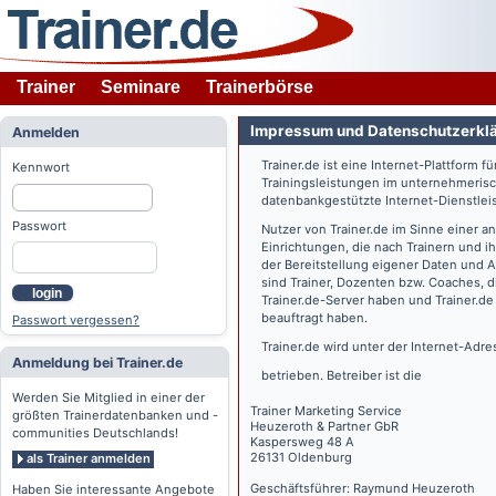
Trainer
Seminare
Trainerbörse
Impressum und Datenschutzerkl
Anmelden
Trainer.de
ist eine Internet-Plattform f
Kennwort
Trainingsleistungen im unternehmerisc
datenbankgestützte Internet-Dienstlei
Passwort
Nutzer von
Trainer.de
im Sinne einer a
Einrichtungen, die nach Trainern und 
der Bereitstellung eigener Daten und 
sind Trainer, Dozenten bzw. Coaches, 
login
Trainer.de
-Server haben und
Trainer.de
beauftragt haben.
Passwort vergessen?
Trainer.de
wird unter der Internet-Adr
Anmeldung bei Trainer.de
betrieben. Betreiber ist die
Werden Sie Mitglied in einer der
Trainer Marketing Service
größten Trainerdatenbanken und -
Heuzeroth & Partner GbR
communities Deutschlands!
Kaspersweg 48 A
26131 Oldenburg
als Trainer anmelden
Geschäftsführer: Raymund Heuzeroth
Haben Sie interessante Angebote