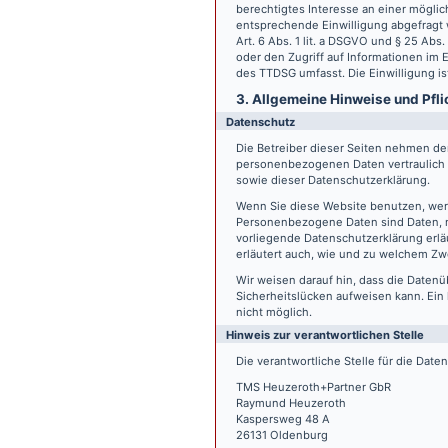
berechtigtes Interesse an einer möglic
entsprechende Einwilligung abgefragt w
Art. 6 Abs. 1 lit. a DSGVO und § 25 Ab
oder den Zugriff auf Informationen im E
des TTDSG umfasst. Die Einwilligung ist
3. Allgemeine Hinweise und Pfli
Datenschutz
Die Betreiber dieser Seiten nehmen den
personenbezogenen Daten vertraulich 
sowie dieser Datenschutzerklärung.
Wenn Sie diese Website benutzen, we
Personenbezogene Daten sind Daten, mi
vorliegende Datenschutzerklärung erläu
erläutert auch, wie und zu welchem Zw
Wir weisen darauf hin, dass die Datenü
Sicherheitslücken aufweisen kann. Ein 
nicht möglich.
Hinweis zur verantwortlichen Stelle
Die verantwortliche Stelle für die Date
TMS Heuzeroth+Partner GbR
Raymund Heuzeroth
Kaspersweg 48 A
26131 Oldenburg