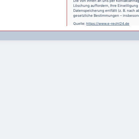
Die von Ihnen an uns per Kontaktanfrag
Löschung auffordern, Ihre Einwilligung
Datenspeicherung entfällt (z. B. nach
gesetzliche Bestimmungen – insbesond
Quelle:
https://www.e-recht24.de