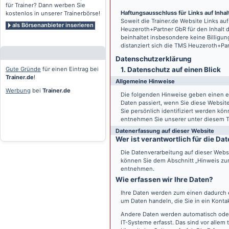
für Trainer? Dann werben Sie
Haftungsausschluss für Links auf Inhalt
kostenlos in unserer Trainerbörse!
Soweit die
Trainer.de
Website Links auf
als Börsenanbieter inserieren
Heuzeroth+Partner GbR für den Inhalt 
beinhaltet insbesondere keine Billigun
distanziert sich die TMS Heuzeroth+Pa
Datenschutz­erklärung
Gute Gründe
für einen Eintrag bei
1. Datenschutz auf einen Blick
Trainer.de
!
Allgemeine Hinweise
Werbung
bei
Trainer.de
Die folgenden Hinweise geben einen e
Daten passiert, wenn Sie diese Websi
Sie persönlich identifiziert werden k
entnehmen Sie unserer unter diesem T
Datenerfassung auf dieser Website
Wer ist verantwortlich für die D
Die Datenverarbeitung auf dieser Webs
können Sie dem Abschnitt „Hinweis zur 
entnehmen.
Wie erfassen wir Ihre Daten?
Ihre Daten werden zum einen dadurch er
um Daten handeln, die Sie in ein Konta
Andere Daten werden automatisch oder
IT-Systeme erfasst. Das sind vor allem