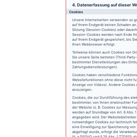
4. Datenerfassung auf dieser W
Cookies
Unsere Internetseiten verwenden so ge
auf Ihrem Endgerät keinen Schaden an
Sitzung (Session-Cookies) oder dauerh
Session-Cookies werden nach Ende Ihr
auf Ihrem Endgerät gespeichert, bis S
Ihren Webbrowser erfolgt.
Teilweise können auch Cookies von Dr
Sie unsere Seite betreten (Third-Part
bestimmter Dienstleistungen des Dritt
Zahlungsdienstleistungen).
Cookies haben verschiedene Funktione
Websitefunktionen ohne diese nicht fu
Anzeige von Videos). Andere Cookies 
anzuzeigen.
Cookies, die zur Durchführung des ele
bestimmter, von Ihnen erwünschter Fun
der Website (z. B. Cookies zur Messun
werden auf Grundlage von Art. 6 Abs. 1
angegeben wird. Der Websitebetreiber 
notwendigen Cookies zur technisch fehl
eine Einwilligung zur Speicherung vo
abgefragt wurde, erfolgt die Verarbeitu
lit. a DSGVO und § 25 Abs. 1 TTDSG); die