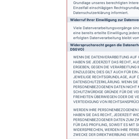
Grundlage unseres berechtigten Interess
Einzelfall einschlägigen Rechtsgrundl
Datenschutzerklärung informiert.
Widerruf Ihrer Einwilligung zur Datenve
Viele Datenverarbeitungsvorgänge sind 
eine bereits erteilte Einwilligung jede
erfolgten Datenverarbeitung bleibt vo
Widerspruchsrecht gegen die Datenerhe
DSGVO)
WENN DIE DATENVERARBEITUNG AUF GR
HABEN SIE JEDERZEIT DAS RECHT, AU
ERGEBEN, GEGEN DIE VERARBEITUNG
EINZULEGEN; DIES GILT AUCH FÜR EI
JEWEILIGE RECHTSGRUNDLAGE, AUF D
DATENSCHUTZERKLÄRUNG. WENN SIE 
PERSONENBEZOGENEN DATEN NICHT M
SCHUTZWÜRDIGE GRÜNDE FÜR DIE VER
FREIHEITEN ÜBERWIEGEN ODER DIE 
VERTEIDIGUNG VON RECHTSANSPRÜCHE
WERDEN IHRE PERSONENBEZOGENEN D
HABEN SIE DAS RECHT, JEDERZEIT W
PERSONENBEZOGENER DATEN ZUM ZWE
FÜR DAS PROFILING, SOWEIT ES MIT
WIDERSPRECHEN, WERDEN IHRE PER
ZWECKE DER DIREKTWERBUNG VERWEN