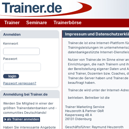
Trainer
Seminare
Trainerbörse
Impressum und Datenschutzerkl
Anmelden
Trainer.de
ist eine Internet-Plattform f
Kennwort
Trainingsleistungen im unternehmerisc
datenbankgestützte Internet-Dienstlei
Passwort
Nutzer von
Trainer.de
im Sinne einer a
Einrichtungen, die nach Trainern und 
der Bereitstellung eigener Daten und 
sind Trainer, Dozenten bzw. Coaches, 
login
Trainer.de
-Server haben und
Trainer.de
beauftragt haben.
Passwort vergessen?
Trainer.de
wird unter der Internet-Adr
Anmeldung bei Trainer.de
betrieben. Betreiber ist die
Werden Sie Mitglied in einer der
Trainer Marketing Service
größten Trainerdatenbanken und -
Heuzeroth & Partner GbR
communities Deutschlands!
Kaspersweg 48 A
26131 Oldenburg
als Trainer anmelden
Geschäftsführer: Raymund Heuzeroth
Haben Sie interessante Angebote