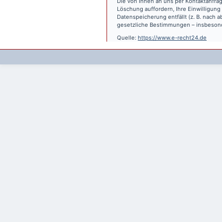
Die von Ihnen an uns per Kontaktanfrag
Löschung auffordern, Ihre Einwilligung
Datenspeicherung entfällt (z. B. nach
gesetzliche Bestimmungen – insbesond
Quelle:
https://www.e-recht24.de