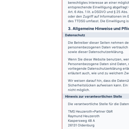
berechtigtes Interesse an einer möglic
entsprechende Einwilligung abgefragt w
Art. 6 Abs. 1 lit. a DSGVO und § 25 Ab
oder den Zugriff auf Informationen im E
des TTDSG umfasst. Die Einwilligung ist
3. Allgemeine Hinweise und Pfli
Datenschutz
Die Betreiber dieser Seiten nehmen den
personenbezogenen Daten vertraulich 
sowie dieser Datenschutzerklärung.
Wenn Sie diese Website benutzen, we
Personenbezogene Daten sind Daten, mi
vorliegende Datenschutzerklärung erläu
erläutert auch, wie und zu welchem Zw
Wir weisen darauf hin, dass die Datenü
Sicherheitslücken aufweisen kann. Ein 
nicht möglich.
Hinweis zur verantwortlichen Stelle
Die verantwortliche Stelle für die Date
TMS Heuzeroth+Partner GbR
Raymund Heuzeroth
Kaspersweg 48 A
26131 Oldenburg