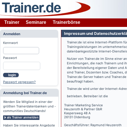
Trainer
Seminare
Trainerbörse
Impressum und Datenschutzerkl
Anmelden
Trainer.de
ist eine Internet-Plattform f
Kennwort
Trainingsleistungen im unternehmerisc
datenbankgestützte Internet-Dienstlei
Passwort
Nutzer von
Trainer.de
im Sinne einer a
Einrichtungen, die nach Trainern und 
der Bereitstellung eigener Daten und 
sind Trainer, Dozenten bzw. Coaches, 
login
Trainer.de
-Server haben und
Trainer.de
beauftragt haben.
Passwort vergessen?
Trainer.de
wird unter der Internet-Adr
Anmeldung bei Trainer.de
betrieben. Betreiber ist die
Werden Sie Mitglied in einer der
Trainer Marketing Service
größten Trainerdatenbanken und -
Heuzeroth & Partner GbR
communities Deutschlands!
Kaspersweg 48 A
26131 Oldenburg
als Trainer anmelden
Geschäftsführer: Raymund Heuzeroth
Haben Sie interessante Angebote