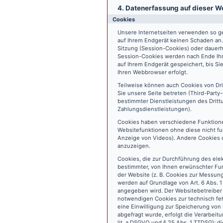
4. Datenerfassung auf dieser W
Cookies
Unsere Internetseiten verwenden so ge
auf Ihrem Endgerät keinen Schaden an
Sitzung (Session-Cookies) oder dauerh
Session-Cookies werden nach Ende Ihr
auf Ihrem Endgerät gespeichert, bis S
Ihren Webbrowser erfolgt.
Teilweise können auch Cookies von Dr
Sie unsere Seite betreten (Third-Part
bestimmter Dienstleistungen des Dritt
Zahlungsdienstleistungen).
Cookies haben verschiedene Funktione
Websitefunktionen ohne diese nicht fu
Anzeige von Videos). Andere Cookies 
anzuzeigen.
Cookies, die zur Durchführung des ele
bestimmter, von Ihnen erwünschter Fun
der Website (z. B. Cookies zur Messun
werden auf Grundlage von Art. 6 Abs. 1
angegeben wird. Der Websitebetreiber 
notwendigen Cookies zur technisch fehl
eine Einwilligung zur Speicherung vo
abgefragt wurde, erfolgt die Verarbeitu
lit. a DSGVO und § 25 Abs. 1 TTDSG); die