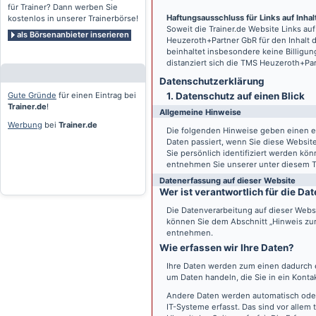
für Trainer? Dann werben Sie
Haftungsausschluss für Links auf Inhalt
kostenlos in unserer Trainerbörse!
Soweit die
Trainer.de
Website Links auf
als Börsenanbieter inserieren
Heuzeroth+Partner GbR für den Inhalt 
beinhaltet insbesondere keine Billigun
distanziert sich die TMS Heuzeroth+Pa
Datenschutz­erklärung
Gute Gründe
für einen Eintrag bei
1. Datenschutz auf einen Blick
Trainer.de
!
Allgemeine Hinweise
Werbung
bei
Trainer.de
Die folgenden Hinweise geben einen e
Daten passiert, wenn Sie diese Websi
Sie persönlich identifiziert werden k
entnehmen Sie unserer unter diesem T
Datenerfassung auf dieser Website
Wer ist verantwortlich für die D
Die Datenverarbeitung auf dieser Webs
können Sie dem Abschnitt „Hinweis zur 
entnehmen.
Wie erfassen wir Ihre Daten?
Ihre Daten werden zum einen dadurch er
um Daten handeln, die Sie in ein Konta
Andere Daten werden automatisch oder
IT-Systeme erfasst. Das sind vor allem