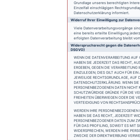
Grundlage unseres berechtigten Interess
Einzelfall einschlägigen Rechtsgrundl
Datenschutzerklärung informiert.
Widerruf Ihrer Einwilligung zur Datenve
Viele Datenverarbeitungsvorgänge sind 
eine bereits erteilte Einwilligung jede
erfolgten Datenverarbeitung bleibt vo
Widerspruchsrecht gegen die Datenerhe
DSGVO)
WENN DIE DATENVERARBEITUNG AUF GR
HABEN SIE JEDERZEIT DAS RECHT, AU
ERGEBEN, GEGEN DIE VERARBEITUNG
EINZULEGEN; DIES GILT AUCH FÜR EI
JEWEILIGE RECHTSGRUNDLAGE, AUF D
DATENSCHUTZERKLÄRUNG. WENN SIE 
PERSONENBEZOGENEN DATEN NICHT M
SCHUTZWÜRDIGE GRÜNDE FÜR DIE VER
FREIHEITEN ÜBERWIEGEN ODER DIE 
VERTEIDIGUNG VON RECHTSANSPRÜCHE
WERDEN IHRE PERSONENBEZOGENEN D
HABEN SIE DAS RECHT, JEDERZEIT W
PERSONENBEZOGENER DATEN ZUM ZWE
FÜR DAS PROFILING, SOWEIT ES MIT
WIDERSPRECHEN, WERDEN IHRE PER
ZWECKE DER DIREKTWERBUNG VERWEN