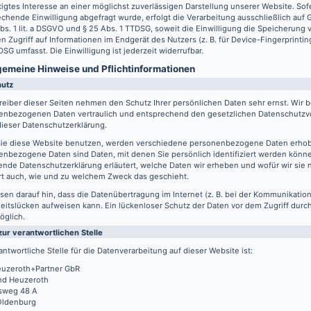
igtes Interesse an einer möglichst zuverlässigen Darstellung unserer Website. Sof
chende Einwilligung abgefragt wurde, erfolgt die Verarbeitung ausschließlich auf
Abs. 1 lit. a DSGVO und § 25 Abs. 1 TTDSG, soweit die Einwilligung die Speicherung
n Zugriff auf Informationen im Endgerät des Nutzers (z. B. für Device-Fingerprintin
SG umfasst. Die Einwilligung ist jederzeit widerrufbar.
lgemeine Hinweise und Pflicht­informationen
hutz
reiber dieser Seiten nehmen den Schutz Ihrer persönlichen Daten sehr ernst. Wir 
enbezogenen Daten vertraulich und entsprechend den gesetzlichen Datenschutzvo
ieser Datenschutzerklärung.
ie diese Website benutzen, werden verschiedene personenbezogene Daten erho
nbezogene Daten sind Daten, mit denen Sie persönlich identifiziert werden könne
ende Datenschutzerklärung erläutert, welche Daten wir erheben und wofür wir sie 
rt auch, wie und zu welchem Zweck das geschieht.
sen darauf hin, dass die Datenübertragung im Internet (z. B. bei der Kommunikation
eitslücken aufweisen kann. Ein lückenloser Schutz der Daten vor dem Zugriff durch 
öglich.
zur verantwortlichen Stelle
antwortliche Stelle für die Datenverarbeitung auf dieser Website ist:
uzeroth+Partner GbR
d Heuzeroth
sweg 48 A
Oldenburg