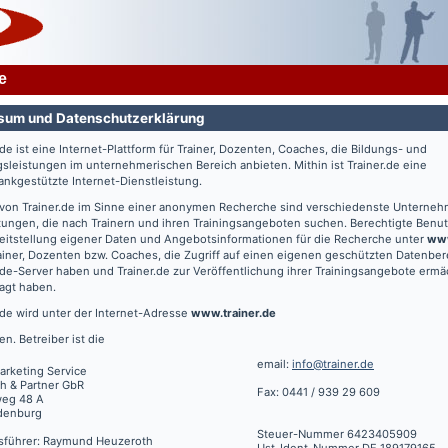
e
sum und Datenschutzerklärung
.de
ist eine Internet-Plattform für Trainer, Dozenten, Coaches, die Bildungs- und
gsleistungen im unternehmerischen Bereich anbieten. Mithin ist
Trainer.de
eine
nkgestützte Internet-Dienstleistung.
 von
Trainer.de
im Sinne einer anonymen Recherche sind verschiedenste Unterne
tungen, die nach Trainern und ihren Trainingsangeboten suchen. Berechtigte Benut
eitstellung eigener Daten und Angebotsinformationen für die Recherche unter
www
ainer, Dozenten bzw. Coaches, die Zugriff auf einen eigenen geschützten Datenbe
.de
-Server haben und
Trainer.de
zur Veröffentlichung ihrer Trainingsangebote ermä
agt haben.
.de
wird unter der Internet-Adresse
www.trainer.de
en. Betreiber ist die
email:
info@trainer.de
arketing Service
h & Partner GbR
Fax: 0441 / 939 29 609
weg 48 A
denburg
Steuer-Nummer 6423405909
sführer: Raymund Heuzeroth