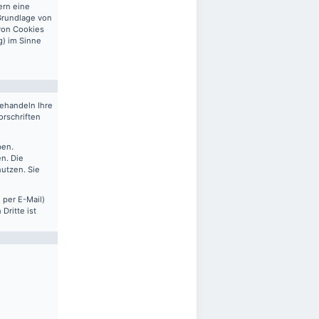
ern eine
 Grundlage von
 von Cookies
g) im Sinne
behandeln Ihre
rschriften
ben.
n. Die
nutzen. Sie
 per E-Mail)
Dritte ist