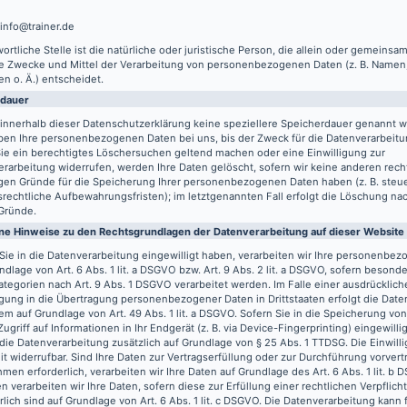
 info@trainer.de
ortliche Stelle ist die natürliche oder juristische Person, die allein oder gemeinsa
ie Zwecke und Mittel der Verarbeitung von personenbezogenen Daten (z. B. Namen,
n o. Ä.) entscheidet.
rdauer
innerhalb dieser Datenschutzerklärung keine speziellere Speicherdauer genannt w
ben Ihre personenbezogenen Daten bei uns, bis der Zweck für die Datenverarbeitun
ie ein berechtigtes Löschersuchen geltend machen oder eine Einwilligung zur
rarbeitung widerrufen, werden Ihre Daten gelöscht, sofern wir keine anderen recht
gen Gründe für die Speicherung Ihrer personenbezogenen Daten haben (z. B. steu
rechtliche Aufbewahrungsfristen); im letztgenannten Fall erfolgt die Löschung nach
Gründe.
ne Hinweise zu den Rechtsgrundlagen der Datenverarbeitung auf dieser Website
Sie in die Datenverarbeitung eingewilligt haben, verarbeiten wir Ihre personenbe
ndlage von Art. 6 Abs. 1 lit. a DSGVO bzw. Art. 9 Abs. 2 lit. a DSGVO, sofern besond
tegorien nach Art. 9 Abs. 1 DSGVO verarbeitet werden. Im Falle einer ausdrücklich
igung in die Übertragung personenbezogener Daten in Drittstaaten erfolgt die Dat
m auf Grundlage von Art. 49 Abs. 1 lit. a DSGVO. Sofern Sie in die Speicherung vo
Zugriff auf Informationen in Ihr Endgerät (z. B. via Device-Fingerprinting) eingewilli
 die Datenverarbeitung zusätzlich auf Grundlage von § 25 Abs. 1 TTDSG. Die Einwilli
it widerrufbar. Sind Ihre Daten zur Vertragserfüllung oder zur Durchführung vorvert
en erforderlich, verarbeiten wir Ihre Daten auf Grundlage des Art. 6 Abs. 1 lit. b
n verarbeiten wir Ihre Daten, sofern diese zur Erfüllung einer rechtlichen Verpflich
rlich sind auf Grundlage von Art. 6 Abs. 1 lit. c DSGVO. Die Datenverarbeitung kann 