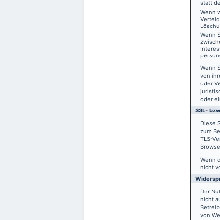
statt d
Wenn w
Vertei
Löschu
Wenn S
zwisch
Interes
person
Wenn S
von ihr
oder V
juristi
oder ei
SSL- bzw
Diese S
zum Bei
TLS-Ver
Browser
Wenn di
nicht v
Widersp
Der Nu
nicht a
Betreib
von We