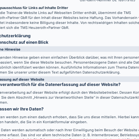
Ust-Ident-Nummer DE 189179165
sausschluss für Links auf Inhalte Dritter
 die
Trainer.de
Website Links auf Webseiten Dritter enthält, übernimmt die TMS
th+Partner GbR für den Inhalt dieser Websites keine Haftung. Das Vorhandensein 
tet insbesondere keine Billigung dieser Inhalte. Von rechtswidrigen Inhalten solch
iert sich die TMS Heuzeroth+Partner GbR.
hutz­erklärung
enschutz auf einen Blick
ne Hinweise
lgenden Hinweise geben einen einfachen Überblick darüber, was mit Ihren perso
passiert, wenn Sie diese Website besuchen. Personenbezogene Daten sind alle Da
sönlich identifiziert werden können. Ausführliche Informationen zum Thema Daten
men Sie unserer unter diesem Text aufgeführten Datenschutzerklärung.
assung auf dieser Website
 verantwortlich für die Datenerfassung auf dieser Website?
enverarbeitung auf dieser Website erfolgt durch den Websitebetreiber. Dessen Ko
Sie dem Abschnitt „Hinweis zur Verantwortlichen Stelle“ in dieser Datenschutzerk
men.
assen wir Ihre Daten?
ten werden zum einen dadurch erhoben, dass Sie uns diese mitteilen. Hierbei kann 
n handeln, die Sie in ein Kontaktformular eingeben.
 Daten werden automatisch oder nach Ihrer Einwilligung beim Besuch der Website
eme erfasst. Das sind vor allem technische Daten (z. B. Internetbrowser, Betriebss