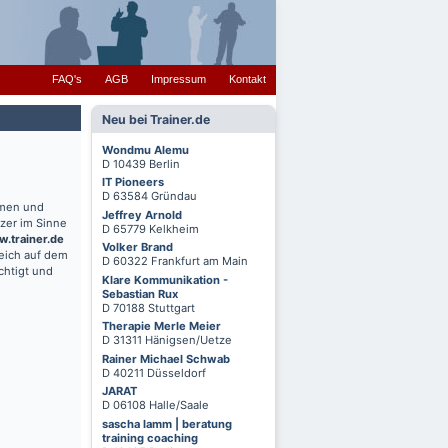
FAQ's
AGB
Impressum
Kontakt
Neu bei Trainer.de
Wondmu Alemu
D 10439 Berlin
IT Pioneers
D 63584 Gründau
hmen und
Jeffrey Arnold
zer im Sinne
D 65779 Kelkheim
.trainer.de
Volker Brand
reich auf dem
D 60322 Frankfurt am Main
chtigt und
Klare Kommunikation -
Sebastian Rux
D 70188 Stuttgart
Therapie Merle Meier
D 31311 Hänigsen/Uetze
Rainer Michael Schwab
D 40211 Düsseldorf
JARAT
D 06108 Halle/Saale
sascha lamm | beratung
training coaching