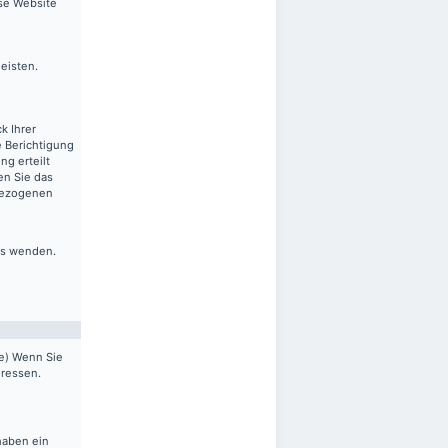
ese Website
leisten.
k Ihrer
 Berichtigung
ng erteilt
en Sie das
nbezogenen
ns wenden.
pe) Wenn Sie
dressen.
haben ein