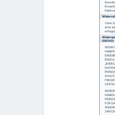
Grundla
Einzelf
Datensc
Widerruf
Viele D
eine be
erfolgt
Widerspr
DSGVO)
WENN D
HABEN 
ERGEB
EINZUL
JEWEIL
DATEN
PERSON
SCHUTZ
FREIH
VERTEI
WERDE
HABEN 
PERSO
FÜR DA
WIDER
ZWECKE