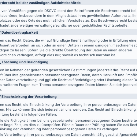
de­recht bei der zuständigen Aufsichts­behörde
le von Verstößen gegen die DSGVO steht den Betroffenen ein Beschwerderecht bei
tsbehörde, insbesondere in dem Mitgliedstaat ihres gewöhnlichen Aufenthalts, ih
splatzes oder des Orts des mutmaßlichen Verstoßes zu. Das Beschwerderecht best
adet anderweitiger verwaltungsrechtlicher oder gerichtlicher Rechtsbehelfe.
 Daten­übertrag­barkeit
en das Recht, Daten, die wir auf Grundlage Ihrer Einwilligung oder in Erfüllung eine
isiert verarbeiten, an sich oder an einen Dritten in einem gängigen, maschinenle
igen zu lassen. Sofern Sie die direkte Übertragung der Daten an einen anderen
ortlichen verlangen, erfolgt dies nur, soweit es technisch machbar ist.
, Löschung und Berichtigung
ben im Rahmen der geltenden gesetzlichen Bestimmungen jederzeit das Recht auf 
ft über Ihre gespeicherten personenbezogenen Daten, deren Herkunft und Empfä
er Datenverarbeitung und ggf. ein Recht auf Berichtigung oder Löschung dieser D
zu weiteren Fragen zum Thema personenbezogene Daten können Sie sich jederzei
n.
f Einschränkung der Verarbeitung
ben das Recht, die Einschränkung der Verarbeitung Ihrer personenbezogenen Date
en. Hierzu können Sie sich jederzeit an uns wenden. Das Recht auf Einschränkung
itung besteht in folgenden Fällen:
e die Richtigkeit Ihrer bei uns gespeicherten personenbezogenen Daten bestreit
der Regel Zeit, um dies zu überprüfen. Für die Dauer der Prüfung haben Sie das Rech
ränkung der Verarbeitung Ihrer personenbezogenen Daten zu verlangen.
ie Verarbeitung Ihrer personenbezogenen Daten unrechtmäßig geschah/geschieht