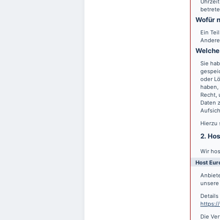
Uhrzeit
betrete
Wofür n
Ein Tei
Andere
Welche 
Sie hab
gespei
oder Lö
haben, 
Recht,
Daten z
Aufsic
Hierzu
2. Ho
Wir hos
Host Eur
Anbiete
unsere 
Detail
https:
Die Ver