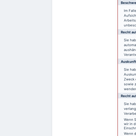
Beschwer
Im Fal
Aufsich
Arbeit
unbesch
Recht auf
Sie hab
automat
aushänd
Verantw
Auskunft
Sie ha
Auskun
Zweck d
sowie 
wende
Recht au
Sie ha
verlang
Verarbe
Wenn Si
wir in 
Einsch
Wenn d