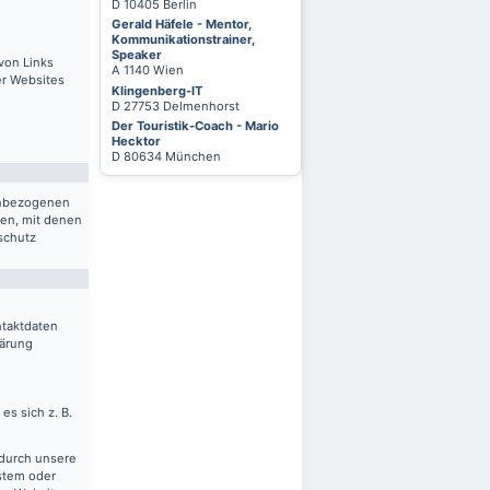
D 10405 Berlin
Gerald Häfele - Mentor,
Kommunikationstrainer,
Speaker
von Links
A 1140 Wien
er Websites
Klingenberg-IT
D 27753 Delmenhorst
Der Touristik-Coach - Mario
Hecktor
D 80634 München
nenbezogenen
ten, mit denen
schutz
ntaktdaten
lärung
es sich z. B.
 durch unsere
ystem oder