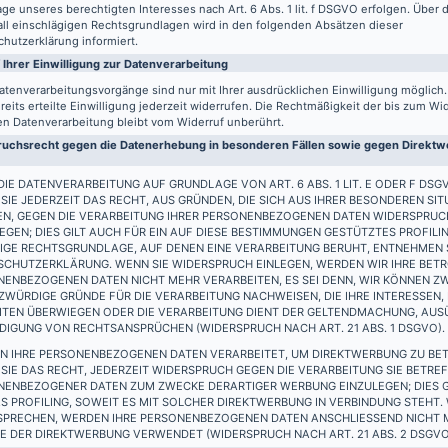
ge unseres berechtigten Interesses nach Art. 6 Abs. 1 lit. f DSGVO erfolgen. Über d
all einschlägigen Rechtsgrundlagen wird in den folgenden Absätzen dieser
hutzerklärung informiert.
 Ihrer Einwilligung zur Datenverarbeitung
atenverarbeitungsvorgänge sind nur mit Ihrer ausdrücklichen Einwilligung möglich
reits erteilte Einwilligung jederzeit widerrufen. Die Rechtmäßigkeit der bis zum Wi
en Datenverarbeitung bleibt vom Widerruf unberührt.
uchsrecht gegen die Datenerhebung in besonderen Fällen sowie gegen Direktwe
IE DATENVERARBEITUNG AUF GRUNDLAGE VON ART. 6 ABS. 1 LIT. E ODER F DSG
SIE JEDERZEIT DAS RECHT, AUS GRÜNDEN, DIE SICH AUS IHRER BESONDEREN SIT
EN, GEGEN DIE VERARBEITUNG IHRER PERSONENBEZOGENEN DATEN WIDERSPRUC
EGEN; DIES GILT AUCH FÜR EIN AUF DIESE BESTIMMUNGEN GESTÜTZTES PROFILIN
IGE RECHTSGRUNDLAGE, AUF DENEN EINE VERARBEITUNG BERUHT, ENTNEHMEN S
SCHUTZERKLÄRUNG. WENN SIE WIDERSPRUCH EINLEGEN, WERDEN WIR IHRE BET
ENBEZOGENEN DATEN NICHT MEHR VERARBEITEN, ES SEI DENN, WIR KÖNNEN Z
WÜRDIGE GRÜNDE FÜR DIE VERARBEITUNG NACHWEISEN, DIE IHRE INTERESSEN,
EITEN ÜBERWIEGEN ODER DIE VERARBEITUNG DIENT DER GELTENDMACHUNG, AU
DIGUNG VON RECHTSANSPRÜCHEN (WIDERSPRUCH NACH ART. 21 ABS. 1 DSGVO).
N IHRE PERSONENBEZOGENEN DATEN VERARBEITET, UM DIREKTWERBUNG ZU BET
SIE DAS RECHT, JEDERZEIT WIDERSPRUCH GEGEN DIE VERARBEITUNG SIE BETRE
NENBEZOGENER DATEN ZUM ZWECKE DERARTIGER WERBUNG EINZULEGEN; DIES G
S PROFILING, SOWEIT ES MIT SOLCHER DIREKTWERBUNG IN VERBINDUNG STEHT.
SPRECHEN, WERDEN IHRE PERSONENBEZOGENEN DATEN ANSCHLIESSEND NICHT
 DER DIREKTWERBUNG VERWENDET (WIDERSPRUCH NACH ART. 21 ABS. 2 DSGVO