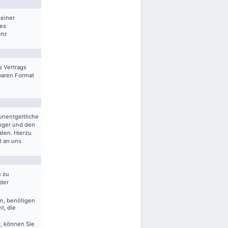
 einer
res
eht
s Vertrags
sbaren Format
unentgeltliche
nger und den
aten. Hierzu
t an uns
n zu
 der
en, benötigen
t, die
, können Sie