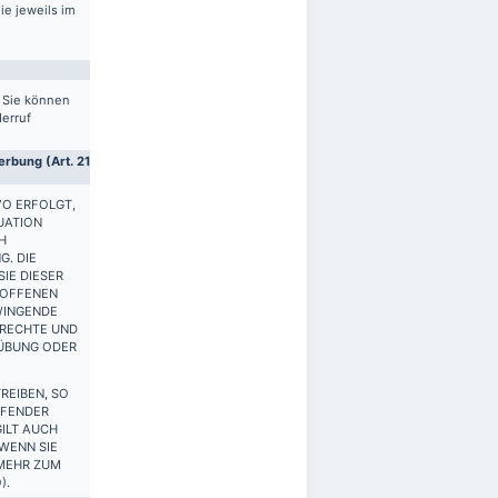
ie jeweils im
. Sie können
derruf
rbung (Art. 21
VO ERFOLGT,
UATION
H
G. DIE
IE DIESER
ROFFENEN
WINGENDE
 RECHTE UND
SÜBUNG ODER
REIBEN, SO
FFENDER
ILT AUCH
 WENN SIE
 MEHR ZUM
).