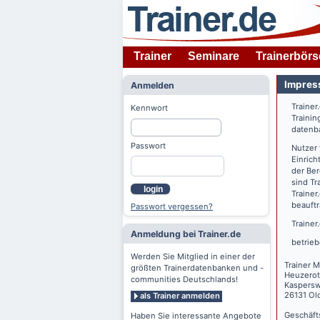
Trainer
Seminare
Trainerbörs
Impres
Anmelden
Trainer
Kennwort
Trainin
datenba
Passwort
Nutzer
Einrich
der Ber
sind Tr
login
Trainer
beauftr
Passwort vergessen?
Trainer
Anmeldung bei Trainer.de
betrieb
Werden Sie Mitglied in einer der
Trainer M
größten Trainerdatenbanken und -
Heuzerot
communities Deutschlands!
Kaspers
26131 Ol
als Trainer anmelden
Geschäft
Haben Sie interessante Angebote