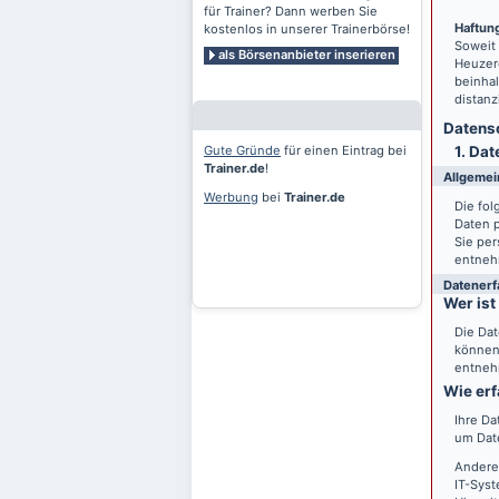
für Trainer? Dann werben Sie
Haftung
kostenlos in unserer Trainerbörse!
Soweit
als Börsenanbieter inserieren
Heuzero
beinhal
distanz
Datensc
Gute Gründe
für einen Eintrag bei
1. Dat
Trainer.de
!
Allgemei
Werbung
bei
Trainer.de
Die fo
Daten 
Sie per
entneh
Datenerf
Wer ist
Die Dat
können 
entneh
Wie erf
Ihre Da
um Date
Andere
IT-Syst