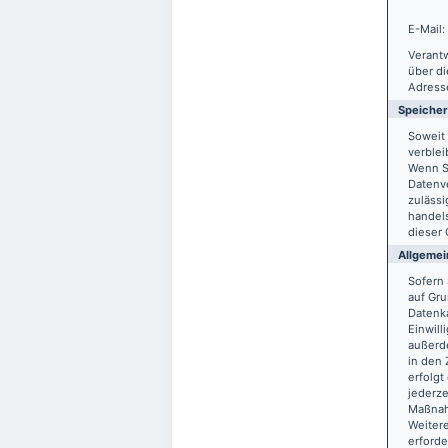
E-Mail:
Verantw
über d
Adresse
Speiche
Soweit 
verblei
Wenn S
Datenve
zulässi
handels
dieser 
Allgemei
Sofern 
auf Gru
Datenka
Einwill
außerde
in den 
erfolgt
jederze
Maßnahm
Weitere
erforde