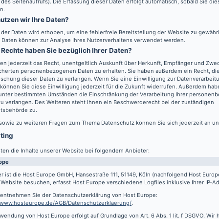
 des Seitenaufrufs). Die Erfassung dieser Daten erfolgt automatisch, sobald Sie di
n.
utzen wir Ihre Daten?
l der Daten wird erhoben, um eine fehlerfreie Bereitstellung der Website zu gewähr
 Daten können zur Analyse Ihres Nutzerverhaltens verwendet werden.
Rechte haben Sie bezüglich Ihrer Daten?
en jederzeit das Recht, unentgeltlich Auskunft über Herkunft, Empfänger und Zwec
cherten personenbezogenen Daten zu erhalten. Sie haben außerdem ein Recht, die
schung dieser Daten zu verlangen. Wenn Sie eine Einwilligung zur Datenverarbeitu
können Sie diese Einwilligung jederzeit für die Zukunft widerrufen. Außerdem hab
 unter bestimmten Umständen die Einschränkung der Verarbeitung Ihrer persone
u verlangen. Des Weiteren steht Ihnen ein Beschwerderecht bei der zuständigen
htsbehörde zu.
 sowie zu weiteren Fragen zum Thema Datenschutz können Sie sich jederzeit an u
sting
ten die Inhalte unserer Website bei folgendem Anbieter:
ope
r ist die Host Europe GmbH, Hansestraße 111, 51149, Köln (nachfolgend Host Euro
Website besuchen, erfasst Host Europe verschiedene Logfiles inklusive Ihrer IP-A
s entnehmen Sie der Datenschutzerklärung von Host Europe:
//www.hosteurope.de/AGB/Datenschutzerklaerung/
.
wendung von Host Europe erfolgt auf Grundlage von Art. 6 Abs. 1 lit. f DSGVO. Wir 