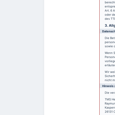
berecht
entspre
Art. 6 
oder de
des TTD
3. Al
Datensc
Die Bet
person
sowie d
Wenn S
Persone
vorlieg
erläute
Wir wei
Sicherh
nicht m
Hinweis 
Die ver
TMS He
Raymun
Kasper
26131 