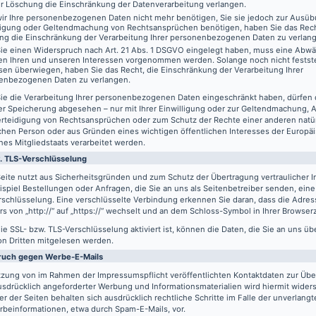
er Löschung die Einschränkung der Datenverarbeitung verlangen.
ir Ihre personenbezogenen Daten nicht mehr benötigen, Sie sie jedoch zur Ausüb
digung oder Geltendmachung von Rechtsansprüchen benötigen, haben Sie das Recht
ng die Einschränkung der Verarbeitung Ihrer personenbezogenen Daten zu verlan
ie einen Widerspruch nach Art. 21 Abs. 1 DSGVO eingelegt haben, muss eine Abw
en Ihren und unseren Interessen vorgenommen werden. Solange noch nicht festst
sen überwiegen, haben Sie das Recht, die Einschränkung der Verarbeitung Ihrer
enbezogenen Daten zu verlangen.
ie die Verarbeitung Ihrer personenbezogenen Daten eingeschränkt haben, dürfen 
er Speicherung abgesehen – nur mit Ihrer Einwilligung oder zur Geltendmachung,
erteidigung von Rechtsansprüchen oder zum Schutz der Rechte einer anderen natü
schen Person oder aus Gründen eines wichtigen öffentlichen Interesses der Europä
nes Mitgliedstaats verarbeitet werden.
. TLS-Verschlüsselung
eite nutzt aus Sicherheitsgründen und zum Schutz der Übertragung vertraulicher In
spiel Bestellungen oder Anfragen, die Sie an uns als Seitenbetreiber senden, eine
schlüsselung. Eine verschlüsselte Verbindung erkennen Sie daran, dass die Adres
s von „http://“ auf „https://“ wechselt und an dem Schloss-Symbol in Ihrer Browserz
e SSL- bzw. TLS-Verschlüsselung aktiviert ist, können die Daten, die Sie an uns üb
on Dritten mitgelesen werden.
ruch gegen Werbe-E-Mails
tzung von im Rahmen der Impressumspflicht veröffentlichten Kontaktdaten zur Üb
usdrücklich angeforderter Werbung und Informationsmaterialien wird hiermit wider
er der Seiten behalten sich ausdrücklich rechtliche Schritte im Falle der unverlan
rbeinformationen, etwa durch Spam-E-Mails, vor.