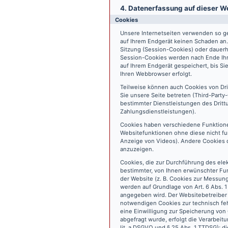
4. Datenerfassung auf dieser W
Cookies
Unsere Internetseiten verwenden so ge
auf Ihrem Endgerät keinen Schaden an
Sitzung (Session-Cookies) oder dauerh
Session-Cookies werden nach Ende Ihr
auf Ihrem Endgerät gespeichert, bis S
Ihren Webbrowser erfolgt.
Teilweise können auch Cookies von Dr
Sie unsere Seite betreten (Third-Part
bestimmter Dienstleistungen des Dritt
Zahlungsdienstleistungen).
Cookies haben verschiedene Funktione
Websitefunktionen ohne diese nicht fu
Anzeige von Videos). Andere Cookies 
anzuzeigen.
Cookies, die zur Durchführung des ele
bestimmter, von Ihnen erwünschter Fun
der Website (z. B. Cookies zur Messun
werden auf Grundlage von Art. 6 Abs. 1
angegeben wird. Der Websitebetreiber 
notwendigen Cookies zur technisch fehl
eine Einwilligung zur Speicherung vo
abgefragt wurde, erfolgt die Verarbeitu
lit. a DSGVO und § 25 Abs. 1 TTDSG); die