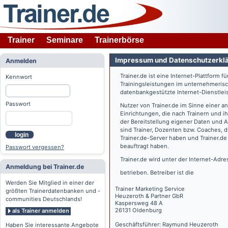
Trainer
Seminare
Trainerbörse
Impressum und Datenschutzerkl
Anmelden
Trainer.de
ist eine Internet-Plattform f
Kennwort
Trainingsleistungen im unternehmerisc
datenbankgestützte Internet-Dienstlei
Passwort
Nutzer von
Trainer.de
im Sinne einer a
Einrichtungen, die nach Trainern und 
der Bereitstellung eigener Daten und 
sind Trainer, Dozenten bzw. Coaches, 
login
Trainer.de
-Server haben und
Trainer.de
beauftragt haben.
Passwort vergessen?
Trainer.de
wird unter der Internet-Adr
Anmeldung bei Trainer.de
betrieben. Betreiber ist die
Werden Sie Mitglied in einer der
Trainer Marketing Service
größten Trainerdatenbanken und -
Heuzeroth & Partner GbR
communities Deutschlands!
Kaspersweg 48 A
26131 Oldenburg
als Trainer anmelden
Geschäftsführer: Raymund Heuzeroth
Haben Sie interessante Angebote