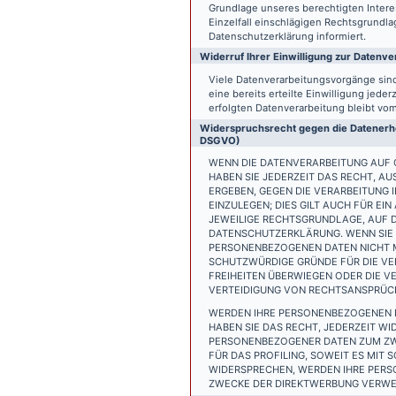
Grundlage unseres berechtigten Interess
Einzelfall einschlägigen Rechtsgrundl
Datenschutzerklärung informiert.
Widerruf Ihrer Einwilligung zur Datenve
Viele Datenverarbeitungsvorgänge sind 
eine bereits erteilte Einwilligung jede
erfolgten Datenverarbeitung bleibt vo
Widerspruchsrecht gegen die Datenerhe
DSGVO)
WENN DIE DATENVERARBEITUNG AUF GR
HABEN SIE JEDERZEIT DAS RECHT, AU
ERGEBEN, GEGEN DIE VERARBEITUNG
EINZULEGEN; DIES GILT AUCH FÜR EI
JEWEILIGE RECHTSGRUNDLAGE, AUF D
DATENSCHUTZERKLÄRUNG. WENN SIE 
PERSONENBEZOGENEN DATEN NICHT M
SCHUTZWÜRDIGE GRÜNDE FÜR DIE VER
FREIHEITEN ÜBERWIEGEN ODER DIE 
VERTEIDIGUNG VON RECHTSANSPRÜCHE
WERDEN IHRE PERSONENBEZOGENEN D
HABEN SIE DAS RECHT, JEDERZEIT W
PERSONENBEZOGENER DATEN ZUM ZWE
FÜR DAS PROFILING, SOWEIT ES MIT
WIDERSPRECHEN, WERDEN IHRE PER
ZWECKE DER DIREKTWERBUNG VERWEN