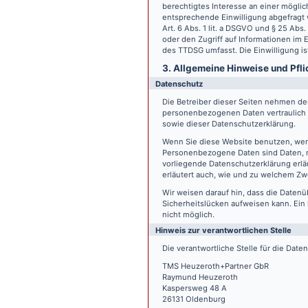
berechtigtes Interesse an einer möglic
entsprechende Einwilligung abgefragt w
Art. 6 Abs. 1 lit. a DSGVO und § 25 Ab
oder den Zugriff auf Informationen im E
des TTDSG umfasst. Die Einwilligung ist
3. Allgemeine Hinweise und Pfli
Datenschutz
Die Betreiber dieser Seiten nehmen den
personenbezogenen Daten vertraulich 
sowie dieser Datenschutzerklärung.
Wenn Sie diese Website benutzen, we
Personenbezogene Daten sind Daten, mi
vorliegende Datenschutzerklärung erläu
erläutert auch, wie und zu welchem Zw
Wir weisen darauf hin, dass die Datenü
Sicherheitslücken aufweisen kann. Ein 
nicht möglich.
Hinweis zur verantwortlichen Stelle
Die verantwortliche Stelle für die Date
TMS Heuzeroth+Partner GbR
Raymund Heuzeroth
Kaspersweg 48 A
26131 Oldenburg