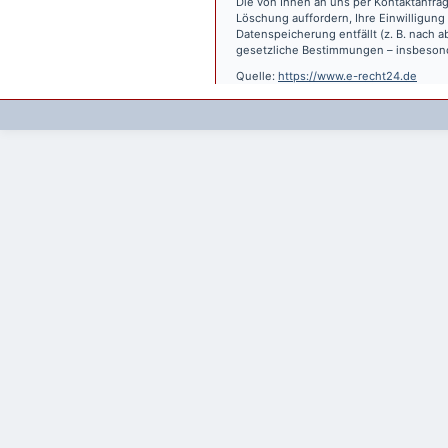
Die von Ihnen an uns per Kontaktanfrag
Löschung auffordern, Ihre Einwilligung
Datenspeicherung entfällt (z. B. nach
gesetzliche Bestimmungen – insbesond
Quelle:
https://www.e-recht24.de