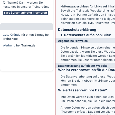
für Trainer? Dann werben Sie
Haftungsausschluss für Links auf Inhalt
kostenlos in unserer Trainerbörse!
Soweit die
Trainer.de
Website Links auf
als Börsenanbieter inserieren
Heuzeroth+Partner GbR für den Inhalt 
beinhaltet insbesondere keine Billigun
distanziert sich die TMS Heuzeroth+Pa
Datenschutz­erklärung
Gute Gründe
für einen Eintrag bei
1. Datenschutz auf einen Blick
Trainer.de
!
Allgemeine Hinweise
Werbung
bei
Trainer.de
Die folgenden Hinweise geben einen e
Daten passiert, wenn Sie diese Websi
Sie persönlich identifiziert werden k
entnehmen Sie unserer unter diesem T
Datenerfassung auf dieser Website
Wer ist verantwortlich für die D
Die Datenverarbeitung auf dieser Webs
können Sie dem Abschnitt „Hinweis zur 
entnehmen.
Wie erfassen wir Ihre Daten?
Ihre Daten werden zum einen dadurch er
um Daten handeln, die Sie in ein Konta
Andere Daten werden automatisch oder
IT-Systeme erfasst. Das sind vor allem