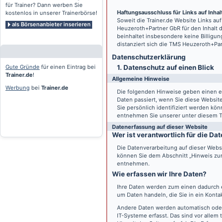
für Trainer? Dann werben Sie
Haftungsausschluss für Links auf Inhalt
kostenlos in unserer Trainerbörse!
Soweit die
Trainer.de
Website Links auf
als Börsenanbieter inserieren
Heuzeroth+Partner GbR für den Inhalt 
beinhaltet insbesondere keine Billigun
distanziert sich die TMS Heuzeroth+Pa
Datenschutz­erklärung
Gute Gründe
für einen Eintrag bei
1. Datenschutz auf einen Blick
Trainer.de
!
Allgemeine Hinweise
Werbung
bei
Trainer.de
Die folgenden Hinweise geben einen e
Daten passiert, wenn Sie diese Websi
Sie persönlich identifiziert werden k
entnehmen Sie unserer unter diesem T
Datenerfassung auf dieser Website
Wer ist verantwortlich für die D
Die Datenverarbeitung auf dieser Webs
können Sie dem Abschnitt „Hinweis zur 
entnehmen.
Wie erfassen wir Ihre Daten?
Ihre Daten werden zum einen dadurch er
um Daten handeln, die Sie in ein Konta
Andere Daten werden automatisch oder
IT-Systeme erfasst. Das sind vor allem