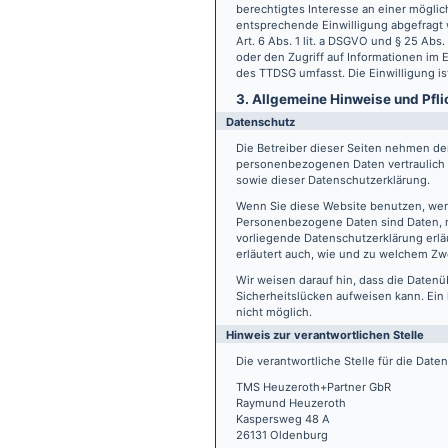
berechtigtes Interesse an einer möglic
entsprechende Einwilligung abgefragt w
Art. 6 Abs. 1 lit. a DSGVO und § 25 Ab
oder den Zugriff auf Informationen im E
des TTDSG umfasst. Die Einwilligung ist
3. Allgemeine Hinweise und Pfli
Datenschutz
Die Betreiber dieser Seiten nehmen den
personenbezogenen Daten vertraulich 
sowie dieser Datenschutzerklärung.
Wenn Sie diese Website benutzen, we
Personenbezogene Daten sind Daten, mi
vorliegende Datenschutzerklärung erläu
erläutert auch, wie und zu welchem Zw
Wir weisen darauf hin, dass die Datenü
Sicherheitslücken aufweisen kann. Ein 
nicht möglich.
Hinweis zur verantwortlichen Stelle
Die verantwortliche Stelle für die Date
TMS Heuzeroth+Partner GbR
Raymund Heuzeroth
Kaspersweg 48 A
26131 Oldenburg