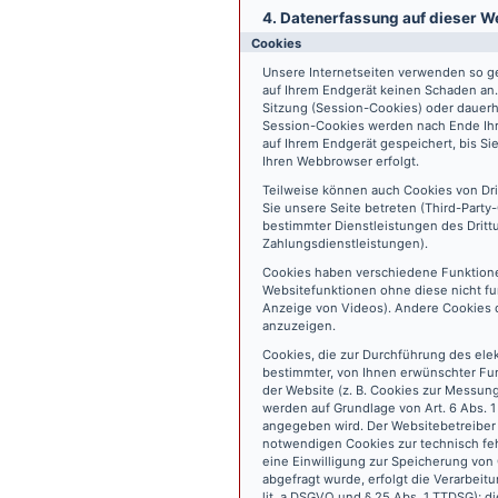
4. Datenerfassung auf dieser W
Cookies
Unsere Internetseiten verwenden so ge
auf Ihrem Endgerät keinen Schaden an
Sitzung (Session-Cookies) oder dauerh
Session-Cookies werden nach Ende Ihr
auf Ihrem Endgerät gespeichert, bis S
Ihren Webbrowser erfolgt.
Teilweise können auch Cookies von Dr
Sie unsere Seite betreten (Third-Part
bestimmter Dienstleistungen des Dritt
Zahlungsdienstleistungen).
Cookies haben verschiedene Funktione
Websitefunktionen ohne diese nicht fu
Anzeige von Videos). Andere Cookies 
anzuzeigen.
Cookies, die zur Durchführung des ele
bestimmter, von Ihnen erwünschter Fun
der Website (z. B. Cookies zur Messun
werden auf Grundlage von Art. 6 Abs. 1
angegeben wird. Der Websitebetreiber 
notwendigen Cookies zur technisch fehl
eine Einwilligung zur Speicherung vo
abgefragt wurde, erfolgt die Verarbeitu
lit. a DSGVO und § 25 Abs. 1 TTDSG); die