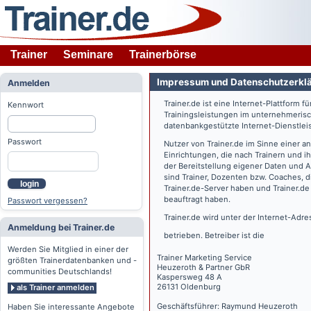
Trainer
Seminare
Trainerbörse
Impressum und Datenschutzerkl
Anmelden
Trainer.de
ist eine Internet-Plattform f
Kennwort
Trainingsleistungen im unternehmerisc
datenbankgestützte Internet-Dienstlei
Passwort
Nutzer von
Trainer.de
im Sinne einer a
Einrichtungen, die nach Trainern und 
der Bereitstellung eigener Daten und 
sind Trainer, Dozenten bzw. Coaches, 
login
Trainer.de
-Server haben und
Trainer.de
beauftragt haben.
Passwort vergessen?
Trainer.de
wird unter der Internet-Adr
Anmeldung bei Trainer.de
betrieben. Betreiber ist die
Werden Sie Mitglied in einer der
Trainer Marketing Service
größten Trainerdatenbanken und -
Heuzeroth & Partner GbR
communities Deutschlands!
Kaspersweg 48 A
26131 Oldenburg
als Trainer anmelden
Geschäftsführer: Raymund Heuzeroth
Haben Sie interessante Angebote