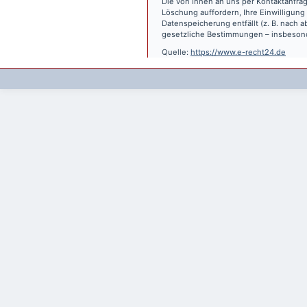
Die von Ihnen an uns per Kontaktanfrag
Löschung auffordern, Ihre Einwilligung
Datenspeicherung entfällt (z. B. nach
gesetzliche Bestimmungen – insbesond
Quelle:
https://www.e-recht24.de