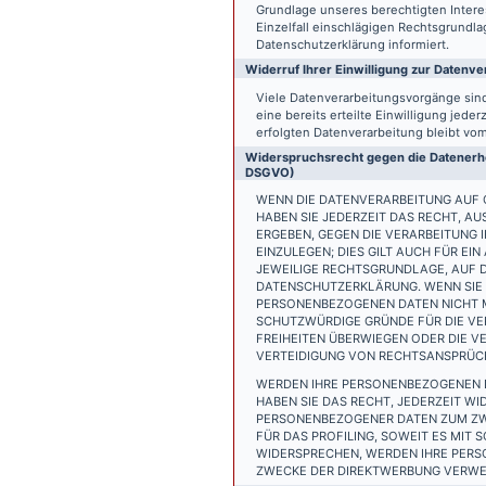
Grundlage unseres berechtigten Interess
Einzelfall einschlägigen Rechtsgrundl
Datenschutzerklärung informiert.
Widerruf Ihrer Einwilligung zur Datenve
Viele Datenverarbeitungsvorgänge sind 
eine bereits erteilte Einwilligung jede
erfolgten Datenverarbeitung bleibt vo
Widerspruchsrecht gegen die Datenerhe
DSGVO)
WENN DIE DATENVERARBEITUNG AUF GR
HABEN SIE JEDERZEIT DAS RECHT, AU
ERGEBEN, GEGEN DIE VERARBEITUNG
EINZULEGEN; DIES GILT AUCH FÜR EI
JEWEILIGE RECHTSGRUNDLAGE, AUF D
DATENSCHUTZERKLÄRUNG. WENN SIE 
PERSONENBEZOGENEN DATEN NICHT M
SCHUTZWÜRDIGE GRÜNDE FÜR DIE VER
FREIHEITEN ÜBERWIEGEN ODER DIE 
VERTEIDIGUNG VON RECHTSANSPRÜCHE
WERDEN IHRE PERSONENBEZOGENEN D
HABEN SIE DAS RECHT, JEDERZEIT W
PERSONENBEZOGENER DATEN ZUM ZWE
FÜR DAS PROFILING, SOWEIT ES MIT
WIDERSPRECHEN, WERDEN IHRE PER
ZWECKE DER DIREKTWERBUNG VERWEN