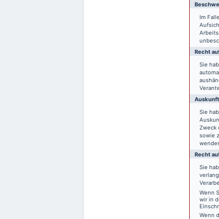
Beschwer
Im Fal
Aufsich
Arbeit
unbesch
Recht auf
Sie hab
automat
aushänd
Verantw
Auskunft
Sie ha
Auskun
Zweck d
sowie 
wende
Recht au
Sie ha
verlang
Verarbe
Wenn Si
wir in 
Einsch
Wenn d