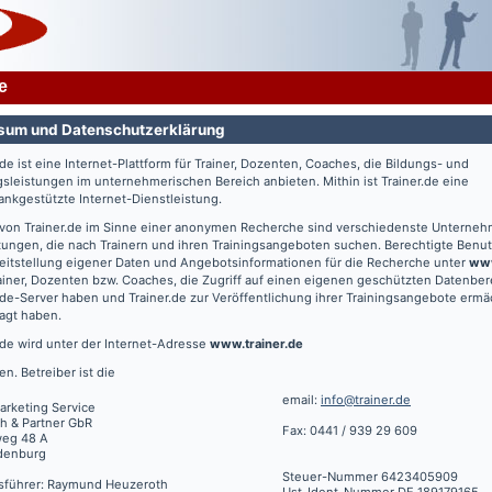
e
sum und Datenschutzerklärung
.de
ist eine Internet-Plattform für Trainer, Dozenten, Coaches, die Bildungs- und
gsleistungen im unternehmerischen Bereich anbieten. Mithin ist
Trainer.de
eine
nkgestützte Internet-Dienstleistung.
 von
Trainer.de
im Sinne einer anonymen Recherche sind verschiedenste Unterne
tungen, die nach Trainern und ihren Trainingsangeboten suchen. Berechtigte Benut
eitstellung eigener Daten und Angebotsinformationen für die Recherche unter
www
ainer, Dozenten bzw. Coaches, die Zugriff auf einen eigenen geschützten Datenbe
.de
-Server haben und
Trainer.de
zur Veröffentlichung ihrer Trainingsangebote ermä
agt haben.
.de
wird unter der Internet-Adresse
www.trainer.de
en. Betreiber ist die
email:
info@trainer.de
arketing Service
h & Partner GbR
Fax: 0441 / 939 29 609
weg 48 A
denburg
Steuer-Nummer 6423405909
sführer: Raymund Heuzeroth