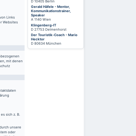
D 10405 Berlin
Gerald Häfele - Mentor,
Kommunikationstrainer,
Speaker
von Links
A 1140 Wien
er Websites
Klingenberg-IT
D 27753 Delmenhorst
Der Touristik-Coach - Mario
Hecktor
D 80634 München
nenbezogenen
ten, mit denen
schutz
ntaktdaten
lärung
es sich z. B.
 durch unsere
ystem oder