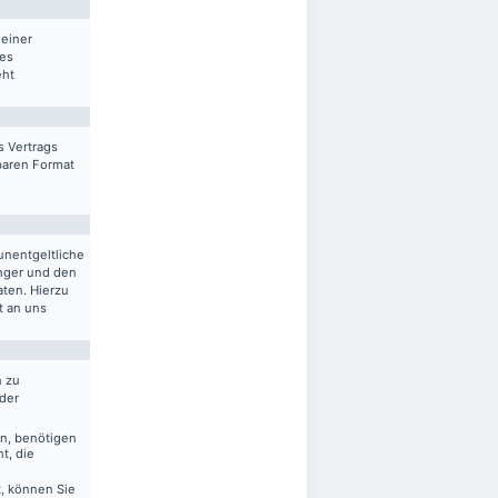
 einer
res
eht
s Vertrags
sbaren Format
unentgeltliche
nger und den
aten. Hierzu
t an uns
n zu
 der
en, benötigen
t, die
, können Sie