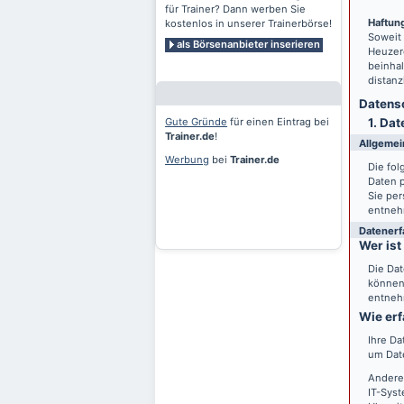
für Trainer? Dann werben Sie
Haftung
kostenlos in unserer Trainerbörse!
Soweit
als Börsenanbieter inserieren
Heuzero
beinhal
distanz
Datensc
Gute Gründe
für einen Eintrag bei
1. Dat
Trainer.de
!
Allgemei
Werbung
bei
Trainer.de
Die fo
Daten 
Sie per
entneh
Datenerf
Wer ist
Die Dat
können 
entneh
Wie erf
Ihre Da
um Date
Andere
IT-Syst