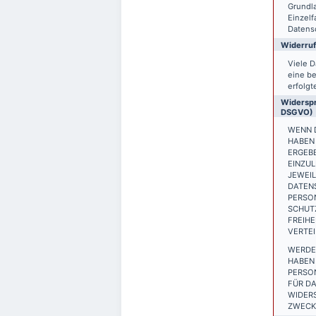
Grundla
Einzelf
Datensc
Widerruf
Viele D
eine be
erfolgt
Widerspr
DSGVO)
WENN D
HABEN 
ERGEB
EINZUL
JEWEIL
DATEN
PERSON
SCHUTZ
FREIH
VERTEI
WERDE
HABEN 
PERSO
FÜR DA
WIDER
ZWECKE