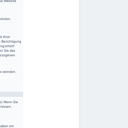
ese Website
leisten.
k Ihrer
 Berichtigung
ng erteilt
en Sie das
nbezogenen
ns wenden.
pe) Wenn Sie
dressen.
haben ein