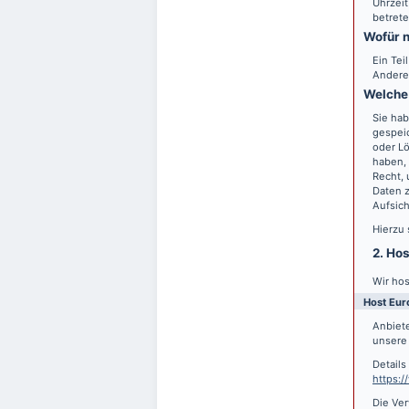
Uhrzeit
betrete
Wofür n
Ein Tei
Andere
Welche 
Sie hab
gespei
oder Lö
haben, 
Recht,
Daten z
Aufsic
Hierzu
2. Ho
Wir hos
Host Eur
Anbiete
unsere 
Detail
https:
Die Ver