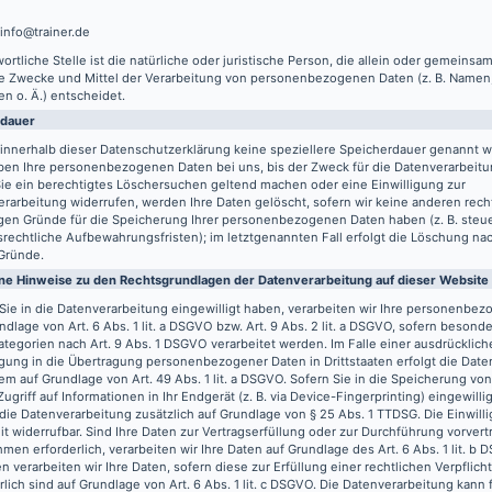
 info@trainer.de
ortliche Stelle ist die natürliche oder juristische Person, die allein oder gemeinsa
ie Zwecke und Mittel der Verarbeitung von personenbezogenen Daten (z. B. Namen,
n o. Ä.) entscheidet.
rdauer
innerhalb dieser Datenschutzerklärung keine speziellere Speicherdauer genannt w
ben Ihre personenbezogenen Daten bei uns, bis der Zweck für die Datenverarbeitun
ie ein berechtigtes Löschersuchen geltend machen oder eine Einwilligung zur
rarbeitung widerrufen, werden Ihre Daten gelöscht, sofern wir keine anderen recht
gen Gründe für die Speicherung Ihrer personenbezogenen Daten haben (z. B. steu
rechtliche Aufbewahrungsfristen); im letztgenannten Fall erfolgt die Löschung nach
Gründe.
ne Hinweise zu den Rechtsgrundlagen der Datenverarbeitung auf dieser Website
Sie in die Datenverarbeitung eingewilligt haben, verarbeiten wir Ihre personenbe
ndlage von Art. 6 Abs. 1 lit. a DSGVO bzw. Art. 9 Abs. 2 lit. a DSGVO, sofern besond
tegorien nach Art. 9 Abs. 1 DSGVO verarbeitet werden. Im Falle einer ausdrücklich
igung in die Übertragung personenbezogener Daten in Drittstaaten erfolgt die Dat
m auf Grundlage von Art. 49 Abs. 1 lit. a DSGVO. Sofern Sie in die Speicherung vo
Zugriff auf Informationen in Ihr Endgerät (z. B. via Device-Fingerprinting) eingewilli
 die Datenverarbeitung zusätzlich auf Grundlage von § 25 Abs. 1 TTDSG. Die Einwilli
it widerrufbar. Sind Ihre Daten zur Vertragserfüllung oder zur Durchführung vorvert
en erforderlich, verarbeiten wir Ihre Daten auf Grundlage des Art. 6 Abs. 1 lit. b
n verarbeiten wir Ihre Daten, sofern diese zur Erfüllung einer rechtlichen Verpflich
rlich sind auf Grundlage von Art. 6 Abs. 1 lit. c DSGVO. Die Datenverarbeitung kann 