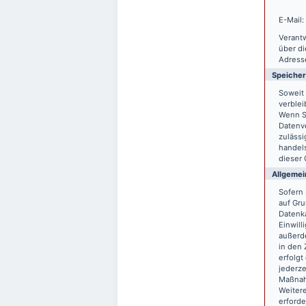
E-Mail:
Verantw
über d
Adresse
Speiche
Soweit 
verblei
Wenn S
Datenve
zulässi
handels
dieser 
Allgemei
Sofern 
auf Gru
Datenka
Einwill
außerde
in den 
erfolgt
jederze
Maßnahm
Weitere
erforde