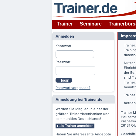
Trainer
Seminare
Trainerbörs
Impres
Anmelden
Trainer
Kennwort
Trainin
datenba
Passwort
Nutzer
Einrich
der Ber
sind Tr
login
Trainer
beauftr
Passwort vergessen?
Trainer
Anmeldung bei Trainer.de
betrieb
Werden Sie Mitglied in einer der
Trainer M
größten Trainerdatenbanken und -
Heuzerot
communities Deutschlands!
Kaspers
26131 Ol
als Trainer anmelden
Geschäft
Haben Sie interessante Angebote