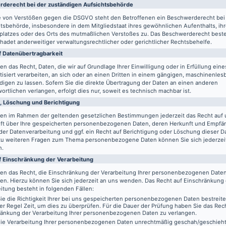
de­recht bei der zuständigen Aufsichts­behörde
le von Verstößen gegen die DSGVO steht den Betroffenen ein Beschwerderecht bei
tsbehörde, insbesondere in dem Mitgliedstaat ihres gewöhnlichen Aufenthalts, ih
splatzes oder des Orts des mutmaßlichen Verstoßes zu. Das Beschwerderecht best
adet anderweitiger verwaltungsrechtlicher oder gerichtlicher Rechtsbehelfe.
 Daten­übertrag­barkeit
en das Recht, Daten, die wir auf Grundlage Ihrer Einwilligung oder in Erfüllung eine
isiert verarbeiten, an sich oder an einen Dritten in einem gängigen, maschinenle
igen zu lassen. Sofern Sie die direkte Übertragung der Daten an einen anderen
ortlichen verlangen, erfolgt dies nur, soweit es technisch machbar ist.
, Löschung und Berichtigung
ben im Rahmen der geltenden gesetzlichen Bestimmungen jederzeit das Recht auf 
ft über Ihre gespeicherten personenbezogenen Daten, deren Herkunft und Empfä
er Datenverarbeitung und ggf. ein Recht auf Berichtigung oder Löschung dieser D
zu weiteren Fragen zum Thema personenbezogene Daten können Sie sich jederzei
n.
f Einschränkung der Verarbeitung
ben das Recht, die Einschränkung der Verarbeitung Ihrer personenbezogenen Date
en. Hierzu können Sie sich jederzeit an uns wenden. Das Recht auf Einschränkung
itung besteht in folgenden Fällen:
e die Richtigkeit Ihrer bei uns gespeicherten personenbezogenen Daten bestreit
der Regel Zeit, um dies zu überprüfen. Für die Dauer der Prüfung haben Sie das Rech
ränkung der Verarbeitung Ihrer personenbezogenen Daten zu verlangen.
ie Verarbeitung Ihrer personenbezogenen Daten unrechtmäßig geschah/geschieht