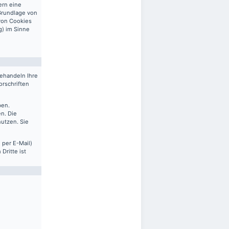
ern eine
 Grundlage von
 von Cookies
g) im Sinne
behandeln Ihre
rschriften
ben.
n. Die
nutzen. Sie
 per E-Mail)
Dritte ist