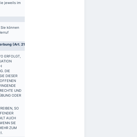
ie jeweils im
. Sie können
derruf
rbung (Art. 21
VO ERFOLGT,
UATION
H
G. DIE
IE DIESER
ROFFENEN
WINGENDE
 RECHTE UND
SÜBUNG ODER
REIBEN, SO
FFENDER
ILT AUCH
 WENN SIE
 MEHR ZUM
).