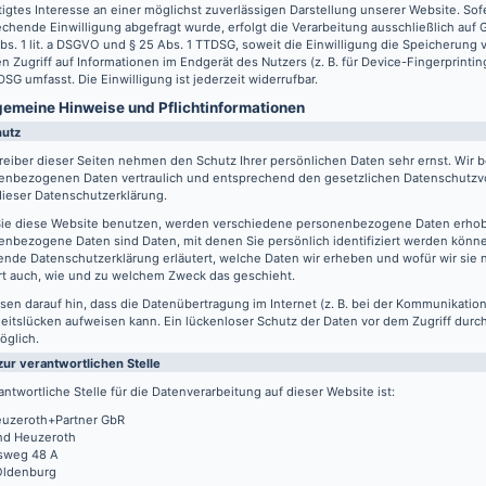
igtes Interesse an einer möglichst zuverlässigen Darstellung unserer Website. Sof
chende Einwilligung abgefragt wurde, erfolgt die Verarbeitung ausschließlich auf
Abs. 1 lit. a DSGVO und § 25 Abs. 1 TTDSG, soweit die Einwilligung die Speicherung
n Zugriff auf Informationen im Endgerät des Nutzers (z. B. für Device-Fingerprintin
SG umfasst. Die Einwilligung ist jederzeit widerrufbar.
lgemeine Hinweise und Pflicht­informationen
hutz
reiber dieser Seiten nehmen den Schutz Ihrer persönlichen Daten sehr ernst. Wir 
enbezogenen Daten vertraulich und entsprechend den gesetzlichen Datenschutzvo
ieser Datenschutzerklärung.
ie diese Website benutzen, werden verschiedene personenbezogene Daten erho
nbezogene Daten sind Daten, mit denen Sie persönlich identifiziert werden könne
ende Datenschutzerklärung erläutert, welche Daten wir erheben und wofür wir sie 
rt auch, wie und zu welchem Zweck das geschieht.
sen darauf hin, dass die Datenübertragung im Internet (z. B. bei der Kommunikation
eitslücken aufweisen kann. Ein lückenloser Schutz der Daten vor dem Zugriff durch 
öglich.
zur verantwortlichen Stelle
antwortliche Stelle für die Datenverarbeitung auf dieser Website ist:
uzeroth+Partner GbR
d Heuzeroth
sweg 48 A
Oldenburg