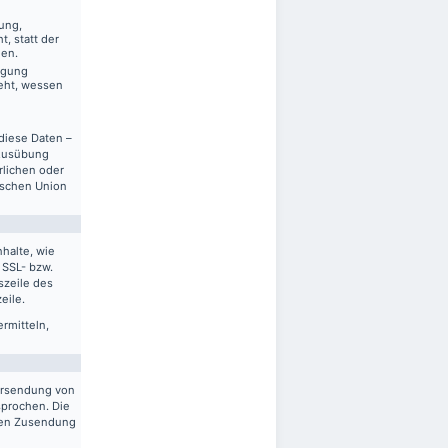
ung,
, statt der
gen.
ägung
eht, wessen
diese Daten –
 Ausübung
rlichen oder
ischen Union
halte, wie
 SSL- bzw.
szeile des
eile.
ermitteln,
ersendung von
sprochen. Die
gten Zusendung