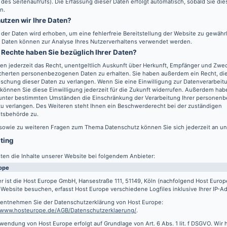
 des Seitenaufrufs). Die Erfassung dieser Daten erfolgt automatisch, sobald Sie di
n.
utzen wir Ihre Daten?
l der Daten wird erhoben, um eine fehlerfreie Bereitstellung der Website zu gewähr
 Daten können zur Analyse Ihres Nutzerverhaltens verwendet werden.
Rechte haben Sie bezüglich Ihrer Daten?
en jederzeit das Recht, unentgeltlich Auskunft über Herkunft, Empfänger und Zwec
cherten personenbezogenen Daten zu erhalten. Sie haben außerdem ein Recht, die
schung dieser Daten zu verlangen. Wenn Sie eine Einwilligung zur Datenverarbeitu
können Sie diese Einwilligung jederzeit für die Zukunft widerrufen. Außerdem hab
 unter bestimmten Umständen die Einschränkung der Verarbeitung Ihrer persone
u verlangen. Des Weiteren steht Ihnen ein Beschwerderecht bei der zuständigen
htsbehörde zu.
 sowie zu weiteren Fragen zum Thema Datenschutz können Sie sich jederzeit an u
sting
ten die Inhalte unserer Website bei folgendem Anbieter:
ope
r ist die Host Europe GmbH, Hansestraße 111, 51149, Köln (nachfolgend Host Euro
Website besuchen, erfasst Host Europe verschiedene Logfiles inklusive Ihrer IP-A
s entnehmen Sie der Datenschutzerklärung von Host Europe:
//www.hosteurope.de/AGB/Datenschutzerklaerung/
.
wendung von Host Europe erfolgt auf Grundlage von Art. 6 Abs. 1 lit. f DSGVO. Wir 