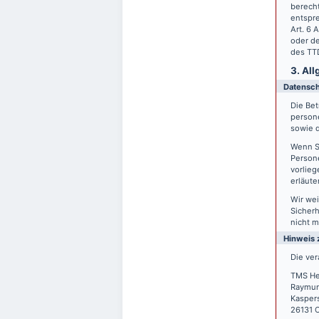
berecht
entspre
Art. 6 
oder de
des TTD
3. Al
Datensc
Die Bet
person
sowie d
Wenn S
Persone
vorlieg
erläute
Wir wei
Sicherh
nicht m
Hinweis 
Die ver
TMS He
Raymun
Kasper
26131 