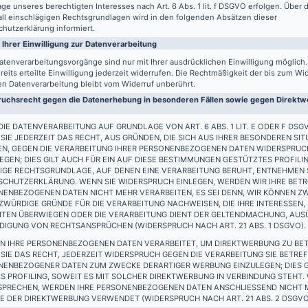
ge unseres berechtigten Interesses nach Art. 6 Abs. 1 lit. f DSGVO erfolgen. Über d
all einschlägigen Rechtsgrundlagen wird in den folgenden Absätzen dieser
hutzerklärung informiert.
 Ihrer Einwilligung zur Datenverarbeitung
atenverarbeitungsvorgänge sind nur mit Ihrer ausdrücklichen Einwilligung möglich
reits erteilte Einwilligung jederzeit widerrufen. Die Rechtmäßigkeit der bis zum Wi
en Datenverarbeitung bleibt vom Widerruf unberührt.
uchsrecht gegen die Datenerhebung in besonderen Fällen sowie gegen Direktwe
IE DATENVERARBEITUNG AUF GRUNDLAGE VON ART. 6 ABS. 1 LIT. E ODER F DSG
SIE JEDERZEIT DAS RECHT, AUS GRÜNDEN, DIE SICH AUS IHRER BESONDEREN SIT
EN, GEGEN DIE VERARBEITUNG IHRER PERSONENBEZOGENEN DATEN WIDERSPRUC
EGEN; DIES GILT AUCH FÜR EIN AUF DIESE BESTIMMUNGEN GESTÜTZTES PROFILIN
IGE RECHTSGRUNDLAGE, AUF DENEN EINE VERARBEITUNG BERUHT, ENTNEHMEN S
SCHUTZERKLÄRUNG. WENN SIE WIDERSPRUCH EINLEGEN, WERDEN WIR IHRE BET
ENBEZOGENEN DATEN NICHT MEHR VERARBEITEN, ES SEI DENN, WIR KÖNNEN Z
WÜRDIGE GRÜNDE FÜR DIE VERARBEITUNG NACHWEISEN, DIE IHRE INTERESSEN,
EITEN ÜBERWIEGEN ODER DIE VERARBEITUNG DIENT DER GELTENDMACHUNG, AU
DIGUNG VON RECHTSANSPRÜCHEN (WIDERSPRUCH NACH ART. 21 ABS. 1 DSGVO).
N IHRE PERSONENBEZOGENEN DATEN VERARBEITET, UM DIREKTWERBUNG ZU BET
SIE DAS RECHT, JEDERZEIT WIDERSPRUCH GEGEN DIE VERARBEITUNG SIE BETRE
NENBEZOGENER DATEN ZUM ZWECKE DERARTIGER WERBUNG EINZULEGEN; DIES G
S PROFILING, SOWEIT ES MIT SOLCHER DIREKTWERBUNG IN VERBINDUNG STEHT.
SPRECHEN, WERDEN IHRE PERSONENBEZOGENEN DATEN ANSCHLIESSEND NICHT
 DER DIREKTWERBUNG VERWENDET (WIDERSPRUCH NACH ART. 21 ABS. 2 DSGVO