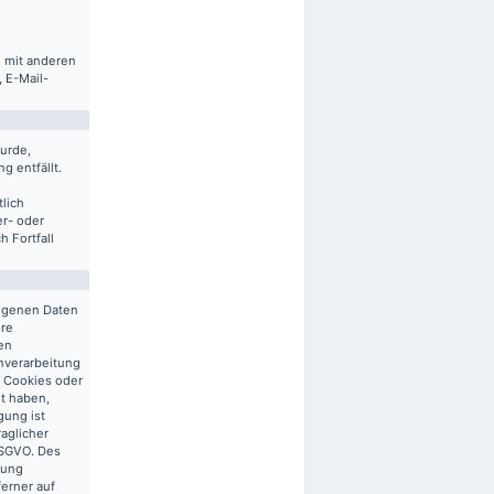
m mit anderen
 E-Mail-
urde,
g entfällt.
lich
er- oder
 Fortfall
zogenen Daten
ere
en
enverarbeitung
n Cookies oder
gt haben,
gung ist
raglicher
 DSGVO. Des
tung
ferner auf