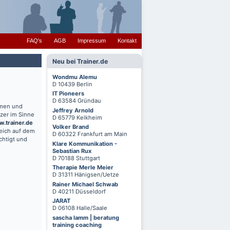
FAQ's
AGB
Impressum
Kontakt
Neu bei Trainer.de
Wondmu Alemu
D 10439 Berlin
IT Pioneers
D 63584 Gründau
hmen und
Jeffrey Arnold
zer im Sinne
D 65779 Kelkheim
.trainer.de
Volker Brand
reich auf dem
D 60322 Frankfurt am Main
chtigt und
Klare Kommunikation -
Sebastian Rux
D 70188 Stuttgart
Therapie Merle Meier
D 31311 Hänigsen/Uetze
Rainer Michael Schwab
D 40211 Düsseldorf
JARAT
D 06108 Halle/Saale
sascha lamm | beratung
training coaching