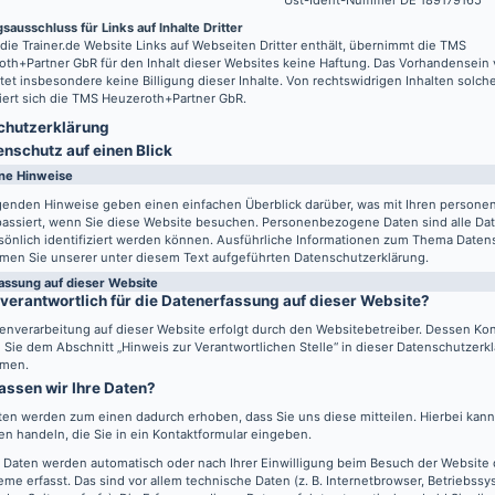
Ust-Ident-Nummer DE 189179165
sausschluss für Links auf Inhalte Dritter
 die
Trainer.de
Website Links auf Webseiten Dritter enthält, übernimmt die TMS
th+Partner GbR für den Inhalt dieser Websites keine Haftung. Das Vorhandensein 
tet insbesondere keine Billigung dieser Inhalte. Von rechtswidrigen Inhalten solch
iert sich die TMS Heuzeroth+Partner GbR.
hutz­erklärung
enschutz auf einen Blick
ne Hinweise
lgenden Hinweise geben einen einfachen Überblick darüber, was mit Ihren perso
passiert, wenn Sie diese Website besuchen. Personenbezogene Daten sind alle Da
sönlich identifiziert werden können. Ausführliche Informationen zum Thema Daten
men Sie unserer unter diesem Text aufgeführten Datenschutzerklärung.
assung auf dieser Website
 verantwortlich für die Datenerfassung auf dieser Website?
enverarbeitung auf dieser Website erfolgt durch den Websitebetreiber. Dessen Ko
Sie dem Abschnitt „Hinweis zur Verantwortlichen Stelle“ in dieser Datenschutzerk
men.
assen wir Ihre Daten?
ten werden zum einen dadurch erhoben, dass Sie uns diese mitteilen. Hierbei kann 
n handeln, die Sie in ein Kontaktformular eingeben.
 Daten werden automatisch oder nach Ihrer Einwilligung beim Besuch der Website
eme erfasst. Das sind vor allem technische Daten (z. B. Internetbrowser, Betriebss