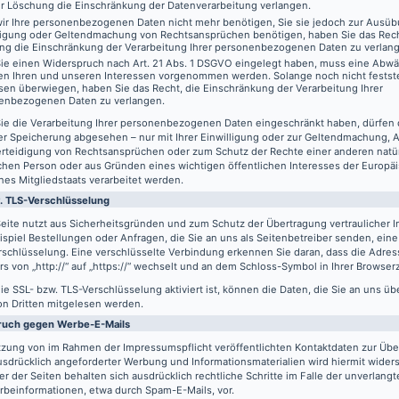
er Löschung die Einschränkung der Datenverarbeitung verlangen.
ir Ihre personenbezogenen Daten nicht mehr benötigen, Sie sie jedoch zur Ausüb
digung oder Geltendmachung von Rechtsansprüchen benötigen, haben Sie das Recht
ng die Einschränkung der Verarbeitung Ihrer personenbezogenen Daten zu verlan
ie einen Widerspruch nach Art. 21 Abs. 1 DSGVO eingelegt haben, muss eine Abw
en Ihren und unseren Interessen vorgenommen werden. Solange noch nicht festst
sen überwiegen, haben Sie das Recht, die Einschränkung der Verarbeitung Ihrer
enbezogenen Daten zu verlangen.
ie die Verarbeitung Ihrer personenbezogenen Daten eingeschränkt haben, dürfen 
er Speicherung abgesehen – nur mit Ihrer Einwilligung oder zur Geltendmachung,
erteidigung von Rechtsansprüchen oder zum Schutz der Rechte einer anderen natü
schen Person oder aus Gründen eines wichtigen öffentlichen Interesses der Europä
nes Mitgliedstaats verarbeitet werden.
. TLS-Verschlüsselung
eite nutzt aus Sicherheitsgründen und zum Schutz der Übertragung vertraulicher In
spiel Bestellungen oder Anfragen, die Sie an uns als Seitenbetreiber senden, eine
schlüsselung. Eine verschlüsselte Verbindung erkennen Sie daran, dass die Adres
s von „http://“ auf „https://“ wechselt und an dem Schloss-Symbol in Ihrer Browserz
e SSL- bzw. TLS-Verschlüsselung aktiviert ist, können die Daten, die Sie an uns üb
on Dritten mitgelesen werden.
ruch gegen Werbe-E-Mails
tzung von im Rahmen der Impressumspflicht veröffentlichten Kontaktdaten zur Üb
usdrücklich angeforderter Werbung und Informationsmaterialien wird hiermit wider
er der Seiten behalten sich ausdrücklich rechtliche Schritte im Falle der unverlan
rbeinformationen, etwa durch Spam-E-Mails, vor.