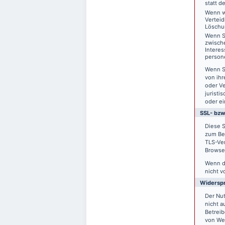
statt d
Wenn w
Vertei
Löschu
Wenn S
zwisch
Interes
person
Wenn S
von ihr
oder V
juristi
oder ei
SSL- bzw
Diese S
zum Bei
TLS-Ver
Browser
Wenn di
nicht v
Widersp
Der Nu
nicht a
Betreib
von We