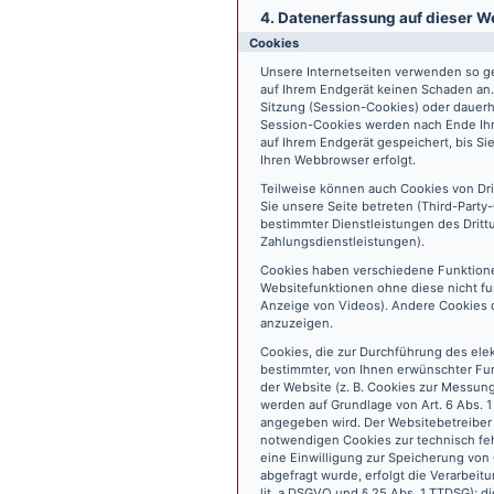
4. Datenerfassung auf dieser W
Cookies
Unsere Internetseiten verwenden so ge
auf Ihrem Endgerät keinen Schaden an
Sitzung (Session-Cookies) oder dauerh
Session-Cookies werden nach Ende Ihr
auf Ihrem Endgerät gespeichert, bis S
Ihren Webbrowser erfolgt.
Teilweise können auch Cookies von Dr
Sie unsere Seite betreten (Third-Part
bestimmter Dienstleistungen des Dritt
Zahlungsdienstleistungen).
Cookies haben verschiedene Funktione
Websitefunktionen ohne diese nicht fu
Anzeige von Videos). Andere Cookies 
anzuzeigen.
Cookies, die zur Durchführung des ele
bestimmter, von Ihnen erwünschter Fun
der Website (z. B. Cookies zur Messun
werden auf Grundlage von Art. 6 Abs. 1
angegeben wird. Der Websitebetreiber 
notwendigen Cookies zur technisch fehl
eine Einwilligung zur Speicherung vo
abgefragt wurde, erfolgt die Verarbeitu
lit. a DSGVO und § 25 Abs. 1 TTDSG); die