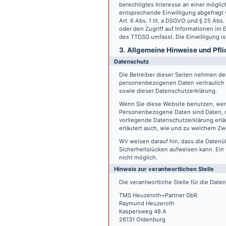
berechtigtes Interesse an einer möglic
entsprechende Einwilligung abgefragt w
Art. 6 Abs. 1 lit. a DSGVO und § 25 Ab
oder den Zugriff auf Informationen im E
des TTDSG umfasst. Die Einwilligung ist
3. Allgemeine Hinweise und Pfli
Datenschutz
Die Betreiber dieser Seiten nehmen den
personenbezogenen Daten vertraulich 
sowie dieser Datenschutzerklärung.
Wenn Sie diese Website benutzen, we
Personenbezogene Daten sind Daten, mi
vorliegende Datenschutzerklärung erläu
erläutert auch, wie und zu welchem Zw
Wir weisen darauf hin, dass die Datenü
Sicherheitslücken aufweisen kann. Ein 
nicht möglich.
Hinweis zur verantwortlichen Stelle
Die verantwortliche Stelle für die Date
TMS Heuzeroth+Partner GbR
Raymund Heuzeroth
Kaspersweg 48 A
26131 Oldenburg