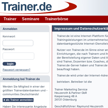
Trainer
Seminare
Trainerbörse
Impressum und Datenschutzerkl
Anmelden
Trainer.de
ist eine Internet-Plattform f
Kennwort
Trainingsleistungen im unternehmerisc
datenbankgestützte Internet-Dienstlei
Passwort
Nutzer von
Trainer.de
im Sinne einer a
Einrichtungen, die nach Trainern und 
der Bereitstellung eigener Daten und 
sind Trainer, Dozenten bzw. Coaches, 
login
Trainer.de
-Server haben und
Trainer.de
beauftragt haben.
Passwort vergessen?
Trainer.de
wird unter der Internet-Adr
Anmeldung bei Trainer.de
betrieben. Betreiber ist die
Werden Sie Mitglied in einer der
Trainer Marketing Service
größten Trainerdatenbanken und -
Heuzeroth & Partner GbR
communities Deutschlands!
Kaspersweg 48 A
26131 Oldenburg
als Trainer anmelden
Geschäftsführer: Raymund Heuzeroth
Haben Sie interessante Angebote