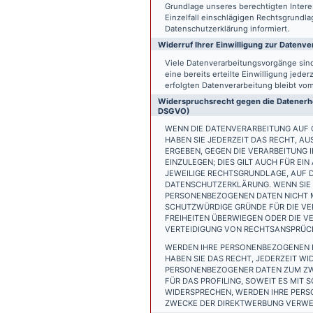
Grundlage unseres berechtigten Interess
Einzelfall einschlägigen Rechtsgrundl
Datenschutzerklärung informiert.
Widerruf Ihrer Einwilligung zur Datenve
Viele Datenverarbeitungsvorgänge sind 
eine bereits erteilte Einwilligung jede
erfolgten Datenverarbeitung bleibt vo
Widerspruchsrecht gegen die Datenerhe
DSGVO)
WENN DIE DATENVERARBEITUNG AUF GR
HABEN SIE JEDERZEIT DAS RECHT, AU
ERGEBEN, GEGEN DIE VERARBEITUNG
EINZULEGEN; DIES GILT AUCH FÜR EI
JEWEILIGE RECHTSGRUNDLAGE, AUF D
DATENSCHUTZERKLÄRUNG. WENN SIE 
PERSONENBEZOGENEN DATEN NICHT M
SCHUTZWÜRDIGE GRÜNDE FÜR DIE VER
FREIHEITEN ÜBERWIEGEN ODER DIE 
VERTEIDIGUNG VON RECHTSANSPRÜCHE
WERDEN IHRE PERSONENBEZOGENEN D
HABEN SIE DAS RECHT, JEDERZEIT W
PERSONENBEZOGENER DATEN ZUM ZWE
FÜR DAS PROFILING, SOWEIT ES MIT
WIDERSPRECHEN, WERDEN IHRE PER
ZWECKE DER DIREKTWERBUNG VERWEN