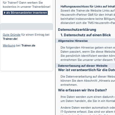
für Trainer? Dann werben Sie
Haftungsausschluss für Links auf Inhalt
kostenlos in unserer Trainerbörse!
Soweit die
Trainer.de
Website Links auf
als Börsenanbieter inserieren
Heuzeroth+Partner GbR für den Inhalt 
beinhaltet insbesondere keine Billigun
distanziert sich die TMS Heuzeroth+Pa
Datenschutz­erklärung
Gute Gründe
für einen Eintrag bei
1. Datenschutz auf einen Blick
Trainer.de
!
Allgemeine Hinweise
Werbung
bei
Trainer.de
Die folgenden Hinweise geben einen e
Daten passiert, wenn Sie diese Websi
Sie persönlich identifiziert werden k
entnehmen Sie unserer unter diesem T
Datenerfassung auf dieser Website
Wer ist verantwortlich für die D
Die Datenverarbeitung auf dieser Webs
können Sie dem Abschnitt „Hinweis zur 
entnehmen.
Wie erfassen wir Ihre Daten?
Ihre Daten werden zum einen dadurch er
um Daten handeln, die Sie in ein Konta
Andere Daten werden automatisch oder
IT-Systeme erfasst. Das sind vor allem