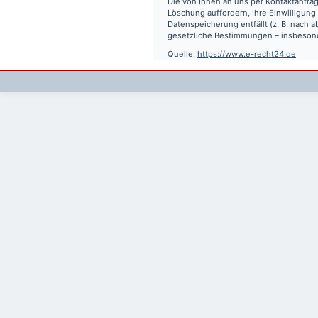
Die von Ihnen an uns per Kontaktanfrag
Löschung auffordern, Ihre Einwilligung
Datenspeicherung entfällt (z. B. nach
gesetzliche Bestimmungen – insbesond
Quelle:
https://www.e-recht24.de