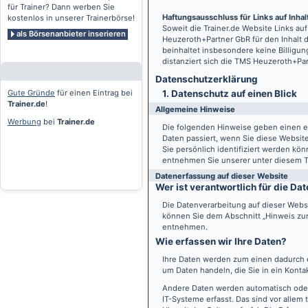
für Trainer? Dann werben Sie
Haftungsausschluss für Links auf Inhalt
kostenlos in unserer Trainerbörse!
Soweit die
Trainer.de
Website Links auf
als Börsenanbieter inserieren
Heuzeroth+Partner GbR für den Inhalt 
beinhaltet insbesondere keine Billigun
distanziert sich die TMS Heuzeroth+Pa
Datenschutz­erklärung
Gute Gründe
für einen Eintrag bei
1. Datenschutz auf einen Blick
Trainer.de
!
Allgemeine Hinweise
Werbung
bei
Trainer.de
Die folgenden Hinweise geben einen e
Daten passiert, wenn Sie diese Websi
Sie persönlich identifiziert werden k
entnehmen Sie unserer unter diesem T
Datenerfassung auf dieser Website
Wer ist verantwortlich für die D
Die Datenverarbeitung auf dieser Webs
können Sie dem Abschnitt „Hinweis zur 
entnehmen.
Wie erfassen wir Ihre Daten?
Ihre Daten werden zum einen dadurch er
um Daten handeln, die Sie in ein Konta
Andere Daten werden automatisch oder
IT-Systeme erfasst. Das sind vor allem