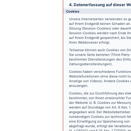
4. Datenerfassung auf dieser W
Cookies
Unsere Internetseiten verwenden so ge
auf Ihrem Endgerät keinen Schaden an
Sitzung (Session-Cookies) oder dauerh
Session-Cookies werden nach Ende Ihr
auf Ihrem Endgerät gespeichert, bis S
Ihren Webbrowser erfolgt.
Teilweise können auch Cookies von Dr
Sie unsere Seite betreten (Third-Part
bestimmter Dienstleistungen des Dritt
Zahlungsdienstleistungen).
Cookies haben verschiedene Funktione
Websitefunktionen ohne diese nicht fu
Anzeige von Videos). Andere Cookies 
anzuzeigen.
Cookies, die zur Durchführung des ele
bestimmter, von Ihnen erwünschter Fun
der Website (z. B. Cookies zur Messun
werden auf Grundlage von Art. 6 Abs. 1
angegeben wird. Der Websitebetreiber 
notwendigen Cookies zur technisch fehl
eine Einwilligung zur Speicherung vo
abgefragt wurde, erfolgt die Verarbeitu
lit. a DSGVO und § 25 Abs. 1 TTDSG); die