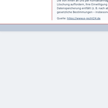
Die von Ihnen an uns per Kontaktanfrag
Löschung auffordern, Ihre Einwilligung
Datenspeicherung entfällt (z. B. nach
gesetzliche Bestimmungen – insbesond
Quelle:
https://www.e-recht24.de