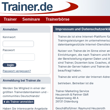
Trainer
Seminare
Trainerbörse
Impressum und Datenschutzerkl
Anmelden
Trainer.de
ist eine Internet-Plattform f
Kennwort
Trainingsleistungen im unternehmerisc
datenbankgestützte Internet-Dienstlei
Passwort
Nutzer von
Trainer.de
im Sinne einer a
Einrichtungen, die nach Trainern und 
der Bereitstellung eigener Daten und 
sind Trainer, Dozenten bzw. Coaches, 
login
Trainer.de
-Server haben und
Trainer.de
beauftragt haben.
Passwort vergessen?
Trainer.de
wird unter der Internet-Adr
Anmeldung bei Trainer.de
betrieben. Betreiber ist die
Werden Sie Mitglied in einer der
Trainer Marketing Service
größten Trainerdatenbanken und -
Heuzeroth & Partner GbR
communities Deutschlands!
Kaspersweg 48 A
26131 Oldenburg
als Trainer anmelden
Geschäftsführer: Raymund Heuzeroth
Haben Sie interessante Angebote