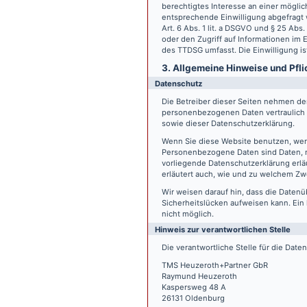
berechtigtes Interesse an einer möglic
entsprechende Einwilligung abgefragt w
Art. 6 Abs. 1 lit. a DSGVO und § 25 Ab
oder den Zugriff auf Informationen im E
des TTDSG umfasst. Die Einwilligung ist
3. Allgemeine Hinweise und Pfli
Datenschutz
Die Betreiber dieser Seiten nehmen den
personenbezogenen Daten vertraulich 
sowie dieser Datenschutzerklärung.
Wenn Sie diese Website benutzen, we
Personenbezogene Daten sind Daten, mi
vorliegende Datenschutzerklärung erläu
erläutert auch, wie und zu welchem Zw
Wir weisen darauf hin, dass die Datenü
Sicherheitslücken aufweisen kann. Ein 
nicht möglich.
Hinweis zur verantwortlichen Stelle
Die verantwortliche Stelle für die Date
TMS Heuzeroth+Partner GbR
Raymund Heuzeroth
Kaspersweg 48 A
26131 Oldenburg