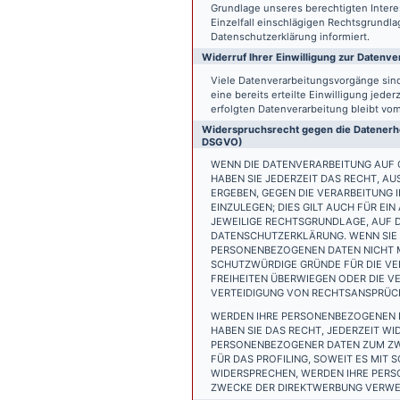
Grundlage unseres berechtigten Interess
Einzelfall einschlägigen Rechtsgrundl
Datenschutzerklärung informiert.
Widerruf Ihrer Einwilligung zur Datenve
Viele Datenverarbeitungsvorgänge sind 
eine bereits erteilte Einwilligung jede
erfolgten Datenverarbeitung bleibt vo
Widerspruchsrecht gegen die Datenerhe
DSGVO)
WENN DIE DATENVERARBEITUNG AUF GR
HABEN SIE JEDERZEIT DAS RECHT, AU
ERGEBEN, GEGEN DIE VERARBEITUNG
EINZULEGEN; DIES GILT AUCH FÜR EI
JEWEILIGE RECHTSGRUNDLAGE, AUF D
DATENSCHUTZERKLÄRUNG. WENN SIE 
PERSONENBEZOGENEN DATEN NICHT M
SCHUTZWÜRDIGE GRÜNDE FÜR DIE VER
FREIHEITEN ÜBERWIEGEN ODER DIE 
VERTEIDIGUNG VON RECHTSANSPRÜCHE
WERDEN IHRE PERSONENBEZOGENEN D
HABEN SIE DAS RECHT, JEDERZEIT W
PERSONENBEZOGENER DATEN ZUM ZWE
FÜR DAS PROFILING, SOWEIT ES MIT
WIDERSPRECHEN, WERDEN IHRE PER
ZWECKE DER DIREKTWERBUNG VERWEN