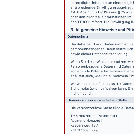
berechtigtes Interesse an einer möglic
entsprechende Einwilligung abgefragt w
Art. 6 Abs. 1 lit. a DSGVO und § 25 Ab
oder den Zugriff auf Informationen im E
des TTDSG umfasst. Die Einwilligung ist
3. Allgemeine Hinweise und Pfli
Datenschutz
Die Betreiber dieser Seiten nehmen den
personenbezogenen Daten vertraulich 
sowie dieser Datenschutzerklärung.
Wenn Sie diese Website benutzen, we
Personenbezogene Daten sind Daten, mi
vorliegende Datenschutzerklärung erläu
erläutert auch, wie und zu welchem Zw
Wir weisen darauf hin, dass die Datenü
Sicherheitslücken aufweisen kann. Ein 
nicht möglich.
Hinweis zur verantwortlichen Stelle
Die verantwortliche Stelle für die Date
TMS Heuzeroth+Partner GbR
Raymund Heuzeroth
Kaspersweg 48 A
26131 Oldenburg