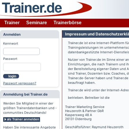
Trainer
Seminare
Trainerbörse
Impressum und Datenschutzerkl
Anmelden
Trainer.de
ist eine Internet-Plattform f
Kennwort
Trainingsleistungen im unternehmerisc
datenbankgestützte Internet-Dienstlei
Passwort
Nutzer von
Trainer.de
im Sinne einer a
Einrichtungen, die nach Trainern und 
der Bereitstellung eigener Daten und 
sind Trainer, Dozenten bzw. Coaches, 
login
Trainer.de
-Server haben und
Trainer.de
beauftragt haben.
Passwort vergessen?
Trainer.de
wird unter der Internet-Adr
Anmeldung bei Trainer.de
betrieben. Betreiber ist die
Werden Sie Mitglied in einer der
Trainer Marketing Service
größten Trainerdatenbanken und -
Heuzeroth & Partner GbR
communities Deutschlands!
Kaspersweg 48 A
26131 Oldenburg
als Trainer anmelden
Geschäftsführer: Raymund Heuzeroth
Haben Sie interessante Angebote