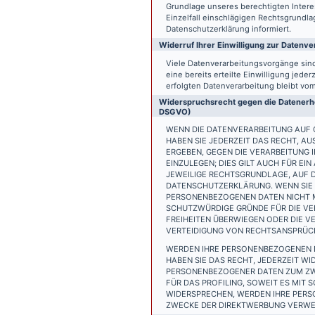
Grundlage unseres berechtigten Interess
Einzelfall einschlägigen Rechtsgrundl
Datenschutzerklärung informiert.
Widerruf Ihrer Einwilligung zur Datenve
Viele Datenverarbeitungsvorgänge sind 
eine bereits erteilte Einwilligung jede
erfolgten Datenverarbeitung bleibt vo
Widerspruchsrecht gegen die Datenerhe
DSGVO)
WENN DIE DATENVERARBEITUNG AUF GR
HABEN SIE JEDERZEIT DAS RECHT, AU
ERGEBEN, GEGEN DIE VERARBEITUNG
EINZULEGEN; DIES GILT AUCH FÜR EI
JEWEILIGE RECHTSGRUNDLAGE, AUF D
DATENSCHUTZERKLÄRUNG. WENN SIE 
PERSONENBEZOGENEN DATEN NICHT M
SCHUTZWÜRDIGE GRÜNDE FÜR DIE VER
FREIHEITEN ÜBERWIEGEN ODER DIE 
VERTEIDIGUNG VON RECHTSANSPRÜCHE
WERDEN IHRE PERSONENBEZOGENEN D
HABEN SIE DAS RECHT, JEDERZEIT W
PERSONENBEZOGENER DATEN ZUM ZWE
FÜR DAS PROFILING, SOWEIT ES MIT
WIDERSPRECHEN, WERDEN IHRE PER
ZWECKE DER DIREKTWERBUNG VERWEN