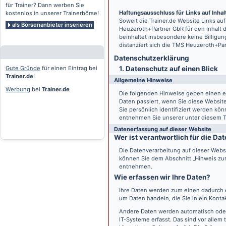
für Trainer? Dann werben Sie
Haftungsausschluss für Links auf Inhalt
kostenlos in unserer Trainerbörse!
Soweit die
Trainer.de
Website Links auf
als Börsenanbieter inserieren
Heuzeroth+Partner GbR für den Inhalt 
beinhaltet insbesondere keine Billigun
distanziert sich die TMS Heuzeroth+Pa
Datenschutz­erklärung
Gute Gründe
für einen Eintrag bei
1. Datenschutz auf einen Blick
Trainer.de
!
Allgemeine Hinweise
Werbung
bei
Trainer.de
Die folgenden Hinweise geben einen e
Daten passiert, wenn Sie diese Websi
Sie persönlich identifiziert werden k
entnehmen Sie unserer unter diesem T
Datenerfassung auf dieser Website
Wer ist verantwortlich für die D
Die Datenverarbeitung auf dieser Webs
können Sie dem Abschnitt „Hinweis zur 
entnehmen.
Wie erfassen wir Ihre Daten?
Ihre Daten werden zum einen dadurch er
um Daten handeln, die Sie in ein Konta
Andere Daten werden automatisch oder
IT-Systeme erfasst. Das sind vor allem