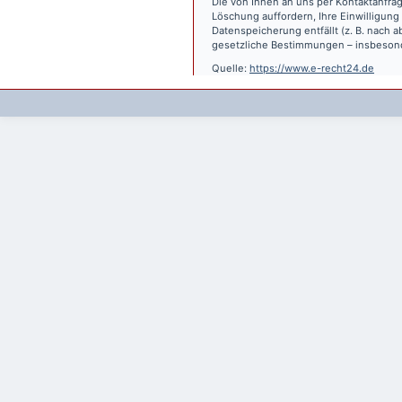
Die von Ihnen an uns per Kontaktanfrag
Löschung auffordern, Ihre Einwilligung
Datenspeicherung entfällt (z. B. nach
gesetzliche Bestimmungen – insbesond
Quelle:
https://www.e-recht24.de