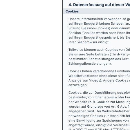
4. Datenerfassung auf dieser W
Cookies
Unsere Internetseiten verwenden so ge
auf Ihrem Endgerät keinen Schaden an
Sitzung (Session-Cookies) oder dauerh
Session-Cookies werden nach Ende Ihr
auf Ihrem Endgerät gespeichert, bis S
Ihren Webbrowser erfolgt.
Teilweise können auch Cookies von Dr
Sie unsere Seite betreten (Third-Part
bestimmter Dienstleistungen des Dritt
Zahlungsdienstleistungen).
Cookies haben verschiedene Funktione
Websitefunktionen ohne diese nicht fu
Anzeige von Videos). Andere Cookies 
anzuzeigen.
Cookies, die zur Durchführung des ele
bestimmter, von Ihnen erwünschter Fun
der Website (z. B. Cookies zur Messun
werden auf Grundlage von Art. 6 Abs. 1
angegeben wird. Der Websitebetreiber 
notwendigen Cookies zur technisch fehl
eine Einwilligung zur Speicherung vo
abgefragt wurde, erfolgt die Verarbeitu
lit. a DSGVO und § 25 Abs. 1 TTDSG); die