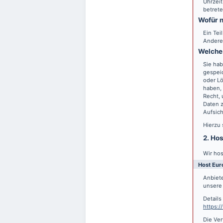
Uhrzeit
betrete
Wofür n
Ein Tei
Andere
Welche 
Sie hab
gespei
oder Lö
haben, 
Recht,
Daten z
Aufsic
Hierzu
2. Ho
Wir hos
Host Eur
Anbiete
unsere 
Detail
https:
Die Ver