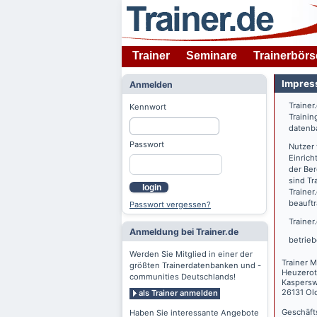
Trainer
Seminare
Trainerbörs
Impres
Anmelden
Trainer
Kennwort
Trainin
datenba
Passwort
Nutzer
Einrich
der Ber
sind Tr
login
Trainer
beauftr
Passwort vergessen?
Trainer
Anmeldung bei Trainer.de
betrieb
Werden Sie Mitglied in einer der
Trainer M
größten Trainerdatenbanken und -
Heuzerot
communities Deutschlands!
Kaspers
26131 Ol
als Trainer anmelden
Geschäft
Haben Sie interessante Angebote