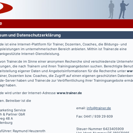
e
sum und Datenschutzerklärung
.de
ist eine Internet-Plattform für Trainer, Dozenten, Coaches, die Bildungs- und
gsleistungen im unternehmerischen Bereich anbieten. Mithin ist
Trainer.de
eine
nkgestützte Internet-Dienstleistung.
 von
Trainer.de
im Sinne einer anonymen Recherche sind verschiedenste Unterne
tungen, die nach Trainern und ihren Trainingsangeboten suchen. Berechtigte Benut
eitstellung eigener Daten und Angebotsinformationen für die Recherche unter
www
ainer, Dozenten bzw. Coaches, die Zugriff auf einen eigenen geschützten Datenbe
.de
-Server haben und
Trainer.de
zur Veröffentlichung ihrer Trainingsangebote ermä
agt haben.
.de
wird unter der Internet-Adresse
www.trainer.de
en. Betreiber ist die
email:
info@trainer.de
arketing Service
h & Partner GbR
Fax: 0441 / 939 29 609
weg 48 A
denburg
Steuer-Nummer 6423405909
sführer: Raymund Heuzeroth