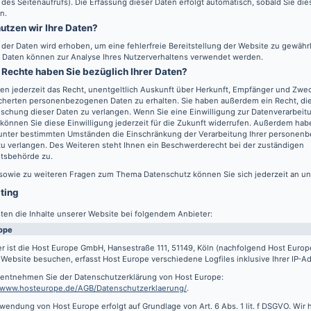
 des Seitenaufrufs). Die Erfassung dieser Daten erfolgt automatisch, sobald Sie di
n.
utzen wir Ihre Daten?
l der Daten wird erhoben, um eine fehlerfreie Bereitstellung der Website zu gewähr
 Daten können zur Analyse Ihres Nutzerverhaltens verwendet werden.
Rechte haben Sie bezüglich Ihrer Daten?
en jederzeit das Recht, unentgeltlich Auskunft über Herkunft, Empfänger und Zwec
cherten personenbezogenen Daten zu erhalten. Sie haben außerdem ein Recht, die
schung dieser Daten zu verlangen. Wenn Sie eine Einwilligung zur Datenverarbeitu
können Sie diese Einwilligung jederzeit für die Zukunft widerrufen. Außerdem hab
 unter bestimmten Umständen die Einschränkung der Verarbeitung Ihrer persone
u verlangen. Des Weiteren steht Ihnen ein Beschwerderecht bei der zuständigen
htsbehörde zu.
 sowie zu weiteren Fragen zum Thema Datenschutz können Sie sich jederzeit an u
sting
ten die Inhalte unserer Website bei folgendem Anbieter:
ope
r ist die Host Europe GmbH, Hansestraße 111, 51149, Köln (nachfolgend Host Euro
Website besuchen, erfasst Host Europe verschiedene Logfiles inklusive Ihrer IP-A
s entnehmen Sie der Datenschutzerklärung von Host Europe:
//www.hosteurope.de/AGB/Datenschutzerklaerung/
.
wendung von Host Europe erfolgt auf Grundlage von Art. 6 Abs. 1 lit. f DSGVO. Wir 