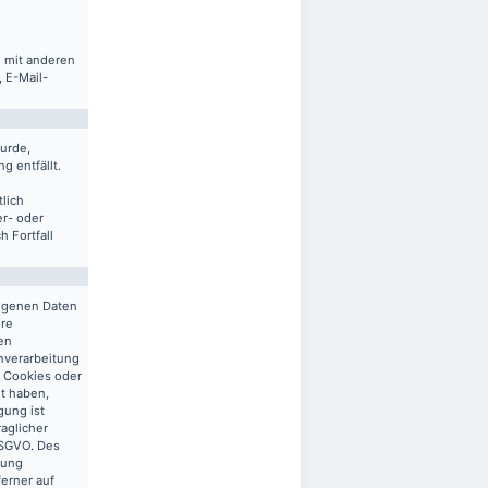
m mit anderen
 E-Mail-
urde,
g entfällt.
lich
er- oder
 Fortfall
zogenen Daten
ere
en
enverarbeitung
n Cookies oder
gt haben,
gung ist
raglicher
 DSGVO. Des
tung
ferner auf