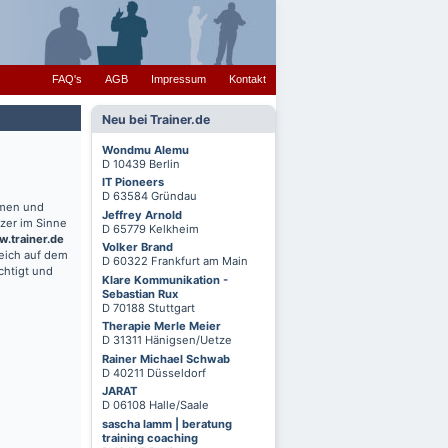
FAQ's
AGB
Impressum
Kontakt
Neu bei Trainer.de
Wondmu Alemu
D 10439 Berlin
IT Pioneers
D 63584 Gründau
hmen und
Jeffrey Arnold
zer im Sinne
D 65779 Kelkheim
.trainer.de
Volker Brand
reich auf dem
D 60322 Frankfurt am Main
chtigt und
Klare Kommunikation -
Sebastian Rux
D 70188 Stuttgart
Therapie Merle Meier
D 31311 Hänigsen/Uetze
Rainer Michael Schwab
D 40211 Düsseldorf
JARAT
D 06108 Halle/Saale
sascha lamm | beratung
training coaching