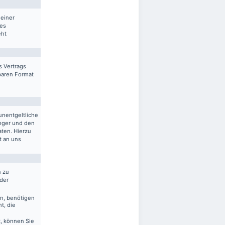
 einer
res
eht
s Vertrags
sbaren Format
unentgeltliche
nger und den
aten. Hierzu
t an uns
n zu
 der
en, benötigen
t, die
, können Sie