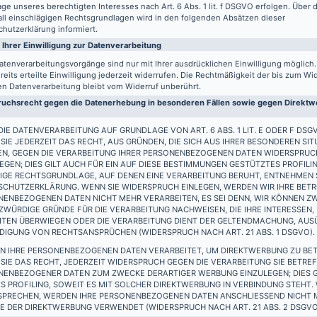
ge unseres berechtigten Interesses nach Art. 6 Abs. 1 lit. f DSGVO erfolgen. Über d
all einschlägigen Rechtsgrundlagen wird in den folgenden Absätzen dieser
hutzerklärung informiert.
 Ihrer Einwilligung zur Datenverarbeitung
atenverarbeitungsvorgänge sind nur mit Ihrer ausdrücklichen Einwilligung möglich
reits erteilte Einwilligung jederzeit widerrufen. Die Rechtmäßigkeit der bis zum Wi
en Datenverarbeitung bleibt vom Widerruf unberührt.
uchsrecht gegen die Datenerhebung in besonderen Fällen sowie gegen Direktwe
IE DATENVERARBEITUNG AUF GRUNDLAGE VON ART. 6 ABS. 1 LIT. E ODER F DSG
SIE JEDERZEIT DAS RECHT, AUS GRÜNDEN, DIE SICH AUS IHRER BESONDEREN SIT
EN, GEGEN DIE VERARBEITUNG IHRER PERSONENBEZOGENEN DATEN WIDERSPRUC
EGEN; DIES GILT AUCH FÜR EIN AUF DIESE BESTIMMUNGEN GESTÜTZTES PROFILIN
IGE RECHTSGRUNDLAGE, AUF DENEN EINE VERARBEITUNG BERUHT, ENTNEHMEN S
SCHUTZERKLÄRUNG. WENN SIE WIDERSPRUCH EINLEGEN, WERDEN WIR IHRE BET
ENBEZOGENEN DATEN NICHT MEHR VERARBEITEN, ES SEI DENN, WIR KÖNNEN Z
WÜRDIGE GRÜNDE FÜR DIE VERARBEITUNG NACHWEISEN, DIE IHRE INTERESSEN,
EITEN ÜBERWIEGEN ODER DIE VERARBEITUNG DIENT DER GELTENDMACHUNG, AU
DIGUNG VON RECHTSANSPRÜCHEN (WIDERSPRUCH NACH ART. 21 ABS. 1 DSGVO).
N IHRE PERSONENBEZOGENEN DATEN VERARBEITET, UM DIREKTWERBUNG ZU BET
SIE DAS RECHT, JEDERZEIT WIDERSPRUCH GEGEN DIE VERARBEITUNG SIE BETRE
NENBEZOGENER DATEN ZUM ZWECKE DERARTIGER WERBUNG EINZULEGEN; DIES G
S PROFILING, SOWEIT ES MIT SOLCHER DIREKTWERBUNG IN VERBINDUNG STEHT.
SPRECHEN, WERDEN IHRE PERSONENBEZOGENEN DATEN ANSCHLIESSEND NICHT
 DER DIREKTWERBUNG VERWENDET (WIDERSPRUCH NACH ART. 21 ABS. 2 DSGVO