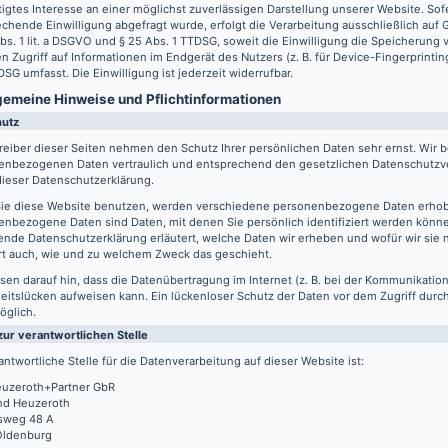
igtes Interesse an einer möglichst zuverlässigen Darstellung unserer Website. Sof
chende Einwilligung abgefragt wurde, erfolgt die Verarbeitung ausschließlich auf
Abs. 1 lit. a DSGVO und § 25 Abs. 1 TTDSG, soweit die Einwilligung die Speicherung
n Zugriff auf Informationen im Endgerät des Nutzers (z. B. für Device-Fingerprintin
SG umfasst. Die Einwilligung ist jederzeit widerrufbar.
lgemeine Hinweise und Pflicht­informationen
hutz
reiber dieser Seiten nehmen den Schutz Ihrer persönlichen Daten sehr ernst. Wir 
enbezogenen Daten vertraulich und entsprechend den gesetzlichen Datenschutzvo
ieser Datenschutzerklärung.
ie diese Website benutzen, werden verschiedene personenbezogene Daten erho
nbezogene Daten sind Daten, mit denen Sie persönlich identifiziert werden könne
ende Datenschutzerklärung erläutert, welche Daten wir erheben und wofür wir sie 
rt auch, wie und zu welchem Zweck das geschieht.
sen darauf hin, dass die Datenübertragung im Internet (z. B. bei der Kommunikation
eitslücken aufweisen kann. Ein lückenloser Schutz der Daten vor dem Zugriff durch 
öglich.
zur verantwortlichen Stelle
antwortliche Stelle für die Datenverarbeitung auf dieser Website ist:
uzeroth+Partner GbR
d Heuzeroth
sweg 48 A
Oldenburg