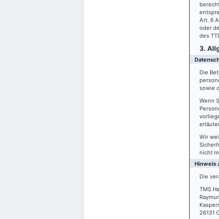
berecht
entspre
Art. 6 
oder de
des TTD
3. Al
Datensc
Die Bet
person
sowie d
Wenn S
Persone
vorlieg
erläute
Wir wei
Sicherh
nicht m
Hinweis 
Die ver
TMS He
Raymun
Kasper
26131 