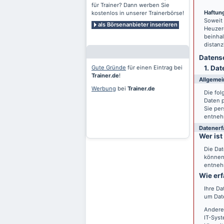
für Trainer? Dann werben Sie
Haftung
kostenlos in unserer Trainerbörse!
Soweit
als Börsenanbieter inserieren
Heuzero
beinhal
distanz
Datensc
Gute Gründe
für einen Eintrag bei
1. Dat
Trainer.de
!
Allgemei
Werbung
bei
Trainer.de
Die fo
Daten 
Sie per
entneh
Datenerf
Wer ist
Die Dat
können 
entneh
Wie erf
Ihre Da
um Date
Andere
IT-Syst