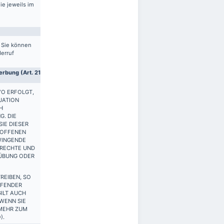
ie jeweils im
. Sie können
derruf
rbung (Art. 21
VO ERFOLGT,
UATION
H
G. DIE
IE DIESER
ROFFENEN
WINGENDE
 RECHTE UND
SÜBUNG ODER
REIBEN, SO
FFENDER
ILT AUCH
 WENN SIE
 MEHR ZUM
).