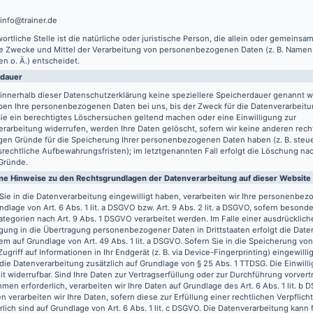
 info@trainer.de
ortliche Stelle ist die natürliche oder juristische Person, die allein oder gemeinsa
ie Zwecke und Mittel der Verarbeitung von personenbezogenen Daten (z. B. Namen,
n o. Ä.) entscheidet.
rdauer
innerhalb dieser Datenschutzerklärung keine speziellere Speicherdauer genannt w
ben Ihre personenbezogenen Daten bei uns, bis der Zweck für die Datenverarbeitun
ie ein berechtigtes Löschersuchen geltend machen oder eine Einwilligung zur
rarbeitung widerrufen, werden Ihre Daten gelöscht, sofern wir keine anderen recht
gen Gründe für die Speicherung Ihrer personenbezogenen Daten haben (z. B. steu
rechtliche Aufbewahrungsfristen); im letztgenannten Fall erfolgt die Löschung nach
Gründe.
ne Hinweise zu den Rechtsgrundlagen der Datenverarbeitung auf dieser Website
Sie in die Datenverarbeitung eingewilligt haben, verarbeiten wir Ihre personenbe
ndlage von Art. 6 Abs. 1 lit. a DSGVO bzw. Art. 9 Abs. 2 lit. a DSGVO, sofern besond
tegorien nach Art. 9 Abs. 1 DSGVO verarbeitet werden. Im Falle einer ausdrücklich
igung in die Übertragung personenbezogener Daten in Drittstaaten erfolgt die Dat
m auf Grundlage von Art. 49 Abs. 1 lit. a DSGVO. Sofern Sie in die Speicherung vo
Zugriff auf Informationen in Ihr Endgerät (z. B. via Device-Fingerprinting) eingewilli
 die Datenverarbeitung zusätzlich auf Grundlage von § 25 Abs. 1 TTDSG. Die Einwilli
it widerrufbar. Sind Ihre Daten zur Vertragserfüllung oder zur Durchführung vorvert
en erforderlich, verarbeiten wir Ihre Daten auf Grundlage des Art. 6 Abs. 1 lit. b
n verarbeiten wir Ihre Daten, sofern diese zur Erfüllung einer rechtlichen Verpflich
rlich sind auf Grundlage von Art. 6 Abs. 1 lit. c DSGVO. Die Datenverarbeitung kann 