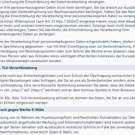
er Löschung die Einschränkung der Datenverarbeitung verlangen.
ir Ihre personenbezogenen Daten nicht mehr benötigen, Sie sie jedoch zur Ausüb
digung oder Geltendmachung von Rechtsansprüchen benötigen, haben Sie das Recht
ng die Einschränkung der Verarbeitung Ihrer personenbezogenen Daten zu verlan
ie einen Widerspruch nach Art. 21 Abs. 1 DSGVO eingelegt haben, muss eine Abw
en Ihren und unseren Interessen vorgenommen werden. Solange noch nicht festst
sen überwiegen, haben Sie das Recht, die Einschränkung der Verarbeitung Ihrer
enbezogenen Daten zu verlangen.
ie die Verarbeitung Ihrer personenbezogenen Daten eingeschränkt haben, dürfen 
er Speicherung abgesehen – nur mit Ihrer Einwilligung oder zur Geltendmachung,
erteidigung von Rechtsansprüchen oder zum Schutz der Rechte einer anderen natü
schen Person oder aus Gründen eines wichtigen öffentlichen Interesses der Europä
nes Mitgliedstaats verarbeitet werden.
. TLS-Verschlüsselung
eite nutzt aus Sicherheitsgründen und zum Schutz der Übertragung vertraulicher In
spiel Bestellungen oder Anfragen, die Sie an uns als Seitenbetreiber senden, eine
schlüsselung. Eine verschlüsselte Verbindung erkennen Sie daran, dass die Adres
s von „http://“ auf „https://“ wechselt und an dem Schloss-Symbol in Ihrer Browserz
e SSL- bzw. TLS-Verschlüsselung aktiviert ist, können die Daten, die Sie an uns üb
on Dritten mitgelesen werden.
ruch gegen Werbe-E-Mails
tzung von im Rahmen der Impressumspflicht veröffentlichten Kontaktdaten zur Üb
usdrücklich angeforderter Werbung und Informationsmaterialien wird hiermit wider
er der Seiten behalten sich ausdrücklich rechtliche Schritte im Falle der unverlan
rbeinformationen, etwa durch Spam-E-Mails, vor.