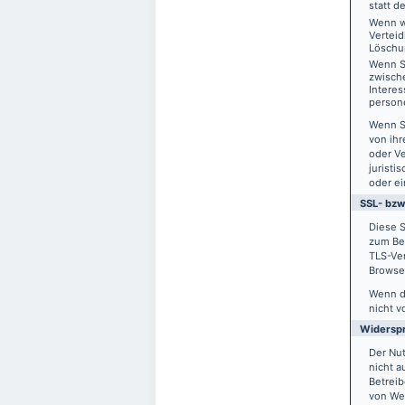
statt d
Wenn w
Vertei
Löschu
Wenn S
zwisch
Interes
person
Wenn S
von ihr
oder V
juristi
oder ei
SSL- bzw
Diese S
zum Bei
TLS-Ver
Browser
Wenn di
nicht v
Widersp
Der Nu
nicht a
Betreib
von We