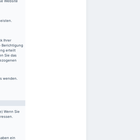
ese Website
leisten.
k Ihrer
 Berichtigung
ng erteilt
en Sie das
nbezogenen
ns wenden.
pe) Wenn Sie
dressen.
haben ein