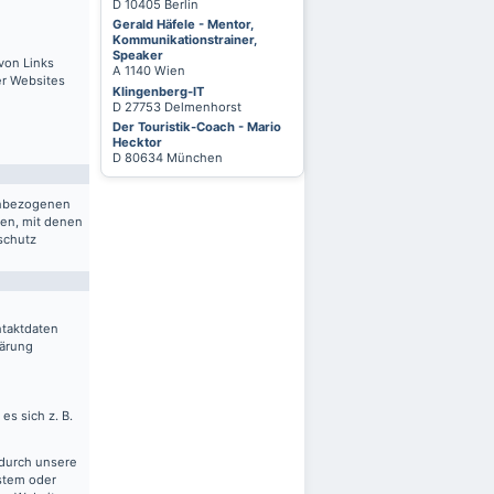
D 10405 Berlin
Gerald Häfele - Mentor,
Kommunikationstrainer,
Speaker
von Links
A 1140 Wien
er Websites
Klingenberg-IT
D 27753 Delmenhorst
Der Touristik-Coach - Mario
Hecktor
D 80634 München
nenbezogenen
ten, mit denen
schutz
ntaktdaten
lärung
es sich z. B.
 durch unsere
ystem oder