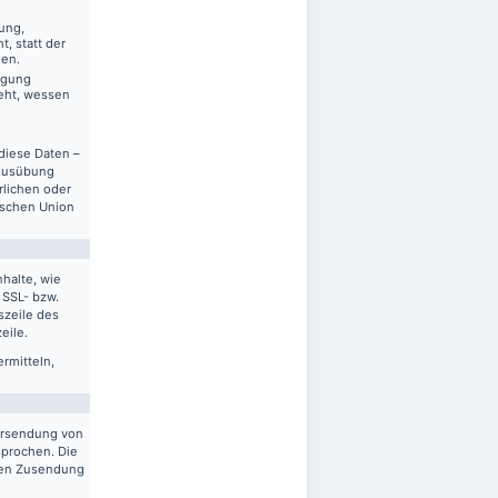
ung,
, statt der
gen.
ägung
eht, wessen
diese Daten –
 Ausübung
rlichen oder
ischen Union
halte, wie
 SSL- bzw.
szeile des
eile.
ermitteln,
ersendung von
sprochen. Die
gten Zusendung