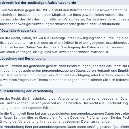
de­recht bei der zuständigen Aufsichts­behörde
le von Verstößen gegen die DSGVO steht den Betroffenen ein Beschwerderecht bei
tsbehörde, insbesondere in dem Mitgliedstaat ihres gewöhnlichen Aufenthalts, ih
splatzes oder des Orts des mutmaßlichen Verstoßes zu. Das Beschwerderecht best
adet anderweitiger verwaltungsrechtlicher oder gerichtlicher Rechtsbehelfe.
 Daten­übertrag­barkeit
en das Recht, Daten, die wir auf Grundlage Ihrer Einwilligung oder in Erfüllung eine
isiert verarbeiten, an sich oder an einen Dritten in einem gängigen, maschinenle
igen zu lassen. Sofern Sie die direkte Übertragung der Daten an einen anderen
ortlichen verlangen, erfolgt dies nur, soweit es technisch machbar ist.
, Löschung und Berichtigung
ben im Rahmen der geltenden gesetzlichen Bestimmungen jederzeit das Recht auf 
ft über Ihre gespeicherten personenbezogenen Daten, deren Herkunft und Empfä
er Datenverarbeitung und ggf. ein Recht auf Berichtigung oder Löschung dieser D
zu weiteren Fragen zum Thema personenbezogene Daten können Sie sich jederzei
n.
f Einschränkung der Verarbeitung
ben das Recht, die Einschränkung der Verarbeitung Ihrer personenbezogenen Date
en. Hierzu können Sie sich jederzeit an uns wenden. Das Recht auf Einschränkung
itung besteht in folgenden Fällen:
e die Richtigkeit Ihrer bei uns gespeicherten personenbezogenen Daten bestreit
der Regel Zeit, um dies zu überprüfen. Für die Dauer der Prüfung haben Sie das Rech
ränkung der Verarbeitung Ihrer personenbezogenen Daten zu verlangen.
ie Verarbeitung Ihrer personenbezogenen Daten unrechtmäßig geschah/geschieht