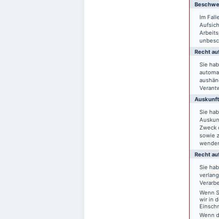
Beschwer
Im Fal
Aufsich
Arbeit
unbesch
Recht auf
Sie hab
automat
aushänd
Verantw
Auskunft
Sie ha
Auskun
Zweck d
sowie 
wende
Recht au
Sie ha
verlang
Verarbe
Wenn Si
wir in 
Einsch
Wenn d