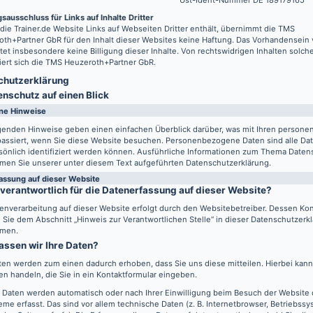
Ust-Ident-Nummer DE 189179165
sausschluss für Links auf Inhalte Dritter
 die
Trainer.de
Website Links auf Webseiten Dritter enthält, übernimmt die TMS
th+Partner GbR für den Inhalt dieser Websites keine Haftung. Das Vorhandensein 
tet insbesondere keine Billigung dieser Inhalte. Von rechtswidrigen Inhalten solch
iert sich die TMS Heuzeroth+Partner GbR.
hutz­erklärung
enschutz auf einen Blick
ne Hinweise
lgenden Hinweise geben einen einfachen Überblick darüber, was mit Ihren perso
passiert, wenn Sie diese Website besuchen. Personenbezogene Daten sind alle Da
sönlich identifiziert werden können. Ausführliche Informationen zum Thema Daten
men Sie unserer unter diesem Text aufgeführten Datenschutzerklärung.
assung auf dieser Website
 verantwortlich für die Datenerfassung auf dieser Website?
enverarbeitung auf dieser Website erfolgt durch den Websitebetreiber. Dessen Ko
Sie dem Abschnitt „Hinweis zur Verantwortlichen Stelle“ in dieser Datenschutzerk
men.
assen wir Ihre Daten?
ten werden zum einen dadurch erhoben, dass Sie uns diese mitteilen. Hierbei kann 
n handeln, die Sie in ein Kontaktformular eingeben.
 Daten werden automatisch oder nach Ihrer Einwilligung beim Besuch der Website
eme erfasst. Das sind vor allem technische Daten (z. B. Internetbrowser, Betriebss