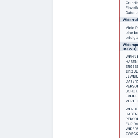
Grundla
Einzelf
Datensc
Widerruf
Viele D
eine be
erfolgt
Widerspr
DSGVO)
WENN D
HABEN 
ERGEB
EINZUL
JEWEIL
DATEN
PERSON
SCHUTZ
FREIH
VERTEI
WERDE
HABEN 
PERSO
FÜR DA
WIDER
ZWECKE