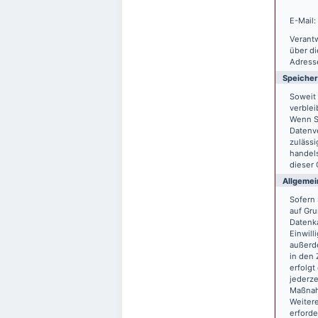
E-Mail:
Verantw
über d
Adresse
Speiche
Soweit 
verblei
Wenn S
Datenve
zulässi
handels
dieser 
Allgemei
Sofern 
auf Gru
Datenka
Einwill
außerde
in den 
erfolgt
jederze
Maßnahm
Weitere
erforde