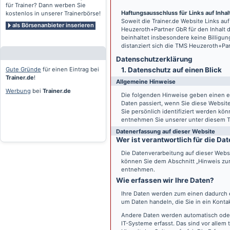
für Trainer? Dann werben Sie
Haftungsausschluss für Links auf Inhalt
kostenlos in unserer Trainerbörse!
Soweit die
Trainer.de
Website Links auf
als Börsenanbieter inserieren
Heuzeroth+Partner GbR für den Inhalt 
beinhaltet insbesondere keine Billigun
distanziert sich die TMS Heuzeroth+Pa
Datenschutz­erklärung
Gute Gründe
für einen Eintrag bei
1. Datenschutz auf einen Blick
Trainer.de
!
Allgemeine Hinweise
Werbung
bei
Trainer.de
Die folgenden Hinweise geben einen e
Daten passiert, wenn Sie diese Websi
Sie persönlich identifiziert werden k
entnehmen Sie unserer unter diesem T
Datenerfassung auf dieser Website
Wer ist verantwortlich für die D
Die Datenverarbeitung auf dieser Webs
können Sie dem Abschnitt „Hinweis zur 
entnehmen.
Wie erfassen wir Ihre Daten?
Ihre Daten werden zum einen dadurch er
um Daten handeln, die Sie in ein Konta
Andere Daten werden automatisch oder
IT-Systeme erfasst. Das sind vor allem