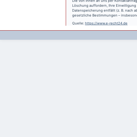
Die von Ihnen an uns per Kontaktanfrag
Löschung auffordern, Ihre Einwilligung
Datenspeicherung entfällt (z. B. nach
gesetzliche Bestimmungen – insbesond
Quelle:
https://www.e-recht24.de