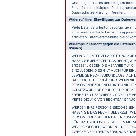
Grundlage unseres berechtigten Interess
Einzelfall einschlägigen Rechtsgrundl
Datenschutzerklärung informiert.
Widerruf Ihrer Einwilligung zur Datenve
Viele Datenverarbeitungsvorgänge sind 
eine bereits erteilte Einwilligung jede
erfolgten Datenverarbeitung bleibt vo
Widerspruchsrecht gegen die Datenerhe
DSGVO)
WENN DIE DATENVERARBEITUNG AUF GR
HABEN SIE JEDERZEIT DAS RECHT, AU
ERGEBEN, GEGEN DIE VERARBEITUNG
EINZULEGEN; DIES GILT AUCH FÜR EI
JEWEILIGE RECHTSGRUNDLAGE, AUF D
DATENSCHUTZERKLÄRUNG. WENN SIE 
PERSONENBEZOGENEN DATEN NICHT M
SCHUTZWÜRDIGE GRÜNDE FÜR DIE VER
FREIHEITEN ÜBERWIEGEN ODER DIE 
VERTEIDIGUNG VON RECHTSANSPRÜCHE
WERDEN IHRE PERSONENBEZOGENEN D
HABEN SIE DAS RECHT, JEDERZEIT W
PERSONENBEZOGENER DATEN ZUM ZWE
FÜR DAS PROFILING, SOWEIT ES MIT
WIDERSPRECHEN, WERDEN IHRE PER
ZWECKE DER DIREKTWERBUNG VERWEN