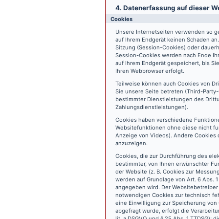
4. Datenerfassung auf dieser W
Cookies
Unsere Internetseiten verwenden so ge
auf Ihrem Endgerät keinen Schaden an
Sitzung (Session-Cookies) oder dauerh
Session-Cookies werden nach Ende Ihr
auf Ihrem Endgerät gespeichert, bis S
Ihren Webbrowser erfolgt.
Teilweise können auch Cookies von Dr
Sie unsere Seite betreten (Third-Part
bestimmter Dienstleistungen des Dritt
Zahlungsdienstleistungen).
Cookies haben verschiedene Funktione
Websitefunktionen ohne diese nicht fu
Anzeige von Videos). Andere Cookies 
anzuzeigen.
Cookies, die zur Durchführung des ele
bestimmter, von Ihnen erwünschter Fun
der Website (z. B. Cookies zur Messun
werden auf Grundlage von Art. 6 Abs. 1
angegeben wird. Der Websitebetreiber 
notwendigen Cookies zur technisch fehl
eine Einwilligung zur Speicherung vo
abgefragt wurde, erfolgt die Verarbeitu
lit. a DSGVO und § 25 Abs. 1 TTDSG); die