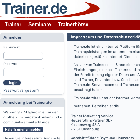
Trainer
Seminare
Trainerbörse
Impressum und Datenschutzerkl
Anmelden
Trainer.de
ist eine Internet-Plattform f
Kennwort
Trainingsleistungen im unternehmerisc
datenbankgestützte Internet-Dienstlei
Passwort
Nutzer von
Trainer.de
im Sinne einer a
Einrichtungen, die nach Trainern und 
der Bereitstellung eigener Daten und 
sind Trainer, Dozenten bzw. Coaches, 
login
Trainer.de
-Server haben und
Trainer.de
beauftragt haben.
Passwort vergessen?
Trainer.de
wird unter der Internet-Adr
Anmeldung bei Trainer.de
betrieben. Betreiber ist die
Werden Sie Mitglied in einer der
Trainer Marketing Service
größten Trainerdatenbanken und -
Heuzeroth & Partner GbR
communities Deutschlands!
Kaspersweg 48 A
26131 Oldenburg
als Trainer anmelden
Geschäftsführer: Raymund Heuzeroth
Haben Sie interessante Angebote