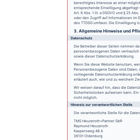
berechtigtes Interesse an einer möglic
entsprechende Einwilligung abgefragt w
Art. 6 Abs. 1 lit. a DSGVO und § 25 Ab
oder den Zugriff auf Informationen im E
des TTDSG umfasst. Die Einwilligung ist
3. Allgemeine Hinweise und Pfli
Datenschutz
Die Betreiber dieser Seiten nehmen den
personenbezogenen Daten vertraulich 
sowie dieser Datenschutzerklärung.
Wenn Sie diese Website benutzen, we
Personenbezogene Daten sind Daten, mi
vorliegende Datenschutzerklärung erläu
erläutert auch, wie und zu welchem Zw
Wir weisen darauf hin, dass die Datenü
Sicherheitslücken aufweisen kann. Ein 
nicht möglich.
Hinweis zur verantwortlichen Stelle
Die verantwortliche Stelle für die Date
TMS Heuzeroth+Partner GbR
Raymund Heuzeroth
Kaspersweg 48 A
26131 Oldenburg