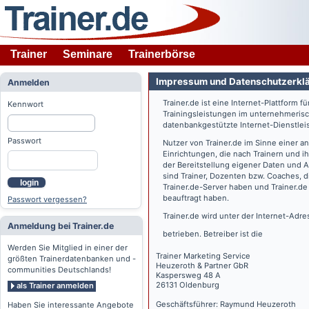
Trainer
Seminare
Trainerbörse
Impressum und Datenschutzerkl
Anmelden
Trainer.de
ist eine Internet-Plattform f
Kennwort
Trainingsleistungen im unternehmerisc
datenbankgestützte Internet-Dienstlei
Passwort
Nutzer von
Trainer.de
im Sinne einer a
Einrichtungen, die nach Trainern und 
der Bereitstellung eigener Daten und 
sind Trainer, Dozenten bzw. Coaches, 
login
Trainer.de
-Server haben und
Trainer.de
beauftragt haben.
Passwort vergessen?
Trainer.de
wird unter der Internet-Adr
Anmeldung bei Trainer.de
betrieben. Betreiber ist die
Werden Sie Mitglied in einer der
Trainer Marketing Service
größten Trainerdatenbanken und -
Heuzeroth & Partner GbR
communities Deutschlands!
Kaspersweg 48 A
26131 Oldenburg
als Trainer anmelden
Geschäftsführer: Raymund Heuzeroth
Haben Sie interessante Angebote