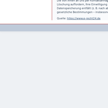
Die von Ihnen an uns per Kontaktanfrag
Löschung auffordern, Ihre Einwilligung
Datenspeicherung entfällt (z. B. nach
gesetzliche Bestimmungen – insbesond
Quelle:
https://www.e-recht24.de