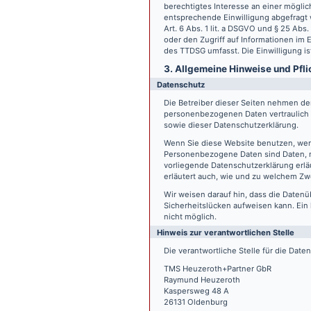
berechtigtes Interesse an einer möglic
entsprechende Einwilligung abgefragt w
Art. 6 Abs. 1 lit. a DSGVO und § 25 Ab
oder den Zugriff auf Informationen im E
des TTDSG umfasst. Die Einwilligung ist
3. Allgemeine Hinweise und Pfli
Datenschutz
Die Betreiber dieser Seiten nehmen den
personenbezogenen Daten vertraulich 
sowie dieser Datenschutzerklärung.
Wenn Sie diese Website benutzen, we
Personenbezogene Daten sind Daten, mi
vorliegende Datenschutzerklärung erläu
erläutert auch, wie und zu welchem Zw
Wir weisen darauf hin, dass die Datenü
Sicherheitslücken aufweisen kann. Ein 
nicht möglich.
Hinweis zur verantwortlichen Stelle
Die verantwortliche Stelle für die Date
TMS Heuzeroth+Partner GbR
Raymund Heuzeroth
Kaspersweg 48 A
26131 Oldenburg