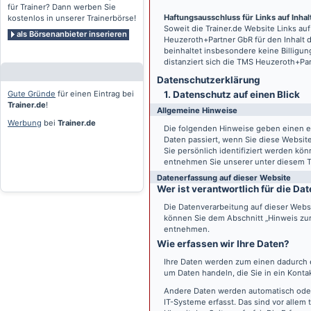
für Trainer? Dann werben Sie
Haftungsausschluss für Links auf Inhalt
kostenlos in unserer Trainerbörse!
Soweit die
Trainer.de
Website Links auf
als Börsenanbieter inserieren
Heuzeroth+Partner GbR für den Inhalt 
beinhaltet insbesondere keine Billigun
distanziert sich die TMS Heuzeroth+Pa
Datenschutz­erklärung
Gute Gründe
für einen Eintrag bei
1. Datenschutz auf einen Blick
Trainer.de
!
Allgemeine Hinweise
Werbung
bei
Trainer.de
Die folgenden Hinweise geben einen e
Daten passiert, wenn Sie diese Websi
Sie persönlich identifiziert werden k
entnehmen Sie unserer unter diesem T
Datenerfassung auf dieser Website
Wer ist verantwortlich für die D
Die Datenverarbeitung auf dieser Webs
können Sie dem Abschnitt „Hinweis zur 
entnehmen.
Wie erfassen wir Ihre Daten?
Ihre Daten werden zum einen dadurch er
um Daten handeln, die Sie in ein Konta
Andere Daten werden automatisch oder
IT-Systeme erfasst. Das sind vor allem