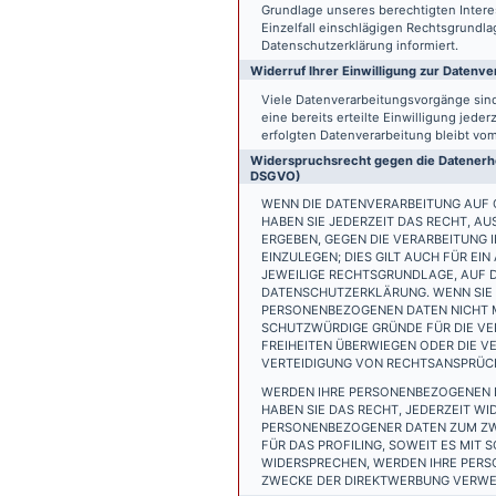
Grundlage unseres berechtigten Interess
Einzelfall einschlägigen Rechtsgrundl
Datenschutzerklärung informiert.
Widerruf Ihrer Einwilligung zur Datenve
Viele Datenverarbeitungsvorgänge sind 
eine bereits erteilte Einwilligung jede
erfolgten Datenverarbeitung bleibt vo
Widerspruchsrecht gegen die Datenerhe
DSGVO)
WENN DIE DATENVERARBEITUNG AUF GR
HABEN SIE JEDERZEIT DAS RECHT, AU
ERGEBEN, GEGEN DIE VERARBEITUNG
EINZULEGEN; DIES GILT AUCH FÜR EI
JEWEILIGE RECHTSGRUNDLAGE, AUF D
DATENSCHUTZERKLÄRUNG. WENN SIE 
PERSONENBEZOGENEN DATEN NICHT M
SCHUTZWÜRDIGE GRÜNDE FÜR DIE VER
FREIHEITEN ÜBERWIEGEN ODER DIE 
VERTEIDIGUNG VON RECHTSANSPRÜCHE
WERDEN IHRE PERSONENBEZOGENEN D
HABEN SIE DAS RECHT, JEDERZEIT W
PERSONENBEZOGENER DATEN ZUM ZWE
FÜR DAS PROFILING, SOWEIT ES MIT
WIDERSPRECHEN, WERDEN IHRE PER
ZWECKE DER DIREKTWERBUNG VERWEN