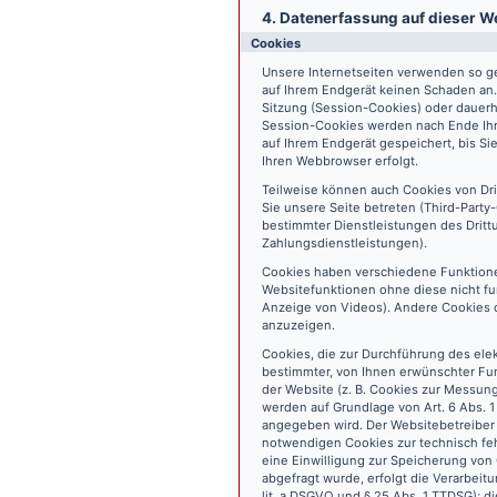
4. Datenerfassung auf dieser W
Cookies
Unsere Internetseiten verwenden so ge
auf Ihrem Endgerät keinen Schaden an
Sitzung (Session-Cookies) oder dauerh
Session-Cookies werden nach Ende Ihr
auf Ihrem Endgerät gespeichert, bis S
Ihren Webbrowser erfolgt.
Teilweise können auch Cookies von Dr
Sie unsere Seite betreten (Third-Part
bestimmter Dienstleistungen des Dritt
Zahlungsdienstleistungen).
Cookies haben verschiedene Funktione
Websitefunktionen ohne diese nicht fu
Anzeige von Videos). Andere Cookies 
anzuzeigen.
Cookies, die zur Durchführung des ele
bestimmter, von Ihnen erwünschter Fun
der Website (z. B. Cookies zur Messun
werden auf Grundlage von Art. 6 Abs. 1
angegeben wird. Der Websitebetreiber 
notwendigen Cookies zur technisch fehl
eine Einwilligung zur Speicherung vo
abgefragt wurde, erfolgt die Verarbeitu
lit. a DSGVO und § 25 Abs. 1 TTDSG); die