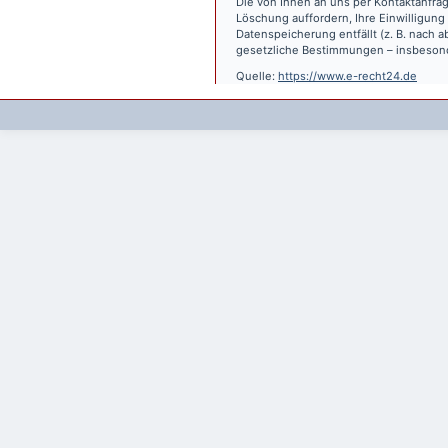
Die von Ihnen an uns per Kontaktanfrag
Löschung auffordern, Ihre Einwilligung
Datenspeicherung entfällt (z. B. nach
gesetzliche Bestimmungen – insbesond
Quelle:
https://www.e-recht24.de