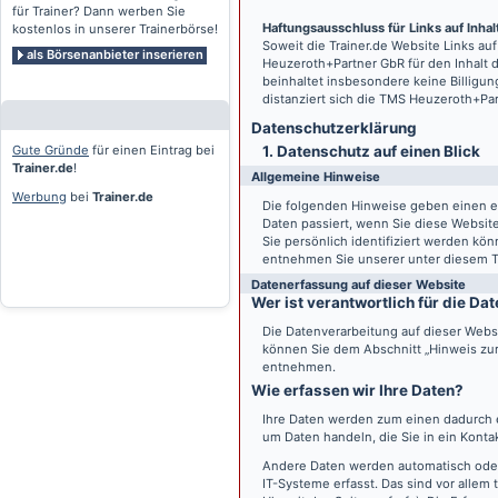
für Trainer? Dann werben Sie
Haftungsausschluss für Links auf Inhalt
kostenlos in unserer Trainerbörse!
Soweit die
Trainer.de
Website Links auf
als Börsenanbieter inserieren
Heuzeroth+Partner GbR für den Inhalt 
beinhaltet insbesondere keine Billigun
distanziert sich die TMS Heuzeroth+Pa
Datenschutz­erklärung
Gute Gründe
für einen Eintrag bei
1. Datenschutz auf einen Blick
Trainer.de
!
Allgemeine Hinweise
Werbung
bei
Trainer.de
Die folgenden Hinweise geben einen e
Daten passiert, wenn Sie diese Websi
Sie persönlich identifiziert werden k
entnehmen Sie unserer unter diesem T
Datenerfassung auf dieser Website
Wer ist verantwortlich für die D
Die Datenverarbeitung auf dieser Webs
können Sie dem Abschnitt „Hinweis zur 
entnehmen.
Wie erfassen wir Ihre Daten?
Ihre Daten werden zum einen dadurch er
um Daten handeln, die Sie in ein Konta
Andere Daten werden automatisch oder
IT-Systeme erfasst. Das sind vor allem