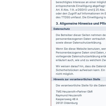
berechtigtes Interesse an einer möglic
entsprechende Einwilligung abgefragt w
Art. 6 Abs. 1 lit. a DSGVO und § 25 Ab
oder den Zugriff auf Informationen im E
des TTDSG umfasst. Die Einwilligung ist
3. Allgemeine Hinweise und Pfli
Datenschutz
Die Betreiber dieser Seiten nehmen den
personenbezogenen Daten vertraulich 
sowie dieser Datenschutzerklärung.
Wenn Sie diese Website benutzen, we
Personenbezogene Daten sind Daten, mi
vorliegende Datenschutzerklärung erläu
erläutert auch, wie und zu welchem Zw
Wir weisen darauf hin, dass die Datenü
Sicherheitslücken aufweisen kann. Ein 
nicht möglich.
Hinweis zur verantwortlichen Stelle
Die verantwortliche Stelle für die Date
TMS Heuzeroth+Partner GbR
Raymund Heuzeroth
Kaspersweg 48 A
26131 Oldenburg