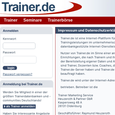
Trainer
Seminare
Trainerbörse
Impressum und Datenschutzerkl
Anmelden
Trainer.de
ist eine Internet-Plattform f
Kennwort
Trainingsleistungen im unternehmerisc
datenbankgestützte Internet-Dienstlei
Passwort
Nutzer von
Trainer.de
im Sinne einer a
Einrichtungen, die nach Trainern und 
der Bereitstellung eigener Daten und 
sind Trainer, Dozenten bzw. Coaches, 
login
Trainer.de
-Server haben und
Trainer.de
beauftragt haben.
Passwort vergessen?
Trainer.de
wird unter der Internet-Adr
Anmeldung bei Trainer.de
betrieben. Betreiber ist die
Werden Sie Mitglied in einer der
Trainer Marketing Service
größten Trainerdatenbanken und -
Heuzeroth & Partner GbR
communities Deutschlands!
Kaspersweg 48 A
26131 Oldenburg
als Trainer anmelden
Geschäftsführer: Raymund Heuzeroth
Haben Sie interessante Angebote