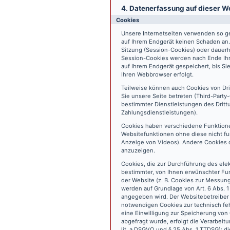
4. Datenerfassung auf dieser W
Cookies
Unsere Internetseiten verwenden so ge
auf Ihrem Endgerät keinen Schaden an
Sitzung (Session-Cookies) oder dauerh
Session-Cookies werden nach Ende Ihr
auf Ihrem Endgerät gespeichert, bis S
Ihren Webbrowser erfolgt.
Teilweise können auch Cookies von Dr
Sie unsere Seite betreten (Third-Part
bestimmter Dienstleistungen des Dritt
Zahlungsdienstleistungen).
Cookies haben verschiedene Funktione
Websitefunktionen ohne diese nicht fu
Anzeige von Videos). Andere Cookies 
anzuzeigen.
Cookies, die zur Durchführung des ele
bestimmter, von Ihnen erwünschter Fun
der Website (z. B. Cookies zur Messun
werden auf Grundlage von Art. 6 Abs. 1
angegeben wird. Der Websitebetreiber 
notwendigen Cookies zur technisch fehl
eine Einwilligung zur Speicherung vo
abgefragt wurde, erfolgt die Verarbeitu
lit. a DSGVO und § 25 Abs. 1 TTDSG); die