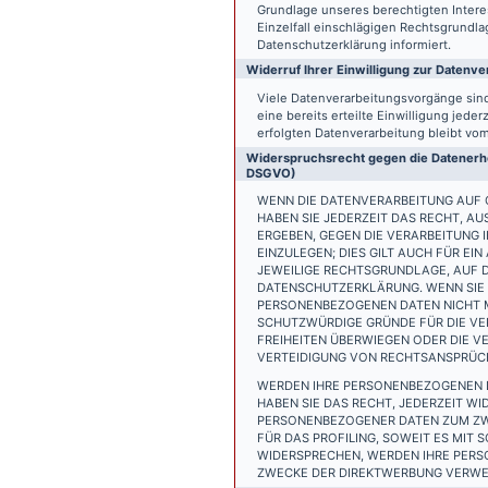
Grundlage unseres berechtigten Interess
Einzelfall einschlägigen Rechtsgrundl
Datenschutzerklärung informiert.
Widerruf Ihrer Einwilligung zur Datenve
Viele Datenverarbeitungsvorgänge sind 
eine bereits erteilte Einwilligung jede
erfolgten Datenverarbeitung bleibt vo
Widerspruchsrecht gegen die Datenerhe
DSGVO)
WENN DIE DATENVERARBEITUNG AUF GR
HABEN SIE JEDERZEIT DAS RECHT, AU
ERGEBEN, GEGEN DIE VERARBEITUNG
EINZULEGEN; DIES GILT AUCH FÜR EI
JEWEILIGE RECHTSGRUNDLAGE, AUF D
DATENSCHUTZERKLÄRUNG. WENN SIE 
PERSONENBEZOGENEN DATEN NICHT M
SCHUTZWÜRDIGE GRÜNDE FÜR DIE VER
FREIHEITEN ÜBERWIEGEN ODER DIE 
VERTEIDIGUNG VON RECHTSANSPRÜCHE
WERDEN IHRE PERSONENBEZOGENEN D
HABEN SIE DAS RECHT, JEDERZEIT W
PERSONENBEZOGENER DATEN ZUM ZWE
FÜR DAS PROFILING, SOWEIT ES MIT
WIDERSPRECHEN, WERDEN IHRE PER
ZWECKE DER DIREKTWERBUNG VERWEN