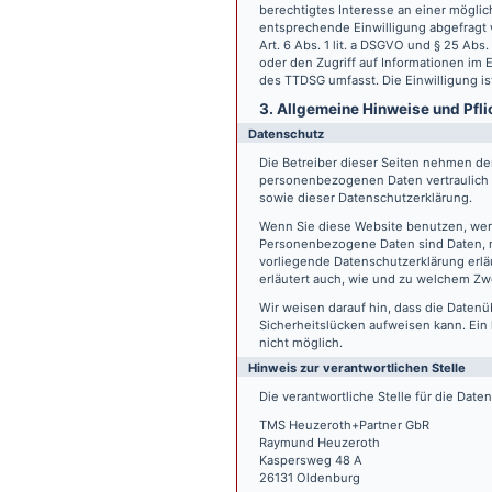
berechtigtes Interesse an einer möglic
entsprechende Einwilligung abgefragt w
Art. 6 Abs. 1 lit. a DSGVO und § 25 Ab
oder den Zugriff auf Informationen im E
des TTDSG umfasst. Die Einwilligung ist
3. Allgemeine Hinweise und Pfli
Datenschutz
Die Betreiber dieser Seiten nehmen den
personenbezogenen Daten vertraulich 
sowie dieser Datenschutzerklärung.
Wenn Sie diese Website benutzen, we
Personenbezogene Daten sind Daten, mi
vorliegende Datenschutzerklärung erläu
erläutert auch, wie und zu welchem Zw
Wir weisen darauf hin, dass die Datenü
Sicherheitslücken aufweisen kann. Ein 
nicht möglich.
Hinweis zur verantwortlichen Stelle
Die verantwortliche Stelle für die Date
TMS Heuzeroth+Partner GbR
Raymund Heuzeroth
Kaspersweg 48 A
26131 Oldenburg