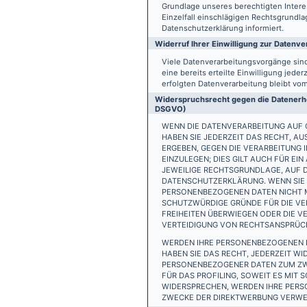
Grundlage unseres berechtigten Interess
Einzelfall einschlägigen Rechtsgrundl
Datenschutzerklärung informiert.
Widerruf Ihrer Einwilligung zur Datenve
Viele Datenverarbeitungsvorgänge sind 
eine bereits erteilte Einwilligung jede
erfolgten Datenverarbeitung bleibt vo
Widerspruchsrecht gegen die Datenerhe
DSGVO)
WENN DIE DATENVERARBEITUNG AUF GR
HABEN SIE JEDERZEIT DAS RECHT, AU
ERGEBEN, GEGEN DIE VERARBEITUNG
EINZULEGEN; DIES GILT AUCH FÜR EI
JEWEILIGE RECHTSGRUNDLAGE, AUF D
DATENSCHUTZERKLÄRUNG. WENN SIE 
PERSONENBEZOGENEN DATEN NICHT M
SCHUTZWÜRDIGE GRÜNDE FÜR DIE VER
FREIHEITEN ÜBERWIEGEN ODER DIE 
VERTEIDIGUNG VON RECHTSANSPRÜCHE
WERDEN IHRE PERSONENBEZOGENEN D
HABEN SIE DAS RECHT, JEDERZEIT W
PERSONENBEZOGENER DATEN ZUM ZWE
FÜR DAS PROFILING, SOWEIT ES MIT
WIDERSPRECHEN, WERDEN IHRE PER
ZWECKE DER DIREKTWERBUNG VERWEN