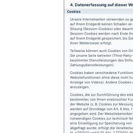
4. Datenerfassung auf dieser W
Cookies
Unsere Internetseiten verwenden so ge
auf Ihrem Endgerät keinen Schaden an
Sitzung (Session-Cookies) oder dauerh
Session-Cookies werden nach Ende Ihr
auf Ihrem Endgerät gespeichert, bis S
Ihren Webbrowser erfolgt.
Teilweise können auch Cookies von Dr
Sie unsere Seite betreten (Third-Part
bestimmter Dienstleistungen des Dritt
Zahlungsdienstleistungen).
Cookies haben verschiedene Funktione
Websitefunktionen ohne diese nicht fu
Anzeige von Videos). Andere Cookies 
anzuzeigen.
Cookies, die zur Durchführung des ele
bestimmter, von Ihnen erwünschter Fun
der Website (z. B. Cookies zur Messun
werden auf Grundlage von Art. 6 Abs. 1
angegeben wird. Der Websitebetreiber 
notwendigen Cookies zur technisch fehl
eine Einwilligung zur Speicherung vo
abgefragt wurde, erfolgt die Verarbeitu
lit. a DSGVO und § 25 Abs. 1 TTDSG); die