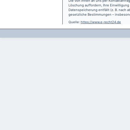
Die von Ihnen an uns per Kontaktanfrag
Löschung auffordern, Ihre Einwilligung
Datenspeicherung entfällt (z. B. nach
gesetzliche Bestimmungen – insbesond
Quelle:
https://www.e-recht24.de