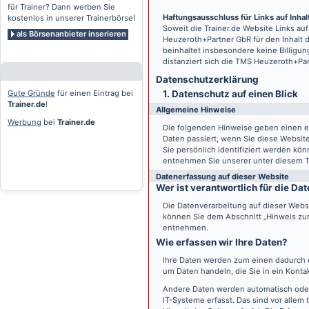
für Trainer? Dann werben Sie
Haftungsausschluss für Links auf Inhalt
kostenlos in unserer Trainerbörse!
Soweit die
Trainer.de
Website Links auf
als Börsenanbieter inserieren
Heuzeroth+Partner GbR für den Inhalt 
beinhaltet insbesondere keine Billigun
distanziert sich die TMS Heuzeroth+Pa
Datenschutz­erklärung
Gute Gründe
für einen Eintrag bei
1. Datenschutz auf einen Blick
Trainer.de
!
Allgemeine Hinweise
Werbung
bei
Trainer.de
Die folgenden Hinweise geben einen e
Daten passiert, wenn Sie diese Websi
Sie persönlich identifiziert werden k
entnehmen Sie unserer unter diesem T
Datenerfassung auf dieser Website
Wer ist verantwortlich für die D
Die Datenverarbeitung auf dieser Webs
können Sie dem Abschnitt „Hinweis zur 
entnehmen.
Wie erfassen wir Ihre Daten?
Ihre Daten werden zum einen dadurch er
um Daten handeln, die Sie in ein Konta
Andere Daten werden automatisch oder
IT-Systeme erfasst. Das sind vor allem