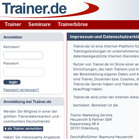
Trainer
Seminare
Trainerbörse
Impressum und Datenschutzerkl
Anmelden
Trainer.de
ist eine Internet-Plattform f
Kennwort
Trainingsleistungen im unternehmerisc
datenbankgestützte Internet-Dienstlei
Passwort
Nutzer von
Trainer.de
im Sinne einer a
Einrichtungen, die nach Trainern und 
der Bereitstellung eigener Daten und 
sind Trainer, Dozenten bzw. Coaches, 
login
Trainer.de
-Server haben und
Trainer.de
beauftragt haben.
Passwort vergessen?
Trainer.de
wird unter der Internet-Adr
Anmeldung bei Trainer.de
betrieben. Betreiber ist die
Werden Sie Mitglied in einer der
Trainer Marketing Service
größten Trainerdatenbanken und -
Heuzeroth & Partner GbR
communities Deutschlands!
Kaspersweg 48 A
26131 Oldenburg
als Trainer anmelden
Geschäftsführer: Raymund Heuzeroth
Haben Sie interessante Angebote