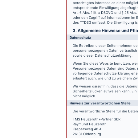
berechtigtes Interesse an einer möglic
entsprechende Einwilligung abgefragt w
Art. 6 Abs. 1 lit. a DSGVO und § 25 Ab
oder den Zugriff auf Informationen im E
des TTDSG umfasst. Die Einwilligung ist
3. Allgemeine Hinweise und Pfli
Datenschutz
Die Betreiber dieser Seiten nehmen den
personenbezogenen Daten vertraulich 
sowie dieser Datenschutzerklärung.
Wenn Sie diese Website benutzen, we
Personenbezogene Daten sind Daten, mi
vorliegende Datenschutzerklärung erläu
erläutert auch, wie und zu welchem Zw
Wir weisen darauf hin, dass die Datenü
Sicherheitslücken aufweisen kann. Ein 
nicht möglich.
Hinweis zur verantwortlichen Stelle
Die verantwortliche Stelle für die Date
TMS Heuzeroth+Partner GbR
Raymund Heuzeroth
Kaspersweg 48 A
26131 Oldenburg