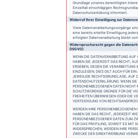
Grundlage unseres berechtigten Interess
Einzelfall einschlägigen Rechtsgrundl
Datenschutzerklärung informiert.
Widerruf Ihrer Einwilligung zur Datenve
Viele Datenverarbeitungsvorgänge sind 
eine bereits erteilte Einwilligung jede
erfolgten Datenverarbeitung bleibt vo
Widerspruchsrecht gegen die Datenerhe
DSGVO)
WENN DIE DATENVERARBEITUNG AUF GR
HABEN SIE JEDERZEIT DAS RECHT, AU
ERGEBEN, GEGEN DIE VERARBEITUNG
EINZULEGEN; DIES GILT AUCH FÜR EI
JEWEILIGE RECHTSGRUNDLAGE, AUF D
DATENSCHUTZERKLÄRUNG. WENN SIE 
PERSONENBEZOGENEN DATEN NICHT M
SCHUTZWÜRDIGE GRÜNDE FÜR DIE VER
FREIHEITEN ÜBERWIEGEN ODER DIE 
VERTEIDIGUNG VON RECHTSANSPRÜCHE
WERDEN IHRE PERSONENBEZOGENEN D
HABEN SIE DAS RECHT, JEDERZEIT W
PERSONENBEZOGENER DATEN ZUM ZWE
FÜR DAS PROFILING, SOWEIT ES MIT
WIDERSPRECHEN, WERDEN IHRE PER
ZWECKE DER DIREKTWERBUNG VERWEN