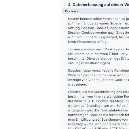
4. Datenerfassung auf dieser W
Cookies
Unsere Internetseiten verwenden so ge
auf Ihrem Endgerät keinen Schaden an
Sitzung (Session-Cookies) oder dauerh
Session-Cookies werden nach Ende Ihr
auf Ihrem Endgerät gespeichert, bis S
Ihren Webbrowser erfolgt.
Teilweise können auch Cookies von Dr
Sie unsere Seite betreten (Third-Part
bestimmter Dienstleistungen des Dritt
Zahlungsdienstleistungen).
Cookies haben verschiedene Funktione
Websitefunktionen ohne diese nicht fu
Anzeige von Videos). Andere Cookies 
anzuzeigen.
Cookies, die zur Durchführung des ele
bestimmter, von Ihnen erwünschter Fun
der Website (z. B. Cookies zur Messun
werden auf Grundlage von Art. 6 Abs. 1
angegeben wird. Der Websitebetreiber 
notwendigen Cookies zur technisch fehl
eine Einwilligung zur Speicherung vo
abgefragt wurde, erfolgt die Verarbeitu
lit. a DSGVO und § 25 Abs. 1 TTDSG); die