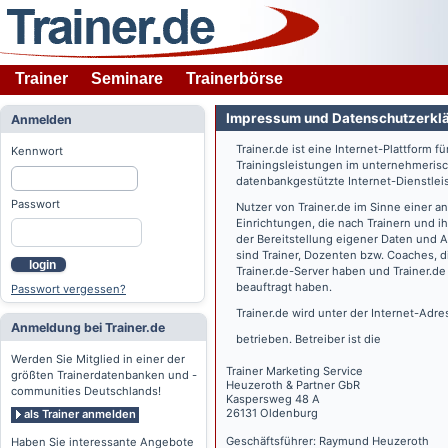
Trainer
Seminare
Trainerbörse
Impressum und Datenschutzerkl
Anmelden
Trainer.de
ist eine Internet-Plattform f
Kennwort
Trainingsleistungen im unternehmerisc
datenbankgestützte Internet-Dienstlei
Passwort
Nutzer von
Trainer.de
im Sinne einer a
Einrichtungen, die nach Trainern und 
der Bereitstellung eigener Daten und 
sind Trainer, Dozenten bzw. Coaches, 
login
Trainer.de
-Server haben und
Trainer.de
beauftragt haben.
Passwort vergessen?
Trainer.de
wird unter der Internet-Adr
Anmeldung bei Trainer.de
betrieben. Betreiber ist die
Werden Sie Mitglied in einer der
Trainer Marketing Service
größten Trainerdatenbanken und -
Heuzeroth & Partner GbR
communities Deutschlands!
Kaspersweg 48 A
26131 Oldenburg
als Trainer anmelden
Geschäftsführer: Raymund Heuzeroth
Haben Sie interessante Angebote