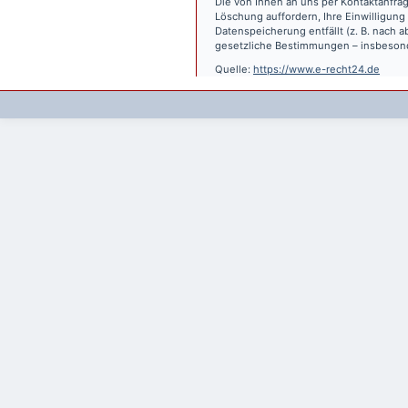
Die von Ihnen an uns per Kontaktanfrag
Löschung auffordern, Ihre Einwilligung
Datenspeicherung entfällt (z. B. nach
gesetzliche Bestimmungen – insbesond
Quelle:
https://www.e-recht24.de