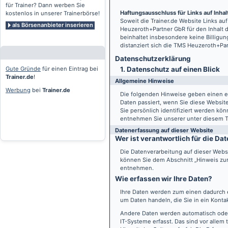
für Trainer? Dann werben Sie
Haftungsausschluss für Links auf Inhalt
kostenlos in unserer Trainerbörse!
Soweit die
Trainer.de
Website Links auf
als Börsenanbieter inserieren
Heuzeroth+Partner GbR für den Inhalt 
beinhaltet insbesondere keine Billigun
distanziert sich die TMS Heuzeroth+Pa
Datenschutz­erklärung
Gute Gründe
für einen Eintrag bei
1. Datenschutz auf einen Blick
Trainer.de
!
Allgemeine Hinweise
Werbung
bei
Trainer.de
Die folgenden Hinweise geben einen e
Daten passiert, wenn Sie diese Websi
Sie persönlich identifiziert werden k
entnehmen Sie unserer unter diesem T
Datenerfassung auf dieser Website
Wer ist verantwortlich für die D
Die Datenverarbeitung auf dieser Webs
können Sie dem Abschnitt „Hinweis zur 
entnehmen.
Wie erfassen wir Ihre Daten?
Ihre Daten werden zum einen dadurch er
um Daten handeln, die Sie in ein Konta
Andere Daten werden automatisch oder
IT-Systeme erfasst. Das sind vor allem