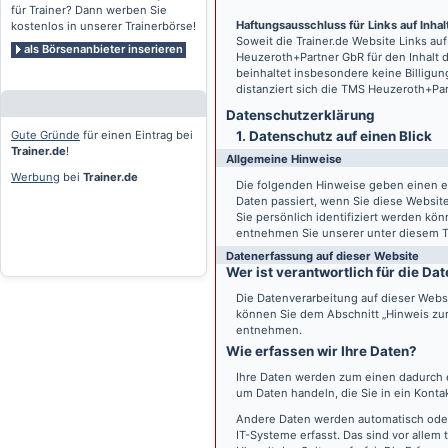
für Trainer? Dann werben Sie
Haftungsausschluss für Links auf Inhalt
kostenlos in unserer Trainerbörse!
Soweit die
Trainer.de
Website Links auf
als Börsenanbieter inserieren
Heuzeroth+Partner GbR für den Inhalt 
beinhaltet insbesondere keine Billigun
distanziert sich die TMS Heuzeroth+Pa
Datenschutz­erklärung
Gute Gründe
für einen Eintrag bei
1. Datenschutz auf einen Blick
Trainer.de
!
Allgemeine Hinweise
Werbung
bei
Trainer.de
Die folgenden Hinweise geben einen e
Daten passiert, wenn Sie diese Websi
Sie persönlich identifiziert werden k
entnehmen Sie unserer unter diesem T
Datenerfassung auf dieser Website
Wer ist verantwortlich für die D
Die Datenverarbeitung auf dieser Webs
können Sie dem Abschnitt „Hinweis zur 
entnehmen.
Wie erfassen wir Ihre Daten?
Ihre Daten werden zum einen dadurch er
um Daten handeln, die Sie in ein Konta
Andere Daten werden automatisch oder
IT-Systeme erfasst. Das sind vor allem