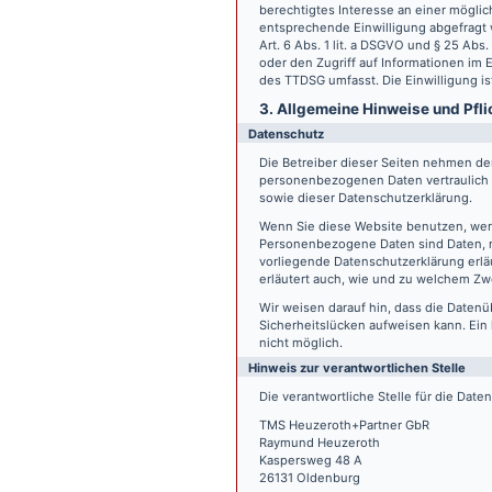
berechtigtes Interesse an einer möglic
entsprechende Einwilligung abgefragt w
Art. 6 Abs. 1 lit. a DSGVO und § 25 Ab
oder den Zugriff auf Informationen im E
des TTDSG umfasst. Die Einwilligung ist
3. Allgemeine Hinweise und Pfli
Datenschutz
Die Betreiber dieser Seiten nehmen den
personenbezogenen Daten vertraulich 
sowie dieser Datenschutzerklärung.
Wenn Sie diese Website benutzen, we
Personenbezogene Daten sind Daten, mi
vorliegende Datenschutzerklärung erläu
erläutert auch, wie und zu welchem Zw
Wir weisen darauf hin, dass die Datenü
Sicherheitslücken aufweisen kann. Ein 
nicht möglich.
Hinweis zur verantwortlichen Stelle
Die verantwortliche Stelle für die Date
TMS Heuzeroth+Partner GbR
Raymund Heuzeroth
Kaspersweg 48 A
26131 Oldenburg