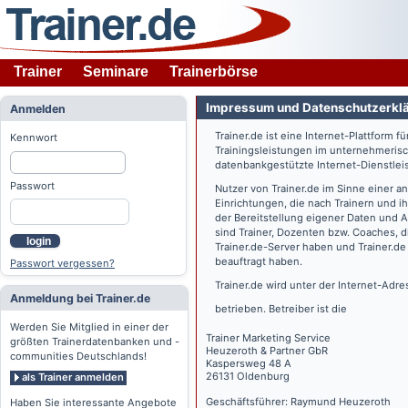
Trainer
Seminare
Trainerbörse
Impressum und Datenschutzerkl
Anmelden
Trainer.de
ist eine Internet-Plattform f
Kennwort
Trainingsleistungen im unternehmerisc
datenbankgestützte Internet-Dienstlei
Passwort
Nutzer von
Trainer.de
im Sinne einer a
Einrichtungen, die nach Trainern und 
der Bereitstellung eigener Daten und 
sind Trainer, Dozenten bzw. Coaches, 
login
Trainer.de
-Server haben und
Trainer.de
beauftragt haben.
Passwort vergessen?
Trainer.de
wird unter der Internet-Adr
Anmeldung bei Trainer.de
betrieben. Betreiber ist die
Werden Sie Mitglied in einer der
Trainer Marketing Service
größten Trainerdatenbanken und -
Heuzeroth & Partner GbR
communities Deutschlands!
Kaspersweg 48 A
26131 Oldenburg
als Trainer anmelden
Geschäftsführer: Raymund Heuzeroth
Haben Sie interessante Angebote