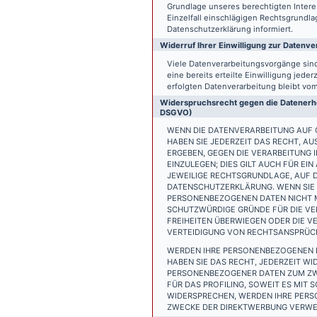
Grundlage unseres berechtigten Interess
Einzelfall einschlägigen Rechtsgrundl
Datenschutzerklärung informiert.
Widerruf Ihrer Einwilligung zur Datenve
Viele Datenverarbeitungsvorgänge sind 
eine bereits erteilte Einwilligung jede
erfolgten Datenverarbeitung bleibt vo
Widerspruchsrecht gegen die Datenerhe
DSGVO)
WENN DIE DATENVERARBEITUNG AUF GR
HABEN SIE JEDERZEIT DAS RECHT, AU
ERGEBEN, GEGEN DIE VERARBEITUNG
EINZULEGEN; DIES GILT AUCH FÜR EI
JEWEILIGE RECHTSGRUNDLAGE, AUF D
DATENSCHUTZERKLÄRUNG. WENN SIE 
PERSONENBEZOGENEN DATEN NICHT M
SCHUTZWÜRDIGE GRÜNDE FÜR DIE VER
FREIHEITEN ÜBERWIEGEN ODER DIE 
VERTEIDIGUNG VON RECHTSANSPRÜCHE
WERDEN IHRE PERSONENBEZOGENEN D
HABEN SIE DAS RECHT, JEDERZEIT W
PERSONENBEZOGENER DATEN ZUM ZWE
FÜR DAS PROFILING, SOWEIT ES MIT
WIDERSPRECHEN, WERDEN IHRE PER
ZWECKE DER DIREKTWERBUNG VERWEN