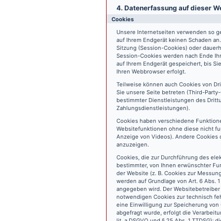
4. Datenerfassung auf dieser W
Cookies
Unsere Internetseiten verwenden so ge
auf Ihrem Endgerät keinen Schaden an
Sitzung (Session-Cookies) oder dauerh
Session-Cookies werden nach Ende Ihr
auf Ihrem Endgerät gespeichert, bis S
Ihren Webbrowser erfolgt.
Teilweise können auch Cookies von Dr
Sie unsere Seite betreten (Third-Part
bestimmter Dienstleistungen des Dritt
Zahlungsdienstleistungen).
Cookies haben verschiedene Funktione
Websitefunktionen ohne diese nicht fu
Anzeige von Videos). Andere Cookies 
anzuzeigen.
Cookies, die zur Durchführung des ele
bestimmter, von Ihnen erwünschter Fun
der Website (z. B. Cookies zur Messun
werden auf Grundlage von Art. 6 Abs. 1
angegeben wird. Der Websitebetreiber 
notwendigen Cookies zur technisch fehl
eine Einwilligung zur Speicherung vo
abgefragt wurde, erfolgt die Verarbeitu
lit. a DSGVO und § 25 Abs. 1 TTDSG); die