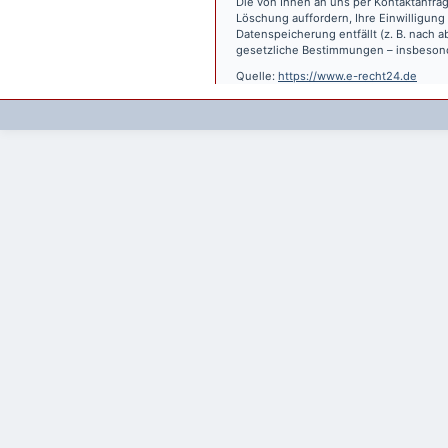
Die von Ihnen an uns per Kontaktanfrag
Löschung auffordern, Ihre Einwilligung
Datenspeicherung entfällt (z. B. nach
gesetzliche Bestimmungen – insbesond
Quelle:
https://www.e-recht24.de