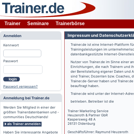
Trainer
Seminare
Trainerbörse
Impressum und Datenschutzerkl
Anmelden
Trainer.de
ist eine Internet-Plattform f
Kennwort
Trainingsleistungen im unternehmerisc
datenbankgestützte Internet-Dienstlei
Passwort
Nutzer von
Trainer.de
im Sinne einer a
Einrichtungen, die nach Trainern und 
der Bereitstellung eigener Daten und 
sind Trainer, Dozenten bzw. Coaches, 
login
Trainer.de
-Server haben und
Trainer.de
beauftragt haben.
Passwort vergessen?
Trainer.de
wird unter der Internet-Adr
Anmeldung bei Trainer.de
betrieben. Betreiber ist die
Werden Sie Mitglied in einer der
Trainer Marketing Service
größten Trainerdatenbanken und -
Heuzeroth & Partner GbR
communities Deutschlands!
Kaspersweg 48 A
26131 Oldenburg
als Trainer anmelden
Geschäftsführer: Raymund Heuzeroth
Haben Sie interessante Angebote