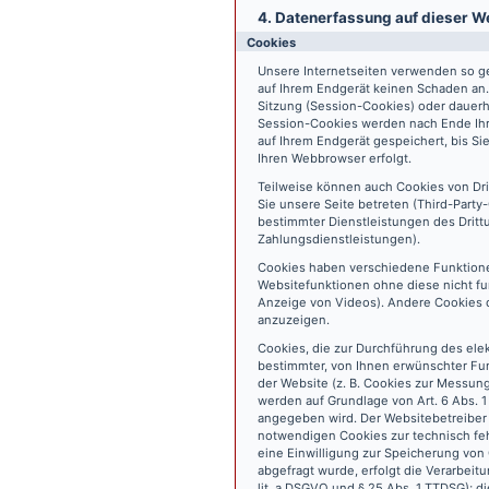
4. Datenerfassung auf dieser W
Cookies
Unsere Internetseiten verwenden so ge
auf Ihrem Endgerät keinen Schaden an
Sitzung (Session-Cookies) oder dauerh
Session-Cookies werden nach Ende Ihr
auf Ihrem Endgerät gespeichert, bis S
Ihren Webbrowser erfolgt.
Teilweise können auch Cookies von Dr
Sie unsere Seite betreten (Third-Part
bestimmter Dienstleistungen des Dritt
Zahlungsdienstleistungen).
Cookies haben verschiedene Funktione
Websitefunktionen ohne diese nicht fu
Anzeige von Videos). Andere Cookies 
anzuzeigen.
Cookies, die zur Durchführung des ele
bestimmter, von Ihnen erwünschter Fun
der Website (z. B. Cookies zur Messun
werden auf Grundlage von Art. 6 Abs. 1
angegeben wird. Der Websitebetreiber 
notwendigen Cookies zur technisch fehl
eine Einwilligung zur Speicherung vo
abgefragt wurde, erfolgt die Verarbeitu
lit. a DSGVO und § 25 Abs. 1 TTDSG); die