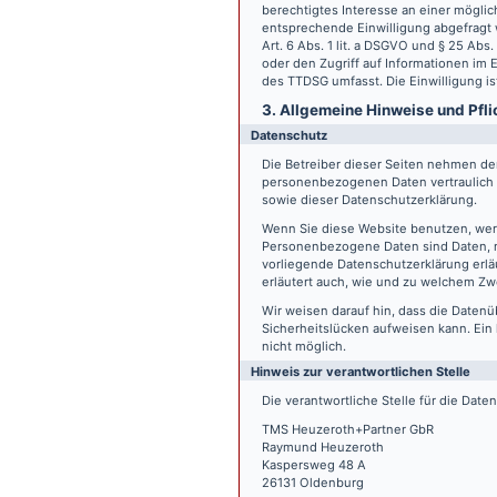
berechtigtes Interesse an einer möglic
entsprechende Einwilligung abgefragt w
Art. 6 Abs. 1 lit. a DSGVO und § 25 Ab
oder den Zugriff auf Informationen im E
des TTDSG umfasst. Die Einwilligung ist
3. Allgemeine Hinweise und Pfli
Datenschutz
Die Betreiber dieser Seiten nehmen den
personenbezogenen Daten vertraulich 
sowie dieser Datenschutzerklärung.
Wenn Sie diese Website benutzen, we
Personenbezogene Daten sind Daten, mi
vorliegende Datenschutzerklärung erläu
erläutert auch, wie und zu welchem Zw
Wir weisen darauf hin, dass die Datenü
Sicherheitslücken aufweisen kann. Ein 
nicht möglich.
Hinweis zur verantwortlichen Stelle
Die verantwortliche Stelle für die Date
TMS Heuzeroth+Partner GbR
Raymund Heuzeroth
Kaspersweg 48 A
26131 Oldenburg