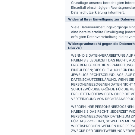
Grundlage unseres berechtigten Interess
Einzelfall einschlägigen Rechtsgrundl
Datenschutzerklärung informiert.
Widerruf Ihrer Einwilligung zur Datenve
Viele Datenverarbeitungsvorgänge sind 
eine bereits erteilte Einwilligung jede
erfolgten Datenverarbeitung bleibt vo
Widerspruchsrecht gegen die Datenerhe
DSGVO)
WENN DIE DATENVERARBEITUNG AUF GR
HABEN SIE JEDERZEIT DAS RECHT, AU
ERGEBEN, GEGEN DIE VERARBEITUNG
EINZULEGEN; DIES GILT AUCH FÜR EI
JEWEILIGE RECHTSGRUNDLAGE, AUF D
DATENSCHUTZERKLÄRUNG. WENN SIE 
PERSONENBEZOGENEN DATEN NICHT M
SCHUTZWÜRDIGE GRÜNDE FÜR DIE VER
FREIHEITEN ÜBERWIEGEN ODER DIE 
VERTEIDIGUNG VON RECHTSANSPRÜCHE
WERDEN IHRE PERSONENBEZOGENEN D
HABEN SIE DAS RECHT, JEDERZEIT W
PERSONENBEZOGENER DATEN ZUM ZWE
FÜR DAS PROFILING, SOWEIT ES MIT
WIDERSPRECHEN, WERDEN IHRE PER
ZWECKE DER DIREKTWERBUNG VERWEN