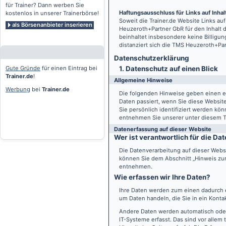
für Trainer? Dann werben Sie
Haftungsausschluss für Links auf Inhalt
kostenlos in unserer Trainerbörse!
Soweit die
Trainer.de
Website Links auf
als Börsenanbieter inserieren
Heuzeroth+Partner GbR für den Inhalt 
beinhaltet insbesondere keine Billigun
distanziert sich die TMS Heuzeroth+Pa
Datenschutz­erklärung
Gute Gründe
für einen Eintrag bei
1. Datenschutz auf einen Blick
Trainer.de
!
Allgemeine Hinweise
Werbung
bei
Trainer.de
Die folgenden Hinweise geben einen e
Daten passiert, wenn Sie diese Websi
Sie persönlich identifiziert werden k
entnehmen Sie unserer unter diesem T
Datenerfassung auf dieser Website
Wer ist verantwortlich für die D
Die Datenverarbeitung auf dieser Webs
können Sie dem Abschnitt „Hinweis zur 
entnehmen.
Wie erfassen wir Ihre Daten?
Ihre Daten werden zum einen dadurch er
um Daten handeln, die Sie in ein Konta
Andere Daten werden automatisch oder
IT-Systeme erfasst. Das sind vor allem