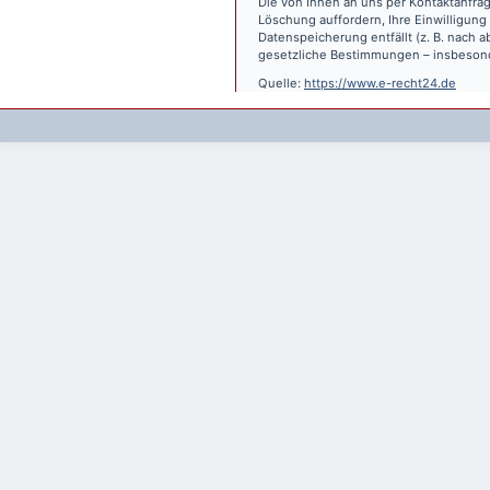
Die von Ihnen an uns per Kontaktanfrag
Löschung auffordern, Ihre Einwilligung
Datenspeicherung entfällt (z. B. nach
gesetzliche Bestimmungen – insbesond
Quelle:
https://www.e-recht24.de