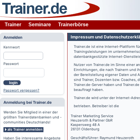
Trainer
Seminare
Trainerbörse
Impressum und Datenschutzerkl
Anmelden
Trainer.de
ist eine Internet-Plattform f
Kennwort
Trainingsleistungen im unternehmerisc
datenbankgestützte Internet-Dienstlei
Passwort
Nutzer von
Trainer.de
im Sinne einer a
Einrichtungen, die nach Trainern und 
der Bereitstellung eigener Daten und 
sind Trainer, Dozenten bzw. Coaches, 
login
Trainer.de
-Server haben und
Trainer.de
beauftragt haben.
Passwort vergessen?
Trainer.de
wird unter der Internet-Adr
Anmeldung bei Trainer.de
betrieben. Betreiber ist die
Werden Sie Mitglied in einer der
Trainer Marketing Service
größten Trainerdatenbanken und -
Heuzeroth & Partner GbR
communities Deutschlands!
Kaspersweg 48 A
26131 Oldenburg
als Trainer anmelden
Geschäftsführer: Raymund Heuzeroth
Haben Sie interessante Angebote