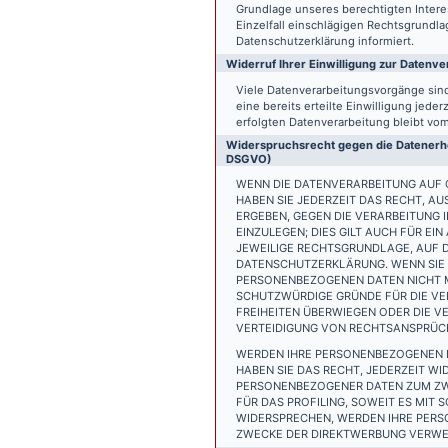
Grundlage unseres berechtigten Interess
Einzelfall einschlägigen Rechtsgrundl
Datenschutzerklärung informiert.
Widerruf Ihrer Einwilligung zur Datenve
Viele Datenverarbeitungsvorgänge sind 
eine bereits erteilte Einwilligung jede
erfolgten Datenverarbeitung bleibt vo
Widerspruchsrecht gegen die Datenerhe
DSGVO)
WENN DIE DATENVERARBEITUNG AUF GR
HABEN SIE JEDERZEIT DAS RECHT, AU
ERGEBEN, GEGEN DIE VERARBEITUNG
EINZULEGEN; DIES GILT AUCH FÜR EI
JEWEILIGE RECHTSGRUNDLAGE, AUF D
DATENSCHUTZERKLÄRUNG. WENN SIE 
PERSONENBEZOGENEN DATEN NICHT M
SCHUTZWÜRDIGE GRÜNDE FÜR DIE VER
FREIHEITEN ÜBERWIEGEN ODER DIE 
VERTEIDIGUNG VON RECHTSANSPRÜCHE
WERDEN IHRE PERSONENBEZOGENEN D
HABEN SIE DAS RECHT, JEDERZEIT W
PERSONENBEZOGENER DATEN ZUM ZWE
FÜR DAS PROFILING, SOWEIT ES MIT
WIDERSPRECHEN, WERDEN IHRE PER
ZWECKE DER DIREKTWERBUNG VERWEN