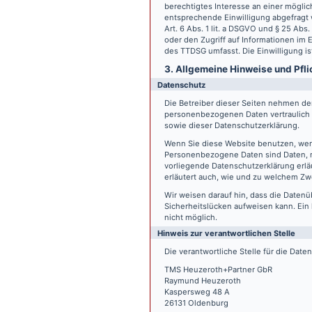
berechtigtes Interesse an einer möglic
entsprechende Einwilligung abgefragt w
Art. 6 Abs. 1 lit. a DSGVO und § 25 Ab
oder den Zugriff auf Informationen im E
des TTDSG umfasst. Die Einwilligung ist
3. Allgemeine Hinweise und Pfli
Datenschutz
Die Betreiber dieser Seiten nehmen den
personenbezogenen Daten vertraulich 
sowie dieser Datenschutzerklärung.
Wenn Sie diese Website benutzen, we
Personenbezogene Daten sind Daten, mi
vorliegende Datenschutzerklärung erläu
erläutert auch, wie und zu welchem Zw
Wir weisen darauf hin, dass die Datenü
Sicherheitslücken aufweisen kann. Ein 
nicht möglich.
Hinweis zur verantwortlichen Stelle
Die verantwortliche Stelle für die Date
TMS Heuzeroth+Partner GbR
Raymund Heuzeroth
Kaspersweg 48 A
26131 Oldenburg