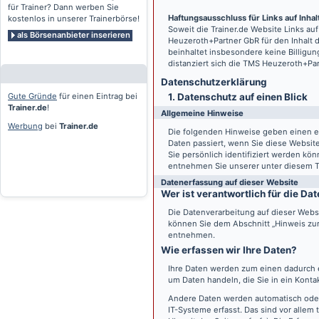
für Trainer? Dann werben Sie
Haftungsausschluss für Links auf Inhalt
kostenlos in unserer Trainerbörse!
Soweit die
Trainer.de
Website Links auf
als Börsenanbieter inserieren
Heuzeroth+Partner GbR für den Inhalt 
beinhaltet insbesondere keine Billigun
distanziert sich die TMS Heuzeroth+Pa
Datenschutz­erklärung
Gute Gründe
für einen Eintrag bei
1. Datenschutz auf einen Blick
Trainer.de
!
Allgemeine Hinweise
Werbung
bei
Trainer.de
Die folgenden Hinweise geben einen e
Daten passiert, wenn Sie diese Websi
Sie persönlich identifiziert werden k
entnehmen Sie unserer unter diesem T
Datenerfassung auf dieser Website
Wer ist verantwortlich für die D
Die Datenverarbeitung auf dieser Webs
können Sie dem Abschnitt „Hinweis zur 
entnehmen.
Wie erfassen wir Ihre Daten?
Ihre Daten werden zum einen dadurch er
um Daten handeln, die Sie in ein Konta
Andere Daten werden automatisch oder
IT-Systeme erfasst. Das sind vor allem