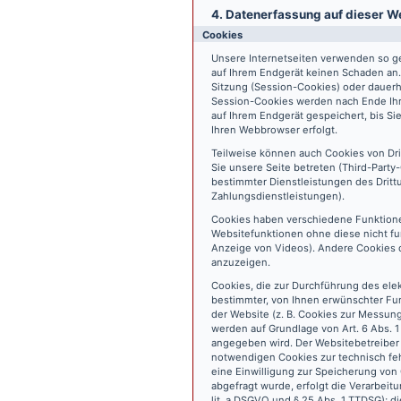
4. Datenerfassung auf dieser W
Cookies
Unsere Internetseiten verwenden so ge
auf Ihrem Endgerät keinen Schaden an
Sitzung (Session-Cookies) oder dauerh
Session-Cookies werden nach Ende Ihr
auf Ihrem Endgerät gespeichert, bis S
Ihren Webbrowser erfolgt.
Teilweise können auch Cookies von Dr
Sie unsere Seite betreten (Third-Part
bestimmter Dienstleistungen des Dritt
Zahlungsdienstleistungen).
Cookies haben verschiedene Funktione
Websitefunktionen ohne diese nicht fu
Anzeige von Videos). Andere Cookies 
anzuzeigen.
Cookies, die zur Durchführung des ele
bestimmter, von Ihnen erwünschter Fun
der Website (z. B. Cookies zur Messun
werden auf Grundlage von Art. 6 Abs. 1
angegeben wird. Der Websitebetreiber 
notwendigen Cookies zur technisch fehl
eine Einwilligung zur Speicherung vo
abgefragt wurde, erfolgt die Verarbeitu
lit. a DSGVO und § 25 Abs. 1 TTDSG); die