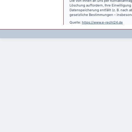
Die von Ihnen an uns per Kontaktanfrag
Löschung auffordern, Ihre Einwilligung
Datenspeicherung entfällt (z. B. nach
gesetzliche Bestimmungen – insbesond
Quelle:
https://www.e-recht24.de