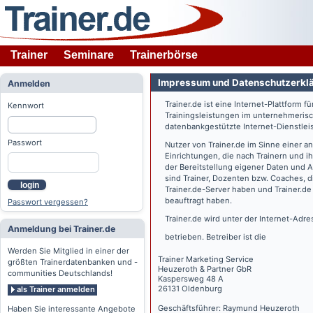
Trainer
Seminare
Trainerbörse
Impressum und Datenschutzerkl
Anmelden
Trainer.de
ist eine Internet-Plattform f
Kennwort
Trainingsleistungen im unternehmerisc
datenbankgestützte Internet-Dienstlei
Passwort
Nutzer von
Trainer.de
im Sinne einer a
Einrichtungen, die nach Trainern und 
der Bereitstellung eigener Daten und 
sind Trainer, Dozenten bzw. Coaches, 
login
Trainer.de
-Server haben und
Trainer.de
beauftragt haben.
Passwort vergessen?
Trainer.de
wird unter der Internet-Adr
Anmeldung bei Trainer.de
betrieben. Betreiber ist die
Werden Sie Mitglied in einer der
Trainer Marketing Service
größten Trainerdatenbanken und -
Heuzeroth & Partner GbR
communities Deutschlands!
Kaspersweg 48 A
26131 Oldenburg
als Trainer anmelden
Geschäftsführer: Raymund Heuzeroth
Haben Sie interessante Angebote