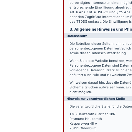
berechtigtes Interesse an einer möglic
entsprechende Einwilligung abgefragt w
Art. 6 Abs. 1 lit. a DSGVO und § 25 Ab
oder den Zugriff auf Informationen im E
des TTDSG umfasst. Die Einwilligung ist
3. Allgemeine Hinweise und Pfli
Datenschutz
Die Betreiber dieser Seiten nehmen den
personenbezogenen Daten vertraulich 
sowie dieser Datenschutzerklärung.
Wenn Sie diese Website benutzen, we
Personenbezogene Daten sind Daten, mi
vorliegende Datenschutzerklärung erläu
erläutert auch, wie und zu welchem Zw
Wir weisen darauf hin, dass die Datenü
Sicherheitslücken aufweisen kann. Ein 
nicht möglich.
Hinweis zur verantwortlichen Stelle
Die verantwortliche Stelle für die Date
TMS Heuzeroth+Partner GbR
Raymund Heuzeroth
Kaspersweg 48 A
26131 Oldenburg