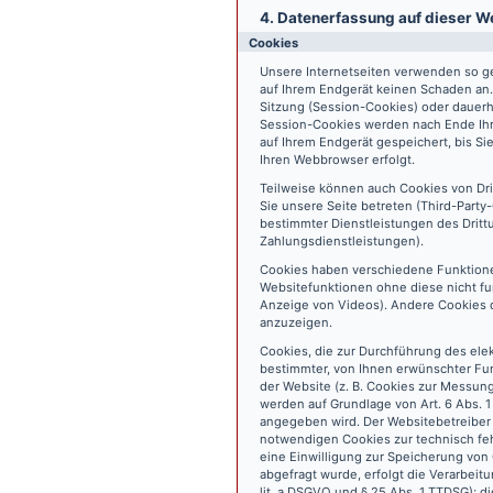
4. Datenerfassung auf dieser W
Cookies
Unsere Internetseiten verwenden so ge
auf Ihrem Endgerät keinen Schaden an
Sitzung (Session-Cookies) oder dauerh
Session-Cookies werden nach Ende Ihr
auf Ihrem Endgerät gespeichert, bis S
Ihren Webbrowser erfolgt.
Teilweise können auch Cookies von Dr
Sie unsere Seite betreten (Third-Part
bestimmter Dienstleistungen des Dritt
Zahlungsdienstleistungen).
Cookies haben verschiedene Funktione
Websitefunktionen ohne diese nicht fu
Anzeige von Videos). Andere Cookies 
anzuzeigen.
Cookies, die zur Durchführung des ele
bestimmter, von Ihnen erwünschter Fun
der Website (z. B. Cookies zur Messun
werden auf Grundlage von Art. 6 Abs. 1
angegeben wird. Der Websitebetreiber 
notwendigen Cookies zur technisch fehl
eine Einwilligung zur Speicherung vo
abgefragt wurde, erfolgt die Verarbeitu
lit. a DSGVO und § 25 Abs. 1 TTDSG); die