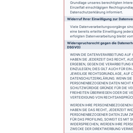
Grundlage unseres berechtigten Interess
Einzelfall einschlägigen Rechtsgrundl
Datenschutzerklärung informiert.
Widerruf Ihrer Einwilligung zur Datenve
Viele Datenverarbeitungsvorgänge sind 
eine bereits erteilte Einwilligung jede
erfolgten Datenverarbeitung bleibt vo
Widerspruchsrecht gegen die Datenerhe
DSGVO)
WENN DIE DATENVERARBEITUNG AUF GR
HABEN SIE JEDERZEIT DAS RECHT, AU
ERGEBEN, GEGEN DIE VERARBEITUNG
EINZULEGEN; DIES GILT AUCH FÜR EI
JEWEILIGE RECHTSGRUNDLAGE, AUF D
DATENSCHUTZERKLÄRUNG. WENN SIE 
PERSONENBEZOGENEN DATEN NICHT M
SCHUTZWÜRDIGE GRÜNDE FÜR DIE VER
FREIHEITEN ÜBERWIEGEN ODER DIE 
VERTEIDIGUNG VON RECHTSANSPRÜCHE
WERDEN IHRE PERSONENBEZOGENEN D
HABEN SIE DAS RECHT, JEDERZEIT W
PERSONENBEZOGENER DATEN ZUM ZWE
FÜR DAS PROFILING, SOWEIT ES MIT
WIDERSPRECHEN, WERDEN IHRE PER
ZWECKE DER DIREKTWERBUNG VERWEN