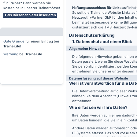
für Trainer? Dann werben Sie
Haftungsausschluss für Links auf Inhalt
kostenlos in unserer Trainerbörse!
Soweit die
Trainer.de
Website Links auf
als Börsenanbieter inserieren
Heuzeroth+Partner GbR für den Inhalt 
beinhaltet insbesondere keine Billigun
distanziert sich die TMS Heuzeroth+Pa
Datenschutz­erklärung
Gute Gründe
für einen Eintrag bei
1. Datenschutz auf einen Blick
Trainer.de
!
Allgemeine Hinweise
Werbung
bei
Trainer.de
Die folgenden Hinweise geben einen e
Daten passiert, wenn Sie diese Websi
Sie persönlich identifiziert werden k
entnehmen Sie unserer unter diesem T
Datenerfassung auf dieser Website
Wer ist verantwortlich für die D
Die Datenverarbeitung auf dieser Webs
können Sie dem Abschnitt „Hinweis zur 
entnehmen.
Wie erfassen wir Ihre Daten?
Ihre Daten werden zum einen dadurch er
um Daten handeln, die Sie in ein Konta
Andere Daten werden automatisch oder
IT-Systeme erfasst. Das sind vor allem