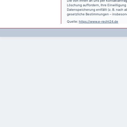
Die von Ihnen an uns per Kontaktanfrag
Löschung auffordern, Ihre Einwilligung
Datenspeicherung entfällt (z. B. nach
gesetzliche Bestimmungen – insbesond
Quelle:
https://www.e-recht24.de