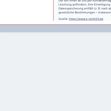
Die von Ihnen an uns per Kontaktanfrag
Löschung auffordern, Ihre Einwilligung
Datenspeicherung entfällt (z. B. nach
gesetzliche Bestimmungen – insbesond
Quelle:
https://www.e-recht24.de