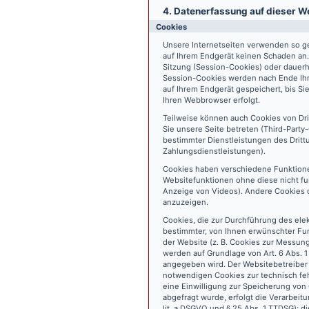
4. Datenerfassung auf dieser W
Cookies
Unsere Internetseiten verwenden so ge
auf Ihrem Endgerät keinen Schaden an
Sitzung (Session-Cookies) oder dauerh
Session-Cookies werden nach Ende Ihr
auf Ihrem Endgerät gespeichert, bis S
Ihren Webbrowser erfolgt.
Teilweise können auch Cookies von Dr
Sie unsere Seite betreten (Third-Part
bestimmter Dienstleistungen des Dritt
Zahlungsdienstleistungen).
Cookies haben verschiedene Funktione
Websitefunktionen ohne diese nicht fu
Anzeige von Videos). Andere Cookies 
anzuzeigen.
Cookies, die zur Durchführung des ele
bestimmter, von Ihnen erwünschter Fun
der Website (z. B. Cookies zur Messun
werden auf Grundlage von Art. 6 Abs. 1
angegeben wird. Der Websitebetreiber 
notwendigen Cookies zur technisch fehl
eine Einwilligung zur Speicherung vo
abgefragt wurde, erfolgt die Verarbeitu
lit. a DSGVO und § 25 Abs. 1 TTDSG); die