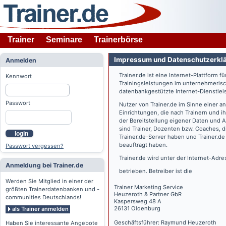
Trainer
Seminare
Trainerbörse
Impressum und Datenschutzerkl
Anmelden
Trainer.de
ist eine Internet-Plattform f
Kennwort
Trainingsleistungen im unternehmerisc
datenbankgestützte Internet-Dienstlei
Passwort
Nutzer von
Trainer.de
im Sinne einer a
Einrichtungen, die nach Trainern und 
der Bereitstellung eigener Daten und 
sind Trainer, Dozenten bzw. Coaches, 
login
Trainer.de
-Server haben und
Trainer.de
beauftragt haben.
Passwort vergessen?
Trainer.de
wird unter der Internet-Adr
Anmeldung bei Trainer.de
betrieben. Betreiber ist die
Werden Sie Mitglied in einer der
Trainer Marketing Service
größten Trainerdatenbanken und -
Heuzeroth & Partner GbR
communities Deutschlands!
Kaspersweg 48 A
26131 Oldenburg
als Trainer anmelden
Geschäftsführer: Raymund Heuzeroth
Haben Sie interessante Angebote