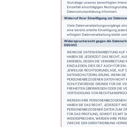
Grundlage unseres berechtigten Interess
Einzelfall einschlägigen Rechtsgrundl
Datenschutzerklärung informiert.
Widerruf Ihrer Einwilligung zur Datenve
Viele Datenverarbeitungsvorgänge sind 
eine bereits erteilte Einwilligung jede
erfolgten Datenverarbeitung bleibt vo
Widerspruchsrecht gegen die Datenerhe
DSGVO)
WENN DIE DATENVERARBEITUNG AUF GR
HABEN SIE JEDERZEIT DAS RECHT, AU
ERGEBEN, GEGEN DIE VERARBEITUNG
EINZULEGEN; DIES GILT AUCH FÜR EI
JEWEILIGE RECHTSGRUNDLAGE, AUF D
DATENSCHUTZERKLÄRUNG. WENN SIE 
PERSONENBEZOGENEN DATEN NICHT M
SCHUTZWÜRDIGE GRÜNDE FÜR DIE VER
FREIHEITEN ÜBERWIEGEN ODER DIE 
VERTEIDIGUNG VON RECHTSANSPRÜCHE
WERDEN IHRE PERSONENBEZOGENEN D
HABEN SIE DAS RECHT, JEDERZEIT W
PERSONENBEZOGENER DATEN ZUM ZWE
FÜR DAS PROFILING, SOWEIT ES MIT
WIDERSPRECHEN, WERDEN IHRE PER
ZWECKE DER DIREKTWERBUNG VERWEN