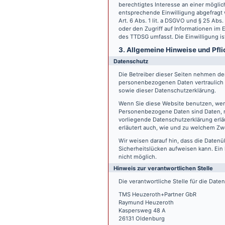
berechtigtes Interesse an einer möglic
entsprechende Einwilligung abgefragt w
Art. 6 Abs. 1 lit. a DSGVO und § 25 Ab
oder den Zugriff auf Informationen im E
des TTDSG umfasst. Die Einwilligung ist
3. Allgemeine Hinweise und Pfli
Datenschutz
Die Betreiber dieser Seiten nehmen den
personenbezogenen Daten vertraulich 
sowie dieser Datenschutzerklärung.
Wenn Sie diese Website benutzen, we
Personenbezogene Daten sind Daten, mi
vorliegende Datenschutzerklärung erläu
erläutert auch, wie und zu welchem Zw
Wir weisen darauf hin, dass die Datenü
Sicherheitslücken aufweisen kann. Ein 
nicht möglich.
Hinweis zur verantwortlichen Stelle
Die verantwortliche Stelle für die Date
TMS Heuzeroth+Partner GbR
Raymund Heuzeroth
Kaspersweg 48 A
26131 Oldenburg