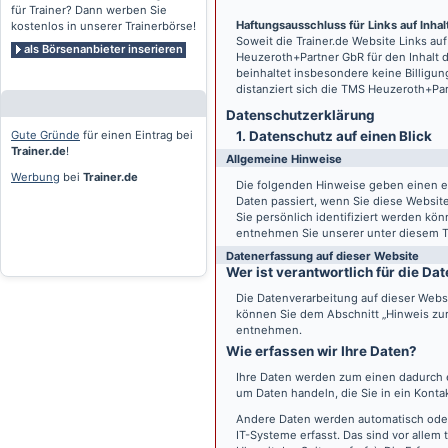
für Trainer? Dann werben Sie
Haftungsausschluss für Links auf Inhalt
kostenlos in unserer Trainerbörse!
Soweit die
Trainer.de
Website Links auf
als Börsenanbieter inserieren
Heuzeroth+Partner GbR für den Inhalt 
beinhaltet insbesondere keine Billigun
distanziert sich die TMS Heuzeroth+Pa
Datenschutz­erklärung
Gute Gründe
für einen Eintrag bei
1. Datenschutz auf einen Blick
Trainer.de
!
Allgemeine Hinweise
Werbung
bei
Trainer.de
Die folgenden Hinweise geben einen e
Daten passiert, wenn Sie diese Websi
Sie persönlich identifiziert werden k
entnehmen Sie unserer unter diesem T
Datenerfassung auf dieser Website
Wer ist verantwortlich für die D
Die Datenverarbeitung auf dieser Webs
können Sie dem Abschnitt „Hinweis zur 
entnehmen.
Wie erfassen wir Ihre Daten?
Ihre Daten werden zum einen dadurch er
um Daten handeln, die Sie in ein Konta
Andere Daten werden automatisch oder
IT-Systeme erfasst. Das sind vor allem