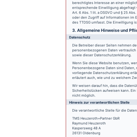
berechtigtes Interesse an einer möglic
entsprechende Einwilligung abgefragt w
Art. 6 Abs. 1 lit. a DSGVO und § 25 Ab
oder den Zugriff auf Informationen im E
des TTDSG umfasst. Die Einwilligung ist
3. Allgemeine Hinweise und Pfli
Datenschutz
Die Betreiber dieser Seiten nehmen den
personenbezogenen Daten vertraulich 
sowie dieser Datenschutzerklärung.
Wenn Sie diese Website benutzen, we
Personenbezogene Daten sind Daten, mi
vorliegende Datenschutzerklärung erläu
erläutert auch, wie und zu welchem Zw
Wir weisen darauf hin, dass die Datenü
Sicherheitslücken aufweisen kann. Ein 
nicht möglich.
Hinweis zur verantwortlichen Stelle
Die verantwortliche Stelle für die Date
TMS Heuzeroth+Partner GbR
Raymund Heuzeroth
Kaspersweg 48 A
26131 Oldenburg