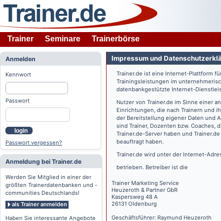
Trainer
Seminare
Trainerbörse
Impressum und Datenschutzerkl
Anmelden
Trainer.de
ist eine Internet-Plattform f
Kennwort
Trainingsleistungen im unternehmerisc
datenbankgestützte Internet-Dienstlei
Passwort
Nutzer von
Trainer.de
im Sinne einer a
Einrichtungen, die nach Trainern und 
der Bereitstellung eigener Daten und 
sind Trainer, Dozenten bzw. Coaches, 
login
Trainer.de
-Server haben und
Trainer.de
beauftragt haben.
Passwort vergessen?
Trainer.de
wird unter der Internet-Adr
Anmeldung bei Trainer.de
betrieben. Betreiber ist die
Werden Sie Mitglied in einer der
Trainer Marketing Service
größten Trainerdatenbanken und -
Heuzeroth & Partner GbR
communities Deutschlands!
Kaspersweg 48 A
26131 Oldenburg
als Trainer anmelden
Geschäftsführer: Raymund Heuzeroth
Haben Sie interessante Angebote