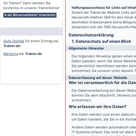
für Trainer? Dann werben Sie
Haftungsausschluss für Links auf Inhalt
kostenlos in unserer Trainerbörse!
Soweit die
Trainer.de
Website Links auf
als Börsenanbieter inserieren
Heuzeroth+Partner GbR für den Inhalt 
beinhaltet insbesondere keine Billigun
distanziert sich die TMS Heuzeroth+Pa
Datenschutz­erklärung
Gute Gründe
für einen Eintrag bei
1. Datenschutz auf einen Blick
Trainer.de
!
Allgemeine Hinweise
Werbung
bei
Trainer.de
Die folgenden Hinweise geben einen e
Daten passiert, wenn Sie diese Websi
Sie persönlich identifiziert werden k
entnehmen Sie unserer unter diesem T
Datenerfassung auf dieser Website
Wer ist verantwortlich für die D
Die Datenverarbeitung auf dieser Webs
können Sie dem Abschnitt „Hinweis zur 
entnehmen.
Wie erfassen wir Ihre Daten?
Ihre Daten werden zum einen dadurch er
um Daten handeln, die Sie in ein Konta
Andere Daten werden automatisch oder
IT-Systeme erfasst. Das sind vor allem