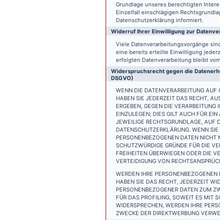
Grundlage unseres berechtigten Interess
Einzelfall einschlägigen Rechtsgrundl
Datenschutzerklärung informiert.
Widerruf Ihrer Einwilligung zur Datenve
Viele Datenverarbeitungsvorgänge sind 
eine bereits erteilte Einwilligung jede
erfolgten Datenverarbeitung bleibt vo
Widerspruchsrecht gegen die Datenerhe
DSGVO)
WENN DIE DATENVERARBEITUNG AUF GR
HABEN SIE JEDERZEIT DAS RECHT, AU
ERGEBEN, GEGEN DIE VERARBEITUNG
EINZULEGEN; DIES GILT AUCH FÜR EI
JEWEILIGE RECHTSGRUNDLAGE, AUF D
DATENSCHUTZERKLÄRUNG. WENN SIE 
PERSONENBEZOGENEN DATEN NICHT M
SCHUTZWÜRDIGE GRÜNDE FÜR DIE VER
FREIHEITEN ÜBERWIEGEN ODER DIE 
VERTEIDIGUNG VON RECHTSANSPRÜCHE
WERDEN IHRE PERSONENBEZOGENEN D
HABEN SIE DAS RECHT, JEDERZEIT W
PERSONENBEZOGENER DATEN ZUM ZWE
FÜR DAS PROFILING, SOWEIT ES MIT
WIDERSPRECHEN, WERDEN IHRE PER
ZWECKE DER DIREKTWERBUNG VERWEN