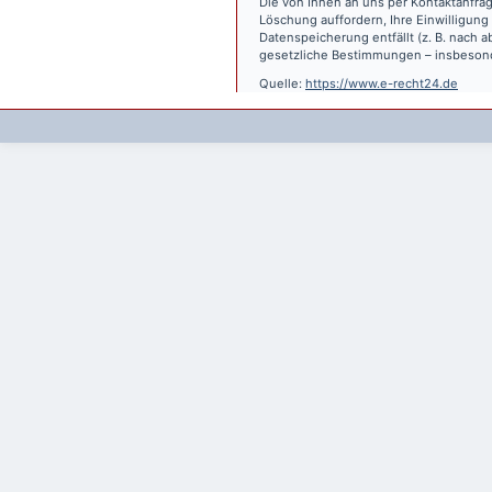
Die von Ihnen an uns per Kontaktanfrag
Löschung auffordern, Ihre Einwilligung
Datenspeicherung entfällt (z. B. nach
gesetzliche Bestimmungen – insbesond
Quelle:
https://www.e-recht24.de