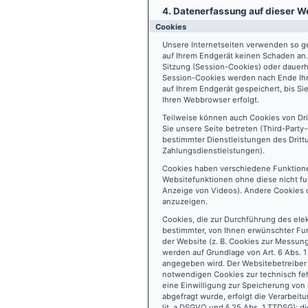
4. Datenerfassung auf dieser W
Cookies
Unsere Internetseiten verwenden so ge
auf Ihrem Endgerät keinen Schaden an
Sitzung (Session-Cookies) oder dauerh
Session-Cookies werden nach Ende Ihr
auf Ihrem Endgerät gespeichert, bis S
Ihren Webbrowser erfolgt.
Teilweise können auch Cookies von Dr
Sie unsere Seite betreten (Third-Part
bestimmter Dienstleistungen des Dritt
Zahlungsdienstleistungen).
Cookies haben verschiedene Funktione
Websitefunktionen ohne diese nicht fu
Anzeige von Videos). Andere Cookies 
anzuzeigen.
Cookies, die zur Durchführung des ele
bestimmter, von Ihnen erwünschter Fun
der Website (z. B. Cookies zur Messun
werden auf Grundlage von Art. 6 Abs. 1
angegeben wird. Der Websitebetreiber 
notwendigen Cookies zur technisch fehl
eine Einwilligung zur Speicherung vo
abgefragt wurde, erfolgt die Verarbeitu
lit. a DSGVO und § 25 Abs. 1 TTDSG); die