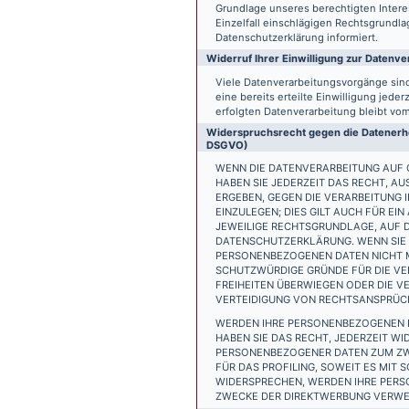
Grundlage unseres berechtigten Interess
Einzelfall einschlägigen Rechtsgrundl
Datenschutzerklärung informiert.
Widerruf Ihrer Einwilligung zur Datenve
Viele Datenverarbeitungsvorgänge sind 
eine bereits erteilte Einwilligung jede
erfolgten Datenverarbeitung bleibt vo
Widerspruchsrecht gegen die Datenerhe
DSGVO)
WENN DIE DATENVERARBEITUNG AUF GR
HABEN SIE JEDERZEIT DAS RECHT, AU
ERGEBEN, GEGEN DIE VERARBEITUNG
EINZULEGEN; DIES GILT AUCH FÜR EI
JEWEILIGE RECHTSGRUNDLAGE, AUF D
DATENSCHUTZERKLÄRUNG. WENN SIE 
PERSONENBEZOGENEN DATEN NICHT M
SCHUTZWÜRDIGE GRÜNDE FÜR DIE VER
FREIHEITEN ÜBERWIEGEN ODER DIE 
VERTEIDIGUNG VON RECHTSANSPRÜCHE
WERDEN IHRE PERSONENBEZOGENEN D
HABEN SIE DAS RECHT, JEDERZEIT W
PERSONENBEZOGENER DATEN ZUM ZWE
FÜR DAS PROFILING, SOWEIT ES MIT
WIDERSPRECHEN, WERDEN IHRE PER
ZWECKE DER DIREKTWERBUNG VERWEN