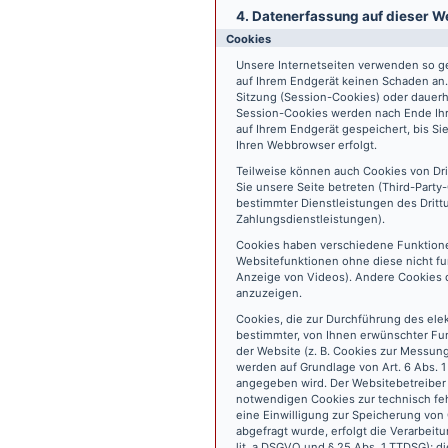
4. Datenerfassung auf dieser W
Cookies
Unsere Internetseiten verwenden so ge
auf Ihrem Endgerät keinen Schaden an
Sitzung (Session-Cookies) oder dauerh
Session-Cookies werden nach Ende Ihr
auf Ihrem Endgerät gespeichert, bis S
Ihren Webbrowser erfolgt.
Teilweise können auch Cookies von Dr
Sie unsere Seite betreten (Third-Part
bestimmter Dienstleistungen des Dritt
Zahlungsdienstleistungen).
Cookies haben verschiedene Funktione
Websitefunktionen ohne diese nicht fu
Anzeige von Videos). Andere Cookies 
anzuzeigen.
Cookies, die zur Durchführung des ele
bestimmter, von Ihnen erwünschter Fun
der Website (z. B. Cookies zur Messun
werden auf Grundlage von Art. 6 Abs. 1
angegeben wird. Der Websitebetreiber 
notwendigen Cookies zur technisch fehl
eine Einwilligung zur Speicherung vo
abgefragt wurde, erfolgt die Verarbeitu
lit. a DSGVO und § 25 Abs. 1 TTDSG); die