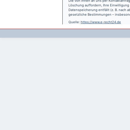
Die von Ihnen an uns per Kontaktanfrag
Löschung auffordern, Ihre Einwilligung
Datenspeicherung entfällt (z. B. nach
gesetzliche Bestimmungen – insbesond
Quelle:
https://www.e-recht24.de