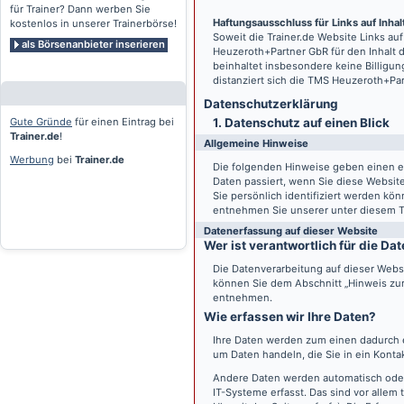
für Trainer? Dann werben Sie
Haftungsausschluss für Links auf Inhalt
kostenlos in unserer Trainerbörse!
Soweit die
Trainer.de
Website Links auf
als Börsenanbieter inserieren
Heuzeroth+Partner GbR für den Inhalt 
beinhaltet insbesondere keine Billigun
distanziert sich die TMS Heuzeroth+Pa
Datenschutz­erklärung
Gute Gründe
für einen Eintrag bei
1. Datenschutz auf einen Blick
Trainer.de
!
Allgemeine Hinweise
Werbung
bei
Trainer.de
Die folgenden Hinweise geben einen e
Daten passiert, wenn Sie diese Websi
Sie persönlich identifiziert werden k
entnehmen Sie unserer unter diesem T
Datenerfassung auf dieser Website
Wer ist verantwortlich für die D
Die Datenverarbeitung auf dieser Webs
können Sie dem Abschnitt „Hinweis zur 
entnehmen.
Wie erfassen wir Ihre Daten?
Ihre Daten werden zum einen dadurch er
um Daten handeln, die Sie in ein Konta
Andere Daten werden automatisch oder
IT-Systeme erfasst. Das sind vor allem