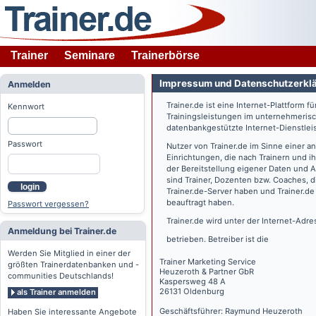
Trainer
Seminare
Trainerbörse
Impressum und Datenschutzerkl
Anmelden
Trainer.de
ist eine Internet-Plattform f
Kennwort
Trainingsleistungen im unternehmerisc
datenbankgestützte Internet-Dienstlei
Passwort
Nutzer von
Trainer.de
im Sinne einer a
Einrichtungen, die nach Trainern und 
der Bereitstellung eigener Daten und 
sind Trainer, Dozenten bzw. Coaches, 
login
Trainer.de
-Server haben und
Trainer.de
beauftragt haben.
Passwort vergessen?
Trainer.de
wird unter der Internet-Adr
Anmeldung bei Trainer.de
betrieben. Betreiber ist die
Werden Sie Mitglied in einer der
Trainer Marketing Service
größten Trainerdatenbanken und -
Heuzeroth & Partner GbR
communities Deutschlands!
Kaspersweg 48 A
26131 Oldenburg
als Trainer anmelden
Geschäftsführer: Raymund Heuzeroth
Haben Sie interessante Angebote