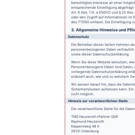
berechtigtes Interesse an einer möglic
entsprechende Einwilligung abgefragt w
Art. 6 Abs. 1 lit. a DSGVO und § 25 Ab
oder den Zugriff auf Informationen im E
des TTDSG umfasst. Die Einwilligung ist
3. Allgemeine Hinweise und Pfli
Datenschutz
Die Betreiber dieser Seiten nehmen den
personenbezogenen Daten vertraulich 
sowie dieser Datenschutzerklärung.
Wenn Sie diese Website benutzen, we
Personenbezogene Daten sind Daten, mi
vorliegende Datenschutzerklärung erläu
erläutert auch, wie und zu welchem Zw
Wir weisen darauf hin, dass die Datenü
Sicherheitslücken aufweisen kann. Ein 
nicht möglich.
Hinweis zur verantwortlichen Stelle
Die verantwortliche Stelle für die Date
TMS Heuzeroth+Partner GbR
Raymund Heuzeroth
Kaspersweg 48 A
26131 Oldenburg