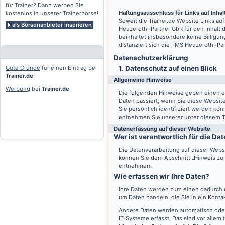
für Trainer? Dann werben Sie
Haftungsausschluss für Links auf Inhalt
kostenlos in unserer Trainerbörse!
Soweit die
Trainer.de
Website Links auf
als Börsenanbieter inserieren
Heuzeroth+Partner GbR für den Inhalt 
beinhaltet insbesondere keine Billigun
distanziert sich die TMS Heuzeroth+Pa
Datenschutz­erklärung
Gute Gründe
für einen Eintrag bei
1. Datenschutz auf einen Blick
Trainer.de
!
Allgemeine Hinweise
Werbung
bei
Trainer.de
Die folgenden Hinweise geben einen e
Daten passiert, wenn Sie diese Websi
Sie persönlich identifiziert werden k
entnehmen Sie unserer unter diesem T
Datenerfassung auf dieser Website
Wer ist verantwortlich für die D
Die Datenverarbeitung auf dieser Webs
können Sie dem Abschnitt „Hinweis zur 
entnehmen.
Wie erfassen wir Ihre Daten?
Ihre Daten werden zum einen dadurch er
um Daten handeln, die Sie in ein Konta
Andere Daten werden automatisch oder
IT-Systeme erfasst. Das sind vor allem