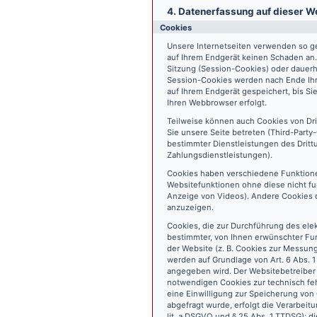
4. Datenerfassung auf dieser W
Cookies
Unsere Internetseiten verwenden so ge
auf Ihrem Endgerät keinen Schaden an
Sitzung (Session-Cookies) oder dauerh
Session-Cookies werden nach Ende Ihr
auf Ihrem Endgerät gespeichert, bis S
Ihren Webbrowser erfolgt.
Teilweise können auch Cookies von Dr
Sie unsere Seite betreten (Third-Part
bestimmter Dienstleistungen des Dritt
Zahlungsdienstleistungen).
Cookies haben verschiedene Funktione
Websitefunktionen ohne diese nicht fu
Anzeige von Videos). Andere Cookies 
anzuzeigen.
Cookies, die zur Durchführung des ele
bestimmter, von Ihnen erwünschter Fun
der Website (z. B. Cookies zur Messun
werden auf Grundlage von Art. 6 Abs. 1
angegeben wird. Der Websitebetreiber 
notwendigen Cookies zur technisch fehl
eine Einwilligung zur Speicherung vo
abgefragt wurde, erfolgt die Verarbeitu
lit. a DSGVO und § 25 Abs. 1 TTDSG); die