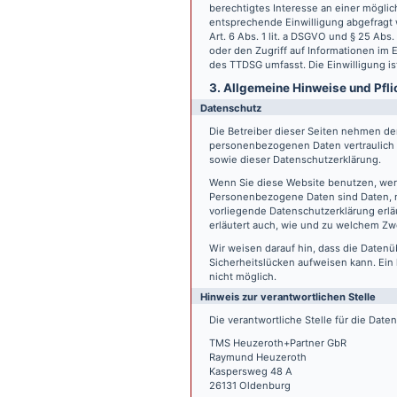
berechtigtes Interesse an einer möglic
entsprechende Einwilligung abgefragt w
Art. 6 Abs. 1 lit. a DSGVO und § 25 Ab
oder den Zugriff auf Informationen im E
des TTDSG umfasst. Die Einwilligung ist
3. Allgemeine Hinweise und Pfli
Datenschutz
Die Betreiber dieser Seiten nehmen den
personenbezogenen Daten vertraulich 
sowie dieser Datenschutzerklärung.
Wenn Sie diese Website benutzen, we
Personenbezogene Daten sind Daten, mi
vorliegende Datenschutzerklärung erläu
erläutert auch, wie und zu welchem Zw
Wir weisen darauf hin, dass die Datenü
Sicherheitslücken aufweisen kann. Ein 
nicht möglich.
Hinweis zur verantwortlichen Stelle
Die verantwortliche Stelle für die Date
TMS Heuzeroth+Partner GbR
Raymund Heuzeroth
Kaspersweg 48 A
26131 Oldenburg