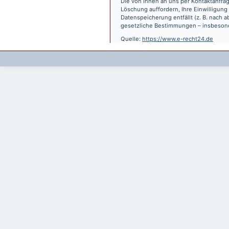
Die von Ihnen an uns per Kontaktanfrag
Löschung auffordern, Ihre Einwilligung
Datenspeicherung entfällt (z. B. nach
gesetzliche Bestimmungen – insbesond
Quelle:
https://www.e-recht24.de