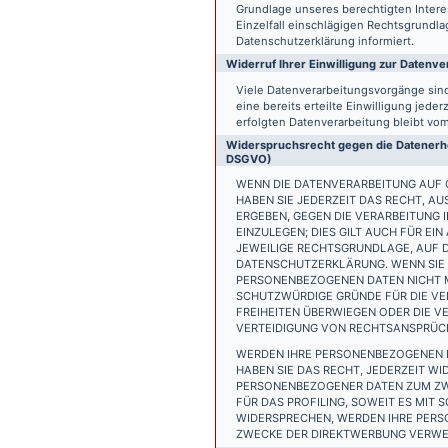
Grundlage unseres berechtigten Interess
Einzelfall einschlägigen Rechtsgrundl
Datenschutzerklärung informiert.
Widerruf Ihrer Einwilligung zur Datenve
Viele Datenverarbeitungsvorgänge sind 
eine bereits erteilte Einwilligung jede
erfolgten Datenverarbeitung bleibt vo
Widerspruchsrecht gegen die Datenerhe
DSGVO)
WENN DIE DATENVERARBEITUNG AUF GR
HABEN SIE JEDERZEIT DAS RECHT, AU
ERGEBEN, GEGEN DIE VERARBEITUNG
EINZULEGEN; DIES GILT AUCH FÜR EI
JEWEILIGE RECHTSGRUNDLAGE, AUF D
DATENSCHUTZERKLÄRUNG. WENN SIE 
PERSONENBEZOGENEN DATEN NICHT M
SCHUTZWÜRDIGE GRÜNDE FÜR DIE VER
FREIHEITEN ÜBERWIEGEN ODER DIE 
VERTEIDIGUNG VON RECHTSANSPRÜCHE
WERDEN IHRE PERSONENBEZOGENEN D
HABEN SIE DAS RECHT, JEDERZEIT W
PERSONENBEZOGENER DATEN ZUM ZWE
FÜR DAS PROFILING, SOWEIT ES MIT
WIDERSPRECHEN, WERDEN IHRE PER
ZWECKE DER DIREKTWERBUNG VERWEN