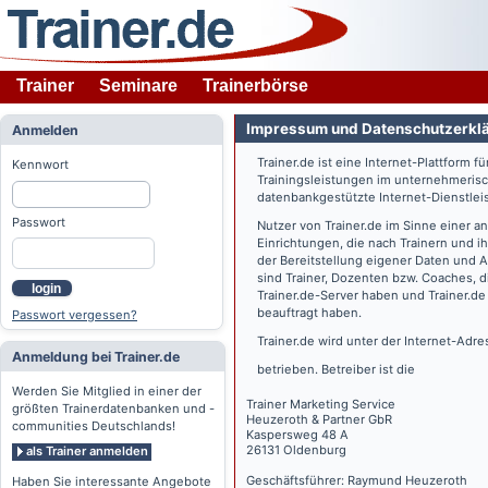
Trainer
Seminare
Trainerbörse
Impressum und Datenschutzerkl
Anmelden
Trainer.de
ist eine Internet-Plattform f
Kennwort
Trainingsleistungen im unternehmerisc
datenbankgestützte Internet-Dienstlei
Passwort
Nutzer von
Trainer.de
im Sinne einer a
Einrichtungen, die nach Trainern und 
der Bereitstellung eigener Daten und 
sind Trainer, Dozenten bzw. Coaches, 
login
Trainer.de
-Server haben und
Trainer.de
beauftragt haben.
Passwort vergessen?
Trainer.de
wird unter der Internet-Adr
Anmeldung bei Trainer.de
betrieben. Betreiber ist die
Werden Sie Mitglied in einer der
Trainer Marketing Service
größten Trainerdatenbanken und -
Heuzeroth & Partner GbR
communities Deutschlands!
Kaspersweg 48 A
26131 Oldenburg
als Trainer anmelden
Geschäftsführer: Raymund Heuzeroth
Haben Sie interessante Angebote