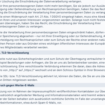
er Löschung die Einschränkung der Datenverarbeitung verlangen.
ir Ihre personenbezogenen Daten nicht mehr benötigen, Sie sie jedoch zur Ausüb
digung oder Geltendmachung von Rechtsansprüchen benötigen, haben Sie das Recht
ng die Einschränkung der Verarbeitung Ihrer personenbezogenen Daten zu verlan
ie einen Widerspruch nach Art. 21 Abs. 1 DSGVO eingelegt haben, muss eine Abw
en Ihren und unseren Interessen vorgenommen werden. Solange noch nicht festst
sen überwiegen, haben Sie das Recht, die Einschränkung der Verarbeitung Ihrer
enbezogenen Daten zu verlangen.
ie die Verarbeitung Ihrer personenbezogenen Daten eingeschränkt haben, dürfen 
er Speicherung abgesehen – nur mit Ihrer Einwilligung oder zur Geltendmachung,
erteidigung von Rechtsansprüchen oder zum Schutz der Rechte einer anderen natü
schen Person oder aus Gründen eines wichtigen öffentlichen Interesses der Europä
nes Mitgliedstaats verarbeitet werden.
. TLS-Verschlüsselung
eite nutzt aus Sicherheitsgründen und zum Schutz der Übertragung vertraulicher In
spiel Bestellungen oder Anfragen, die Sie an uns als Seitenbetreiber senden, eine
schlüsselung. Eine verschlüsselte Verbindung erkennen Sie daran, dass die Adres
s von „http://“ auf „https://“ wechselt und an dem Schloss-Symbol in Ihrer Browserz
e SSL- bzw. TLS-Verschlüsselung aktiviert ist, können die Daten, die Sie an uns üb
on Dritten mitgelesen werden.
ruch gegen Werbe-E-Mails
tzung von im Rahmen der Impressumspflicht veröffentlichten Kontaktdaten zur Üb
usdrücklich angeforderter Werbung und Informationsmaterialien wird hiermit wider
er der Seiten behalten sich ausdrücklich rechtliche Schritte im Falle der unverlan
rbeinformationen, etwa durch Spam-E-Mails, vor.