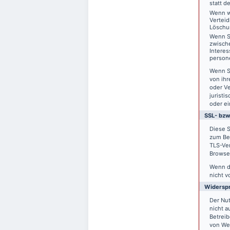
statt d
Wenn w
Vertei
Löschu
Wenn S
zwisch
Interes
person
Wenn S
von ihr
oder V
juristi
oder ei
SSL- bzw
Diese S
zum Bei
TLS-Ver
Browser
Wenn di
nicht v
Widersp
Der Nu
nicht a
Betreib
von We