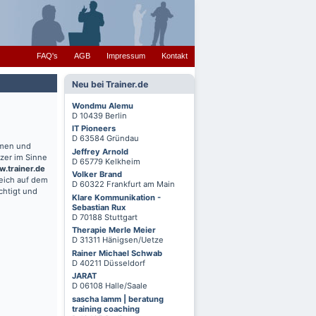
FAQ's
AGB
Impressum
Kontakt
Neu bei Trainer.de
Wondmu Alemu
D 10439 Berlin
IT Pioneers
D 63584 Gründau
hmen und
Jeffrey Arnold
zer im Sinne
D 65779 Kelkheim
.trainer.de
Volker Brand
reich auf dem
D 60322 Frankfurt am Main
chtigt und
Klare Kommunikation -
Sebastian Rux
D 70188 Stuttgart
Therapie Merle Meier
D 31311 Hänigsen/Uetze
Rainer Michael Schwab
D 40211 Düsseldorf
JARAT
D 06108 Halle/Saale
sascha lamm | beratung
training coaching