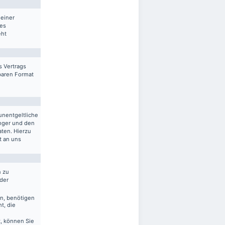
 einer
res
eht
s Vertrags
sbaren Format
unentgeltliche
nger und den
aten. Hierzu
t an uns
n zu
 der
en, benötigen
t, die
, können Sie