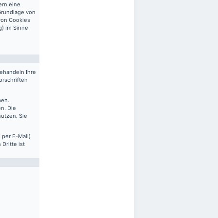
ern eine
 Grundlage von
 von Cookies
g) im Sinne
behandeln Ihre
rschriften
ben.
n. Die
nutzen. Sie
 per E-Mail)
Dritte ist