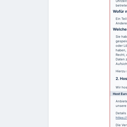
Uhrzeit
betrete
Wofür n
Ein Tei
Andere
Welche 
Sie hab
gespei
oder Lö
haben, 
Recht,
Daten z
Aufsic
Hierzu
2. Ho
Wir hos
Host Eur
Anbiete
unsere 
Detail
https:
Die Ver