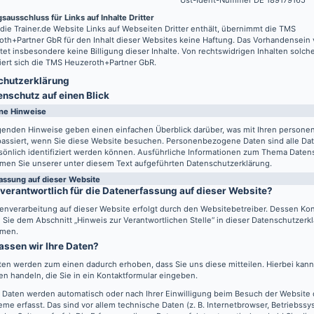
Ust-Ident-Nummer DE 189179165
sausschluss für Links auf Inhalte Dritter
 die
Trainer.de
Website Links auf Webseiten Dritter enthält, übernimmt die TMS
th+Partner GbR für den Inhalt dieser Websites keine Haftung. Das Vorhandensein 
tet insbesondere keine Billigung dieser Inhalte. Von rechtswidrigen Inhalten solch
iert sich die TMS Heuzeroth+Partner GbR.
hutz­erklärung
enschutz auf einen Blick
ne Hinweise
lgenden Hinweise geben einen einfachen Überblick darüber, was mit Ihren perso
passiert, wenn Sie diese Website besuchen. Personenbezogene Daten sind alle Da
sönlich identifiziert werden können. Ausführliche Informationen zum Thema Daten
men Sie unserer unter diesem Text aufgeführten Datenschutzerklärung.
assung auf dieser Website
 verantwortlich für die Datenerfassung auf dieser Website?
enverarbeitung auf dieser Website erfolgt durch den Websitebetreiber. Dessen Ko
Sie dem Abschnitt „Hinweis zur Verantwortlichen Stelle“ in dieser Datenschutzerk
men.
assen wir Ihre Daten?
ten werden zum einen dadurch erhoben, dass Sie uns diese mitteilen. Hierbei kann 
n handeln, die Sie in ein Kontaktformular eingeben.
 Daten werden automatisch oder nach Ihrer Einwilligung beim Besuch der Website
eme erfasst. Das sind vor allem technische Daten (z. B. Internetbrowser, Betriebss