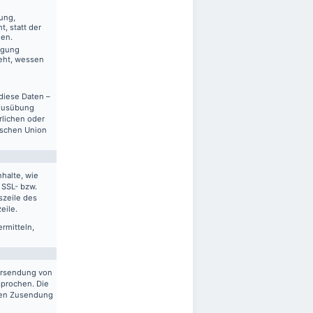
ung,
, statt der
gen.
ägung
eht, wessen
diese Daten –
 Ausübung
rlichen oder
ischen Union
halte, wie
 SSL- bzw.
szeile des
eile.
ermitteln,
ersendung von
sprochen. Die
gten Zusendung