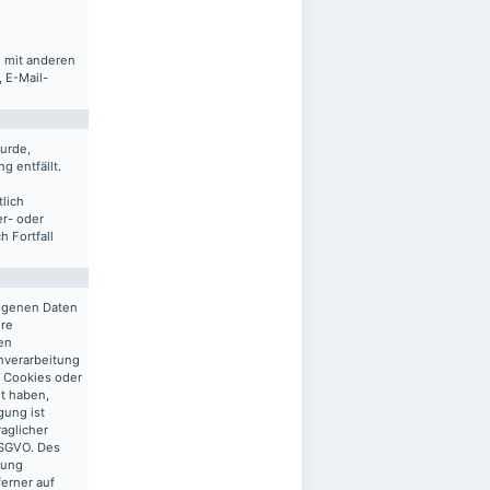
m mit anderen
 E-Mail-
urde,
g entfällt.
lich
er- oder
 Fortfall
zogenen Daten
ere
en
enverarbeitung
n Cookies oder
gt haben,
gung ist
raglicher
 DSGVO. Des
tung
ferner auf