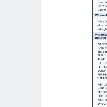
Grundla
Einzelf
Datensc
Widerruf
Viele D
eine be
erfolgt
Widerspr
DSGVO)
WENN D
HABEN 
ERGEB
EINZUL
JEWEIL
DATEN
PERSON
SCHUTZ
FREIH
VERTEI
WERDE
HABEN 
PERSO
FÜR DA
WIDER
ZWECKE