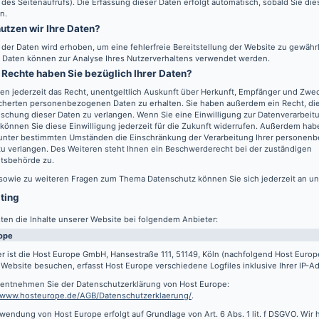
 des Seitenaufrufs). Die Erfassung dieser Daten erfolgt automatisch, sobald Sie di
n.
utzen wir Ihre Daten?
l der Daten wird erhoben, um eine fehlerfreie Bereitstellung der Website zu gewähr
 Daten können zur Analyse Ihres Nutzerverhaltens verwendet werden.
Rechte haben Sie bezüglich Ihrer Daten?
en jederzeit das Recht, unentgeltlich Auskunft über Herkunft, Empfänger und Zwec
cherten personenbezogenen Daten zu erhalten. Sie haben außerdem ein Recht, die
schung dieser Daten zu verlangen. Wenn Sie eine Einwilligung zur Datenverarbeitu
können Sie diese Einwilligung jederzeit für die Zukunft widerrufen. Außerdem hab
 unter bestimmten Umständen die Einschränkung der Verarbeitung Ihrer persone
u verlangen. Des Weiteren steht Ihnen ein Beschwerderecht bei der zuständigen
htsbehörde zu.
 sowie zu weiteren Fragen zum Thema Datenschutz können Sie sich jederzeit an u
sting
ten die Inhalte unserer Website bei folgendem Anbieter:
ope
r ist die Host Europe GmbH, Hansestraße 111, 51149, Köln (nachfolgend Host Euro
Website besuchen, erfasst Host Europe verschiedene Logfiles inklusive Ihrer IP-A
s entnehmen Sie der Datenschutzerklärung von Host Europe:
//www.hosteurope.de/AGB/Datenschutzerklaerung/
.
wendung von Host Europe erfolgt auf Grundlage von Art. 6 Abs. 1 lit. f DSGVO. Wir 