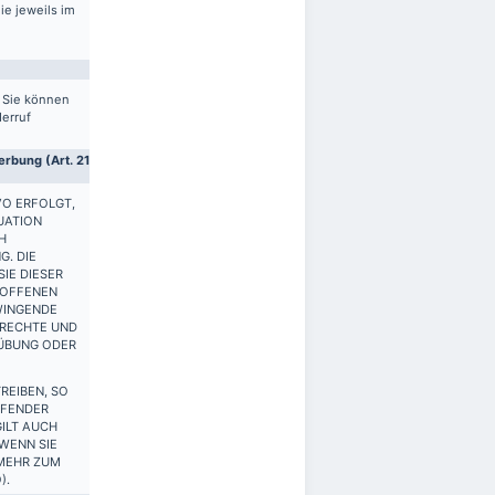
ie jeweils im
. Sie können
derruf
rbung (Art. 21
VO ERFOLGT,
UATION
H
G. DIE
IE DIESER
ROFFENEN
WINGENDE
 RECHTE UND
SÜBUNG ODER
REIBEN, SO
FFENDER
ILT AUCH
 WENN SIE
 MEHR ZUM
).