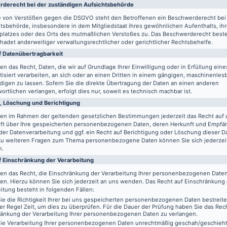
de­recht bei der zuständigen Aufsichts­behörde
le von Verstößen gegen die DSGVO steht den Betroffenen ein Beschwerderecht bei
tsbehörde, insbesondere in dem Mitgliedstaat ihres gewöhnlichen Aufenthalts, ih
splatzes oder des Orts des mutmaßlichen Verstoßes zu. Das Beschwerderecht best
adet anderweitiger verwaltungsrechtlicher oder gerichtlicher Rechtsbehelfe.
 Daten­übertrag­barkeit
en das Recht, Daten, die wir auf Grundlage Ihrer Einwilligung oder in Erfüllung eine
isiert verarbeiten, an sich oder an einen Dritten in einem gängigen, maschinenle
igen zu lassen. Sofern Sie die direkte Übertragung der Daten an einen anderen
ortlichen verlangen, erfolgt dies nur, soweit es technisch machbar ist.
, Löschung und Berichtigung
ben im Rahmen der geltenden gesetzlichen Bestimmungen jederzeit das Recht auf 
ft über Ihre gespeicherten personenbezogenen Daten, deren Herkunft und Empfä
er Datenverarbeitung und ggf. ein Recht auf Berichtigung oder Löschung dieser D
zu weiteren Fragen zum Thema personenbezogene Daten können Sie sich jederzei
n.
f Einschränkung der Verarbeitung
ben das Recht, die Einschränkung der Verarbeitung Ihrer personenbezogenen Date
en. Hierzu können Sie sich jederzeit an uns wenden. Das Recht auf Einschränkung
itung besteht in folgenden Fällen:
e die Richtigkeit Ihrer bei uns gespeicherten personenbezogenen Daten bestreit
der Regel Zeit, um dies zu überprüfen. Für die Dauer der Prüfung haben Sie das Rech
ränkung der Verarbeitung Ihrer personenbezogenen Daten zu verlangen.
ie Verarbeitung Ihrer personenbezogenen Daten unrechtmäßig geschah/geschieht