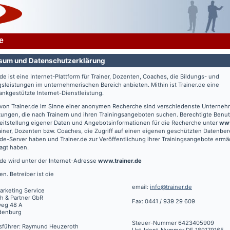
e
sum und Datenschutzerklärung
.de
ist eine Internet-Plattform für Trainer, Dozenten, Coaches, die Bildungs- und
gsleistungen im unternehmerischen Bereich anbieten. Mithin ist
Trainer.de
eine
nkgestützte Internet-Dienstleistung.
 von
Trainer.de
im Sinne einer anonymen Recherche sind verschiedenste Unterne
tungen, die nach Trainern und ihren Trainingsangeboten suchen. Berechtigte Benut
eitstellung eigener Daten und Angebotsinformationen für die Recherche unter
www
ainer, Dozenten bzw. Coaches, die Zugriff auf einen eigenen geschützten Datenbe
.de
-Server haben und
Trainer.de
zur Veröffentlichung ihrer Trainingsangebote ermä
agt haben.
.de
wird unter der Internet-Adresse
www.trainer.de
en. Betreiber ist die
email:
info@trainer.de
arketing Service
h & Partner GbR
Fax: 0441 / 939 29 609
weg 48 A
denburg
Steuer-Nummer 6423405909
sführer: Raymund Heuzeroth