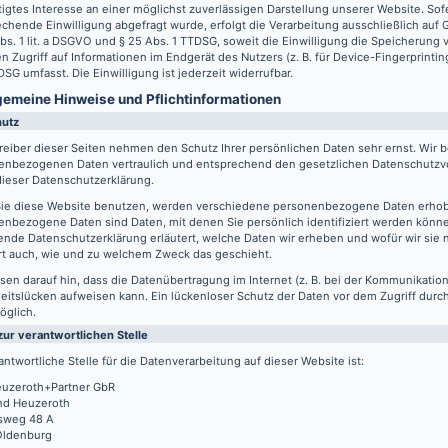
igtes Interesse an einer möglichst zuverlässigen Darstellung unserer Website. Sof
chende Einwilligung abgefragt wurde, erfolgt die Verarbeitung ausschließlich auf
Abs. 1 lit. a DSGVO und § 25 Abs. 1 TTDSG, soweit die Einwilligung die Speicherung
n Zugriff auf Informationen im Endgerät des Nutzers (z. B. für Device-Fingerprintin
SG umfasst. Die Einwilligung ist jederzeit widerrufbar.
lgemeine Hinweise und Pflicht­informationen
hutz
reiber dieser Seiten nehmen den Schutz Ihrer persönlichen Daten sehr ernst. Wir 
enbezogenen Daten vertraulich und entsprechend den gesetzlichen Datenschutzvo
ieser Datenschutzerklärung.
ie diese Website benutzen, werden verschiedene personenbezogene Daten erho
nbezogene Daten sind Daten, mit denen Sie persönlich identifiziert werden könne
ende Datenschutzerklärung erläutert, welche Daten wir erheben und wofür wir sie 
rt auch, wie und zu welchem Zweck das geschieht.
sen darauf hin, dass die Datenübertragung im Internet (z. B. bei der Kommunikation
eitslücken aufweisen kann. Ein lückenloser Schutz der Daten vor dem Zugriff durch 
öglich.
zur verantwortlichen Stelle
antwortliche Stelle für die Datenverarbeitung auf dieser Website ist:
uzeroth+Partner GbR
d Heuzeroth
sweg 48 A
Oldenburg