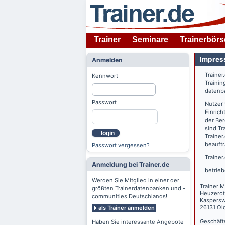
Trainer
Seminare
Trainerbörs
Impres
Anmelden
Trainer
Kennwort
Trainin
datenba
Passwort
Nutzer
Einrich
der Ber
sind Tr
login
Trainer
beauftr
Passwort vergessen?
Trainer
Anmeldung bei Trainer.de
betrieb
Werden Sie Mitglied in einer der
Trainer M
größten Trainerdatenbanken und -
Heuzerot
communities Deutschlands!
Kaspers
26131 Ol
als Trainer anmelden
Geschäft
Haben Sie interessante Angebote