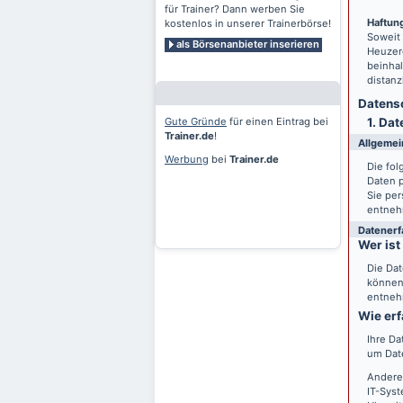
für Trainer? Dann werben Sie
Haftung
kostenlos in unserer Trainerbörse!
Soweit
als Börsenanbieter inserieren
Heuzero
beinhal
distanz
Datensc
Gute Gründe
für einen Eintrag bei
1. Dat
Trainer.de
!
Allgemei
Werbung
bei
Trainer.de
Die fo
Daten 
Sie per
entneh
Datenerf
Wer ist
Die Dat
können 
entneh
Wie erf
Ihre Da
um Date
Andere
IT-Syst