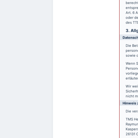
berecht
entspre
Art. 6 
oder de
des TTD
3. Al
Datensc
Die Bet
person
sowie d
Wenn S
Persone
vorlieg
erläute
Wir wei
Sicherh
nicht m
Hinweis 
Die ver
TMS He
Raymun
Kasper
26131 