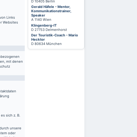
D 10405 Berlin
Gerald Häfele - Mentor,
Kommunikationstrainer,
Speaker
von Links
A 1140 Wien
er Websites
Klingenberg-IT
D 27753 Delmenhorst
Der Touristik-Coach - Mario
Hecktor
D 80634 München
nenbezogenen
ten, mit denen
schutz
ntaktdaten
lärung
es sich z. B.
 durch unsere
ystem oder