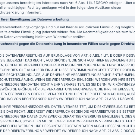
ge unseres berechtigten Interesses nach Art. 6 Abs. 1 lit. f DSGVO erfolgen. Über d
all einschlägigen Rechtsgrundlagen wird in den folgenden Absätzen dieser
hutzerklärung informiert.
 Ihrer Einwilligung zur Datenverarbeitung
atenverarbeitungsvorgänge sind nur mit Ihrer ausdrücklichen Einwilligung möglich
reits erteilte Einwilligung jederzeit widerrufen. Die Rechtmäßigkeit der bis zum Wi
en Datenverarbeitung bleibt vom Widerruf unberührt.
uchsrecht gegen die Datenerhebung in besonderen Fällen sowie gegen Direktwe
IE DATENVERARBEITUNG AUF GRUNDLAGE VON ART. 6 ABS. 1 LIT. E ODER F DSG
SIE JEDERZEIT DAS RECHT, AUS GRÜNDEN, DIE SICH AUS IHRER BESONDEREN SIT
EN, GEGEN DIE VERARBEITUNG IHRER PERSONENBEZOGENEN DATEN WIDERSPRUC
EGEN; DIES GILT AUCH FÜR EIN AUF DIESE BESTIMMUNGEN GESTÜTZTES PROFILIN
IGE RECHTSGRUNDLAGE, AUF DENEN EINE VERARBEITUNG BERUHT, ENTNEHMEN S
SCHUTZERKLÄRUNG. WENN SIE WIDERSPRUCH EINLEGEN, WERDEN WIR IHRE BET
ENBEZOGENEN DATEN NICHT MEHR VERARBEITEN, ES SEI DENN, WIR KÖNNEN Z
WÜRDIGE GRÜNDE FÜR DIE VERARBEITUNG NACHWEISEN, DIE IHRE INTERESSEN,
EITEN ÜBERWIEGEN ODER DIE VERARBEITUNG DIENT DER GELTENDMACHUNG, AU
DIGUNG VON RECHTSANSPRÜCHEN (WIDERSPRUCH NACH ART. 21 ABS. 1 DSGVO).
N IHRE PERSONENBEZOGENEN DATEN VERARBEITET, UM DIREKTWERBUNG ZU BET
SIE DAS RECHT, JEDERZEIT WIDERSPRUCH GEGEN DIE VERARBEITUNG SIE BETRE
NENBEZOGENER DATEN ZUM ZWECKE DERARTIGER WERBUNG EINZULEGEN; DIES G
S PROFILING, SOWEIT ES MIT SOLCHER DIREKTWERBUNG IN VERBINDUNG STEHT.
SPRECHEN, WERDEN IHRE PERSONENBEZOGENEN DATEN ANSCHLIESSEND NICHT
 DER DIREKTWERBUNG VERWENDET (WIDERSPRUCH NACH ART. 21 ABS. 2 DSGVO