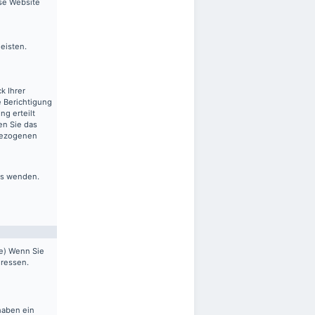
ese Website
leisten.
k Ihrer
 Berichtigung
ng erteilt
en Sie das
nbezogenen
ns wenden.
pe) Wenn Sie
dressen.
haben ein