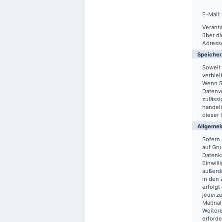
E-Mail:
Verantw
über d
Adresse
Speiche
Soweit 
verblei
Wenn S
Datenve
zulässi
handels
dieser 
Allgemei
Sofern 
auf Gru
Datenka
Einwill
außerde
in den 
erfolgt
jederze
Maßnahm
Weitere
erforde