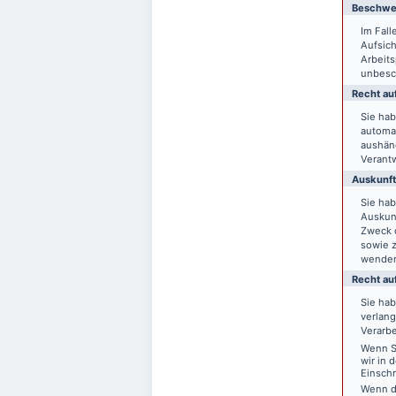
Beschwer
Im Fal
Aufsich
Arbeit
unbesch
Recht auf
Sie hab
automat
aushänd
Verantw
Auskunft
Sie ha
Auskun
Zweck d
sowie 
wende
Recht au
Sie ha
verlang
Verarbe
Wenn Si
wir in 
Einsch
Wenn d