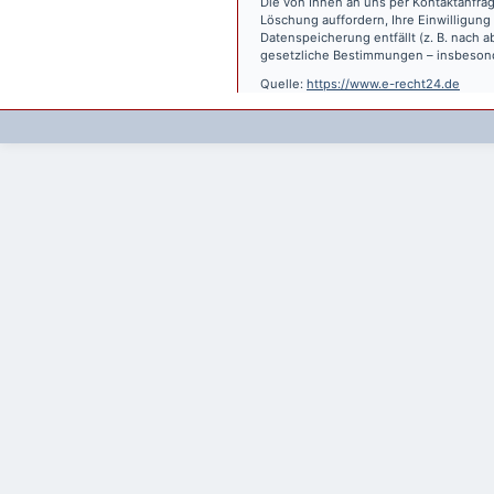
Die von Ihnen an uns per Kontaktanfrag
Löschung auffordern, Ihre Einwilligung
Datenspeicherung entfällt (z. B. nach
gesetzliche Bestimmungen – insbesond
Quelle:
https://www.e-recht24.de