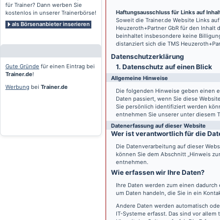
für Trainer? Dann werben Sie
Haftungsausschluss für Links auf Inhalt
kostenlos in unserer Trainerbörse!
Soweit die
Trainer.de
Website Links auf
als Börsenanbieter inserieren
Heuzeroth+Partner GbR für den Inhalt 
beinhaltet insbesondere keine Billigun
distanziert sich die TMS Heuzeroth+Pa
Datenschutz­erklärung
Gute Gründe
für einen Eintrag bei
1. Datenschutz auf einen Blick
Trainer.de
!
Allgemeine Hinweise
Werbung
bei
Trainer.de
Die folgenden Hinweise geben einen e
Daten passiert, wenn Sie diese Websi
Sie persönlich identifiziert werden k
entnehmen Sie unserer unter diesem T
Datenerfassung auf dieser Website
Wer ist verantwortlich für die D
Die Datenverarbeitung auf dieser Webs
können Sie dem Abschnitt „Hinweis zur 
entnehmen.
Wie erfassen wir Ihre Daten?
Ihre Daten werden zum einen dadurch er
um Daten handeln, die Sie in ein Konta
Andere Daten werden automatisch oder
IT-Systeme erfasst. Das sind vor allem