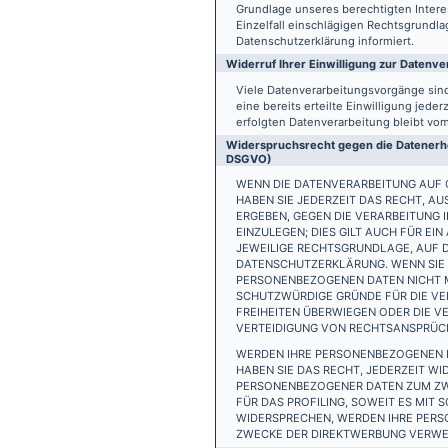
Grundlage unseres berechtigten Interess
Einzelfall einschlägigen Rechtsgrundl
Datenschutzerklärung informiert.
Widerruf Ihrer Einwilligung zur Datenve
Viele Datenverarbeitungsvorgänge sind 
eine bereits erteilte Einwilligung jede
erfolgten Datenverarbeitung bleibt vo
Widerspruchsrecht gegen die Datenerhe
DSGVO)
WENN DIE DATENVERARBEITUNG AUF GR
HABEN SIE JEDERZEIT DAS RECHT, AU
ERGEBEN, GEGEN DIE VERARBEITUNG
EINZULEGEN; DIES GILT AUCH FÜR EI
JEWEILIGE RECHTSGRUNDLAGE, AUF D
DATENSCHUTZERKLÄRUNG. WENN SIE 
PERSONENBEZOGENEN DATEN NICHT M
SCHUTZWÜRDIGE GRÜNDE FÜR DIE VER
FREIHEITEN ÜBERWIEGEN ODER DIE 
VERTEIDIGUNG VON RECHTSANSPRÜCHE
WERDEN IHRE PERSONENBEZOGENEN D
HABEN SIE DAS RECHT, JEDERZEIT W
PERSONENBEZOGENER DATEN ZUM ZWE
FÜR DAS PROFILING, SOWEIT ES MIT
WIDERSPRECHEN, WERDEN IHRE PER
ZWECKE DER DIREKTWERBUNG VERWEN