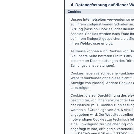
4. Datenerfassung auf dieser W
Cookies
Unsere Internetseiten verwenden so ge
auf Ihrem Endgerät keinen Schaden an
Sitzung (Session-Cookies) oder dauerh
Session-Cookies werden nach Ende Ihr
auf Ihrem Endgerät gespeichert, bis S
Ihren Webbrowser erfolgt.
Teilweise können auch Cookies von Dr
Sie unsere Seite betreten (Third-Part
bestimmter Dienstleistungen des Dritt
Zahlungsdienstleistungen).
Cookies haben verschiedene Funktione
Websitefunktionen ohne diese nicht fu
Anzeige von Videos). Andere Cookies 
anzuzeigen.
Cookies, die zur Durchführung des ele
bestimmter, von Ihnen erwünschter Fun
der Website (z. B. Cookies zur Messun
werden auf Grundlage von Art. 6 Abs. 1
angegeben wird. Der Websitebetreiber 
notwendigen Cookies zur technisch fehl
eine Einwilligung zur Speicherung vo
abgefragt wurde, erfolgt die Verarbeitu
lit. a DSGVO und § 25 Abs. 1 TTDSG); die