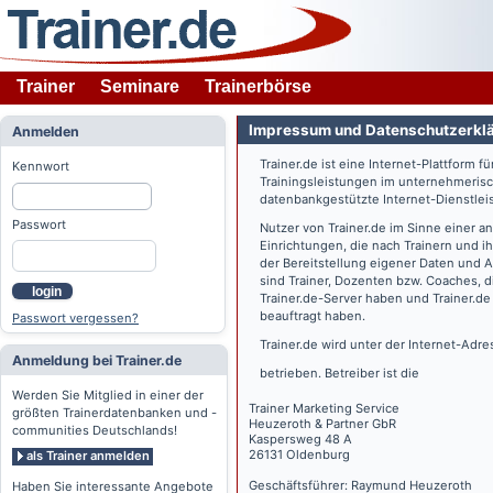
Trainer
Seminare
Trainerbörse
Impressum und Datenschutzerkl
Anmelden
Trainer.de
ist eine Internet-Plattform f
Kennwort
Trainingsleistungen im unternehmerisc
datenbankgestützte Internet-Dienstlei
Passwort
Nutzer von
Trainer.de
im Sinne einer a
Einrichtungen, die nach Trainern und 
der Bereitstellung eigener Daten und 
sind Trainer, Dozenten bzw. Coaches, 
login
Trainer.de
-Server haben und
Trainer.de
beauftragt haben.
Passwort vergessen?
Trainer.de
wird unter der Internet-Adr
Anmeldung bei Trainer.de
betrieben. Betreiber ist die
Werden Sie Mitglied in einer der
Trainer Marketing Service
größten Trainerdatenbanken und -
Heuzeroth & Partner GbR
communities Deutschlands!
Kaspersweg 48 A
26131 Oldenburg
als Trainer anmelden
Geschäftsführer: Raymund Heuzeroth
Haben Sie interessante Angebote