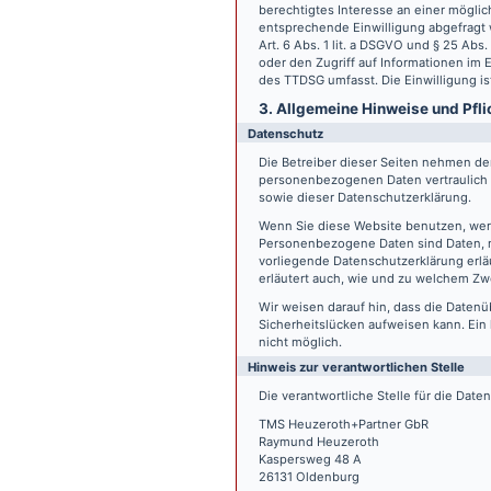
berechtigtes Interesse an einer möglic
entsprechende Einwilligung abgefragt w
Art. 6 Abs. 1 lit. a DSGVO und § 25 Ab
oder den Zugriff auf Informationen im E
des TTDSG umfasst. Die Einwilligung ist
3. Allgemeine Hinweise und Pfli
Datenschutz
Die Betreiber dieser Seiten nehmen den
personenbezogenen Daten vertraulich 
sowie dieser Datenschutzerklärung.
Wenn Sie diese Website benutzen, we
Personenbezogene Daten sind Daten, mi
vorliegende Datenschutzerklärung erläu
erläutert auch, wie und zu welchem Zw
Wir weisen darauf hin, dass die Datenü
Sicherheitslücken aufweisen kann. Ein 
nicht möglich.
Hinweis zur verantwortlichen Stelle
Die verantwortliche Stelle für die Date
TMS Heuzeroth+Partner GbR
Raymund Heuzeroth
Kaspersweg 48 A
26131 Oldenburg