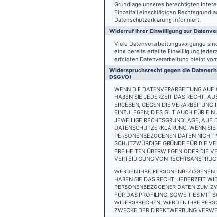
Grundlage unseres berechtigten Interess
Einzelfall einschlägigen Rechtsgrundl
Datenschutzerklärung informiert.
Widerruf Ihrer Einwilligung zur Datenve
Viele Datenverarbeitungsvorgänge sind 
eine bereits erteilte Einwilligung jede
erfolgten Datenverarbeitung bleibt vo
Widerspruchsrecht gegen die Datenerhe
DSGVO)
WENN DIE DATENVERARBEITUNG AUF GR
HABEN SIE JEDERZEIT DAS RECHT, AU
ERGEBEN, GEGEN DIE VERARBEITUNG
EINZULEGEN; DIES GILT AUCH FÜR EI
JEWEILIGE RECHTSGRUNDLAGE, AUF D
DATENSCHUTZERKLÄRUNG. WENN SIE 
PERSONENBEZOGENEN DATEN NICHT M
SCHUTZWÜRDIGE GRÜNDE FÜR DIE VER
FREIHEITEN ÜBERWIEGEN ODER DIE 
VERTEIDIGUNG VON RECHTSANSPRÜCHE
WERDEN IHRE PERSONENBEZOGENEN D
HABEN SIE DAS RECHT, JEDERZEIT W
PERSONENBEZOGENER DATEN ZUM ZWE
FÜR DAS PROFILING, SOWEIT ES MIT
WIDERSPRECHEN, WERDEN IHRE PER
ZWECKE DER DIREKTWERBUNG VERWEN