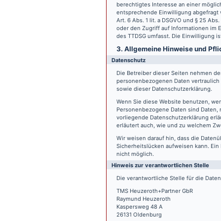
berechtigtes Interesse an einer möglic
entsprechende Einwilligung abgefragt w
Art. 6 Abs. 1 lit. a DSGVO und § 25 Ab
oder den Zugriff auf Informationen im E
des TTDSG umfasst. Die Einwilligung ist
3. Allgemeine Hinweise und Pfli
Datenschutz
Die Betreiber dieser Seiten nehmen den
personenbezogenen Daten vertraulich 
sowie dieser Datenschutzerklärung.
Wenn Sie diese Website benutzen, we
Personenbezogene Daten sind Daten, mi
vorliegende Datenschutzerklärung erläu
erläutert auch, wie und zu welchem Zw
Wir weisen darauf hin, dass die Datenü
Sicherheitslücken aufweisen kann. Ein 
nicht möglich.
Hinweis zur verantwortlichen Stelle
Die verantwortliche Stelle für die Date
TMS Heuzeroth+Partner GbR
Raymund Heuzeroth
Kaspersweg 48 A
26131 Oldenburg