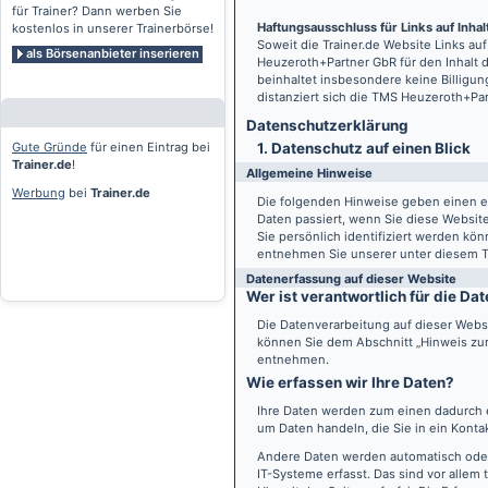
für Trainer? Dann werben Sie
Haftungsausschluss für Links auf Inhalt
kostenlos in unserer Trainerbörse!
Soweit die
Trainer.de
Website Links auf
als Börsenanbieter inserieren
Heuzeroth+Partner GbR für den Inhalt 
beinhaltet insbesondere keine Billigun
distanziert sich die TMS Heuzeroth+Pa
Datenschutz­erklärung
Gute Gründe
für einen Eintrag bei
1. Datenschutz auf einen Blick
Trainer.de
!
Allgemeine Hinweise
Werbung
bei
Trainer.de
Die folgenden Hinweise geben einen e
Daten passiert, wenn Sie diese Websi
Sie persönlich identifiziert werden k
entnehmen Sie unserer unter diesem T
Datenerfassung auf dieser Website
Wer ist verantwortlich für die D
Die Datenverarbeitung auf dieser Webs
können Sie dem Abschnitt „Hinweis zur 
entnehmen.
Wie erfassen wir Ihre Daten?
Ihre Daten werden zum einen dadurch er
um Daten handeln, die Sie in ein Konta
Andere Daten werden automatisch oder
IT-Systeme erfasst. Das sind vor allem