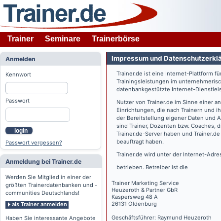
Trainer
Seminare
Trainerbörse
Impressum und Datenschutzerkl
Anmelden
Trainer.de
ist eine Internet-Plattform f
Kennwort
Trainingsleistungen im unternehmerisc
datenbankgestützte Internet-Dienstlei
Passwort
Nutzer von
Trainer.de
im Sinne einer a
Einrichtungen, die nach Trainern und 
der Bereitstellung eigener Daten und 
sind Trainer, Dozenten bzw. Coaches, 
login
Trainer.de
-Server haben und
Trainer.de
beauftragt haben.
Passwort vergessen?
Trainer.de
wird unter der Internet-Adr
Anmeldung bei Trainer.de
betrieben. Betreiber ist die
Werden Sie Mitglied in einer der
Trainer Marketing Service
größten Trainerdatenbanken und -
Heuzeroth & Partner GbR
communities Deutschlands!
Kaspersweg 48 A
26131 Oldenburg
als Trainer anmelden
Geschäftsführer: Raymund Heuzeroth
Haben Sie interessante Angebote