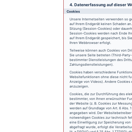
4. Datenerfassung auf dieser W
Cookies
Unsere Internetseiten verwenden so ge
auf Ihrem Endgerät keinen Schaden an
Sitzung (Session-Cookies) oder dauerh
Session-Cookies werden nach Ende Ihr
auf Ihrem Endgerät gespeichert, bis S
Ihren Webbrowser erfolgt.
Teilweise können auch Cookies von Dr
Sie unsere Seite betreten (Third-Part
bestimmter Dienstleistungen des Dritt
Zahlungsdienstleistungen).
Cookies haben verschiedene Funktione
Websitefunktionen ohne diese nicht fu
Anzeige von Videos). Andere Cookies 
anzuzeigen.
Cookies, die zur Durchführung des ele
bestimmter, von Ihnen erwünschter Fun
der Website (z. B. Cookies zur Messun
werden auf Grundlage von Art. 6 Abs. 1
angegeben wird. Der Websitebetreiber 
notwendigen Cookies zur technisch fehl
eine Einwilligung zur Speicherung vo
abgefragt wurde, erfolgt die Verarbeitu
lit. a DSGVO und § 25 Abs. 1 TTDSG); die