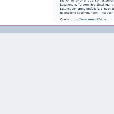
Die von Ihnen an uns per Kontaktanfrag
Löschung auffordern, Ihre Einwilligung
Datenspeicherung entfällt (z. B. nach
gesetzliche Bestimmungen – insbesond
Quelle:
https://www.e-recht24.de