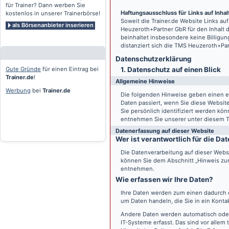
für Trainer? Dann werben Sie
Haftungsausschluss für Links auf Inhalt
kostenlos in unserer Trainerbörse!
Soweit die
Trainer.de
Website Links auf
als Börsenanbieter inserieren
Heuzeroth+Partner GbR für den Inhalt 
beinhaltet insbesondere keine Billigun
distanziert sich die TMS Heuzeroth+Pa
Datenschutz­erklärung
Gute Gründe
für einen Eintrag bei
1. Datenschutz auf einen Blick
Trainer.de
!
Allgemeine Hinweise
Werbung
bei
Trainer.de
Die folgenden Hinweise geben einen e
Daten passiert, wenn Sie diese Websi
Sie persönlich identifiziert werden k
entnehmen Sie unserer unter diesem T
Datenerfassung auf dieser Website
Wer ist verantwortlich für die D
Die Datenverarbeitung auf dieser Webs
können Sie dem Abschnitt „Hinweis zur 
entnehmen.
Wie erfassen wir Ihre Daten?
Ihre Daten werden zum einen dadurch er
um Daten handeln, die Sie in ein Konta
Andere Daten werden automatisch oder
IT-Systeme erfasst. Das sind vor allem