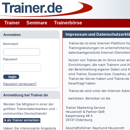
Trainer
Seminare
Trainerbörse
Impressum und Datenschutzerkl
Anmelden
Trainer.de
ist eine Internet-Plattform f
Kennwort
Trainingsleistungen im unternehmerisc
datenbankgestützte Internet-Dienstlei
Passwort
Nutzer von
Trainer.de
im Sinne einer a
Einrichtungen, die nach Trainern und 
der Bereitstellung eigener Daten und 
sind Trainer, Dozenten bzw. Coaches, 
login
Trainer.de
-Server haben und
Trainer.de
beauftragt haben.
Passwort vergessen?
Trainer.de
wird unter der Internet-Adr
Anmeldung bei Trainer.de
betrieben. Betreiber ist die
Werden Sie Mitglied in einer der
Trainer Marketing Service
größten Trainerdatenbanken und -
Heuzeroth & Partner GbR
communities Deutschlands!
Kaspersweg 48 A
26131 Oldenburg
als Trainer anmelden
Geschäftsführer: Raymund Heuzeroth
Haben Sie interessante Angebote