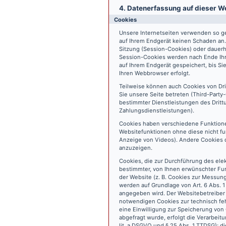
4. Datenerfassung auf dieser W
Cookies
Unsere Internetseiten verwenden so ge
auf Ihrem Endgerät keinen Schaden an
Sitzung (Session-Cookies) oder dauerh
Session-Cookies werden nach Ende Ihr
auf Ihrem Endgerät gespeichert, bis S
Ihren Webbrowser erfolgt.
Teilweise können auch Cookies von Dr
Sie unsere Seite betreten (Third-Part
bestimmter Dienstleistungen des Dritt
Zahlungsdienstleistungen).
Cookies haben verschiedene Funktione
Websitefunktionen ohne diese nicht fu
Anzeige von Videos). Andere Cookies 
anzuzeigen.
Cookies, die zur Durchführung des ele
bestimmter, von Ihnen erwünschter Fun
der Website (z. B. Cookies zur Messun
werden auf Grundlage von Art. 6 Abs. 1
angegeben wird. Der Websitebetreiber 
notwendigen Cookies zur technisch fehl
eine Einwilligung zur Speicherung vo
abgefragt wurde, erfolgt die Verarbeitu
lit. a DSGVO und § 25 Abs. 1 TTDSG); die