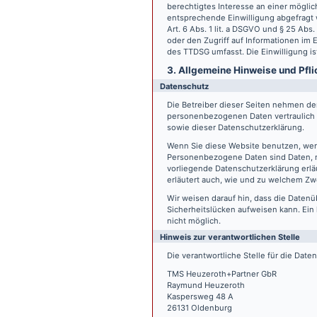
berechtigtes Interesse an einer möglic
entsprechende Einwilligung abgefragt w
Art. 6 Abs. 1 lit. a DSGVO und § 25 Ab
oder den Zugriff auf Informationen im E
des TTDSG umfasst. Die Einwilligung ist
3. Allgemeine Hinweise und Pfli
Datenschutz
Die Betreiber dieser Seiten nehmen den
personenbezogenen Daten vertraulich 
sowie dieser Datenschutzerklärung.
Wenn Sie diese Website benutzen, we
Personenbezogene Daten sind Daten, mi
vorliegende Datenschutzerklärung erläu
erläutert auch, wie und zu welchem Zw
Wir weisen darauf hin, dass die Datenü
Sicherheitslücken aufweisen kann. Ein 
nicht möglich.
Hinweis zur verantwortlichen Stelle
Die verantwortliche Stelle für die Date
TMS Heuzeroth+Partner GbR
Raymund Heuzeroth
Kaspersweg 48 A
26131 Oldenburg