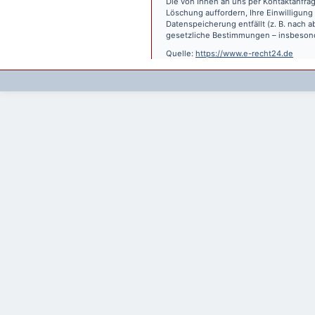
Die von Ihnen an uns per Kontaktanfrag
Löschung auffordern, Ihre Einwilligung
Datenspeicherung entfällt (z. B. nach
gesetzliche Bestimmungen – insbesond
Quelle:
https://www.e-recht24.de