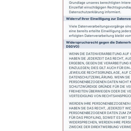
Grundlage unseres berechtigten Interess
Einzelfall einschlägigen Rechtsgrundl
Datenschutzerklärung informiert.
Widerruf Ihrer Einwilligung zur Datenve
Viele Datenverarbeitungsvorgänge sind 
eine bereits erteilte Einwilligung jede
erfolgten Datenverarbeitung bleibt vo
Widerspruchsrecht gegen die Datenerhe
DSGVO)
WENN DIE DATENVERARBEITUNG AUF GR
HABEN SIE JEDERZEIT DAS RECHT, AU
ERGEBEN, GEGEN DIE VERARBEITUNG
EINZULEGEN; DIES GILT AUCH FÜR EI
JEWEILIGE RECHTSGRUNDLAGE, AUF D
DATENSCHUTZERKLÄRUNG. WENN SIE 
PERSONENBEZOGENEN DATEN NICHT M
SCHUTZWÜRDIGE GRÜNDE FÜR DIE VER
FREIHEITEN ÜBERWIEGEN ODER DIE 
VERTEIDIGUNG VON RECHTSANSPRÜCHE
WERDEN IHRE PERSONENBEZOGENEN D
HABEN SIE DAS RECHT, JEDERZEIT W
PERSONENBEZOGENER DATEN ZUM ZWE
FÜR DAS PROFILING, SOWEIT ES MIT
WIDERSPRECHEN, WERDEN IHRE PER
ZWECKE DER DIREKTWERBUNG VERWEN