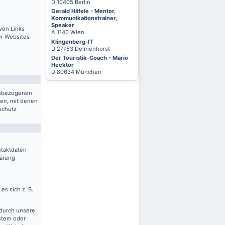
D 10405 Berlin
Gerald Häfele - Mentor,
Kommunikationstrainer,
Speaker
von Links
A 1140 Wien
er Websites
Klingenberg-IT
D 27753 Delmenhorst
Der Touristik-Coach - Mario
Hecktor
D 80634 München
nenbezogenen
ten, mit denen
schutz
ntaktdaten
lärung
es sich z. B.
 durch unsere
ystem oder