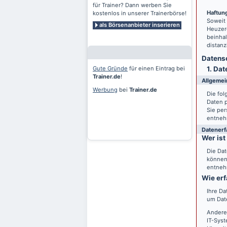
für Trainer? Dann werben Sie
Haftung
kostenlos in unserer Trainerbörse!
Soweit
als Börsenanbieter inserieren
Heuzero
beinhal
distanz
Datensc
Gute Gründe
für einen Eintrag bei
1. Dat
Trainer.de
!
Allgemei
Werbung
bei
Trainer.de
Die fo
Daten 
Sie per
entneh
Datenerf
Wer ist
Die Dat
können 
entneh
Wie erf
Ihre Da
um Date
Andere
IT-Syst