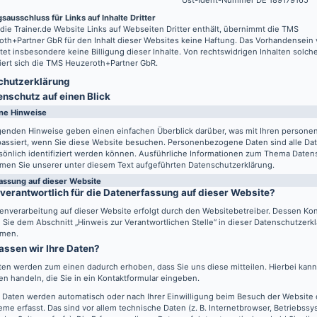
Ust-Ident-Nummer DE 189179165
sausschluss für Links auf Inhalte Dritter
 die
Trainer.de
Website Links auf Webseiten Dritter enthält, übernimmt die TMS
th+Partner GbR für den Inhalt dieser Websites keine Haftung. Das Vorhandensein 
tet insbesondere keine Billigung dieser Inhalte. Von rechtswidrigen Inhalten solch
iert sich die TMS Heuzeroth+Partner GbR.
hutz­erklärung
enschutz auf einen Blick
ne Hinweise
lgenden Hinweise geben einen einfachen Überblick darüber, was mit Ihren perso
passiert, wenn Sie diese Website besuchen. Personenbezogene Daten sind alle Da
sönlich identifiziert werden können. Ausführliche Informationen zum Thema Daten
men Sie unserer unter diesem Text aufgeführten Datenschutzerklärung.
assung auf dieser Website
 verantwortlich für die Datenerfassung auf dieser Website?
enverarbeitung auf dieser Website erfolgt durch den Websitebetreiber. Dessen Ko
Sie dem Abschnitt „Hinweis zur Verantwortlichen Stelle“ in dieser Datenschutzerk
men.
assen wir Ihre Daten?
ten werden zum einen dadurch erhoben, dass Sie uns diese mitteilen. Hierbei kann 
n handeln, die Sie in ein Kontaktformular eingeben.
 Daten werden automatisch oder nach Ihrer Einwilligung beim Besuch der Website
eme erfasst. Das sind vor allem technische Daten (z. B. Internetbrowser, Betriebss