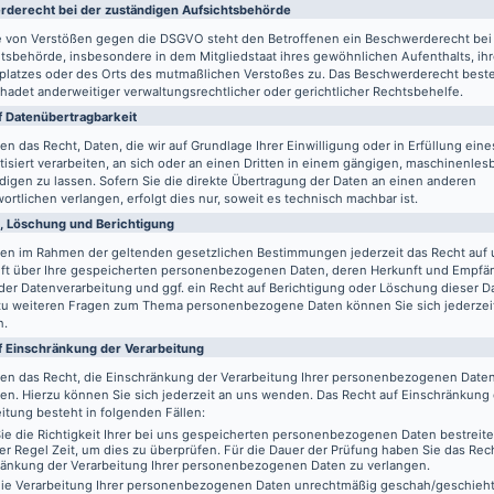
de­recht bei der zuständigen Aufsichts­behörde
le von Verstößen gegen die DSGVO steht den Betroffenen ein Beschwerderecht bei
tsbehörde, insbesondere in dem Mitgliedstaat ihres gewöhnlichen Aufenthalts, ih
splatzes oder des Orts des mutmaßlichen Verstoßes zu. Das Beschwerderecht best
adet anderweitiger verwaltungsrechtlicher oder gerichtlicher Rechtsbehelfe.
 Daten­übertrag­barkeit
en das Recht, Daten, die wir auf Grundlage Ihrer Einwilligung oder in Erfüllung eine
isiert verarbeiten, an sich oder an einen Dritten in einem gängigen, maschinenle
igen zu lassen. Sofern Sie die direkte Übertragung der Daten an einen anderen
ortlichen verlangen, erfolgt dies nur, soweit es technisch machbar ist.
, Löschung und Berichtigung
ben im Rahmen der geltenden gesetzlichen Bestimmungen jederzeit das Recht auf 
ft über Ihre gespeicherten personenbezogenen Daten, deren Herkunft und Empfä
er Datenverarbeitung und ggf. ein Recht auf Berichtigung oder Löschung dieser D
zu weiteren Fragen zum Thema personenbezogene Daten können Sie sich jederzei
n.
f Einschränkung der Verarbeitung
ben das Recht, die Einschränkung der Verarbeitung Ihrer personenbezogenen Date
en. Hierzu können Sie sich jederzeit an uns wenden. Das Recht auf Einschränkung
itung besteht in folgenden Fällen:
e die Richtigkeit Ihrer bei uns gespeicherten personenbezogenen Daten bestreit
der Regel Zeit, um dies zu überprüfen. Für die Dauer der Prüfung haben Sie das Rech
ränkung der Verarbeitung Ihrer personenbezogenen Daten zu verlangen.
ie Verarbeitung Ihrer personenbezogenen Daten unrechtmäßig geschah/geschieht