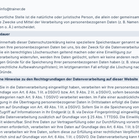
 info@trainer.de
ortliche Stelle ist die natürliche oder juristische Person, die allein oder gemeinsa
ie Zwecke und Mittel der Verarbeitung von personenbezogenen Daten (z. B. Namen,
n o. Ä.) entscheidet.
rdauer
innerhalb dieser Datenschutzerklärung keine speziellere Speicherdauer genannt w
ben Ihre personenbezogenen Daten bei uns, bis der Zweck für die Datenverarbeitun
ie ein berechtigtes Löschersuchen geltend machen oder eine Einwilligung zur
rarbeitung widerrufen, werden Ihre Daten gelöscht, sofern wir keine anderen recht
gen Gründe für die Speicherung Ihrer personenbezogenen Daten haben (z. B. steu
rechtliche Aufbewahrungsfristen); im letztgenannten Fall erfolgt die Löschung nach
Gründe.
ne Hinweise zu den Rechtsgrundlagen der Datenverarbeitung auf dieser Website
Sie in die Datenverarbeitung eingewilligt haben, verarbeiten wir Ihre personenbe
ndlage von Art. 6 Abs. 1 lit. a DSGVO bzw. Art. 9 Abs. 2 lit. a DSGVO, sofern besond
tegorien nach Art. 9 Abs. 1 DSGVO verarbeitet werden. Im Falle einer ausdrücklich
igung in die Übertragung personenbezogener Daten in Drittstaaten erfolgt die Dat
m auf Grundlage von Art. 49 Abs. 1 lit. a DSGVO. Sofern Sie in die Speicherung vo
Zugriff auf Informationen in Ihr Endgerät (z. B. via Device-Fingerprinting) eingewilli
 die Datenverarbeitung zusätzlich auf Grundlage von § 25 Abs. 1 TTDSG. Die Einwilli
it widerrufbar. Sind Ihre Daten zur Vertragserfüllung oder zur Durchführung vorvert
en erforderlich, verarbeiten wir Ihre Daten auf Grundlage des Art. 6 Abs. 1 lit. b
n verarbeiten wir Ihre Daten, sofern diese zur Erfüllung einer rechtlichen Verpflich
rlich sind auf Grundlage von Art. 6 Abs. 1 lit. c DSGVO. Die Datenverarbeitung kann 