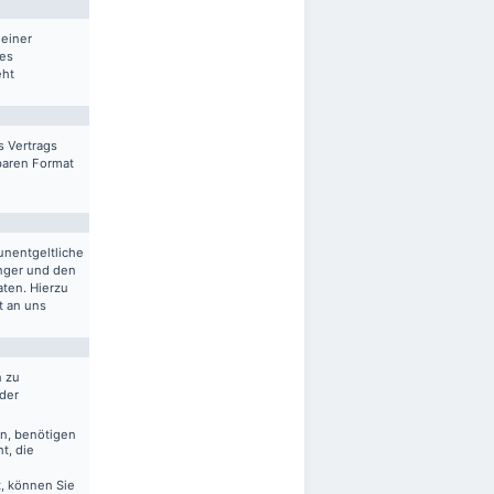
 einer
res
eht
s Vertrags
sbaren Format
unentgeltliche
nger und den
aten. Hierzu
t an uns
n zu
 der
en, benötigen
t, die
, können Sie