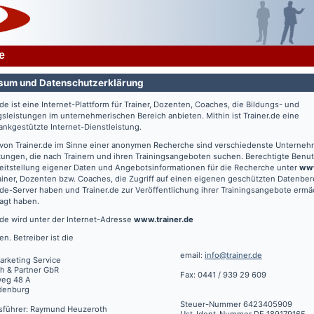
e
sum und Datenschutzerklärung
.de
ist eine Internet-Plattform für Trainer, Dozenten, Coaches, die Bildungs- und
gsleistungen im unternehmerischen Bereich anbieten. Mithin ist
Trainer.de
eine
nkgestützte Internet-Dienstleistung.
 von
Trainer.de
im Sinne einer anonymen Recherche sind verschiedenste Unterne
tungen, die nach Trainern und ihren Trainingsangeboten suchen. Berechtigte Benut
eitstellung eigener Daten und Angebotsinformationen für die Recherche unter
www
ainer, Dozenten bzw. Coaches, die Zugriff auf einen eigenen geschützten Datenbe
.de
-Server haben und
Trainer.de
zur Veröffentlichung ihrer Trainingsangebote ermä
agt haben.
.de
wird unter der Internet-Adresse
www.trainer.de
en. Betreiber ist die
email:
info@trainer.de
arketing Service
h & Partner GbR
Fax: 0441 / 939 29 609
weg 48 A
denburg
Steuer-Nummer 6423405909
sführer: Raymund Heuzeroth