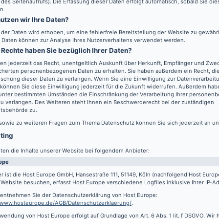
 des Seitenaufrufs). Die Erfassung dieser Daten erfolgt automatisch, sobald Sie di
n.
utzen wir Ihre Daten?
l der Daten wird erhoben, um eine fehlerfreie Bereitstellung der Website zu gewähr
 Daten können zur Analyse Ihres Nutzerverhaltens verwendet werden.
Rechte haben Sie bezüglich Ihrer Daten?
en jederzeit das Recht, unentgeltlich Auskunft über Herkunft, Empfänger und Zwec
cherten personenbezogenen Daten zu erhalten. Sie haben außerdem ein Recht, die
schung dieser Daten zu verlangen. Wenn Sie eine Einwilligung zur Datenverarbeitu
können Sie diese Einwilligung jederzeit für die Zukunft widerrufen. Außerdem hab
 unter bestimmten Umständen die Einschränkung der Verarbeitung Ihrer persone
u verlangen. Des Weiteren steht Ihnen ein Beschwerderecht bei der zuständigen
htsbehörde zu.
 sowie zu weiteren Fragen zum Thema Datenschutz können Sie sich jederzeit an u
sting
ten die Inhalte unserer Website bei folgendem Anbieter:
ope
r ist die Host Europe GmbH, Hansestraße 111, 51149, Köln (nachfolgend Host Euro
Website besuchen, erfasst Host Europe verschiedene Logfiles inklusive Ihrer IP-A
s entnehmen Sie der Datenschutzerklärung von Host Europe:
//www.hosteurope.de/AGB/Datenschutzerklaerung/
.
wendung von Host Europe erfolgt auf Grundlage von Art. 6 Abs. 1 lit. f DSGVO. Wir 