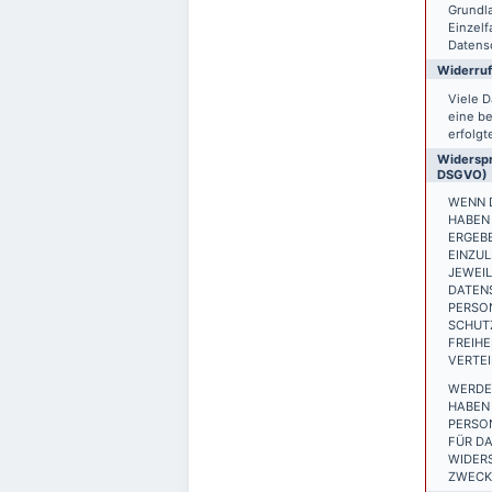
Grundla
Einzelf
Datensc
Widerruf
Viele D
eine be
erfolgt
Widerspr
DSGVO)
WENN D
HABEN 
ERGEB
EINZUL
JEWEIL
DATEN
PERSON
SCHUTZ
FREIH
VERTEI
WERDE
HABEN 
PERSO
FÜR DA
WIDER
ZWECKE