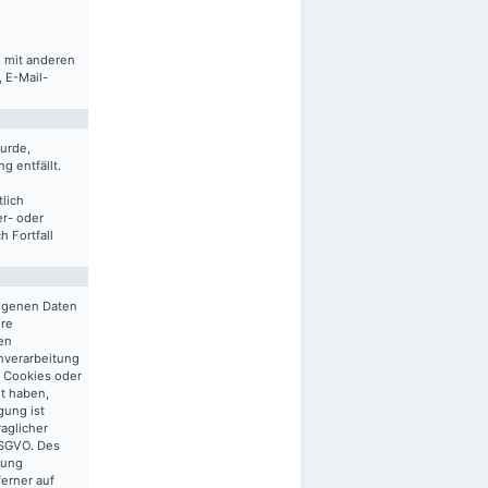
m mit anderen
 E-Mail-
urde,
g entfällt.
lich
er- oder
 Fortfall
zogenen Daten
ere
en
enverarbeitung
n Cookies oder
gt haben,
gung ist
raglicher
 DSGVO. Des
tung
ferner auf