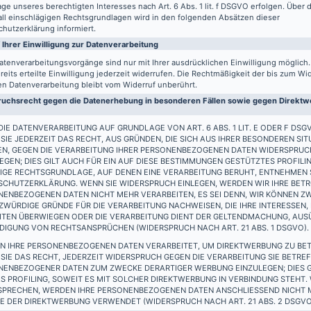
ge unseres berechtigten Interesses nach Art. 6 Abs. 1 lit. f DSGVO erfolgen. Über d
all einschlägigen Rechtsgrundlagen wird in den folgenden Absätzen dieser
hutzerklärung informiert.
 Ihrer Einwilligung zur Datenverarbeitung
atenverarbeitungsvorgänge sind nur mit Ihrer ausdrücklichen Einwilligung möglich
reits erteilte Einwilligung jederzeit widerrufen. Die Rechtmäßigkeit der bis zum Wi
en Datenverarbeitung bleibt vom Widerruf unberührt.
uchsrecht gegen die Datenerhebung in besonderen Fällen sowie gegen Direktwe
IE DATENVERARBEITUNG AUF GRUNDLAGE VON ART. 6 ABS. 1 LIT. E ODER F DSG
SIE JEDERZEIT DAS RECHT, AUS GRÜNDEN, DIE SICH AUS IHRER BESONDEREN SIT
EN, GEGEN DIE VERARBEITUNG IHRER PERSONENBEZOGENEN DATEN WIDERSPRUC
EGEN; DIES GILT AUCH FÜR EIN AUF DIESE BESTIMMUNGEN GESTÜTZTES PROFILIN
IGE RECHTSGRUNDLAGE, AUF DENEN EINE VERARBEITUNG BERUHT, ENTNEHMEN S
SCHUTZERKLÄRUNG. WENN SIE WIDERSPRUCH EINLEGEN, WERDEN WIR IHRE BET
ENBEZOGENEN DATEN NICHT MEHR VERARBEITEN, ES SEI DENN, WIR KÖNNEN Z
WÜRDIGE GRÜNDE FÜR DIE VERARBEITUNG NACHWEISEN, DIE IHRE INTERESSEN,
EITEN ÜBERWIEGEN ODER DIE VERARBEITUNG DIENT DER GELTENDMACHUNG, AU
DIGUNG VON RECHTSANSPRÜCHEN (WIDERSPRUCH NACH ART. 21 ABS. 1 DSGVO).
N IHRE PERSONENBEZOGENEN DATEN VERARBEITET, UM DIREKTWERBUNG ZU BET
SIE DAS RECHT, JEDERZEIT WIDERSPRUCH GEGEN DIE VERARBEITUNG SIE BETRE
NENBEZOGENER DATEN ZUM ZWECKE DERARTIGER WERBUNG EINZULEGEN; DIES G
S PROFILING, SOWEIT ES MIT SOLCHER DIREKTWERBUNG IN VERBINDUNG STEHT.
SPRECHEN, WERDEN IHRE PERSONENBEZOGENEN DATEN ANSCHLIESSEND NICHT
 DER DIREKTWERBUNG VERWENDET (WIDERSPRUCH NACH ART. 21 ABS. 2 DSGVO