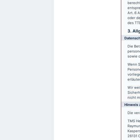
berecht
entspre
Art. 6 
oder de
des TTD
3. Al
Datensc
Die Bet
person
sowie d
Wenn S
Persone
vorlieg
erläute
Wir wei
Sicherh
nicht m
Hinweis 
Die ver
TMS He
Raymun
Kasper
26131 