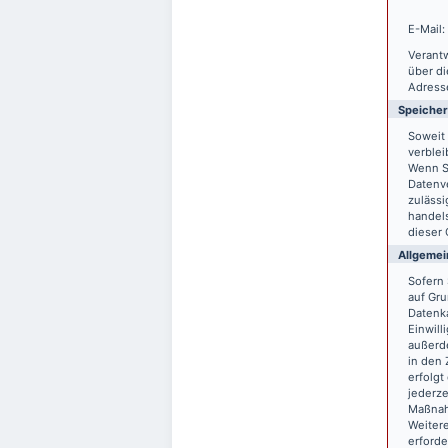
E-Mail:
Verantw
über d
Adresse
Speiche
Soweit 
verblei
Wenn S
Datenve
zulässi
handels
dieser 
Allgemei
Sofern 
auf Gru
Datenka
Einwill
außerde
in den 
erfolgt
jederze
Maßnahm
Weitere
erforde