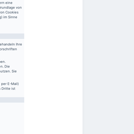
ern eine
 Grundlage von
 von Cookies
g) im Sinne
behandeln Ihre
rschriften
ben.
n. Die
nutzen. Sie
 per E-Mail)
Dritte ist