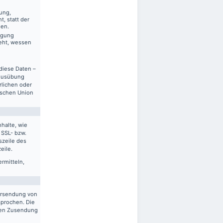
ung,
, statt der
gen.
ägung
eht, wessen
diese Daten –
 Ausübung
rlichen oder
ischen Union
halte, wie
 SSL- bzw.
szeile des
eile.
ermitteln,
ersendung von
sprochen. Die
gten Zusendung