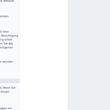
ese Website
leisten.
k Ihrer
 Berichtigung
ng erteilt
en Sie das
nbezogenen
ns wenden.
pe) Wenn Sie
dressen.
haben ein