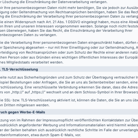
er Löschung die Einschränkung der Datenverarbeitung verlangen.
ir Ihre personenbezogenen Daten nicht mehr benötigen, Sie sie jedoch zur Ausüb
digung oder Geltendmachung von Rechtsansprüchen benötigen, haben Sie das Recht
ng die Einschränkung der Verarbeitung Ihrer personenbezogenen Daten zu verlan
ie einen Widerspruch nach Art. 21 Abs. 1 DSGVO eingelegt haben, muss eine Abw
en Ihren und unseren Interessen vorgenommen werden. Solange noch nicht festst
sen überwiegen, haben Sie das Recht, die Einschränkung der Verarbeitung Ihrer
enbezogenen Daten zu verlangen.
ie die Verarbeitung Ihrer personenbezogenen Daten eingeschränkt haben, dürfen 
er Speicherung abgesehen – nur mit Ihrer Einwilligung oder zur Geltendmachung,
erteidigung von Rechtsansprüchen oder zum Schutz der Rechte einer anderen natü
schen Person oder aus Gründen eines wichtigen öffentlichen Interesses der Europä
nes Mitgliedstaats verarbeitet werden.
. TLS-Verschlüsselung
eite nutzt aus Sicherheitsgründen und zum Schutz der Übertragung vertraulicher In
spiel Bestellungen oder Anfragen, die Sie an uns als Seitenbetreiber senden, eine
schlüsselung. Eine verschlüsselte Verbindung erkennen Sie daran, dass die Adres
s von „http://“ auf „https://“ wechselt und an dem Schloss-Symbol in Ihrer Browserz
e SSL- bzw. TLS-Verschlüsselung aktiviert ist, können die Daten, die Sie an uns üb
on Dritten mitgelesen werden.
ruch gegen Werbe-E-Mails
tzung von im Rahmen der Impressumspflicht veröffentlichten Kontaktdaten zur Üb
usdrücklich angeforderter Werbung und Informationsmaterialien wird hiermit wider
er der Seiten behalten sich ausdrücklich rechtliche Schritte im Falle der unverlan
rbeinformationen, etwa durch Spam-E-Mails, vor.