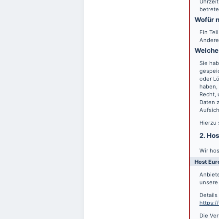
Uhrzeit
betrete
Wofür n
Ein Tei
Andere
Welche 
Sie hab
gespei
oder Lö
haben, 
Recht,
Daten z
Aufsic
Hierzu
2. Ho
Wir hos
Host Eur
Anbiete
unsere 
Detail
https:
Die Ver