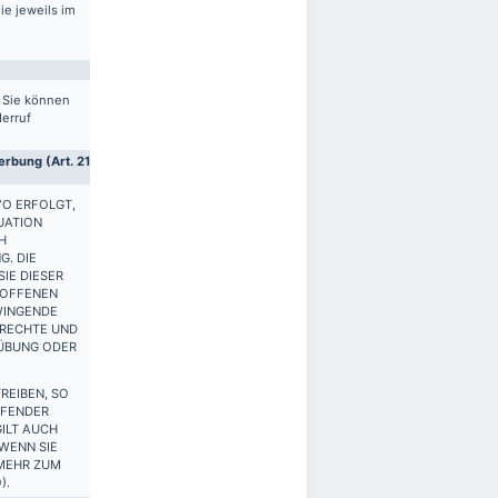
ie jeweils im
. Sie können
derruf
rbung (Art. 21
VO ERFOLGT,
UATION
H
G. DIE
IE DIESER
ROFFENEN
WINGENDE
 RECHTE UND
SÜBUNG ODER
REIBEN, SO
FFENDER
ILT AUCH
 WENN SIE
 MEHR ZUM
).