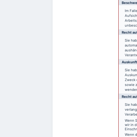
Beschwer
Im Fal
Aufsich
Arbeit
unbesch
Recht auf
Sie hab
automat
aushänd
Verantw
Auskunft
Sie ha
Auskun
Zweck d
sowie 
wende
Recht au
Sie ha
verlang
Verarbe
Wenn Si
wir in 
Einsch
Wenn d