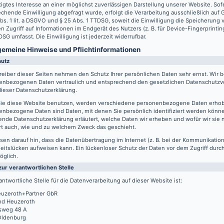
igtes Interesse an einer möglichst zuverlässigen Darstellung unserer Website. Sof
chende Einwilligung abgefragt wurde, erfolgt die Verarbeitung ausschließlich auf
Abs. 1 lit. a DSGVO und § 25 Abs. 1 TTDSG, soweit die Einwilligung die Speicherung
n Zugriff auf Informationen im Endgerät des Nutzers (z. B. für Device-Fingerprintin
SG umfasst. Die Einwilligung ist jederzeit widerrufbar.
lgemeine Hinweise und Pflicht­informationen
hutz
reiber dieser Seiten nehmen den Schutz Ihrer persönlichen Daten sehr ernst. Wir 
enbezogenen Daten vertraulich und entsprechend den gesetzlichen Datenschutzvo
ieser Datenschutzerklärung.
ie diese Website benutzen, werden verschiedene personenbezogene Daten erho
nbezogene Daten sind Daten, mit denen Sie persönlich identifiziert werden könne
ende Datenschutzerklärung erläutert, welche Daten wir erheben und wofür wir sie 
rt auch, wie und zu welchem Zweck das geschieht.
sen darauf hin, dass die Datenübertragung im Internet (z. B. bei der Kommunikation
eitslücken aufweisen kann. Ein lückenloser Schutz der Daten vor dem Zugriff durch 
öglich.
zur verantwortlichen Stelle
antwortliche Stelle für die Datenverarbeitung auf dieser Website ist:
uzeroth+Partner GbR
d Heuzeroth
sweg 48 A
Oldenburg