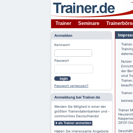
Trainer
Seminare
Trainerbörs
Impres
Anmelden
Trainer
Kennwort
Trainin
datenba
Passwort
Nutzer
Einrich
der Ber
sind Tr
login
Trainer
beauftr
Passwort vergessen?
Trainer
Anmeldung bei Trainer.de
betrieb
Werden Sie Mitglied in einer der
Trainer M
größten Trainerdatenbanken und -
Heuzerot
communities Deutschlands!
Kaspers
26131 Ol
als Trainer anmelden
Geschäft
Haben Sie interessante Angebote