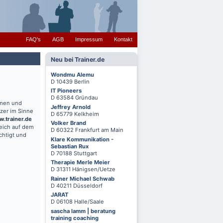
FAQ's
AGB
Impressum
Kontakt
Neu bei Trainer.de
Wondmu Alemu
D 10439 Berlin
IT Pioneers
D 63584 Gründau
hmen und
Jeffrey Arnold
zer im Sinne
D 65779 Kelkheim
.trainer.de
Volker Brand
reich auf dem
D 60322 Frankfurt am Main
chtigt und
Klare Kommunikation -
Sebastian Rux
D 70188 Stuttgart
Therapie Merle Meier
D 31311 Hänigsen/Uetze
Rainer Michael Schwab
D 40211 Düsseldorf
JARAT
D 06108 Halle/Saale
sascha lamm | beratung
training coaching