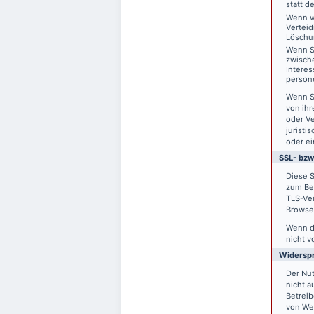
statt d
Wenn w
Vertei
Löschu
Wenn S
zwisch
Interes
person
Wenn S
von ihr
oder V
juristi
oder ei
SSL- bzw
Diese S
zum Bei
TLS-Ver
Browser
Wenn di
nicht v
Widersp
Der Nu
nicht a
Betreib
von We