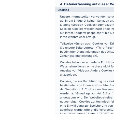
4. Datenerfassung auf dieser W
Cookies
Unsere Internetseiten verwenden so ge
auf Ihrem Endgerät keinen Schaden an
Sitzung (Session-Cookies) oder dauerh
Session-Cookies werden nach Ende Ihr
auf Ihrem Endgerät gespeichert, bis S
Ihren Webbrowser erfolgt.
Teilweise können auch Cookies von Dr
Sie unsere Seite betreten (Third-Part
bestimmter Dienstleistungen des Dritt
Zahlungsdienstleistungen).
Cookies haben verschiedene Funktione
Websitefunktionen ohne diese nicht fu
Anzeige von Videos). Andere Cookies 
anzuzeigen.
Cookies, die zur Durchführung des ele
bestimmter, von Ihnen erwünschter Fun
der Website (z. B. Cookies zur Messun
werden auf Grundlage von Art. 6 Abs. 1
angegeben wird. Der Websitebetreiber 
notwendigen Cookies zur technisch fehl
eine Einwilligung zur Speicherung vo
abgefragt wurde, erfolgt die Verarbeitu
lit. a DSGVO und § 25 Abs. 1 TTDSG); die