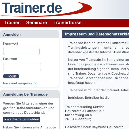
Trainer
Seminare
Trainerbörse
Impressum und Datenschutzerkl
Anmelden
Trainer.de
ist eine Internet-Plattform f
Kennwort
Trainingsleistungen im unternehmerisc
datenbankgestützte Internet-Dienstlei
Passwort
Nutzer von
Trainer.de
im Sinne einer a
Einrichtungen, die nach Trainern und 
der Bereitstellung eigener Daten und 
sind Trainer, Dozenten bzw. Coaches, 
login
Trainer.de
-Server haben und
Trainer.de
beauftragt haben.
Passwort vergessen?
Trainer.de
wird unter der Internet-Adr
Anmeldung bei Trainer.de
betrieben. Betreiber ist die
Werden Sie Mitglied in einer der
Trainer Marketing Service
größten Trainerdatenbanken und -
Heuzeroth & Partner GbR
communities Deutschlands!
Kaspersweg 48 A
26131 Oldenburg
als Trainer anmelden
Geschäftsführer: Raymund Heuzeroth
Haben Sie interessante Angebote