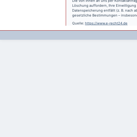
Die von Ihnen an uns per Kontaktanfrag
Löschung auffordern, Ihre Einwilligung
Datenspeicherung entfällt (z. B. nach
gesetzliche Bestimmungen – insbesond
Quelle:
https://www.e-recht24.de