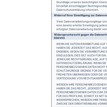
Grundlage unseres berechtigten Interess
Einzelfall einschlägigen Rechtsgrundl
Datenschutzerklärung informiert.
Widerruf Ihrer Einwilligung zur Datenve
Viele Datenverarbeitungsvorgänge sind 
eine bereits erteilte Einwilligung jede
erfolgten Datenverarbeitung bleibt vo
Widerspruchsrecht gegen die Datenerhe
DSGVO)
WENN DIE DATENVERARBEITUNG AUF GR
HABEN SIE JEDERZEIT DAS RECHT, AU
ERGEBEN, GEGEN DIE VERARBEITUNG
EINZULEGEN; DIES GILT AUCH FÜR EI
JEWEILIGE RECHTSGRUNDLAGE, AUF D
DATENSCHUTZERKLÄRUNG. WENN SIE 
PERSONENBEZOGENEN DATEN NICHT M
SCHUTZWÜRDIGE GRÜNDE FÜR DIE VER
FREIHEITEN ÜBERWIEGEN ODER DIE 
VERTEIDIGUNG VON RECHTSANSPRÜCHE
WERDEN IHRE PERSONENBEZOGENEN D
HABEN SIE DAS RECHT, JEDERZEIT W
PERSONENBEZOGENER DATEN ZUM ZWE
FÜR DAS PROFILING, SOWEIT ES MIT
WIDERSPRECHEN, WERDEN IHRE PER
ZWECKE DER DIREKTWERBUNG VERWEN