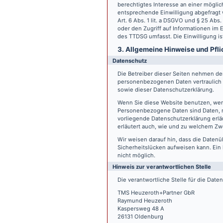
berechtigtes Interesse an einer möglic
entsprechende Einwilligung abgefragt w
Art. 6 Abs. 1 lit. a DSGVO und § 25 Ab
oder den Zugriff auf Informationen im E
des TTDSG umfasst. Die Einwilligung ist
3. Allgemeine Hinweise und Pfli
Datenschutz
Die Betreiber dieser Seiten nehmen den
personenbezogenen Daten vertraulich 
sowie dieser Datenschutzerklärung.
Wenn Sie diese Website benutzen, we
Personenbezogene Daten sind Daten, mi
vorliegende Datenschutzerklärung erläu
erläutert auch, wie und zu welchem Zw
Wir weisen darauf hin, dass die Datenü
Sicherheitslücken aufweisen kann. Ein 
nicht möglich.
Hinweis zur verantwortlichen Stelle
Die verantwortliche Stelle für die Date
TMS Heuzeroth+Partner GbR
Raymund Heuzeroth
Kaspersweg 48 A
26131 Oldenburg