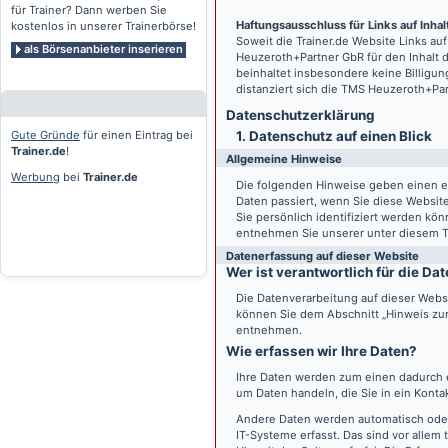
für Trainer? Dann werben Sie
Haftungsausschluss für Links auf Inhalt
kostenlos in unserer Trainerbörse!
Soweit die
Trainer.de
Website Links auf
als Börsenanbieter inserieren
Heuzeroth+Partner GbR für den Inhalt 
beinhaltet insbesondere keine Billigun
distanziert sich die TMS Heuzeroth+Pa
Datenschutz­erklärung
Gute Gründe
für einen Eintrag bei
1. Datenschutz auf einen Blick
Trainer.de
!
Allgemeine Hinweise
Werbung
bei
Trainer.de
Die folgenden Hinweise geben einen e
Daten passiert, wenn Sie diese Websi
Sie persönlich identifiziert werden k
entnehmen Sie unserer unter diesem T
Datenerfassung auf dieser Website
Wer ist verantwortlich für die D
Die Datenverarbeitung auf dieser Webs
können Sie dem Abschnitt „Hinweis zur 
entnehmen.
Wie erfassen wir Ihre Daten?
Ihre Daten werden zum einen dadurch er
um Daten handeln, die Sie in ein Konta
Andere Daten werden automatisch oder
IT-Systeme erfasst. Das sind vor allem