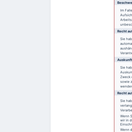
Beschwer
Im Fal
Aufsich
Arbeit
unbesch
Recht auf
Sie hab
automat
aushänd
Verantw
Auskunft
Sie ha
Auskun
Zweck d
sowie 
wende
Recht au
Sie ha
verlang
Verarbe
Wenn Si
wir in 
Einsch
Wenn d