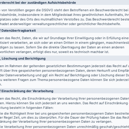
de­recht bei der zuständigen Aufsichts­behörde
le von Verstößen gegen die DSGVO steht den Betroffenen ein Beschwerderecht bei
tsbehörde, insbesondere in dem Mitgliedstaat ihres gewöhnlichen Aufenthalts, ih
splatzes oder des Orts des mutmaßlichen Verstoßes zu. Das Beschwerderecht best
adet anderweitiger verwaltungsrechtlicher oder gerichtlicher Rechtsbehelfe.
 Daten­übertrag­barkeit
en das Recht, Daten, die wir auf Grundlage Ihrer Einwilligung oder in Erfüllung eine
isiert verarbeiten, an sich oder an einen Dritten in einem gängigen, maschinenle
igen zu lassen. Sofern Sie die direkte Übertragung der Daten an einen anderen
ortlichen verlangen, erfolgt dies nur, soweit es technisch machbar ist.
, Löschung und Berichtigung
ben im Rahmen der geltenden gesetzlichen Bestimmungen jederzeit das Recht auf 
ft über Ihre gespeicherten personenbezogenen Daten, deren Herkunft und Empfä
er Datenverarbeitung und ggf. ein Recht auf Berichtigung oder Löschung dieser D
zu weiteren Fragen zum Thema personenbezogene Daten können Sie sich jederzei
n.
f Einschränkung der Verarbeitung
ben das Recht, die Einschränkung der Verarbeitung Ihrer personenbezogenen Date
en. Hierzu können Sie sich jederzeit an uns wenden. Das Recht auf Einschränkung
itung besteht in folgenden Fällen:
e die Richtigkeit Ihrer bei uns gespeicherten personenbezogenen Daten bestreit
der Regel Zeit, um dies zu überprüfen. Für die Dauer der Prüfung haben Sie das Rech
ränkung der Verarbeitung Ihrer personenbezogenen Daten zu verlangen.
ie Verarbeitung Ihrer personenbezogenen Daten unrechtmäßig geschah/geschieht