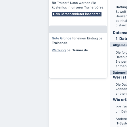
für Trainer? Dann werben Sie
Haftung
kostenlos in unserer Trainerbörse!
Soweit
als Börsenanbieter inserieren
Heuzero
beinhal
distanz
Datensc
Gute Gründe
für einen Eintrag bei
1. Dat
Trainer.de
!
Allgemei
Werbung
bei
Trainer.de
Die fo
Daten 
Sie per
entneh
Datenerf
Wer ist
Die Dat
können 
entneh
Wie erf
Ihre Da
um Date
Andere
IT-Syst