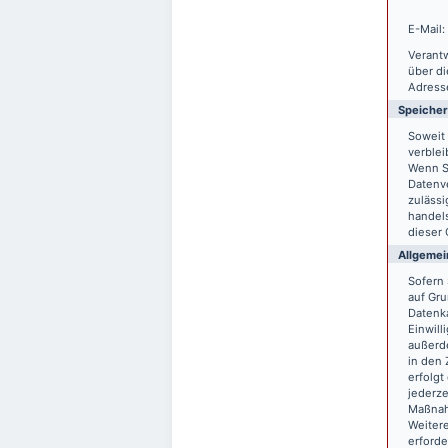
E-Mail:
Verantw
über d
Adresse
Speiche
Soweit 
verblei
Wenn S
Datenve
zulässi
handels
dieser 
Allgemei
Sofern 
auf Gru
Datenka
Einwill
außerde
in den 
erfolgt
jederze
Maßnahm
Weitere
erforde