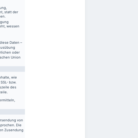
ung,
, statt der
gen.
ägung
eht, wessen
diese Daten –
 Ausübung
rlichen oder
ischen Union
halte, wie
 SSL- bzw.
szeile des
eile.
ermitteln,
ersendung von
sprochen. Die
gten Zusendung