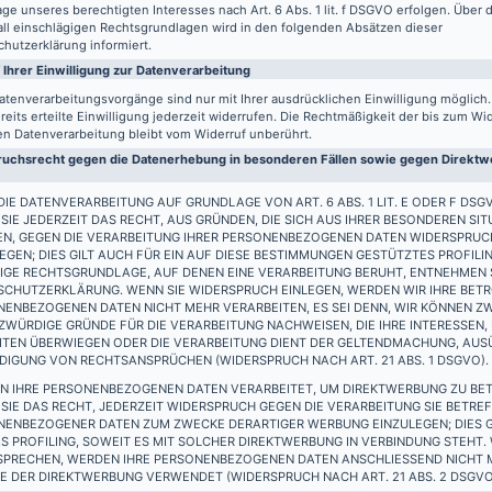
ge unseres berechtigten Interesses nach Art. 6 Abs. 1 lit. f DSGVO erfolgen. Über d
all einschlägigen Rechtsgrundlagen wird in den folgenden Absätzen dieser
hutzerklärung informiert.
 Ihrer Einwilligung zur Datenverarbeitung
atenverarbeitungsvorgänge sind nur mit Ihrer ausdrücklichen Einwilligung möglich
reits erteilte Einwilligung jederzeit widerrufen. Die Rechtmäßigkeit der bis zum Wi
en Datenverarbeitung bleibt vom Widerruf unberührt.
uchsrecht gegen die Datenerhebung in besonderen Fällen sowie gegen Direktwe
IE DATENVERARBEITUNG AUF GRUNDLAGE VON ART. 6 ABS. 1 LIT. E ODER F DSG
SIE JEDERZEIT DAS RECHT, AUS GRÜNDEN, DIE SICH AUS IHRER BESONDEREN SIT
EN, GEGEN DIE VERARBEITUNG IHRER PERSONENBEZOGENEN DATEN WIDERSPRUC
EGEN; DIES GILT AUCH FÜR EIN AUF DIESE BESTIMMUNGEN GESTÜTZTES PROFILIN
IGE RECHTSGRUNDLAGE, AUF DENEN EINE VERARBEITUNG BERUHT, ENTNEHMEN S
SCHUTZERKLÄRUNG. WENN SIE WIDERSPRUCH EINLEGEN, WERDEN WIR IHRE BET
ENBEZOGENEN DATEN NICHT MEHR VERARBEITEN, ES SEI DENN, WIR KÖNNEN Z
WÜRDIGE GRÜNDE FÜR DIE VERARBEITUNG NACHWEISEN, DIE IHRE INTERESSEN,
EITEN ÜBERWIEGEN ODER DIE VERARBEITUNG DIENT DER GELTENDMACHUNG, AU
DIGUNG VON RECHTSANSPRÜCHEN (WIDERSPRUCH NACH ART. 21 ABS. 1 DSGVO).
N IHRE PERSONENBEZOGENEN DATEN VERARBEITET, UM DIREKTWERBUNG ZU BET
SIE DAS RECHT, JEDERZEIT WIDERSPRUCH GEGEN DIE VERARBEITUNG SIE BETRE
NENBEZOGENER DATEN ZUM ZWECKE DERARTIGER WERBUNG EINZULEGEN; DIES G
S PROFILING, SOWEIT ES MIT SOLCHER DIREKTWERBUNG IN VERBINDUNG STEHT.
SPRECHEN, WERDEN IHRE PERSONENBEZOGENEN DATEN ANSCHLIESSEND NICHT
 DER DIREKTWERBUNG VERWENDET (WIDERSPRUCH NACH ART. 21 ABS. 2 DSGVO