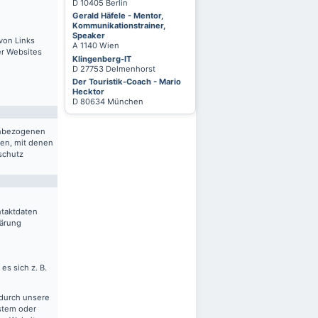
D 10405 Berlin
Gerald Häfele - Mentor,
Kommunikationstrainer,
Speaker
von Links
A 1140 Wien
er Websites
Klingenberg-IT
D 27753 Delmenhorst
Der Touristik-Coach - Mario
Hecktor
D 80634 München
nenbezogenen
ten, mit denen
schutz
ntaktdaten
lärung
es sich z. B.
 durch unsere
ystem oder