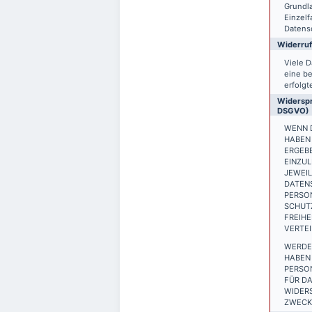
Grundla
Einzelf
Datensc
Widerruf
Viele D
eine be
erfolgt
Widerspr
DSGVO)
WENN D
HABEN 
ERGEB
EINZUL
JEWEIL
DATEN
PERSON
SCHUTZ
FREIH
VERTEI
WERDE
HABEN 
PERSO
FÜR DA
WIDER
ZWECKE