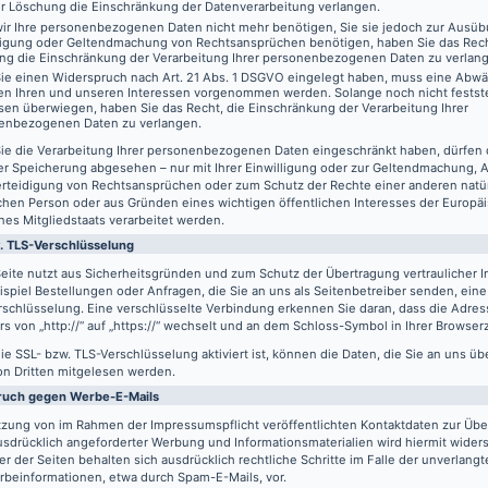
er Löschung die Einschränkung der Datenverarbeitung verlangen.
ir Ihre personenbezogenen Daten nicht mehr benötigen, Sie sie jedoch zur Ausüb
digung oder Geltendmachung von Rechtsansprüchen benötigen, haben Sie das Recht
ng die Einschränkung der Verarbeitung Ihrer personenbezogenen Daten zu verlan
ie einen Widerspruch nach Art. 21 Abs. 1 DSGVO eingelegt haben, muss eine Abw
en Ihren und unseren Interessen vorgenommen werden. Solange noch nicht festst
sen überwiegen, haben Sie das Recht, die Einschränkung der Verarbeitung Ihrer
enbezogenen Daten zu verlangen.
ie die Verarbeitung Ihrer personenbezogenen Daten eingeschränkt haben, dürfen 
er Speicherung abgesehen – nur mit Ihrer Einwilligung oder zur Geltendmachung,
erteidigung von Rechtsansprüchen oder zum Schutz der Rechte einer anderen natü
schen Person oder aus Gründen eines wichtigen öffentlichen Interesses der Europä
nes Mitgliedstaats verarbeitet werden.
. TLS-Verschlüsselung
eite nutzt aus Sicherheitsgründen und zum Schutz der Übertragung vertraulicher In
spiel Bestellungen oder Anfragen, die Sie an uns als Seitenbetreiber senden, eine
schlüsselung. Eine verschlüsselte Verbindung erkennen Sie daran, dass die Adres
s von „http://“ auf „https://“ wechselt und an dem Schloss-Symbol in Ihrer Browserz
e SSL- bzw. TLS-Verschlüsselung aktiviert ist, können die Daten, die Sie an uns üb
on Dritten mitgelesen werden.
ruch gegen Werbe-E-Mails
tzung von im Rahmen der Impressumspflicht veröffentlichten Kontaktdaten zur Üb
usdrücklich angeforderter Werbung und Informationsmaterialien wird hiermit wider
er der Seiten behalten sich ausdrücklich rechtliche Schritte im Falle der unverlan
rbeinformationen, etwa durch Spam-E-Mails, vor.