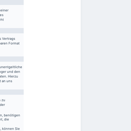
 einer
res
eht
s Vertrags
sbaren Format
unentgeltliche
nger und den
aten. Hierzu
t an uns
n zu
 der
en, benötigen
t, die
, können Sie