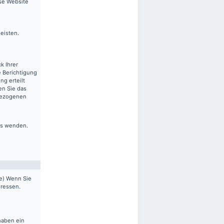
ese Website
leisten.
k Ihrer
 Berichtigung
ng erteilt
en Sie das
nbezogenen
ns wenden.
pe) Wenn Sie
dressen.
haben ein