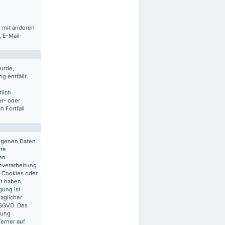
m mit anderen
 E-Mail-
urde,
g entfällt.
lich
er- oder
 Fortfall
zogenen Daten
ere
en
enverarbeitung
n Cookies oder
gt haben,
gung ist
raglicher
 DSGVO. Des
tung
ferner auf