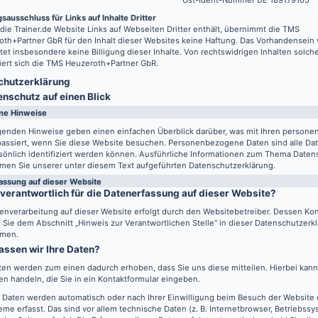
Ust-Ident-Nummer DE 189179165
sausschluss für Links auf Inhalte Dritter
 die
Trainer.de
Website Links auf Webseiten Dritter enthält, übernimmt die TMS
th+Partner GbR für den Inhalt dieser Websites keine Haftung. Das Vorhandensein 
tet insbesondere keine Billigung dieser Inhalte. Von rechtswidrigen Inhalten solch
iert sich die TMS Heuzeroth+Partner GbR.
hutz­erklärung
enschutz auf einen Blick
ne Hinweise
lgenden Hinweise geben einen einfachen Überblick darüber, was mit Ihren perso
passiert, wenn Sie diese Website besuchen. Personenbezogene Daten sind alle Da
sönlich identifiziert werden können. Ausführliche Informationen zum Thema Daten
men Sie unserer unter diesem Text aufgeführten Datenschutzerklärung.
assung auf dieser Website
 verantwortlich für die Datenerfassung auf dieser Website?
enverarbeitung auf dieser Website erfolgt durch den Websitebetreiber. Dessen Ko
Sie dem Abschnitt „Hinweis zur Verantwortlichen Stelle“ in dieser Datenschutzerk
men.
assen wir Ihre Daten?
ten werden zum einen dadurch erhoben, dass Sie uns diese mitteilen. Hierbei kann 
n handeln, die Sie in ein Kontaktformular eingeben.
 Daten werden automatisch oder nach Ihrer Einwilligung beim Besuch der Website
eme erfasst. Das sind vor allem technische Daten (z. B. Internetbrowser, Betriebss