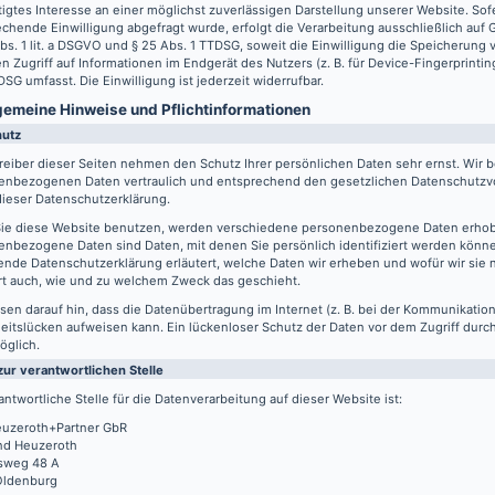
igtes Interesse an einer möglichst zuverlässigen Darstellung unserer Website. Sof
chende Einwilligung abgefragt wurde, erfolgt die Verarbeitung ausschließlich auf
Abs. 1 lit. a DSGVO und § 25 Abs. 1 TTDSG, soweit die Einwilligung die Speicherung
n Zugriff auf Informationen im Endgerät des Nutzers (z. B. für Device-Fingerprintin
SG umfasst. Die Einwilligung ist jederzeit widerrufbar.
lgemeine Hinweise und Pflicht­informationen
hutz
reiber dieser Seiten nehmen den Schutz Ihrer persönlichen Daten sehr ernst. Wir 
enbezogenen Daten vertraulich und entsprechend den gesetzlichen Datenschutzvo
ieser Datenschutzerklärung.
ie diese Website benutzen, werden verschiedene personenbezogene Daten erho
nbezogene Daten sind Daten, mit denen Sie persönlich identifiziert werden könne
ende Datenschutzerklärung erläutert, welche Daten wir erheben und wofür wir sie 
rt auch, wie und zu welchem Zweck das geschieht.
sen darauf hin, dass die Datenübertragung im Internet (z. B. bei der Kommunikation
eitslücken aufweisen kann. Ein lückenloser Schutz der Daten vor dem Zugriff durch 
öglich.
zur verantwortlichen Stelle
antwortliche Stelle für die Datenverarbeitung auf dieser Website ist:
uzeroth+Partner GbR
d Heuzeroth
sweg 48 A
Oldenburg