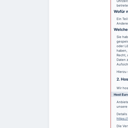
Uhrzeit
betrete
Wofür n
Ein Tei
Andere
Welche 
Sie hab
gespei
oder Lö
haben, 
Recht,
Daten z
Aufsic
Hierzu
2. Ho
Wir hos
Host Eur
Anbiete
unsere 
Detail
https:
Die Ver