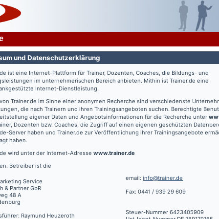
e
sum und Datenschutzerklärung
.de
ist eine Internet-Plattform für Trainer, Dozenten, Coaches, die Bildungs- und
gsleistungen im unternehmerischen Bereich anbieten. Mithin ist
Trainer.de
eine
nkgestützte Internet-Dienstleistung.
 von
Trainer.de
im Sinne einer anonymen Recherche sind verschiedenste Unterne
tungen, die nach Trainern und ihren Trainingsangeboten suchen. Berechtigte Benut
eitstellung eigener Daten und Angebotsinformationen für die Recherche unter
www
ainer, Dozenten bzw. Coaches, die Zugriff auf einen eigenen geschützten Datenbe
.de
-Server haben und
Trainer.de
zur Veröffentlichung ihrer Trainingsangebote ermä
agt haben.
.de
wird unter der Internet-Adresse
www.trainer.de
en. Betreiber ist die
email:
info@trainer.de
arketing Service
h & Partner GbR
Fax: 0441 / 939 29 609
weg 48 A
denburg
Steuer-Nummer 6423405909
sführer: Raymund Heuzeroth