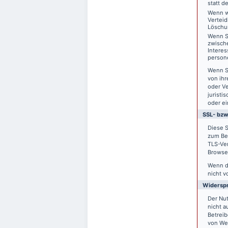
statt d
Wenn w
Vertei
Löschu
Wenn S
zwisch
Interes
person
Wenn S
von ihr
oder V
juristi
oder ei
SSL- bzw
Diese S
zum Bei
TLS-Ver
Browser
Wenn di
nicht v
Widersp
Der Nu
nicht a
Betreib
von We