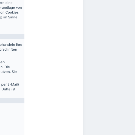
ern eine
 Grundlage von
 von Cookies
g) im Sinne
behandeln Ihre
rschriften
ben.
n. Die
nutzen. Sie
 per E-Mail)
Dritte ist