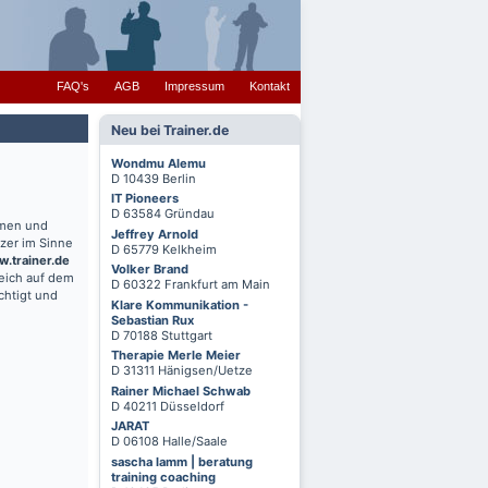
FAQ's
AGB
Impressum
Kontakt
Neu bei Trainer.de
Wondmu Alemu
D 10439 Berlin
IT Pioneers
D 63584 Gründau
hmen und
Jeffrey Arnold
zer im Sinne
D 65779 Kelkheim
.trainer.de
Volker Brand
reich auf dem
D 60322 Frankfurt am Main
chtigt und
Klare Kommunikation -
Sebastian Rux
D 70188 Stuttgart
Therapie Merle Meier
D 31311 Hänigsen/Uetze
Rainer Michael Schwab
D 40211 Düsseldorf
JARAT
D 06108 Halle/Saale
sascha lamm | beratung
training coaching