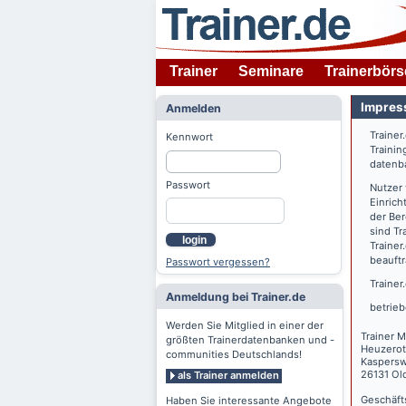
Trainer
Seminare
Trainerbörs
Impres
Anmelden
Trainer
Kennwort
Trainin
datenba
Passwort
Nutzer
Einrich
der Ber
sind Tr
login
Trainer
beauftr
Passwort vergessen?
Trainer
Anmeldung bei Trainer.de
betrieb
Werden Sie Mitglied in einer der
Trainer M
größten Trainerdatenbanken und -
Heuzerot
communities Deutschlands!
Kaspers
26131 Ol
als Trainer anmelden
Geschäft
Haben Sie interessante Angebote