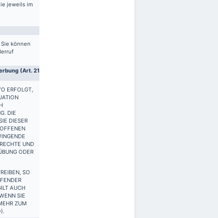
ie jeweils im
. Sie können
derruf
rbung (Art. 21
VO ERFOLGT,
UATION
H
G. DIE
IE DIESER
ROFFENEN
WINGENDE
 RECHTE UND
SÜBUNG ODER
REIBEN, SO
FFENDER
ILT AUCH
 WENN SIE
 MEHR ZUM
).