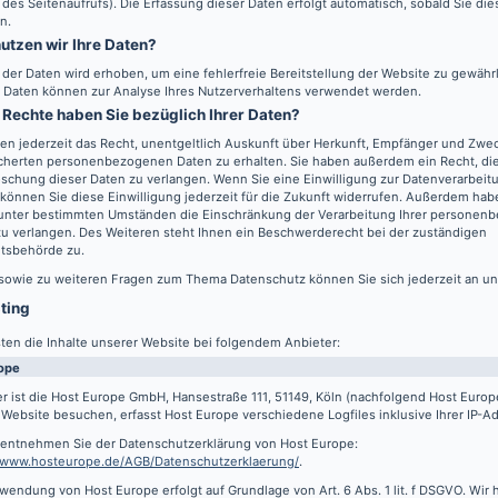
 des Seitenaufrufs). Die Erfassung dieser Daten erfolgt automatisch, sobald Sie di
n.
utzen wir Ihre Daten?
l der Daten wird erhoben, um eine fehlerfreie Bereitstellung der Website zu gewähr
 Daten können zur Analyse Ihres Nutzerverhaltens verwendet werden.
Rechte haben Sie bezüglich Ihrer Daten?
en jederzeit das Recht, unentgeltlich Auskunft über Herkunft, Empfänger und Zwec
cherten personenbezogenen Daten zu erhalten. Sie haben außerdem ein Recht, die
schung dieser Daten zu verlangen. Wenn Sie eine Einwilligung zur Datenverarbeitu
können Sie diese Einwilligung jederzeit für die Zukunft widerrufen. Außerdem hab
 unter bestimmten Umständen die Einschränkung der Verarbeitung Ihrer persone
u verlangen. Des Weiteren steht Ihnen ein Beschwerderecht bei der zuständigen
htsbehörde zu.
 sowie zu weiteren Fragen zum Thema Datenschutz können Sie sich jederzeit an u
sting
ten die Inhalte unserer Website bei folgendem Anbieter:
ope
r ist die Host Europe GmbH, Hansestraße 111, 51149, Köln (nachfolgend Host Euro
Website besuchen, erfasst Host Europe verschiedene Logfiles inklusive Ihrer IP-A
s entnehmen Sie der Datenschutzerklärung von Host Europe:
//www.hosteurope.de/AGB/Datenschutzerklaerung/
.
wendung von Host Europe erfolgt auf Grundlage von Art. 6 Abs. 1 lit. f DSGVO. Wir 