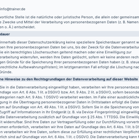
 info@trainer.de
ortliche Stelle ist die natürliche oder juristische Person, die allein oder gemeinsa
ie Zwecke und Mittel der Verarbeitung von personenbezogenen Daten (z. B. Namen,
n o. Ä.) entscheidet.
rdauer
innerhalb dieser Datenschutzerklärung keine speziellere Speicherdauer genannt w
ben Ihre personenbezogenen Daten bei uns, bis der Zweck für die Datenverarbeitun
ie ein berechtigtes Löschersuchen geltend machen oder eine Einwilligung zur
rarbeitung widerrufen, werden Ihre Daten gelöscht, sofern wir keine anderen recht
gen Gründe für die Speicherung Ihrer personenbezogenen Daten haben (z. B. steu
rechtliche Aufbewahrungsfristen); im letztgenannten Fall erfolgt die Löschung nach
Gründe.
ne Hinweise zu den Rechtsgrundlagen der Datenverarbeitung auf dieser Website
Sie in die Datenverarbeitung eingewilligt haben, verarbeiten wir Ihre personenbe
ndlage von Art. 6 Abs. 1 lit. a DSGVO bzw. Art. 9 Abs. 2 lit. a DSGVO, sofern besond
tegorien nach Art. 9 Abs. 1 DSGVO verarbeitet werden. Im Falle einer ausdrücklich
igung in die Übertragung personenbezogener Daten in Drittstaaten erfolgt die Dat
m auf Grundlage von Art. 49 Abs. 1 lit. a DSGVO. Sofern Sie in die Speicherung vo
Zugriff auf Informationen in Ihr Endgerät (z. B. via Device-Fingerprinting) eingewilli
 die Datenverarbeitung zusätzlich auf Grundlage von § 25 Abs. 1 TTDSG. Die Einwilli
it widerrufbar. Sind Ihre Daten zur Vertragserfüllung oder zur Durchführung vorvert
en erforderlich, verarbeiten wir Ihre Daten auf Grundlage des Art. 6 Abs. 1 lit. b
n verarbeiten wir Ihre Daten, sofern diese zur Erfüllung einer rechtlichen Verpflich
rlich sind auf Grundlage von Art. 6 Abs. 1 lit. c DSGVO. Die Datenverarbeitung kann 