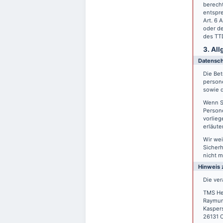
berecht
entspre
Art. 6 
oder de
des TTD
3. Al
Datensc
Die Bet
person
sowie d
Wenn S
Persone
vorlieg
erläute
Wir wei
Sicherh
nicht m
Hinweis 
Die ver
TMS He
Raymun
Kasper
26131 