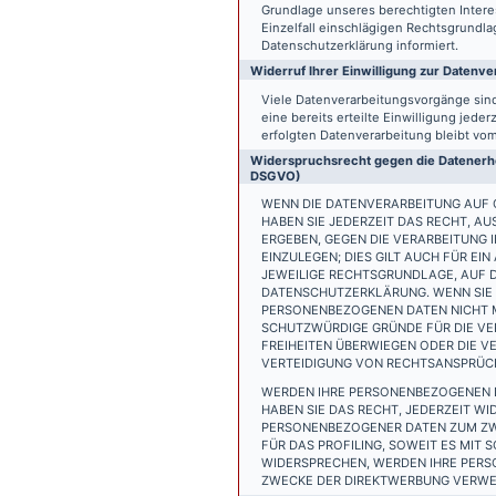
Grundlage unseres berechtigten Interess
Einzelfall einschlägigen Rechtsgrundl
Datenschutzerklärung informiert.
Widerruf Ihrer Einwilligung zur Datenve
Viele Datenverarbeitungsvorgänge sind 
eine bereits erteilte Einwilligung jede
erfolgten Datenverarbeitung bleibt vo
Widerspruchsrecht gegen die Datenerhe
DSGVO)
WENN DIE DATENVERARBEITUNG AUF GR
HABEN SIE JEDERZEIT DAS RECHT, AU
ERGEBEN, GEGEN DIE VERARBEITUNG
EINZULEGEN; DIES GILT AUCH FÜR EI
JEWEILIGE RECHTSGRUNDLAGE, AUF D
DATENSCHUTZERKLÄRUNG. WENN SIE 
PERSONENBEZOGENEN DATEN NICHT M
SCHUTZWÜRDIGE GRÜNDE FÜR DIE VER
FREIHEITEN ÜBERWIEGEN ODER DIE 
VERTEIDIGUNG VON RECHTSANSPRÜCHE
WERDEN IHRE PERSONENBEZOGENEN D
HABEN SIE DAS RECHT, JEDERZEIT W
PERSONENBEZOGENER DATEN ZUM ZWE
FÜR DAS PROFILING, SOWEIT ES MIT
WIDERSPRECHEN, WERDEN IHRE PER
ZWECKE DER DIREKTWERBUNG VERWEN