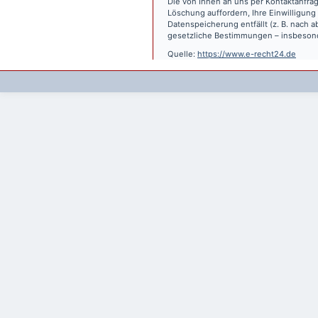
Die von Ihnen an uns per Kontaktanfrag
Löschung auffordern, Ihre Einwilligung
Datenspeicherung entfällt (z. B. nach
gesetzliche Bestimmungen – insbesond
Quelle:
https://www.e-recht24.de