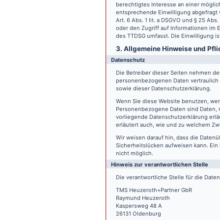
berechtigtes Interesse an einer möglic
entsprechende Einwilligung abgefragt w
Art. 6 Abs. 1 lit. a DSGVO und § 25 Ab
oder den Zugriff auf Informationen im E
des TTDSG umfasst. Die Einwilligung ist
3. Allgemeine Hinweise und Pfli
Datenschutz
Die Betreiber dieser Seiten nehmen den
personenbezogenen Daten vertraulich 
sowie dieser Datenschutzerklärung.
Wenn Sie diese Website benutzen, we
Personenbezogene Daten sind Daten, mi
vorliegende Datenschutzerklärung erläu
erläutert auch, wie und zu welchem Zw
Wir weisen darauf hin, dass die Datenü
Sicherheitslücken aufweisen kann. Ein 
nicht möglich.
Hinweis zur verantwortlichen Stelle
Die verantwortliche Stelle für die Date
TMS Heuzeroth+Partner GbR
Raymund Heuzeroth
Kaspersweg 48 A
26131 Oldenburg