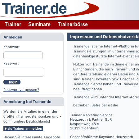
Trainer
Seminare
Trainerbörse
Impressum und Datenschutzerkl
Anmelden
Trainer.de
ist eine Internet-Plattform f
Kennwort
Trainingsleistungen im unternehmerisc
datenbankgestützte Internet-Dienstlei
Passwort
Nutzer von
Trainer.de
im Sinne einer a
Einrichtungen, die nach Trainern und 
der Bereitstellung eigener Daten und 
sind Trainer, Dozenten bzw. Coaches, 
login
Trainer.de
-Server haben und
Trainer.de
beauftragt haben.
Passwort vergessen?
Trainer.de
wird unter der Internet-Adr
Anmeldung bei Trainer.de
betrieben. Betreiber ist die
Werden Sie Mitglied in einer der
Trainer Marketing Service
größten Trainerdatenbanken und -
Heuzeroth & Partner GbR
communities Deutschlands!
Kaspersweg 48 A
26131 Oldenburg
als Trainer anmelden
Geschäftsführer: Raymund Heuzeroth
Haben Sie interessante Angebote