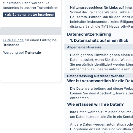
für Trainer? Dann werben Sie
Haftungsausschluss für Links auf Inhalt
kostenlos in unserer Trainerbörse!
Soweit die
Trainer.de
Website Links auf
als Börsenanbieter inserieren
Heuzeroth+Partner GbR für den Inhalt 
beinhaltet insbesondere keine Billigun
distanziert sich die TMS Heuzeroth+Pa
Datenschutz­erklärung
Gute Gründe
für einen Eintrag bei
1. Datenschutz auf einen Blick
Trainer.de
!
Allgemeine Hinweise
Werbung
bei
Trainer.de
Die folgenden Hinweise geben einen e
Daten passiert, wenn Sie diese Websi
Sie persönlich identifiziert werden k
entnehmen Sie unserer unter diesem T
Datenerfassung auf dieser Website
Wer ist verantwortlich für die D
Die Datenverarbeitung auf dieser Webs
können Sie dem Abschnitt „Hinweis zur 
entnehmen.
Wie erfassen wir Ihre Daten?
Ihre Daten werden zum einen dadurch er
um Daten handeln, die Sie in ein Konta
Andere Daten werden automatisch oder
IT-Systeme erfasst. Das sind vor allem