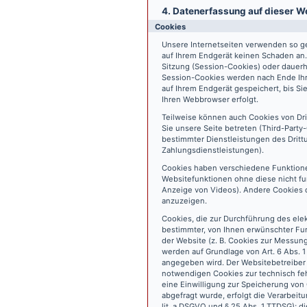
4. Datenerfassung auf dieser W
Cookies
Unsere Internetseiten verwenden so ge
auf Ihrem Endgerät keinen Schaden an
Sitzung (Session-Cookies) oder dauerh
Session-Cookies werden nach Ende Ihr
auf Ihrem Endgerät gespeichert, bis S
Ihren Webbrowser erfolgt.
Teilweise können auch Cookies von Dr
Sie unsere Seite betreten (Third-Part
bestimmter Dienstleistungen des Dritt
Zahlungsdienstleistungen).
Cookies haben verschiedene Funktione
Websitefunktionen ohne diese nicht fu
Anzeige von Videos). Andere Cookies 
anzuzeigen.
Cookies, die zur Durchführung des ele
bestimmter, von Ihnen erwünschter Fun
der Website (z. B. Cookies zur Messun
werden auf Grundlage von Art. 6 Abs. 1
angegeben wird. Der Websitebetreiber 
notwendigen Cookies zur technisch fehl
eine Einwilligung zur Speicherung vo
abgefragt wurde, erfolgt die Verarbeitu
lit. a DSGVO und § 25 Abs. 1 TTDSG); die