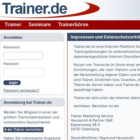
Trainer
Seminare
Trainerbörse
Impressum und Datenschutzerkl
Anmelden
Trainer.de
ist eine Internet-Plattform f
Kennwort
Trainingsleistungen im unternehmerisc
datenbankgestützte Internet-Dienstlei
Passwort
Nutzer von
Trainer.de
im Sinne einer a
Einrichtungen, die nach Trainern und 
der Bereitstellung eigener Daten und 
sind Trainer, Dozenten bzw. Coaches, 
login
Trainer.de
-Server haben und
Trainer.de
beauftragt haben.
Passwort vergessen?
Trainer.de
wird unter der Internet-Adr
Anmeldung bei Trainer.de
betrieben. Betreiber ist die
Werden Sie Mitglied in einer der
Trainer Marketing Service
größten Trainerdatenbanken und -
Heuzeroth & Partner GbR
communities Deutschlands!
Kaspersweg 48 A
26131 Oldenburg
als Trainer anmelden
Geschäftsführer: Raymund Heuzeroth
Haben Sie interessante Angebote