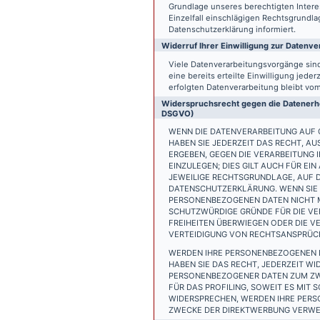
Grundlage unseres berechtigten Interess
Einzelfall einschlägigen Rechtsgrundl
Datenschutzerklärung informiert.
Widerruf Ihrer Einwilligung zur Datenve
Viele Datenverarbeitungsvorgänge sind 
eine bereits erteilte Einwilligung jede
erfolgten Datenverarbeitung bleibt vo
Widerspruchsrecht gegen die Datenerhe
DSGVO)
WENN DIE DATENVERARBEITUNG AUF GR
HABEN SIE JEDERZEIT DAS RECHT, AU
ERGEBEN, GEGEN DIE VERARBEITUNG
EINZULEGEN; DIES GILT AUCH FÜR EI
JEWEILIGE RECHTSGRUNDLAGE, AUF D
DATENSCHUTZERKLÄRUNG. WENN SIE 
PERSONENBEZOGENEN DATEN NICHT M
SCHUTZWÜRDIGE GRÜNDE FÜR DIE VER
FREIHEITEN ÜBERWIEGEN ODER DIE 
VERTEIDIGUNG VON RECHTSANSPRÜCHE
WERDEN IHRE PERSONENBEZOGENEN D
HABEN SIE DAS RECHT, JEDERZEIT W
PERSONENBEZOGENER DATEN ZUM ZWE
FÜR DAS PROFILING, SOWEIT ES MIT
WIDERSPRECHEN, WERDEN IHRE PER
ZWECKE DER DIREKTWERBUNG VERWEN