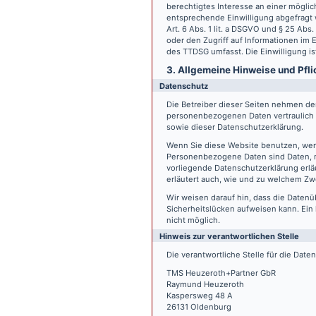
berechtigtes Interesse an einer möglic
entsprechende Einwilligung abgefragt w
Art. 6 Abs. 1 lit. a DSGVO und § 25 Ab
oder den Zugriff auf Informationen im E
des TTDSG umfasst. Die Einwilligung ist
3. Allgemeine Hinweise und Pfli
Datenschutz
Die Betreiber dieser Seiten nehmen den
personenbezogenen Daten vertraulich 
sowie dieser Datenschutzerklärung.
Wenn Sie diese Website benutzen, we
Personenbezogene Daten sind Daten, mi
vorliegende Datenschutzerklärung erläu
erläutert auch, wie und zu welchem Zw
Wir weisen darauf hin, dass die Datenü
Sicherheitslücken aufweisen kann. Ein 
nicht möglich.
Hinweis zur verantwortlichen Stelle
Die verantwortliche Stelle für die Date
TMS Heuzeroth+Partner GbR
Raymund Heuzeroth
Kaspersweg 48 A
26131 Oldenburg