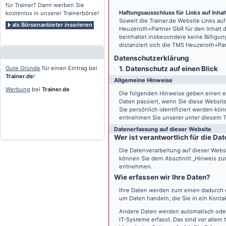
für Trainer? Dann werben Sie
Haftungsausschluss für Links auf Inhalt
kostenlos in unserer Trainerbörse!
Soweit die
Trainer.de
Website Links auf
als Börsenanbieter inserieren
Heuzeroth+Partner GbR für den Inhalt 
beinhaltet insbesondere keine Billigun
distanziert sich die TMS Heuzeroth+Pa
Datenschutz­erklärung
Gute Gründe
für einen Eintrag bei
1. Datenschutz auf einen Blick
Trainer.de
!
Allgemeine Hinweise
Werbung
bei
Trainer.de
Die folgenden Hinweise geben einen e
Daten passiert, wenn Sie diese Websi
Sie persönlich identifiziert werden k
entnehmen Sie unserer unter diesem T
Datenerfassung auf dieser Website
Wer ist verantwortlich für die D
Die Datenverarbeitung auf dieser Webs
können Sie dem Abschnitt „Hinweis zur 
entnehmen.
Wie erfassen wir Ihre Daten?
Ihre Daten werden zum einen dadurch er
um Daten handeln, die Sie in ein Konta
Andere Daten werden automatisch oder
IT-Systeme erfasst. Das sind vor allem