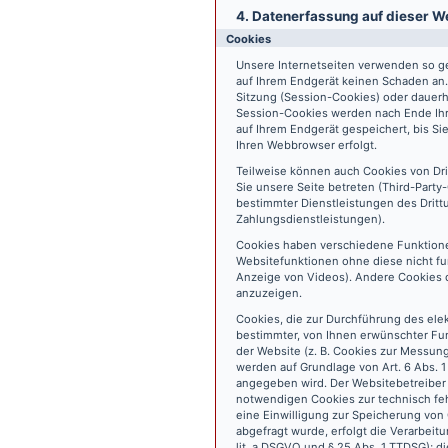
4. Datenerfassung auf dieser W
Cookies
Unsere Internetseiten verwenden so ge
auf Ihrem Endgerät keinen Schaden an
Sitzung (Session-Cookies) oder dauerh
Session-Cookies werden nach Ende Ihr
auf Ihrem Endgerät gespeichert, bis S
Ihren Webbrowser erfolgt.
Teilweise können auch Cookies von Dr
Sie unsere Seite betreten (Third-Part
bestimmter Dienstleistungen des Dritt
Zahlungsdienstleistungen).
Cookies haben verschiedene Funktione
Websitefunktionen ohne diese nicht fu
Anzeige von Videos). Andere Cookies 
anzuzeigen.
Cookies, die zur Durchführung des ele
bestimmter, von Ihnen erwünschter Fun
der Website (z. B. Cookies zur Messun
werden auf Grundlage von Art. 6 Abs. 1
angegeben wird. Der Websitebetreiber 
notwendigen Cookies zur technisch fehl
eine Einwilligung zur Speicherung vo
abgefragt wurde, erfolgt die Verarbeitu
lit. a DSGVO und § 25 Abs. 1 TTDSG); die