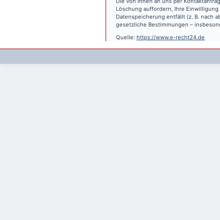
Die von Ihnen an uns per Kontaktanfrag
Löschung auffordern, Ihre Einwilligung
Datenspeicherung entfällt (z. B. nach
gesetzliche Bestimmungen – insbesond
Quelle:
https://www.e-recht24.de