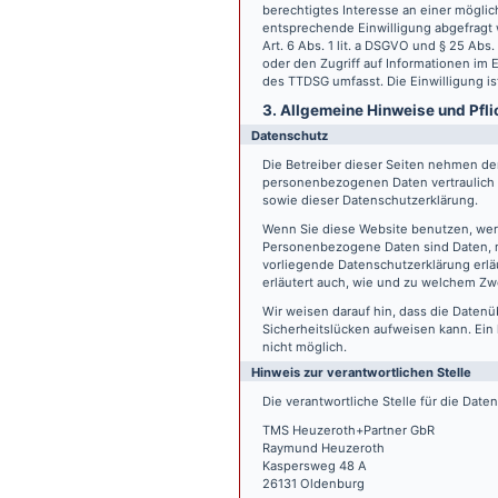
berechtigtes Interesse an einer möglic
entsprechende Einwilligung abgefragt w
Art. 6 Abs. 1 lit. a DSGVO und § 25 Ab
oder den Zugriff auf Informationen im E
des TTDSG umfasst. Die Einwilligung ist
3. Allgemeine Hinweise und Pfli
Datenschutz
Die Betreiber dieser Seiten nehmen den
personenbezogenen Daten vertraulich 
sowie dieser Datenschutzerklärung.
Wenn Sie diese Website benutzen, we
Personenbezogene Daten sind Daten, mi
vorliegende Datenschutzerklärung erläu
erläutert auch, wie und zu welchem Zw
Wir weisen darauf hin, dass die Datenü
Sicherheitslücken aufweisen kann. Ein 
nicht möglich.
Hinweis zur verantwortlichen Stelle
Die verantwortliche Stelle für die Date
TMS Heuzeroth+Partner GbR
Raymund Heuzeroth
Kaspersweg 48 A
26131 Oldenburg