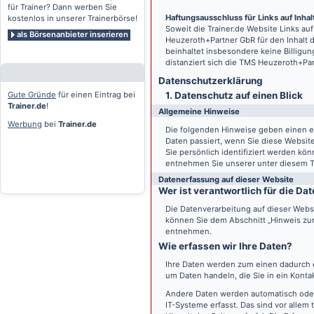
für Trainer? Dann werben Sie
Haftungsausschluss für Links auf Inhalt
kostenlos in unserer Trainerbörse!
Soweit die
Trainer.de
Website Links auf
als Börsenanbieter inserieren
Heuzeroth+Partner GbR für den Inhalt 
beinhaltet insbesondere keine Billigun
distanziert sich die TMS Heuzeroth+Pa
Datenschutz­erklärung
Gute Gründe
für einen Eintrag bei
1. Datenschutz auf einen Blick
Trainer.de
!
Allgemeine Hinweise
Werbung
bei
Trainer.de
Die folgenden Hinweise geben einen e
Daten passiert, wenn Sie diese Websi
Sie persönlich identifiziert werden k
entnehmen Sie unserer unter diesem T
Datenerfassung auf dieser Website
Wer ist verantwortlich für die D
Die Datenverarbeitung auf dieser Webs
können Sie dem Abschnitt „Hinweis zur 
entnehmen.
Wie erfassen wir Ihre Daten?
Ihre Daten werden zum einen dadurch er
um Daten handeln, die Sie in ein Konta
Andere Daten werden automatisch oder
IT-Systeme erfasst. Das sind vor allem