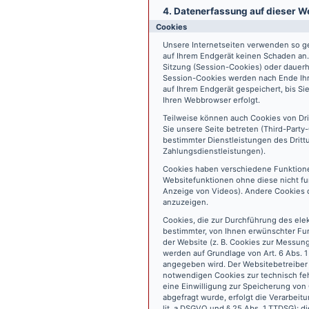
4. Datenerfassung auf dieser W
Cookies
Unsere Internetseiten verwenden so ge
auf Ihrem Endgerät keinen Schaden an
Sitzung (Session-Cookies) oder dauerh
Session-Cookies werden nach Ende Ihr
auf Ihrem Endgerät gespeichert, bis S
Ihren Webbrowser erfolgt.
Teilweise können auch Cookies von Dr
Sie unsere Seite betreten (Third-Part
bestimmter Dienstleistungen des Dritt
Zahlungsdienstleistungen).
Cookies haben verschiedene Funktione
Websitefunktionen ohne diese nicht fu
Anzeige von Videos). Andere Cookies 
anzuzeigen.
Cookies, die zur Durchführung des ele
bestimmter, von Ihnen erwünschter Fun
der Website (z. B. Cookies zur Messun
werden auf Grundlage von Art. 6 Abs. 1
angegeben wird. Der Websitebetreiber 
notwendigen Cookies zur technisch fehl
eine Einwilligung zur Speicherung vo
abgefragt wurde, erfolgt die Verarbeitu
lit. a DSGVO und § 25 Abs. 1 TTDSG); die