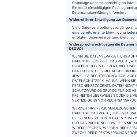
Grundlage unseres berechtigten Interess
Einzelfall einschlägigen Rechtsgrundl
Datenschutzerklärung informiert.
Widerruf Ihrer Einwilligung zur Datenve
Viele Datenverarbeitungsvorgänge sind 
eine bereits erteilte Einwilligung jede
erfolgten Datenverarbeitung bleibt vo
Widerspruchsrecht gegen die Datenerhe
DSGVO)
WENN DIE DATENVERARBEITUNG AUF GR
HABEN SIE JEDERZEIT DAS RECHT, AU
ERGEBEN, GEGEN DIE VERARBEITUNG
EINZULEGEN; DIES GILT AUCH FÜR EI
JEWEILIGE RECHTSGRUNDLAGE, AUF D
DATENSCHUTZERKLÄRUNG. WENN SIE 
PERSONENBEZOGENEN DATEN NICHT M
SCHUTZWÜRDIGE GRÜNDE FÜR DIE VER
FREIHEITEN ÜBERWIEGEN ODER DIE 
VERTEIDIGUNG VON RECHTSANSPRÜCHE
WERDEN IHRE PERSONENBEZOGENEN D
HABEN SIE DAS RECHT, JEDERZEIT W
PERSONENBEZOGENER DATEN ZUM ZWE
FÜR DAS PROFILING, SOWEIT ES MIT
WIDERSPRECHEN, WERDEN IHRE PER
ZWECKE DER DIREKTWERBUNG VERWEN