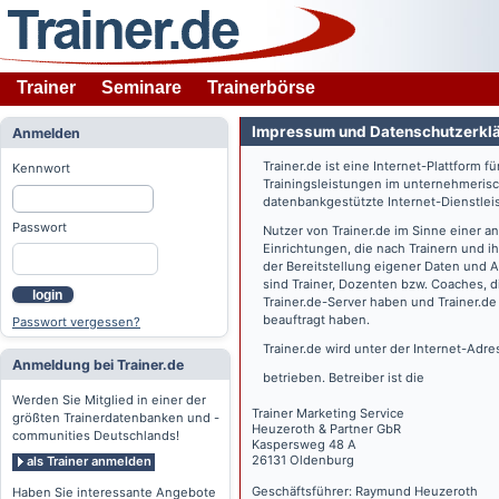
Trainer
Seminare
Trainerbörse
Impressum und Datenschutzerkl
Anmelden
Trainer.de
ist eine Internet-Plattform f
Kennwort
Trainingsleistungen im unternehmerisc
datenbankgestützte Internet-Dienstlei
Passwort
Nutzer von
Trainer.de
im Sinne einer a
Einrichtungen, die nach Trainern und 
der Bereitstellung eigener Daten und 
sind Trainer, Dozenten bzw. Coaches, 
login
Trainer.de
-Server haben und
Trainer.de
beauftragt haben.
Passwort vergessen?
Trainer.de
wird unter der Internet-Adr
Anmeldung bei Trainer.de
betrieben. Betreiber ist die
Werden Sie Mitglied in einer der
Trainer Marketing Service
größten Trainerdatenbanken und -
Heuzeroth & Partner GbR
communities Deutschlands!
Kaspersweg 48 A
26131 Oldenburg
als Trainer anmelden
Geschäftsführer: Raymund Heuzeroth
Haben Sie interessante Angebote