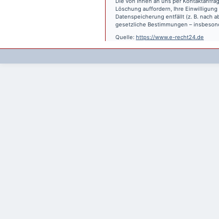
Die von Ihnen an uns per Kontaktanfrag
Löschung auffordern, Ihre Einwilligung
Datenspeicherung entfällt (z. B. nach
gesetzliche Bestimmungen – insbesond
Quelle:
https://www.e-recht24.de