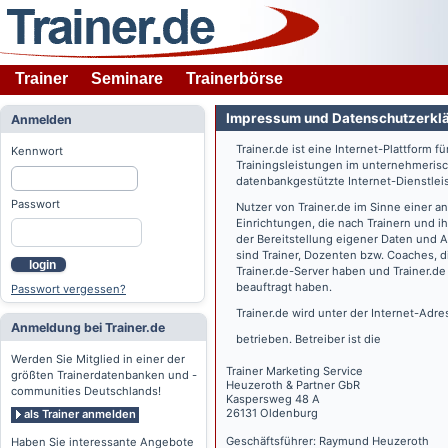
Trainer
Seminare
Trainerbörse
Impressum und Datenschutzerkl
Anmelden
Trainer.de
ist eine Internet-Plattform f
Kennwort
Trainingsleistungen im unternehmerisc
datenbankgestützte Internet-Dienstlei
Passwort
Nutzer von
Trainer.de
im Sinne einer a
Einrichtungen, die nach Trainern und 
der Bereitstellung eigener Daten und 
sind Trainer, Dozenten bzw. Coaches, 
login
Trainer.de
-Server haben und
Trainer.de
beauftragt haben.
Passwort vergessen?
Trainer.de
wird unter der Internet-Adr
Anmeldung bei Trainer.de
betrieben. Betreiber ist die
Werden Sie Mitglied in einer der
Trainer Marketing Service
größten Trainerdatenbanken und -
Heuzeroth & Partner GbR
communities Deutschlands!
Kaspersweg 48 A
26131 Oldenburg
als Trainer anmelden
Geschäftsführer: Raymund Heuzeroth
Haben Sie interessante Angebote