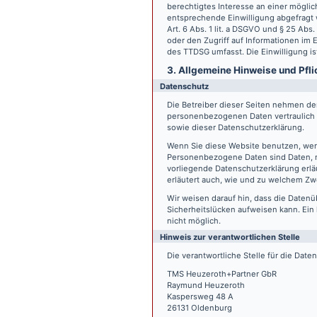
berechtigtes Interesse an einer möglic
entsprechende Einwilligung abgefragt w
Art. 6 Abs. 1 lit. a DSGVO und § 25 Ab
oder den Zugriff auf Informationen im E
des TTDSG umfasst. Die Einwilligung ist
3. Allgemeine Hinweise und Pfli
Datenschutz
Die Betreiber dieser Seiten nehmen den
personenbezogenen Daten vertraulich 
sowie dieser Datenschutzerklärung.
Wenn Sie diese Website benutzen, we
Personenbezogene Daten sind Daten, mi
vorliegende Datenschutzerklärung erläu
erläutert auch, wie und zu welchem Zw
Wir weisen darauf hin, dass die Datenü
Sicherheitslücken aufweisen kann. Ein 
nicht möglich.
Hinweis zur verantwortlichen Stelle
Die verantwortliche Stelle für die Date
TMS Heuzeroth+Partner GbR
Raymund Heuzeroth
Kaspersweg 48 A
26131 Oldenburg