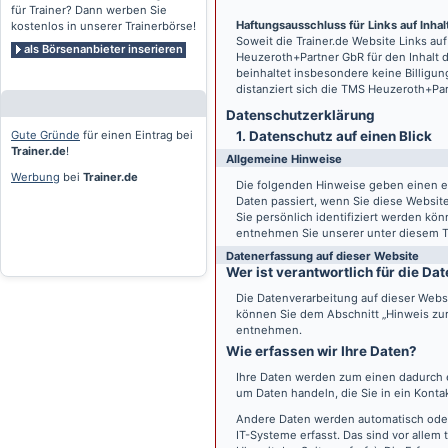
für Trainer? Dann werben Sie
Haftungsausschluss für Links auf Inhalt
kostenlos in unserer Trainerbörse!
Soweit die
Trainer.de
Website Links auf
als Börsenanbieter inserieren
Heuzeroth+Partner GbR für den Inhalt 
beinhaltet insbesondere keine Billigun
distanziert sich die TMS Heuzeroth+Pa
Datenschutz­erklärung
Gute Gründe
für einen Eintrag bei
1. Datenschutz auf einen Blick
Trainer.de
!
Allgemeine Hinweise
Werbung
bei
Trainer.de
Die folgenden Hinweise geben einen e
Daten passiert, wenn Sie diese Websi
Sie persönlich identifiziert werden k
entnehmen Sie unserer unter diesem T
Datenerfassung auf dieser Website
Wer ist verantwortlich für die D
Die Datenverarbeitung auf dieser Webs
können Sie dem Abschnitt „Hinweis zur 
entnehmen.
Wie erfassen wir Ihre Daten?
Ihre Daten werden zum einen dadurch er
um Daten handeln, die Sie in ein Konta
Andere Daten werden automatisch oder
IT-Systeme erfasst. Das sind vor allem