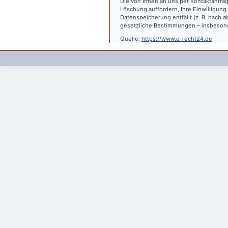
Die von Ihnen an uns per Kontaktanfrag
Löschung auffordern, Ihre Einwilligung
Datenspeicherung entfällt (z. B. nach
gesetzliche Bestimmungen – insbesond
Quelle:
https://www.e-recht24.de