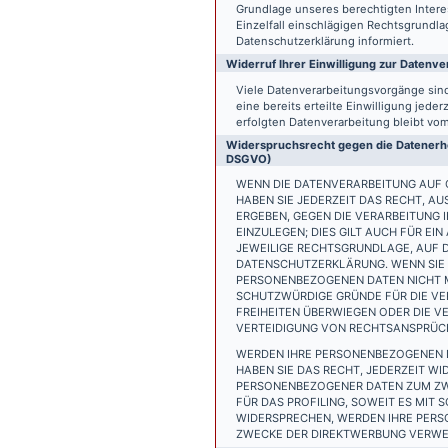
Grundlage unseres berechtigten Interess
Einzelfall einschlägigen Rechtsgrundl
Datenschutzerklärung informiert.
Widerruf Ihrer Einwilligung zur Datenve
Viele Datenverarbeitungsvorgänge sind 
eine bereits erteilte Einwilligung jede
erfolgten Datenverarbeitung bleibt vo
Widerspruchsrecht gegen die Datenerhe
DSGVO)
WENN DIE DATENVERARBEITUNG AUF GR
HABEN SIE JEDERZEIT DAS RECHT, AU
ERGEBEN, GEGEN DIE VERARBEITUNG
EINZULEGEN; DIES GILT AUCH FÜR EI
JEWEILIGE RECHTSGRUNDLAGE, AUF D
DATENSCHUTZERKLÄRUNG. WENN SIE 
PERSONENBEZOGENEN DATEN NICHT M
SCHUTZWÜRDIGE GRÜNDE FÜR DIE VER
FREIHEITEN ÜBERWIEGEN ODER DIE 
VERTEIDIGUNG VON RECHTSANSPRÜCHE
WERDEN IHRE PERSONENBEZOGENEN D
HABEN SIE DAS RECHT, JEDERZEIT W
PERSONENBEZOGENER DATEN ZUM ZWE
FÜR DAS PROFILING, SOWEIT ES MIT
WIDERSPRECHEN, WERDEN IHRE PER
ZWECKE DER DIREKTWERBUNG VERWEN