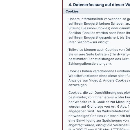
4. Datenerfassung auf dieser W
Cookies
Unsere Internetseiten verwenden so ge
auf Ihrem Endgerät keinen Schaden an
Sitzung (Session-Cookies) oder dauerh
Session-Cookies werden nach Ende Ihr
auf Ihrem Endgerät gespeichert, bis S
Ihren Webbrowser erfolgt.
Teilweise können auch Cookies von Dr
Sie unsere Seite betreten (Third-Part
bestimmter Dienstleistungen des Dritt
Zahlungsdienstleistungen).
Cookies haben verschiedene Funktione
Websitefunktionen ohne diese nicht fu
Anzeige von Videos). Andere Cookies 
anzuzeigen.
Cookies, die zur Durchführung des ele
bestimmter, von Ihnen erwünschter Fun
der Website (z. B. Cookies zur Messun
werden auf Grundlage von Art. 6 Abs. 1
angegeben wird. Der Websitebetreiber 
notwendigen Cookies zur technisch fehl
eine Einwilligung zur Speicherung vo
abgefragt wurde, erfolgt die Verarbeitu
lit. a DSGVO und § 25 Abs. 1 TTDSG); die