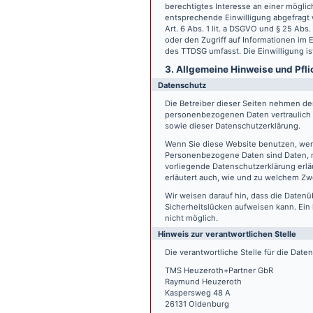
berechtigtes Interesse an einer möglic
entsprechende Einwilligung abgefragt w
Art. 6 Abs. 1 lit. a DSGVO und § 25 Ab
oder den Zugriff auf Informationen im E
des TTDSG umfasst. Die Einwilligung ist
3. Allgemeine Hinweise und Pfli
Datenschutz
Die Betreiber dieser Seiten nehmen den
personenbezogenen Daten vertraulich 
sowie dieser Datenschutzerklärung.
Wenn Sie diese Website benutzen, we
Personenbezogene Daten sind Daten, mi
vorliegende Datenschutzerklärung erläu
erläutert auch, wie und zu welchem Zw
Wir weisen darauf hin, dass die Datenü
Sicherheitslücken aufweisen kann. Ein 
nicht möglich.
Hinweis zur verantwortlichen Stelle
Die verantwortliche Stelle für die Date
TMS Heuzeroth+Partner GbR
Raymund Heuzeroth
Kaspersweg 48 A
26131 Oldenburg