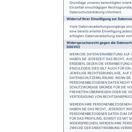
Grundlage unseres berechtigten Interess
Einzelfall einschlägigen Rechtsgrundl
Datenschutzerklärung informiert.
Widerruf Ihrer Einwilligung zur Datenve
Viele Datenverarbeitungsvorgänge sind 
eine bereits erteilte Einwilligung jede
erfolgten Datenverarbeitung bleibt vo
Widerspruchsrecht gegen die Datenerhe
DSGVO)
WENN DIE DATENVERARBEITUNG AUF GR
HABEN SIE JEDERZEIT DAS RECHT, AU
ERGEBEN, GEGEN DIE VERARBEITUNG
EINZULEGEN; DIES GILT AUCH FÜR EI
JEWEILIGE RECHTSGRUNDLAGE, AUF D
DATENSCHUTZERKLÄRUNG. WENN SIE 
PERSONENBEZOGENEN DATEN NICHT M
SCHUTZWÜRDIGE GRÜNDE FÜR DIE VER
FREIHEITEN ÜBERWIEGEN ODER DIE 
VERTEIDIGUNG VON RECHTSANSPRÜCHE
WERDEN IHRE PERSONENBEZOGENEN D
HABEN SIE DAS RECHT, JEDERZEIT W
PERSONENBEZOGENER DATEN ZUM ZWE
FÜR DAS PROFILING, SOWEIT ES MIT
WIDERSPRECHEN, WERDEN IHRE PER
ZWECKE DER DIREKTWERBUNG VERWEN