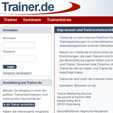
Trainer
Seminare
Trainerbörse
Impressum und Datenschutzerkl
Anmelden
Trainer.de
ist eine Internet-Plattform f
Kennwort
Trainingsleistungen im unternehmerisc
datenbankgestützte Internet-Dienstlei
Passwort
Nutzer von
Trainer.de
im Sinne einer a
Einrichtungen, die nach Trainern und 
der Bereitstellung eigener Daten und 
sind Trainer, Dozenten bzw. Coaches, 
login
Trainer.de
-Server haben und
Trainer.de
beauftragt haben.
Passwort vergessen?
Trainer.de
wird unter der Internet-Adr
Anmeldung bei Trainer.de
betrieben. Betreiber ist die
Werden Sie Mitglied in einer der
Trainer Marketing Service
größten Trainerdatenbanken und -
Heuzeroth & Partner GbR
communities Deutschlands!
Kaspersweg 48 A
26131 Oldenburg
als Trainer anmelden
Geschäftsführer: Raymund Heuzeroth
Haben Sie interessante Angebote