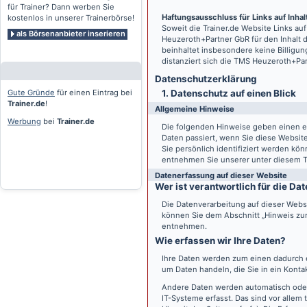
für Trainer? Dann werben Sie
Haftungsausschluss für Links auf Inhalt
kostenlos in unserer Trainerbörse!
Soweit die
Trainer.de
Website Links auf
als Börsenanbieter inserieren
Heuzeroth+Partner GbR für den Inhalt 
beinhaltet insbesondere keine Billigun
distanziert sich die TMS Heuzeroth+Pa
Datenschutz­erklärung
Gute Gründe
für einen Eintrag bei
1. Datenschutz auf einen Blick
Trainer.de
!
Allgemeine Hinweise
Werbung
bei
Trainer.de
Die folgenden Hinweise geben einen e
Daten passiert, wenn Sie diese Websi
Sie persönlich identifiziert werden k
entnehmen Sie unserer unter diesem T
Datenerfassung auf dieser Website
Wer ist verantwortlich für die D
Die Datenverarbeitung auf dieser Webs
können Sie dem Abschnitt „Hinweis zur 
entnehmen.
Wie erfassen wir Ihre Daten?
Ihre Daten werden zum einen dadurch er
um Daten handeln, die Sie in ein Konta
Andere Daten werden automatisch oder
IT-Systeme erfasst. Das sind vor allem