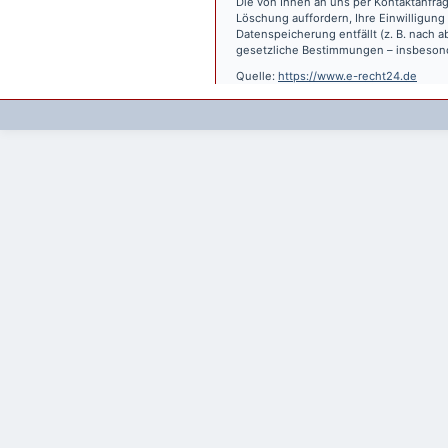
Die von Ihnen an uns per Kontaktanfrag
Löschung auffordern, Ihre Einwilligung
Datenspeicherung entfällt (z. B. nach
gesetzliche Bestimmungen – insbesond
Quelle:
https://www.e-recht24.de