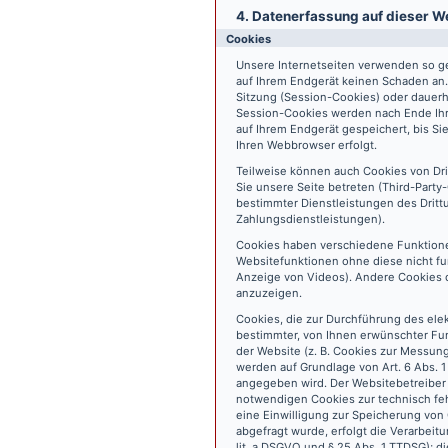
4. Datenerfassung auf dieser W
Cookies
Unsere Internetseiten verwenden so ge
auf Ihrem Endgerät keinen Schaden an
Sitzung (Session-Cookies) oder dauerh
Session-Cookies werden nach Ende Ihr
auf Ihrem Endgerät gespeichert, bis S
Ihren Webbrowser erfolgt.
Teilweise können auch Cookies von Dr
Sie unsere Seite betreten (Third-Part
bestimmter Dienstleistungen des Dritt
Zahlungsdienstleistungen).
Cookies haben verschiedene Funktione
Websitefunktionen ohne diese nicht fu
Anzeige von Videos). Andere Cookies 
anzuzeigen.
Cookies, die zur Durchführung des ele
bestimmter, von Ihnen erwünschter Fun
der Website (z. B. Cookies zur Messun
werden auf Grundlage von Art. 6 Abs. 1
angegeben wird. Der Websitebetreiber 
notwendigen Cookies zur technisch fehl
eine Einwilligung zur Speicherung vo
abgefragt wurde, erfolgt die Verarbeitu
lit. a DSGVO und § 25 Abs. 1 TTDSG); die