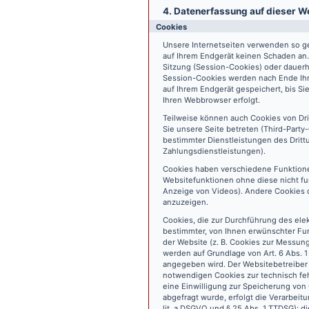
4. Datenerfassung auf dieser W
Cookies
Unsere Internetseiten verwenden so ge
auf Ihrem Endgerät keinen Schaden an
Sitzung (Session-Cookies) oder dauerh
Session-Cookies werden nach Ende Ihr
auf Ihrem Endgerät gespeichert, bis S
Ihren Webbrowser erfolgt.
Teilweise können auch Cookies von Dr
Sie unsere Seite betreten (Third-Part
bestimmter Dienstleistungen des Dritt
Zahlungsdienstleistungen).
Cookies haben verschiedene Funktione
Websitefunktionen ohne diese nicht fu
Anzeige von Videos). Andere Cookies 
anzuzeigen.
Cookies, die zur Durchführung des ele
bestimmter, von Ihnen erwünschter Fun
der Website (z. B. Cookies zur Messun
werden auf Grundlage von Art. 6 Abs. 1
angegeben wird. Der Websitebetreiber 
notwendigen Cookies zur technisch fehl
eine Einwilligung zur Speicherung vo
abgefragt wurde, erfolgt die Verarbeitu
lit. a DSGVO und § 25 Abs. 1 TTDSG); die