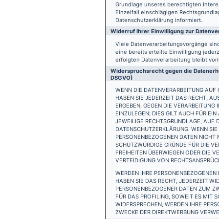
Grundlage unseres berechtigten Interess
Einzelfall einschlägigen Rechtsgrundl
Datenschutzerklärung informiert.
Widerruf Ihrer Einwilligung zur Datenve
Viele Datenverarbeitungsvorgänge sind 
eine bereits erteilte Einwilligung jede
erfolgten Datenverarbeitung bleibt vo
Widerspruchsrecht gegen die Datenerhe
DSGVO)
WENN DIE DATENVERARBEITUNG AUF GR
HABEN SIE JEDERZEIT DAS RECHT, AU
ERGEBEN, GEGEN DIE VERARBEITUNG
EINZULEGEN; DIES GILT AUCH FÜR EI
JEWEILIGE RECHTSGRUNDLAGE, AUF D
DATENSCHUTZERKLÄRUNG. WENN SIE 
PERSONENBEZOGENEN DATEN NICHT M
SCHUTZWÜRDIGE GRÜNDE FÜR DIE VER
FREIHEITEN ÜBERWIEGEN ODER DIE 
VERTEIDIGUNG VON RECHTSANSPRÜCHE
WERDEN IHRE PERSONENBEZOGENEN D
HABEN SIE DAS RECHT, JEDERZEIT W
PERSONENBEZOGENER DATEN ZUM ZWE
FÜR DAS PROFILING, SOWEIT ES MIT
WIDERSPRECHEN, WERDEN IHRE PER
ZWECKE DER DIREKTWERBUNG VERWEN