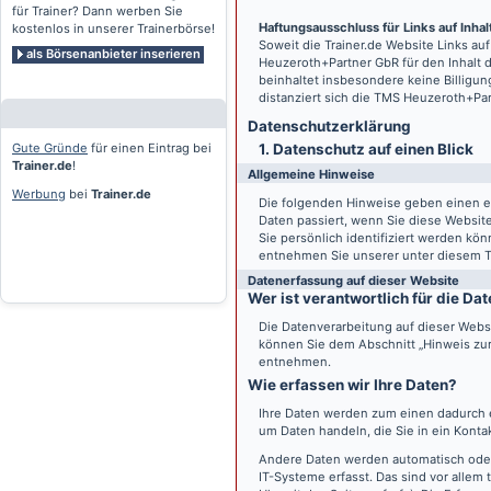
für Trainer? Dann werben Sie
Haftungsausschluss für Links auf Inhalt
kostenlos in unserer Trainerbörse!
Soweit die
Trainer.de
Website Links auf
als Börsenanbieter inserieren
Heuzeroth+Partner GbR für den Inhalt 
beinhaltet insbesondere keine Billigun
distanziert sich die TMS Heuzeroth+Pa
Datenschutz­erklärung
Gute Gründe
für einen Eintrag bei
1. Datenschutz auf einen Blick
Trainer.de
!
Allgemeine Hinweise
Werbung
bei
Trainer.de
Die folgenden Hinweise geben einen e
Daten passiert, wenn Sie diese Websi
Sie persönlich identifiziert werden k
entnehmen Sie unserer unter diesem T
Datenerfassung auf dieser Website
Wer ist verantwortlich für die D
Die Datenverarbeitung auf dieser Webs
können Sie dem Abschnitt „Hinweis zur 
entnehmen.
Wie erfassen wir Ihre Daten?
Ihre Daten werden zum einen dadurch er
um Daten handeln, die Sie in ein Konta
Andere Daten werden automatisch oder
IT-Systeme erfasst. Das sind vor allem