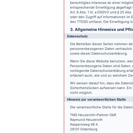
berechtigtes Interesse an einer möglic
entsprechende Einwilligung abgefragt w
Art. 6 Abs. 1 lit. a DSGVO und § 25 Ab
oder den Zugriff auf Informationen im E
des TTDSG umfasst. Die Einwilligung ist
3. Allgemeine Hinweise und Pfli
Datenschutz
Die Betreiber dieser Seiten nehmen den
personenbezogenen Daten vertraulich 
sowie dieser Datenschutzerklärung.
Wenn Sie diese Website benutzen, we
Personenbezogene Daten sind Daten, mi
vorliegende Datenschutzerklärung erläu
erläutert auch, wie und zu welchem Zw
Wir weisen darauf hin, dass die Datenü
Sicherheitslücken aufweisen kann. Ein 
nicht möglich.
Hinweis zur verantwortlichen Stelle
Die verantwortliche Stelle für die Date
TMS Heuzeroth+Partner GbR
Raymund Heuzeroth
Kaspersweg 48 A
26131 Oldenburg