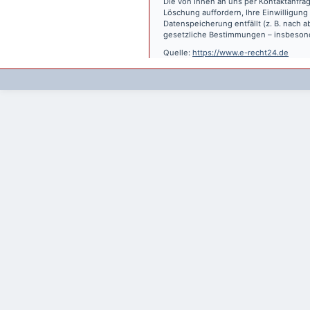
Die von Ihnen an uns per Kontaktanfrag
Löschung auffordern, Ihre Einwilligung
Datenspeicherung entfällt (z. B. nach
gesetzliche Bestimmungen – insbesond
Quelle:
https://www.e-recht24.de