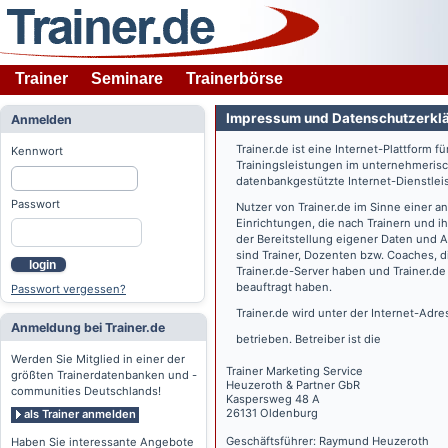
Trainer
Seminare
Trainerbörse
Impressum und Datenschutzerkl
Anmelden
Trainer.de
ist eine Internet-Plattform f
Kennwort
Trainingsleistungen im unternehmerisc
datenbankgestützte Internet-Dienstlei
Passwort
Nutzer von
Trainer.de
im Sinne einer a
Einrichtungen, die nach Trainern und 
der Bereitstellung eigener Daten und 
sind Trainer, Dozenten bzw. Coaches, 
login
Trainer.de
-Server haben und
Trainer.de
beauftragt haben.
Passwort vergessen?
Trainer.de
wird unter der Internet-Adr
Anmeldung bei Trainer.de
betrieben. Betreiber ist die
Werden Sie Mitglied in einer der
Trainer Marketing Service
größten Trainerdatenbanken und -
Heuzeroth & Partner GbR
communities Deutschlands!
Kaspersweg 48 A
26131 Oldenburg
als Trainer anmelden
Geschäftsführer: Raymund Heuzeroth
Haben Sie interessante Angebote