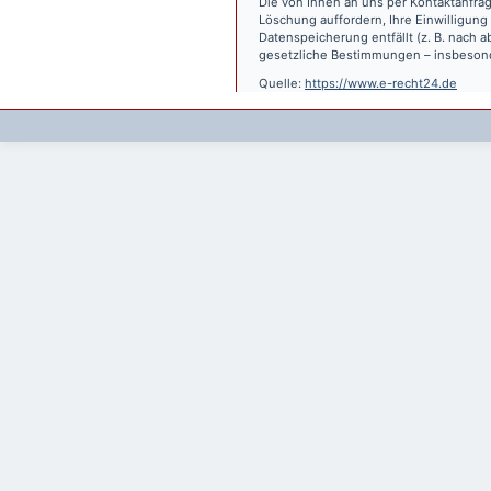
Die von Ihnen an uns per Kontaktanfrag
Löschung auffordern, Ihre Einwilligung
Datenspeicherung entfällt (z. B. nach
gesetzliche Bestimmungen – insbesond
Quelle:
https://www.e-recht24.de