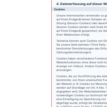
4. Datenerfassung auf dieser W
Cookies
Unsere Internetseiten verwenden so ge
auf Ihrem Endgerät keinen Schaden an
Sitzung (Session-Cookies) oder dauerh
Session-Cookies werden nach Ende Ihr
auf Ihrem Endgerät gespeichert, bis S
Ihren Webbrowser erfolgt.
Teilweise können auch Cookies von Dr
Sie unsere Seite betreten (Third-Part
bestimmter Dienstleistungen des Dritt
Zahlungsdienstleistungen).
Cookies haben verschiedene Funktione
Websitefunktionen ohne diese nicht fu
Anzeige von Videos). Andere Cookies 
anzuzeigen.
Cookies, die zur Durchführung des ele
bestimmter, von Ihnen erwünschter Fun
der Website (z. B. Cookies zur Messun
werden auf Grundlage von Art. 6 Abs. 1
angegeben wird. Der Websitebetreiber 
notwendigen Cookies zur technisch fehl
eine Einwilligung zur Speicherung vo
abgefragt wurde, erfolgt die Verarbeitu
lit. a DSGVO und § 25 Abs. 1 TTDSG); die