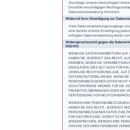
Grundlage unseres berechtigten Interess
Einzelfall einschlägigen Rechtsgrundl
Datenschutzerklärung informiert.
Widerruf Ihrer Einwilligung zur Datenve
Viele Datenverarbeitungsvorgänge sind 
eine bereits erteilte Einwilligung jede
erfolgten Datenverarbeitung bleibt vo
Widerspruchsrecht gegen die Datenerhe
DSGVO)
WENN DIE DATENVERARBEITUNG AUF GR
HABEN SIE JEDERZEIT DAS RECHT, AU
ERGEBEN, GEGEN DIE VERARBEITUNG
EINZULEGEN; DIES GILT AUCH FÜR EI
JEWEILIGE RECHTSGRUNDLAGE, AUF D
DATENSCHUTZERKLÄRUNG. WENN SIE 
PERSONENBEZOGENEN DATEN NICHT M
SCHUTZWÜRDIGE GRÜNDE FÜR DIE VER
FREIHEITEN ÜBERWIEGEN ODER DIE 
VERTEIDIGUNG VON RECHTSANSPRÜCHE
WERDEN IHRE PERSONENBEZOGENEN D
HABEN SIE DAS RECHT, JEDERZEIT W
PERSONENBEZOGENER DATEN ZUM ZWE
FÜR DAS PROFILING, SOWEIT ES MIT
WIDERSPRECHEN, WERDEN IHRE PER
ZWECKE DER DIREKTWERBUNG VERWEN