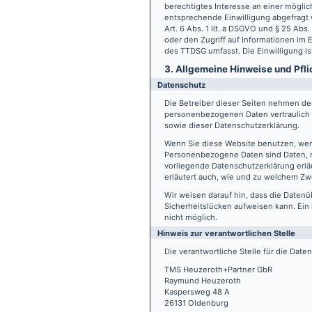
berechtigtes Interesse an einer möglic
entsprechende Einwilligung abgefragt w
Art. 6 Abs. 1 lit. a DSGVO und § 25 Ab
oder den Zugriff auf Informationen im E
des TTDSG umfasst. Die Einwilligung ist
3. Allgemeine Hinweise und Pfli
Datenschutz
Die Betreiber dieser Seiten nehmen den
personenbezogenen Daten vertraulich 
sowie dieser Datenschutzerklärung.
Wenn Sie diese Website benutzen, we
Personenbezogene Daten sind Daten, mi
vorliegende Datenschutzerklärung erläu
erläutert auch, wie und zu welchem Zw
Wir weisen darauf hin, dass die Datenü
Sicherheitslücken aufweisen kann. Ein 
nicht möglich.
Hinweis zur verantwortlichen Stelle
Die verantwortliche Stelle für die Date
TMS Heuzeroth+Partner GbR
Raymund Heuzeroth
Kaspersweg 48 A
26131 Oldenburg