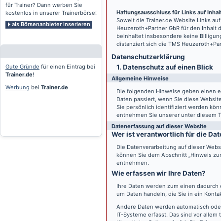
für Trainer? Dann werben Sie
Haftungsausschluss für Links auf Inhalt
kostenlos in unserer Trainerbörse!
Soweit die
Trainer.de
Website Links auf
als Börsenanbieter inserieren
Heuzeroth+Partner GbR für den Inhalt 
beinhaltet insbesondere keine Billigun
distanziert sich die TMS Heuzeroth+Pa
Datenschutz­erklärung
Gute Gründe
für einen Eintrag bei
1. Datenschutz auf einen Blick
Trainer.de
!
Allgemeine Hinweise
Werbung
bei
Trainer.de
Die folgenden Hinweise geben einen e
Daten passiert, wenn Sie diese Websi
Sie persönlich identifiziert werden k
entnehmen Sie unserer unter diesem T
Datenerfassung auf dieser Website
Wer ist verantwortlich für die D
Die Datenverarbeitung auf dieser Webs
können Sie dem Abschnitt „Hinweis zur 
entnehmen.
Wie erfassen wir Ihre Daten?
Ihre Daten werden zum einen dadurch er
um Daten handeln, die Sie in ein Konta
Andere Daten werden automatisch oder
IT-Systeme erfasst. Das sind vor allem