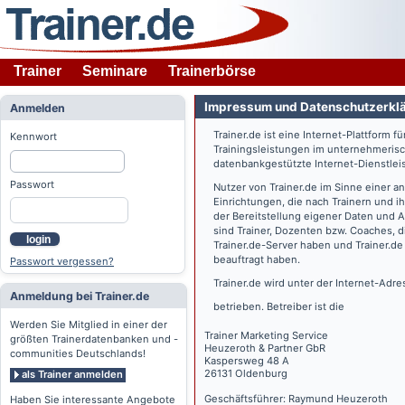
Trainer
Seminare
Trainerbörse
Impressum und Datenschutzerkl
Anmelden
Trainer.de
ist eine Internet-Plattform f
Kennwort
Trainingsleistungen im unternehmerisc
datenbankgestützte Internet-Dienstlei
Passwort
Nutzer von
Trainer.de
im Sinne einer a
Einrichtungen, die nach Trainern und 
der Bereitstellung eigener Daten und 
sind Trainer, Dozenten bzw. Coaches, 
login
Trainer.de
-Server haben und
Trainer.de
beauftragt haben.
Passwort vergessen?
Trainer.de
wird unter der Internet-Adr
Anmeldung bei Trainer.de
betrieben. Betreiber ist die
Werden Sie Mitglied in einer der
Trainer Marketing Service
größten Trainerdatenbanken und -
Heuzeroth & Partner GbR
communities Deutschlands!
Kaspersweg 48 A
26131 Oldenburg
als Trainer anmelden
Geschäftsführer: Raymund Heuzeroth
Haben Sie interessante Angebote