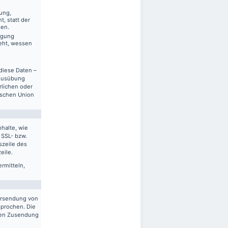
ung,
, statt der
gen.
ägung
eht, wessen
diese Daten –
 Ausübung
rlichen oder
ischen Union
halte, wie
 SSL- bzw.
szeile des
eile.
ermitteln,
ersendung von
sprochen. Die
gten Zusendung