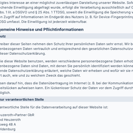
igtes Interesse an einer möglichst zuverlässigen Darstellung unserer Website. Sof
chende Einwilligung abgefragt wurde, erfolgt die Verarbeitung ausschließlich auf
Abs. 1 lit. a DSGVO und § 25 Abs. 1 TTDSG, soweit die Einwilligung die Speicherung
n Zugriff auf Informationen im Endgerät des Nutzers (z. B. für Device-Fingerprintin
SG umfasst. Die Einwilligung ist jederzeit widerrufbar.
lgemeine Hinweise und Pflicht­informationen
hutz
reiber dieser Seiten nehmen den Schutz Ihrer persönlichen Daten sehr ernst. Wir 
enbezogenen Daten vertraulich und entsprechend den gesetzlichen Datenschutzvo
ieser Datenschutzerklärung.
ie diese Website benutzen, werden verschiedene personenbezogene Daten erho
nbezogene Daten sind Daten, mit denen Sie persönlich identifiziert werden könne
ende Datenschutzerklärung erläutert, welche Daten wir erheben und wofür wir sie 
rt auch, wie und zu welchem Zweck das geschieht.
sen darauf hin, dass die Datenübertragung im Internet (z. B. bei der Kommunikation
eitslücken aufweisen kann. Ein lückenloser Schutz der Daten vor dem Zugriff durch 
öglich.
zur verantwortlichen Stelle
antwortliche Stelle für die Datenverarbeitung auf dieser Website ist:
uzeroth+Partner GbR
d Heuzeroth
sweg 48 A
Oldenburg