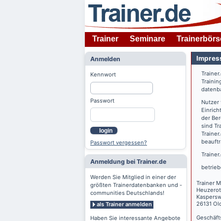
Trainer
Seminare
Trainerbörs
Impres
Anmelden
Trainer
Kennwort
Trainin
datenba
Passwort
Nutzer
Einrich
der Ber
sind Tr
login
Trainer
beauftr
Passwort vergessen?
Trainer
Anmeldung bei Trainer.de
betrieb
Werden Sie Mitglied in einer der
Trainer M
größten Trainerdatenbanken und -
Heuzerot
communities Deutschlands!
Kaspers
26131 Ol
als Trainer anmelden
Geschäft
Haben Sie interessante Angebote