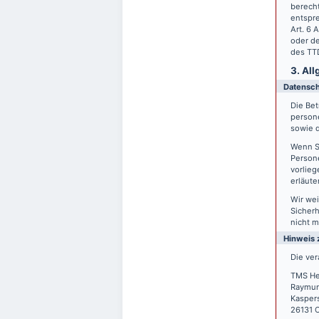
berecht
entspre
Art. 6 
oder de
des TTD
3. Al
Datensc
Die Bet
person
sowie d
Wenn S
Persone
vorlieg
erläute
Wir wei
Sicherh
nicht m
Hinweis 
Die ver
TMS He
Raymun
Kasper
26131 