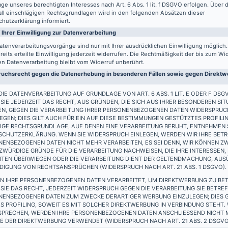
ge unseres berechtigten Interesses nach Art. 6 Abs. 1 lit. f DSGVO erfolgen. Über d
all einschlägigen Rechtsgrundlagen wird in den folgenden Absätzen dieser
hutzerklärung informiert.
 Ihrer Einwilligung zur Datenverarbeitung
atenverarbeitungsvorgänge sind nur mit Ihrer ausdrücklichen Einwilligung möglich
reits erteilte Einwilligung jederzeit widerrufen. Die Rechtmäßigkeit der bis zum Wi
en Datenverarbeitung bleibt vom Widerruf unberührt.
uchsrecht gegen die Datenerhebung in besonderen Fällen sowie gegen Direktwe
IE DATENVERARBEITUNG AUF GRUNDLAGE VON ART. 6 ABS. 1 LIT. E ODER F DSG
SIE JEDERZEIT DAS RECHT, AUS GRÜNDEN, DIE SICH AUS IHRER BESONDEREN SIT
EN, GEGEN DIE VERARBEITUNG IHRER PERSONENBEZOGENEN DATEN WIDERSPRUC
EGEN; DIES GILT AUCH FÜR EIN AUF DIESE BESTIMMUNGEN GESTÜTZTES PROFILIN
IGE RECHTSGRUNDLAGE, AUF DENEN EINE VERARBEITUNG BERUHT, ENTNEHMEN S
SCHUTZERKLÄRUNG. WENN SIE WIDERSPRUCH EINLEGEN, WERDEN WIR IHRE BET
ENBEZOGENEN DATEN NICHT MEHR VERARBEITEN, ES SEI DENN, WIR KÖNNEN Z
WÜRDIGE GRÜNDE FÜR DIE VERARBEITUNG NACHWEISEN, DIE IHRE INTERESSEN,
EITEN ÜBERWIEGEN ODER DIE VERARBEITUNG DIENT DER GELTENDMACHUNG, AU
DIGUNG VON RECHTSANSPRÜCHEN (WIDERSPRUCH NACH ART. 21 ABS. 1 DSGVO).
N IHRE PERSONENBEZOGENEN DATEN VERARBEITET, UM DIREKTWERBUNG ZU BET
SIE DAS RECHT, JEDERZEIT WIDERSPRUCH GEGEN DIE VERARBEITUNG SIE BETRE
NENBEZOGENER DATEN ZUM ZWECKE DERARTIGER WERBUNG EINZULEGEN; DIES G
S PROFILING, SOWEIT ES MIT SOLCHER DIREKTWERBUNG IN VERBINDUNG STEHT.
SPRECHEN, WERDEN IHRE PERSONENBEZOGENEN DATEN ANSCHLIESSEND NICHT
 DER DIREKTWERBUNG VERWENDET (WIDERSPRUCH NACH ART. 21 ABS. 2 DSGVO