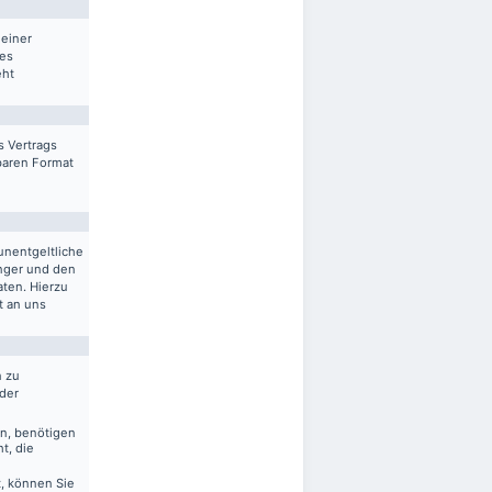
 einer
res
eht
s Vertrags
sbaren Format
unentgeltliche
nger und den
aten. Hierzu
t an uns
n zu
 der
en, benötigen
t, die
, können Sie