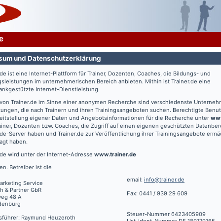
e
sum und Datenschutzerklärung
.de
ist eine Internet-Plattform für Trainer, Dozenten, Coaches, die Bildungs- und
gsleistungen im unternehmerischen Bereich anbieten. Mithin ist
Trainer.de
eine
nkgestützte Internet-Dienstleistung.
 von
Trainer.de
im Sinne einer anonymen Recherche sind verschiedenste Unterne
tungen, die nach Trainern und ihren Trainingsangeboten suchen. Berechtigte Benut
eitstellung eigener Daten und Angebotsinformationen für die Recherche unter
www
ainer, Dozenten bzw. Coaches, die Zugriff auf einen eigenen geschützten Datenbe
.de
-Server haben und
Trainer.de
zur Veröffentlichung ihrer Trainingsangebote ermä
agt haben.
.de
wird unter der Internet-Adresse
www.trainer.de
en. Betreiber ist die
email:
info@trainer.de
arketing Service
h & Partner GbR
Fax: 0441 / 939 29 609
weg 48 A
denburg
Steuer-Nummer 6423405909
sführer: Raymund Heuzeroth