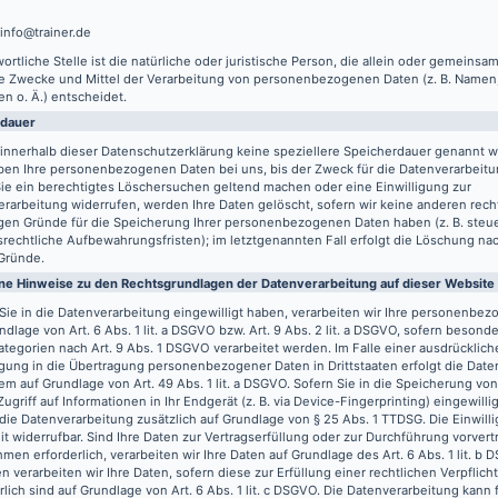
 info@trainer.de
ortliche Stelle ist die natürliche oder juristische Person, die allein oder gemeinsa
ie Zwecke und Mittel der Verarbeitung von personenbezogenen Daten (z. B. Namen,
n o. Ä.) entscheidet.
rdauer
innerhalb dieser Datenschutzerklärung keine speziellere Speicherdauer genannt w
ben Ihre personenbezogenen Daten bei uns, bis der Zweck für die Datenverarbeitun
ie ein berechtigtes Löschersuchen geltend machen oder eine Einwilligung zur
rarbeitung widerrufen, werden Ihre Daten gelöscht, sofern wir keine anderen recht
gen Gründe für die Speicherung Ihrer personenbezogenen Daten haben (z. B. steu
rechtliche Aufbewahrungsfristen); im letztgenannten Fall erfolgt die Löschung nach
Gründe.
ne Hinweise zu den Rechtsgrundlagen der Datenverarbeitung auf dieser Website
Sie in die Datenverarbeitung eingewilligt haben, verarbeiten wir Ihre personenbe
ndlage von Art. 6 Abs. 1 lit. a DSGVO bzw. Art. 9 Abs. 2 lit. a DSGVO, sofern besond
tegorien nach Art. 9 Abs. 1 DSGVO verarbeitet werden. Im Falle einer ausdrücklich
igung in die Übertragung personenbezogener Daten in Drittstaaten erfolgt die Dat
m auf Grundlage von Art. 49 Abs. 1 lit. a DSGVO. Sofern Sie in die Speicherung vo
Zugriff auf Informationen in Ihr Endgerät (z. B. via Device-Fingerprinting) eingewilli
 die Datenverarbeitung zusätzlich auf Grundlage von § 25 Abs. 1 TTDSG. Die Einwilli
it widerrufbar. Sind Ihre Daten zur Vertragserfüllung oder zur Durchführung vorvert
en erforderlich, verarbeiten wir Ihre Daten auf Grundlage des Art. 6 Abs. 1 lit. b
n verarbeiten wir Ihre Daten, sofern diese zur Erfüllung einer rechtlichen Verpflich
rlich sind auf Grundlage von Art. 6 Abs. 1 lit. c DSGVO. Die Datenverarbeitung kann 