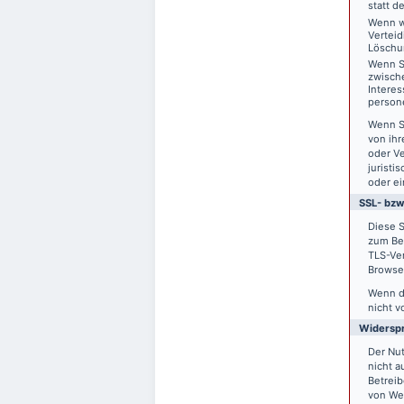
statt d
Wenn w
Vertei
Löschu
Wenn S
zwisch
Interes
person
Wenn S
von ihr
oder V
juristi
oder ei
SSL- bzw
Diese S
zum Bei
TLS-Ver
Browser
Wenn di
nicht v
Widersp
Der Nu
nicht a
Betreib
von We