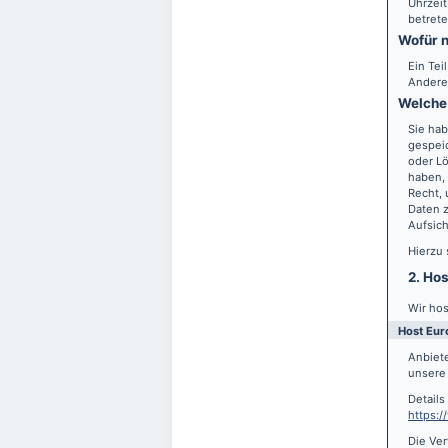
Uhrzeit
betrete
Wofür n
Ein Tei
Andere
Welche 
Sie hab
gespei
oder Lö
haben, 
Recht,
Daten z
Aufsic
Hierzu
2. Ho
Wir hos
Host Eur
Anbiete
unsere 
Detail
https:
Die Ver