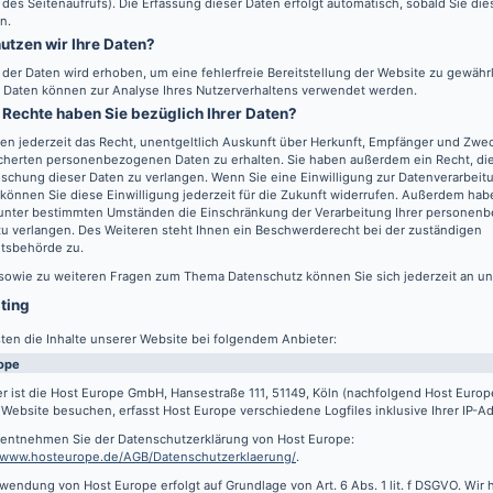
 des Seitenaufrufs). Die Erfassung dieser Daten erfolgt automatisch, sobald Sie di
n.
utzen wir Ihre Daten?
l der Daten wird erhoben, um eine fehlerfreie Bereitstellung der Website zu gewähr
 Daten können zur Analyse Ihres Nutzerverhaltens verwendet werden.
Rechte haben Sie bezüglich Ihrer Daten?
en jederzeit das Recht, unentgeltlich Auskunft über Herkunft, Empfänger und Zwec
cherten personenbezogenen Daten zu erhalten. Sie haben außerdem ein Recht, die
schung dieser Daten zu verlangen. Wenn Sie eine Einwilligung zur Datenverarbeitu
können Sie diese Einwilligung jederzeit für die Zukunft widerrufen. Außerdem hab
 unter bestimmten Umständen die Einschränkung der Verarbeitung Ihrer persone
u verlangen. Des Weiteren steht Ihnen ein Beschwerderecht bei der zuständigen
htsbehörde zu.
 sowie zu weiteren Fragen zum Thema Datenschutz können Sie sich jederzeit an u
sting
ten die Inhalte unserer Website bei folgendem Anbieter:
ope
r ist die Host Europe GmbH, Hansestraße 111, 51149, Köln (nachfolgend Host Euro
Website besuchen, erfasst Host Europe verschiedene Logfiles inklusive Ihrer IP-A
s entnehmen Sie der Datenschutzerklärung von Host Europe:
//www.hosteurope.de/AGB/Datenschutzerklaerung/
.
wendung von Host Europe erfolgt auf Grundlage von Art. 6 Abs. 1 lit. f DSGVO. Wir 