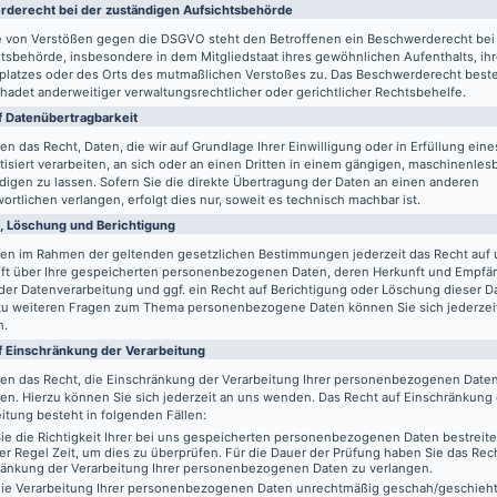
de­recht bei der zuständigen Aufsichts­behörde
le von Verstößen gegen die DSGVO steht den Betroffenen ein Beschwerderecht bei
tsbehörde, insbesondere in dem Mitgliedstaat ihres gewöhnlichen Aufenthalts, ih
splatzes oder des Orts des mutmaßlichen Verstoßes zu. Das Beschwerderecht best
adet anderweitiger verwaltungsrechtlicher oder gerichtlicher Rechtsbehelfe.
 Daten­übertrag­barkeit
en das Recht, Daten, die wir auf Grundlage Ihrer Einwilligung oder in Erfüllung eine
isiert verarbeiten, an sich oder an einen Dritten in einem gängigen, maschinenle
igen zu lassen. Sofern Sie die direkte Übertragung der Daten an einen anderen
ortlichen verlangen, erfolgt dies nur, soweit es technisch machbar ist.
, Löschung und Berichtigung
ben im Rahmen der geltenden gesetzlichen Bestimmungen jederzeit das Recht auf 
ft über Ihre gespeicherten personenbezogenen Daten, deren Herkunft und Empfä
er Datenverarbeitung und ggf. ein Recht auf Berichtigung oder Löschung dieser D
zu weiteren Fragen zum Thema personenbezogene Daten können Sie sich jederzei
n.
f Einschränkung der Verarbeitung
ben das Recht, die Einschränkung der Verarbeitung Ihrer personenbezogenen Date
en. Hierzu können Sie sich jederzeit an uns wenden. Das Recht auf Einschränkung
itung besteht in folgenden Fällen:
e die Richtigkeit Ihrer bei uns gespeicherten personenbezogenen Daten bestreit
der Regel Zeit, um dies zu überprüfen. Für die Dauer der Prüfung haben Sie das Rech
ränkung der Verarbeitung Ihrer personenbezogenen Daten zu verlangen.
ie Verarbeitung Ihrer personenbezogenen Daten unrechtmäßig geschah/geschieht