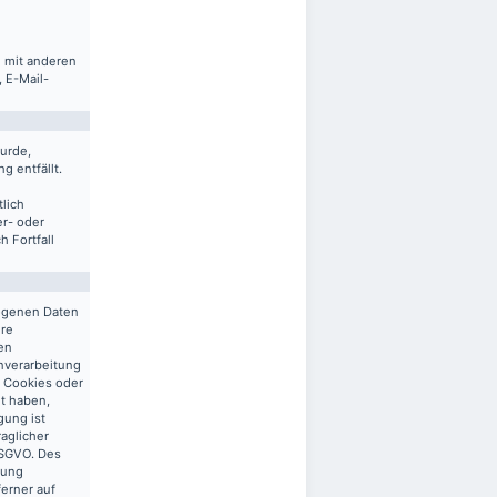
m mit anderen
 E-Mail-
urde,
g entfällt.
lich
er- oder
 Fortfall
zogenen Daten
ere
en
enverarbeitung
n Cookies oder
gt haben,
gung ist
raglicher
 DSGVO. Des
tung
ferner auf