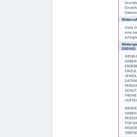
Grundla
Einzelf
Datensc
Widerruf
Viele D
eine be
erfolgt
Widerspr
DSGVO)
WENN D
HABEN 
ERGEB
EINZUL
JEWEIL
DATEN
PERSON
SCHUTZ
FREIH
VERTEI
WERDE
HABEN 
PERSO
FÜR DA
WIDER
ZWECKE