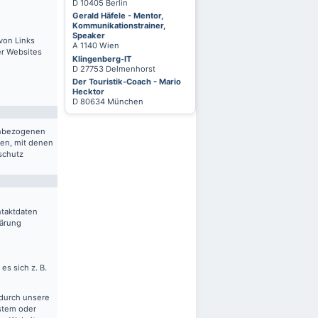
D 10405 Berlin
Gerald Häfele - Mentor,
Kommunikationstrainer,
Speaker
von Links
A 1140 Wien
er Websites
Klingenberg-IT
D 27753 Delmenhorst
Der Touristik-Coach - Mario
Hecktor
D 80634 München
nenbezogenen
ten, mit denen
schutz
ntaktdaten
lärung
es sich z. B.
 durch unsere
ystem oder