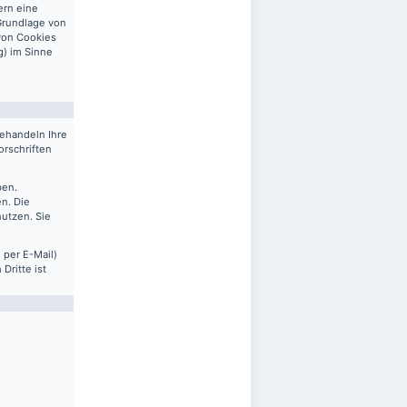
ern eine
 Grundlage von
 von Cookies
g) im Sinne
behandeln Ihre
rschriften
ben.
n. Die
nutzen. Sie
 per E-Mail)
Dritte ist