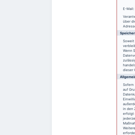
E-Mail:
Verantw
über d
Adresse
Speiche
Soweit 
verblei
Wenn S
Datenve
zulässi
handels
dieser 
Allgemei
Sofern 
auf Gru
Datenka
Einwill
außerde
in den 
erfolgt
jederze
Maßnahm
Weitere
erforde