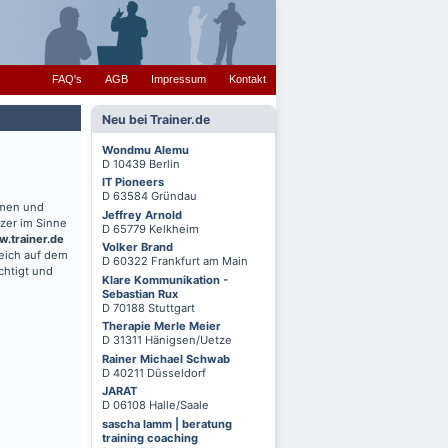
FAQ's
AGB
Impressum
Kontakt
Neu bei Trainer.de
Wondmu Alemu
D 10439 Berlin
IT Pioneers
D 63584 Gründau
hmen und
Jeffrey Arnold
zer im Sinne
D 65779 Kelkheim
.trainer.de
Volker Brand
reich auf dem
D 60322 Frankfurt am Main
chtigt und
Klare Kommunikation -
Sebastian Rux
D 70188 Stuttgart
Therapie Merle Meier
D 31311 Hänigsen/Uetze
Rainer Michael Schwab
D 40211 Düsseldorf
JARAT
D 06108 Halle/Saale
sascha lamm | beratung
training coaching