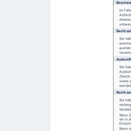
Beschwer
Im Fal
Aufsich
Arbeit
unbesch
Recht auf
Sie hab
automat
aushänd
Verantw
Auskunft
Sie ha
Auskun
Zweck d
sowie 
wende
Recht au
Sie ha
verlang
Verarbe
Wenn Si
wir in 
Einsch
Wenn d