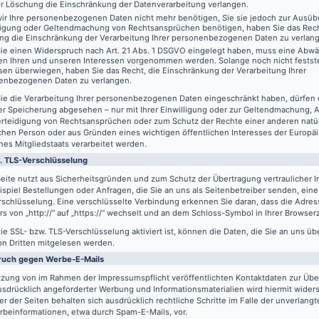
er Löschung die Einschränkung der Datenverarbeitung verlangen.
ir Ihre personenbezogenen Daten nicht mehr benötigen, Sie sie jedoch zur Ausüb
digung oder Geltendmachung von Rechtsansprüchen benötigen, haben Sie das Recht
ng die Einschränkung der Verarbeitung Ihrer personenbezogenen Daten zu verlan
ie einen Widerspruch nach Art. 21 Abs. 1 DSGVO eingelegt haben, muss eine Abw
en Ihren und unseren Interessen vorgenommen werden. Solange noch nicht festst
sen überwiegen, haben Sie das Recht, die Einschränkung der Verarbeitung Ihrer
enbezogenen Daten zu verlangen.
ie die Verarbeitung Ihrer personenbezogenen Daten eingeschränkt haben, dürfen 
er Speicherung abgesehen – nur mit Ihrer Einwilligung oder zur Geltendmachung,
erteidigung von Rechtsansprüchen oder zum Schutz der Rechte einer anderen natü
schen Person oder aus Gründen eines wichtigen öffentlichen Interesses der Europä
nes Mitgliedstaats verarbeitet werden.
. TLS-Verschlüsselung
eite nutzt aus Sicherheitsgründen und zum Schutz der Übertragung vertraulicher In
spiel Bestellungen oder Anfragen, die Sie an uns als Seitenbetreiber senden, eine
schlüsselung. Eine verschlüsselte Verbindung erkennen Sie daran, dass die Adres
s von „http://“ auf „https://“ wechselt und an dem Schloss-Symbol in Ihrer Browserz
e SSL- bzw. TLS-Verschlüsselung aktiviert ist, können die Daten, die Sie an uns üb
on Dritten mitgelesen werden.
ruch gegen Werbe-E-Mails
tzung von im Rahmen der Impressumspflicht veröffentlichten Kontaktdaten zur Üb
usdrücklich angeforderter Werbung und Informationsmaterialien wird hiermit wider
er der Seiten behalten sich ausdrücklich rechtliche Schritte im Falle der unverlan
rbeinformationen, etwa durch Spam-E-Mails, vor.