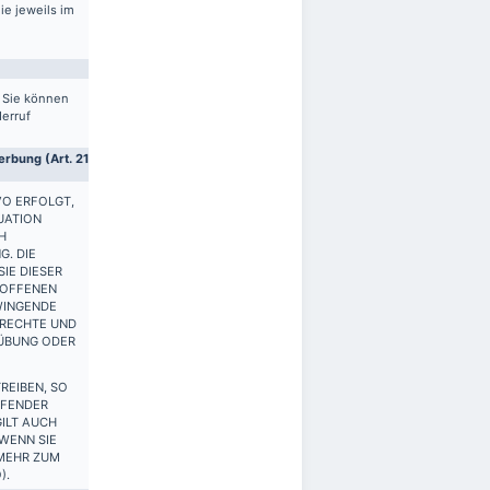
ie jeweils im
. Sie können
derruf
rbung (Art. 21
VO ERFOLGT,
UATION
H
G. DIE
IE DIESER
ROFFENEN
WINGENDE
 RECHTE UND
SÜBUNG ODER
REIBEN, SO
FFENDER
ILT AUCH
 WENN SIE
 MEHR ZUM
).