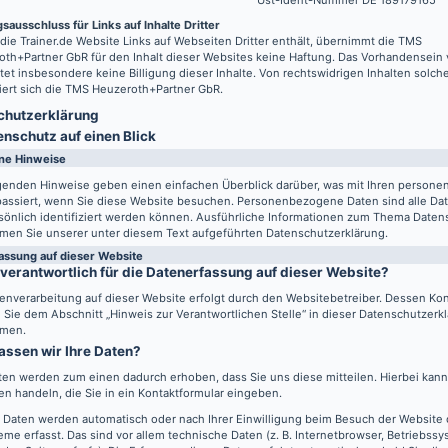
Ust-Ident-Nummer DE 189179165
sausschluss für Links auf Inhalte Dritter
 die
Trainer.de
Website Links auf Webseiten Dritter enthält, übernimmt die TMS
th+Partner GbR für den Inhalt dieser Websites keine Haftung. Das Vorhandensein 
tet insbesondere keine Billigung dieser Inhalte. Von rechtswidrigen Inhalten solch
iert sich die TMS Heuzeroth+Partner GbR.
hutz­erklärung
enschutz auf einen Blick
ne Hinweise
lgenden Hinweise geben einen einfachen Überblick darüber, was mit Ihren perso
passiert, wenn Sie diese Website besuchen. Personenbezogene Daten sind alle Da
sönlich identifiziert werden können. Ausführliche Informationen zum Thema Daten
men Sie unserer unter diesem Text aufgeführten Datenschutzerklärung.
assung auf dieser Website
 verantwortlich für die Datenerfassung auf dieser Website?
enverarbeitung auf dieser Website erfolgt durch den Websitebetreiber. Dessen Ko
Sie dem Abschnitt „Hinweis zur Verantwortlichen Stelle“ in dieser Datenschutzerk
men.
assen wir Ihre Daten?
ten werden zum einen dadurch erhoben, dass Sie uns diese mitteilen. Hierbei kann 
n handeln, die Sie in ein Kontaktformular eingeben.
 Daten werden automatisch oder nach Ihrer Einwilligung beim Besuch der Website
eme erfasst. Das sind vor allem technische Daten (z. B. Internetbrowser, Betriebss