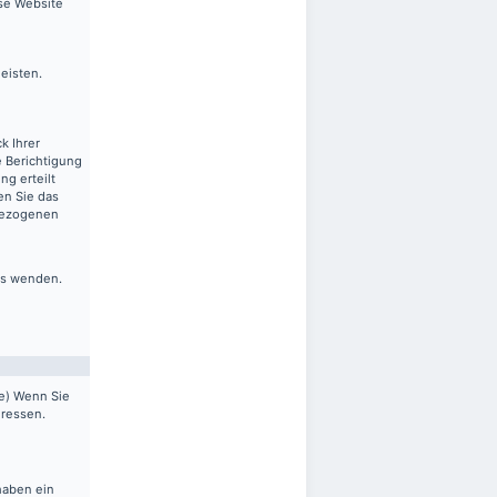
ese Website
leisten.
k Ihrer
 Berichtigung
ng erteilt
en Sie das
nbezogenen
ns wenden.
pe) Wenn Sie
dressen.
haben ein