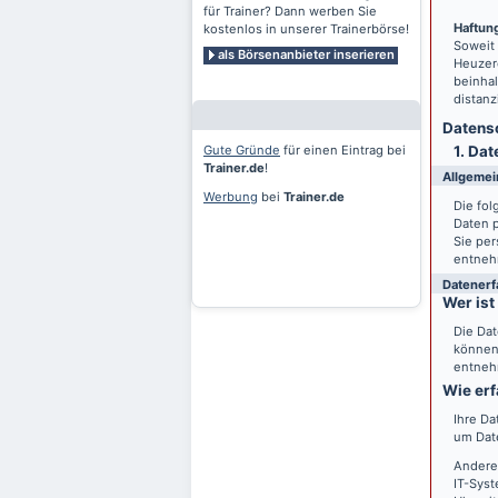
für Trainer? Dann werben Sie
Haftung
kostenlos in unserer Trainerbörse!
Soweit
als Börsenanbieter inserieren
Heuzero
beinhal
distanz
Datensc
Gute Gründe
für einen Eintrag bei
1. Dat
Trainer.de
!
Allgemei
Werbung
bei
Trainer.de
Die fo
Daten 
Sie per
entneh
Datenerf
Wer ist
Die Dat
können 
entneh
Wie erf
Ihre Da
um Date
Andere
IT-Syst