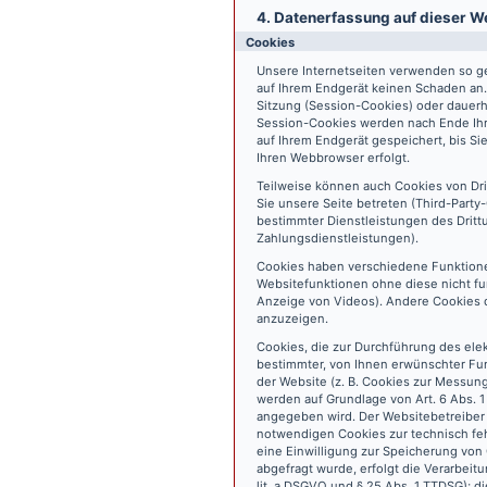
4. Datenerfassung auf dieser W
Cookies
Unsere Internetseiten verwenden so ge
auf Ihrem Endgerät keinen Schaden an
Sitzung (Session-Cookies) oder dauerh
Session-Cookies werden nach Ende Ihr
auf Ihrem Endgerät gespeichert, bis S
Ihren Webbrowser erfolgt.
Teilweise können auch Cookies von Dr
Sie unsere Seite betreten (Third-Part
bestimmter Dienstleistungen des Dritt
Zahlungsdienstleistungen).
Cookies haben verschiedene Funktione
Websitefunktionen ohne diese nicht fu
Anzeige von Videos). Andere Cookies 
anzuzeigen.
Cookies, die zur Durchführung des ele
bestimmter, von Ihnen erwünschter Fun
der Website (z. B. Cookies zur Messun
werden auf Grundlage von Art. 6 Abs. 1
angegeben wird. Der Websitebetreiber 
notwendigen Cookies zur technisch fehl
eine Einwilligung zur Speicherung vo
abgefragt wurde, erfolgt die Verarbeitu
lit. a DSGVO und § 25 Abs. 1 TTDSG); die