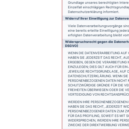
Grundlage unseres berechtigten Interess
Einzelfall einschlägigen Rechtsgrundl
Datenschutzerklärung informiert.
Widerruf Ihrer Einwilligung zur Datenve
Viele Datenverarbeitungsvorgänge sind 
eine bereits erteilte Einwilligung jede
erfolgten Datenverarbeitung bleibt vo
Widerspruchsrecht gegen die Datenerhe
DSGVO)
WENN DIE DATENVERARBEITUNG AUF GR
HABEN SIE JEDERZEIT DAS RECHT, AU
ERGEBEN, GEGEN DIE VERARBEITUNG
EINZULEGEN; DIES GILT AUCH FÜR EI
JEWEILIGE RECHTSGRUNDLAGE, AUF D
DATENSCHUTZERKLÄRUNG. WENN SIE 
PERSONENBEZOGENEN DATEN NICHT M
SCHUTZWÜRDIGE GRÜNDE FÜR DIE VER
FREIHEITEN ÜBERWIEGEN ODER DIE 
VERTEIDIGUNG VON RECHTSANSPRÜCHE
WERDEN IHRE PERSONENBEZOGENEN D
HABEN SIE DAS RECHT, JEDERZEIT W
PERSONENBEZOGENER DATEN ZUM ZWE
FÜR DAS PROFILING, SOWEIT ES MIT
WIDERSPRECHEN, WERDEN IHRE PER
ZWECKE DER DIREKTWERBUNG VERWEN