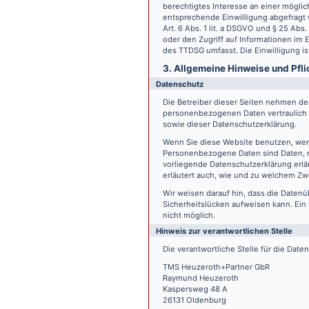
berechtigtes Interesse an einer möglic
entsprechende Einwilligung abgefragt w
Art. 6 Abs. 1 lit. a DSGVO und § 25 Ab
oder den Zugriff auf Informationen im E
des TTDSG umfasst. Die Einwilligung ist
3. Allgemeine Hinweise und Pfli
Datenschutz
Die Betreiber dieser Seiten nehmen den
personenbezogenen Daten vertraulich 
sowie dieser Datenschutzerklärung.
Wenn Sie diese Website benutzen, we
Personenbezogene Daten sind Daten, mi
vorliegende Datenschutzerklärung erläu
erläutert auch, wie und zu welchem Zw
Wir weisen darauf hin, dass die Datenü
Sicherheitslücken aufweisen kann. Ein 
nicht möglich.
Hinweis zur verantwortlichen Stelle
Die verantwortliche Stelle für die Date
TMS Heuzeroth+Partner GbR
Raymund Heuzeroth
Kaspersweg 48 A
26131 Oldenburg