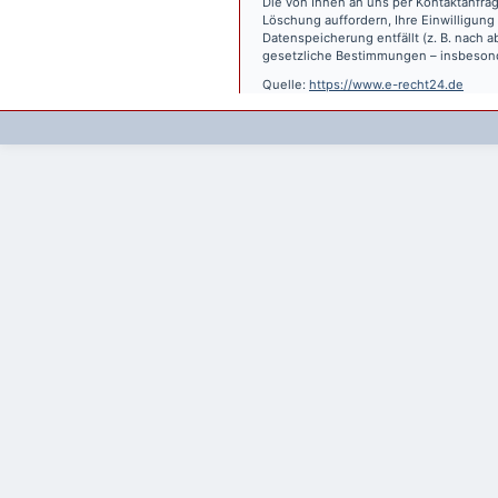
Die von Ihnen an uns per Kontaktanfrag
Löschung auffordern, Ihre Einwilligung
Datenspeicherung entfällt (z. B. nach
gesetzliche Bestimmungen – insbesond
Quelle:
https://www.e-recht24.de