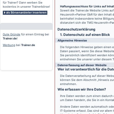
für Trainer? Dann werben Sie
Haftungsausschluss für Links auf Inhalt
kostenlos in unserer Trainerbörse!
Soweit die
Trainer.de
Website Links auf
als Börsenanbieter inserieren
Heuzeroth+Partner GbR für den Inhalt 
beinhaltet insbesondere keine Billigun
distanziert sich die TMS Heuzeroth+Pa
Datenschutz­erklärung
Gute Gründe
für einen Eintrag bei
1. Datenschutz auf einen Blick
Trainer.de
!
Allgemeine Hinweise
Werbung
bei
Trainer.de
Die folgenden Hinweise geben einen e
Daten passiert, wenn Sie diese Websi
Sie persönlich identifiziert werden k
entnehmen Sie unserer unter diesem T
Datenerfassung auf dieser Website
Wer ist verantwortlich für die D
Die Datenverarbeitung auf dieser Webs
können Sie dem Abschnitt „Hinweis zur 
entnehmen.
Wie erfassen wir Ihre Daten?
Ihre Daten werden zum einen dadurch er
um Daten handeln, die Sie in ein Konta
Andere Daten werden automatisch oder
IT-Systeme erfasst. Das sind vor allem