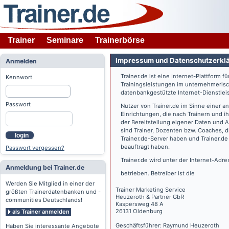
Trainer
Seminare
Trainerbörse
Impressum und Datenschutzerkl
Anmelden
Trainer.de
ist eine Internet-Plattform f
Kennwort
Trainingsleistungen im unternehmerisc
datenbankgestützte Internet-Dienstlei
Passwort
Nutzer von
Trainer.de
im Sinne einer a
Einrichtungen, die nach Trainern und 
der Bereitstellung eigener Daten und 
sind Trainer, Dozenten bzw. Coaches, 
login
Trainer.de
-Server haben und
Trainer.de
beauftragt haben.
Passwort vergessen?
Trainer.de
wird unter der Internet-Adr
Anmeldung bei Trainer.de
betrieben. Betreiber ist die
Werden Sie Mitglied in einer der
Trainer Marketing Service
größten Trainerdatenbanken und -
Heuzeroth & Partner GbR
communities Deutschlands!
Kaspersweg 48 A
26131 Oldenburg
als Trainer anmelden
Geschäftsführer: Raymund Heuzeroth
Haben Sie interessante Angebote