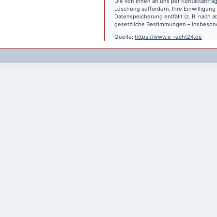
Die von Ihnen an uns per Kontaktanfrag
Löschung auffordern, Ihre Einwilligung
Datenspeicherung entfällt (z. B. nach
gesetzliche Bestimmungen – insbesond
Quelle:
https://www.e-recht24.de