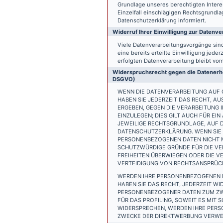
Grundlage unseres berechtigten Interess
Einzelfall einschlägigen Rechtsgrundl
Datenschutzerklärung informiert.
Widerruf Ihrer Einwilligung zur Datenve
Viele Datenverarbeitungsvorgänge sind 
eine bereits erteilte Einwilligung jede
erfolgten Datenverarbeitung bleibt vo
Widerspruchsrecht gegen die Datenerhe
DSGVO)
WENN DIE DATENVERARBEITUNG AUF GR
HABEN SIE JEDERZEIT DAS RECHT, AU
ERGEBEN, GEGEN DIE VERARBEITUNG
EINZULEGEN; DIES GILT AUCH FÜR EI
JEWEILIGE RECHTSGRUNDLAGE, AUF D
DATENSCHUTZERKLÄRUNG. WENN SIE 
PERSONENBEZOGENEN DATEN NICHT M
SCHUTZWÜRDIGE GRÜNDE FÜR DIE VER
FREIHEITEN ÜBERWIEGEN ODER DIE 
VERTEIDIGUNG VON RECHTSANSPRÜCHE
WERDEN IHRE PERSONENBEZOGENEN D
HABEN SIE DAS RECHT, JEDERZEIT W
PERSONENBEZOGENER DATEN ZUM ZWE
FÜR DAS PROFILING, SOWEIT ES MIT
WIDERSPRECHEN, WERDEN IHRE PER
ZWECKE DER DIREKTWERBUNG VERWEN