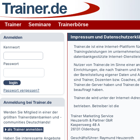
Trainer
Seminare
Trainerbörse
Impressum und Datenschutzerkl
Anmelden
Trainer.de
ist eine Internet-Plattform f
Kennwort
Trainingsleistungen im unternehmerisc
datenbankgestützte Internet-Dienstlei
Passwort
Nutzer von
Trainer.de
im Sinne einer a
Einrichtungen, die nach Trainern und 
der Bereitstellung eigener Daten und 
sind Trainer, Dozenten bzw. Coaches, 
login
Trainer.de
-Server haben und
Trainer.de
beauftragt haben.
Passwort vergessen?
Trainer.de
wird unter der Internet-Adr
Anmeldung bei Trainer.de
betrieben. Betreiber ist die
Werden Sie Mitglied in einer der
Trainer Marketing Service
größten Trainerdatenbanken und -
Heuzeroth & Partner GbR
communities Deutschlands!
Kaspersweg 48 A
26131 Oldenburg
als Trainer anmelden
Geschäftsführer: Raymund Heuzeroth
Haben Sie interessante Angebote