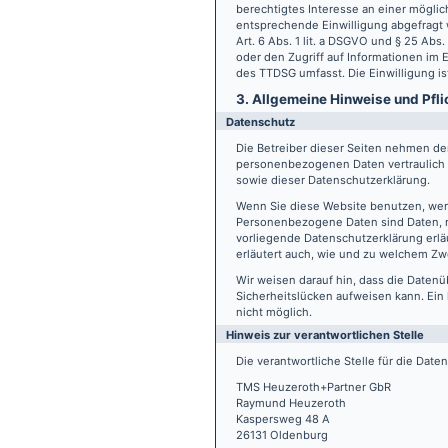
berechtigtes Interesse an einer möglic
entsprechende Einwilligung abgefragt w
Art. 6 Abs. 1 lit. a DSGVO und § 25 Ab
oder den Zugriff auf Informationen im E
des TTDSG umfasst. Die Einwilligung ist
3. Allgemeine Hinweise und Pfli
Datenschutz
Die Betreiber dieser Seiten nehmen den
personenbezogenen Daten vertraulich 
sowie dieser Datenschutzerklärung.
Wenn Sie diese Website benutzen, we
Personenbezogene Daten sind Daten, mi
vorliegende Datenschutzerklärung erläu
erläutert auch, wie und zu welchem Zw
Wir weisen darauf hin, dass die Datenü
Sicherheitslücken aufweisen kann. Ein 
nicht möglich.
Hinweis zur verantwortlichen Stelle
Die verantwortliche Stelle für die Date
TMS Heuzeroth+Partner GbR
Raymund Heuzeroth
Kaspersweg 48 A
26131 Oldenburg