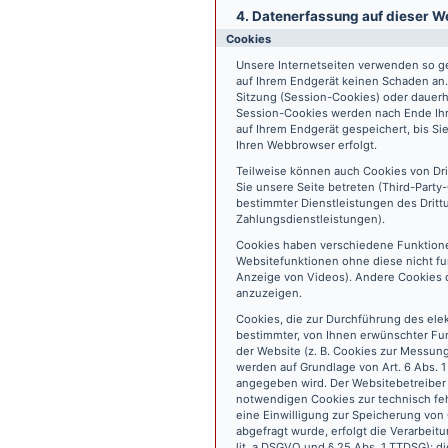
4. Datenerfassung auf dieser W
Cookies
Unsere Internetseiten verwenden so ge
auf Ihrem Endgerät keinen Schaden an
Sitzung (Session-Cookies) oder dauerh
Session-Cookies werden nach Ende Ihr
auf Ihrem Endgerät gespeichert, bis S
Ihren Webbrowser erfolgt.
Teilweise können auch Cookies von Dr
Sie unsere Seite betreten (Third-Part
bestimmter Dienstleistungen des Dritt
Zahlungsdienstleistungen).
Cookies haben verschiedene Funktione
Websitefunktionen ohne diese nicht fu
Anzeige von Videos). Andere Cookies 
anzuzeigen.
Cookies, die zur Durchführung des ele
bestimmter, von Ihnen erwünschter Fun
der Website (z. B. Cookies zur Messun
werden auf Grundlage von Art. 6 Abs. 1
angegeben wird. Der Websitebetreiber 
notwendigen Cookies zur technisch fehl
eine Einwilligung zur Speicherung vo
abgefragt wurde, erfolgt die Verarbeitu
lit. a DSGVO und § 25 Abs. 1 TTDSG); die