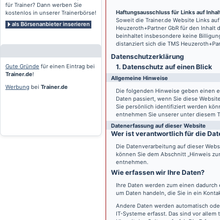
für Trainer? Dann werben Sie
Haftungsausschluss für Links auf Inhalt
kostenlos in unserer Trainerbörse!
Soweit die
Trainer.de
Website Links auf
als Börsenanbieter inserieren
Heuzeroth+Partner GbR für den Inhalt 
beinhaltet insbesondere keine Billigun
distanziert sich die TMS Heuzeroth+Pa
Datenschutz­erklärung
Gute Gründe
für einen Eintrag bei
1. Datenschutz auf einen Blick
Trainer.de
!
Allgemeine Hinweise
Werbung
bei
Trainer.de
Die folgenden Hinweise geben einen e
Daten passiert, wenn Sie diese Websi
Sie persönlich identifiziert werden k
entnehmen Sie unserer unter diesem T
Datenerfassung auf dieser Website
Wer ist verantwortlich für die D
Die Datenverarbeitung auf dieser Webs
können Sie dem Abschnitt „Hinweis zur 
entnehmen.
Wie erfassen wir Ihre Daten?
Ihre Daten werden zum einen dadurch er
um Daten handeln, die Sie in ein Konta
Andere Daten werden automatisch oder
IT-Systeme erfasst. Das sind vor allem