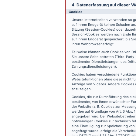
4. Datenerfassung auf dieser W
Cookies
Unsere Internetseiten verwenden so ge
auf Ihrem Endgerät keinen Schaden an
Sitzung (Session-Cookies) oder dauerh
Session-Cookies werden nach Ende Ihr
auf Ihrem Endgerät gespeichert, bis S
Ihren Webbrowser erfolgt.
Teilweise können auch Cookies von Dr
Sie unsere Seite betreten (Third-Part
bestimmter Dienstleistungen des Dritt
Zahlungsdienstleistungen).
Cookies haben verschiedene Funktione
Websitefunktionen ohne diese nicht fu
Anzeige von Videos). Andere Cookies 
anzuzeigen.
Cookies, die zur Durchführung des ele
bestimmter, von Ihnen erwünschter Fun
der Website (z. B. Cookies zur Messun
werden auf Grundlage von Art. 6 Abs. 1
angegeben wird. Der Websitebetreiber 
notwendigen Cookies zur technisch fehl
eine Einwilligung zur Speicherung vo
abgefragt wurde, erfolgt die Verarbeitu
lit. a DSGVO und § 25 Abs. 1 TTDSG); die