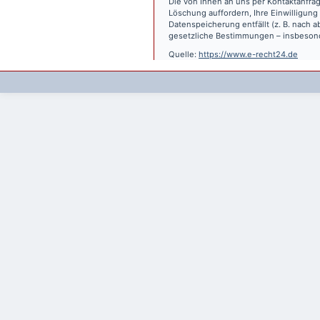
Die von Ihnen an uns per Kontaktanfrag
Löschung auffordern, Ihre Einwilligung
Datenspeicherung entfällt (z. B. nach
gesetzliche Bestimmungen – insbesond
Quelle:
https://www.e-recht24.de