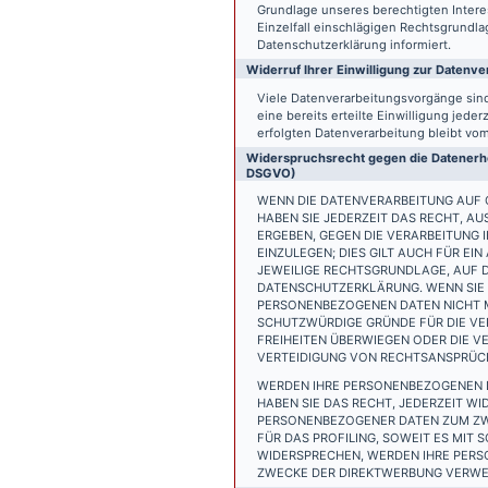
Grundlage unseres berechtigten Interess
Einzelfall einschlägigen Rechtsgrundl
Datenschutzerklärung informiert.
Widerruf Ihrer Einwilligung zur Datenve
Viele Datenverarbeitungsvorgänge sind 
eine bereits erteilte Einwilligung jede
erfolgten Datenverarbeitung bleibt vo
Widerspruchsrecht gegen die Datenerhe
DSGVO)
WENN DIE DATENVERARBEITUNG AUF GR
HABEN SIE JEDERZEIT DAS RECHT, AU
ERGEBEN, GEGEN DIE VERARBEITUNG
EINZULEGEN; DIES GILT AUCH FÜR EI
JEWEILIGE RECHTSGRUNDLAGE, AUF D
DATENSCHUTZERKLÄRUNG. WENN SIE 
PERSONENBEZOGENEN DATEN NICHT M
SCHUTZWÜRDIGE GRÜNDE FÜR DIE VER
FREIHEITEN ÜBERWIEGEN ODER DIE 
VERTEIDIGUNG VON RECHTSANSPRÜCHE
WERDEN IHRE PERSONENBEZOGENEN D
HABEN SIE DAS RECHT, JEDERZEIT W
PERSONENBEZOGENER DATEN ZUM ZWE
FÜR DAS PROFILING, SOWEIT ES MIT
WIDERSPRECHEN, WERDEN IHRE PER
ZWECKE DER DIREKTWERBUNG VERWEN