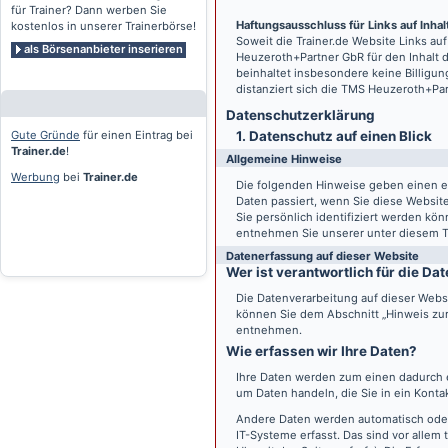
für Trainer? Dann werben Sie
Haftungsausschluss für Links auf Inhalt
kostenlos in unserer Trainerbörse!
Soweit die
Trainer.de
Website Links auf
als Börsenanbieter inserieren
Heuzeroth+Partner GbR für den Inhalt 
beinhaltet insbesondere keine Billigun
distanziert sich die TMS Heuzeroth+Pa
Datenschutz­erklärung
Gute Gründe
für einen Eintrag bei
1. Datenschutz auf einen Blick
Trainer.de
!
Allgemeine Hinweise
Werbung
bei
Trainer.de
Die folgenden Hinweise geben einen e
Daten passiert, wenn Sie diese Websi
Sie persönlich identifiziert werden k
entnehmen Sie unserer unter diesem T
Datenerfassung auf dieser Website
Wer ist verantwortlich für die D
Die Datenverarbeitung auf dieser Webs
können Sie dem Abschnitt „Hinweis zur 
entnehmen.
Wie erfassen wir Ihre Daten?
Ihre Daten werden zum einen dadurch er
um Daten handeln, die Sie in ein Konta
Andere Daten werden automatisch oder
IT-Systeme erfasst. Das sind vor allem