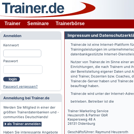
Trainer
Seminare
Trainerbörse
Impressum und Datenschutzerkl
Anmelden
Trainer.de
ist eine Internet-Plattform f
Kennwort
Trainingsleistungen im unternehmerisc
datenbankgestützte Internet-Dienstlei
Passwort
Nutzer von
Trainer.de
im Sinne einer a
Einrichtungen, die nach Trainern und 
der Bereitstellung eigener Daten und 
sind Trainer, Dozenten bzw. Coaches, 
login
Trainer.de
-Server haben und
Trainer.de
beauftragt haben.
Passwort vergessen?
Trainer.de
wird unter der Internet-Adr
Anmeldung bei Trainer.de
betrieben. Betreiber ist die
Werden Sie Mitglied in einer der
Trainer Marketing Service
größten Trainerdatenbanken und -
Heuzeroth & Partner GbR
communities Deutschlands!
Kaspersweg 48 A
26131 Oldenburg
als Trainer anmelden
Geschäftsführer: Raymund Heuzeroth
Haben Sie interessante Angebote