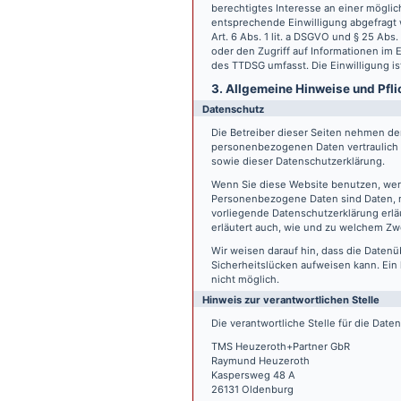
berechtigtes Interesse an einer möglic
entsprechende Einwilligung abgefragt w
Art. 6 Abs. 1 lit. a DSGVO und § 25 Ab
oder den Zugriff auf Informationen im E
des TTDSG umfasst. Die Einwilligung ist
3. Allgemeine Hinweise und Pfli
Datenschutz
Die Betreiber dieser Seiten nehmen den
personenbezogenen Daten vertraulich 
sowie dieser Datenschutzerklärung.
Wenn Sie diese Website benutzen, we
Personenbezogene Daten sind Daten, mi
vorliegende Datenschutzerklärung erläu
erläutert auch, wie und zu welchem Zw
Wir weisen darauf hin, dass die Datenü
Sicherheitslücken aufweisen kann. Ein 
nicht möglich.
Hinweis zur verantwortlichen Stelle
Die verantwortliche Stelle für die Date
TMS Heuzeroth+Partner GbR
Raymund Heuzeroth
Kaspersweg 48 A
26131 Oldenburg