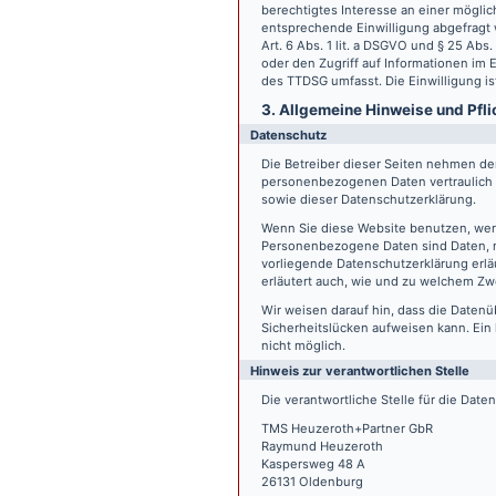
berechtigtes Interesse an einer möglic
entsprechende Einwilligung abgefragt w
Art. 6 Abs. 1 lit. a DSGVO und § 25 Ab
oder den Zugriff auf Informationen im E
des TTDSG umfasst. Die Einwilligung ist
3. Allgemeine Hinweise und Pfli
Datenschutz
Die Betreiber dieser Seiten nehmen den
personenbezogenen Daten vertraulich 
sowie dieser Datenschutzerklärung.
Wenn Sie diese Website benutzen, we
Personenbezogene Daten sind Daten, mi
vorliegende Datenschutzerklärung erläu
erläutert auch, wie und zu welchem Zw
Wir weisen darauf hin, dass die Datenü
Sicherheitslücken aufweisen kann. Ein 
nicht möglich.
Hinweis zur verantwortlichen Stelle
Die verantwortliche Stelle für die Date
TMS Heuzeroth+Partner GbR
Raymund Heuzeroth
Kaspersweg 48 A
26131 Oldenburg