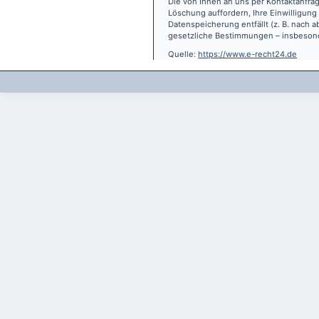
Die von Ihnen an uns per Kontaktanfrag
Löschung auffordern, Ihre Einwilligung
Datenspeicherung entfällt (z. B. nach
gesetzliche Bestimmungen – insbesond
Quelle:
https://www.e-recht24.de