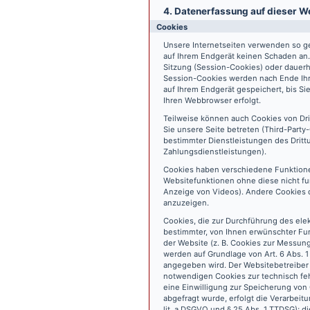
4. Datenerfassung auf dieser W
Cookies
Unsere Internetseiten verwenden so ge
auf Ihrem Endgerät keinen Schaden an
Sitzung (Session-Cookies) oder dauerh
Session-Cookies werden nach Ende Ihr
auf Ihrem Endgerät gespeichert, bis S
Ihren Webbrowser erfolgt.
Teilweise können auch Cookies von Dr
Sie unsere Seite betreten (Third-Part
bestimmter Dienstleistungen des Dritt
Zahlungsdienstleistungen).
Cookies haben verschiedene Funktione
Websitefunktionen ohne diese nicht fu
Anzeige von Videos). Andere Cookies 
anzuzeigen.
Cookies, die zur Durchführung des ele
bestimmter, von Ihnen erwünschter Fun
der Website (z. B. Cookies zur Messun
werden auf Grundlage von Art. 6 Abs. 1
angegeben wird. Der Websitebetreiber 
notwendigen Cookies zur technisch fehl
eine Einwilligung zur Speicherung vo
abgefragt wurde, erfolgt die Verarbeitu
lit. a DSGVO und § 25 Abs. 1 TTDSG); die