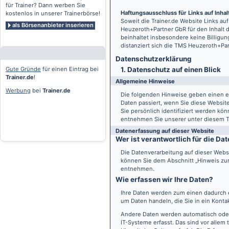
für Trainer? Dann werben Sie
Haftungsausschluss für Links auf Inhalt
kostenlos in unserer Trainerbörse!
Soweit die
Trainer.de
Website Links auf
als Börsenanbieter inserieren
Heuzeroth+Partner GbR für den Inhalt 
beinhaltet insbesondere keine Billigun
distanziert sich die TMS Heuzeroth+Pa
Datenschutz­erklärung
Gute Gründe
für einen Eintrag bei
1. Datenschutz auf einen Blick
Trainer.de
!
Allgemeine Hinweise
Werbung
bei
Trainer.de
Die folgenden Hinweise geben einen e
Daten passiert, wenn Sie diese Websi
Sie persönlich identifiziert werden k
entnehmen Sie unserer unter diesem T
Datenerfassung auf dieser Website
Wer ist verantwortlich für die D
Die Datenverarbeitung auf dieser Webs
können Sie dem Abschnitt „Hinweis zur 
entnehmen.
Wie erfassen wir Ihre Daten?
Ihre Daten werden zum einen dadurch er
um Daten handeln, die Sie in ein Konta
Andere Daten werden automatisch oder
IT-Systeme erfasst. Das sind vor allem