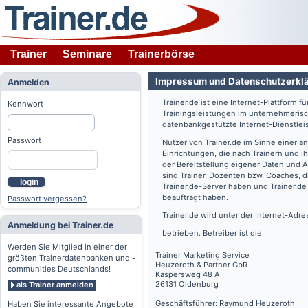
Trainer
Seminare
Trainerbörse
Impressum und Datenschutzerkl
Anmelden
Trainer.de
ist eine Internet-Plattform f
Kennwort
Trainingsleistungen im unternehmerisc
datenbankgestützte Internet-Dienstlei
Passwort
Nutzer von
Trainer.de
im Sinne einer a
Einrichtungen, die nach Trainern und 
der Bereitstellung eigener Daten und 
sind Trainer, Dozenten bzw. Coaches, 
login
Trainer.de
-Server haben und
Trainer.de
beauftragt haben.
Passwort vergessen?
Trainer.de
wird unter der Internet-Adr
Anmeldung bei Trainer.de
betrieben. Betreiber ist die
Werden Sie Mitglied in einer der
Trainer Marketing Service
größten Trainerdatenbanken und -
Heuzeroth & Partner GbR
communities Deutschlands!
Kaspersweg 48 A
26131 Oldenburg
als Trainer anmelden
Geschäftsführer: Raymund Heuzeroth
Haben Sie interessante Angebote