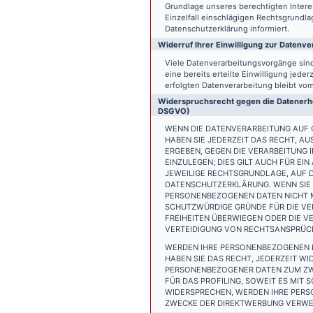
Grundlage unseres berechtigten Interess
Einzelfall einschlägigen Rechtsgrundl
Datenschutzerklärung informiert.
Widerruf Ihrer Einwilligung zur Datenve
Viele Datenverarbeitungsvorgänge sind 
eine bereits erteilte Einwilligung jede
erfolgten Datenverarbeitung bleibt vo
Widerspruchsrecht gegen die Datenerhe
DSGVO)
WENN DIE DATENVERARBEITUNG AUF GR
HABEN SIE JEDERZEIT DAS RECHT, AU
ERGEBEN, GEGEN DIE VERARBEITUNG
EINZULEGEN; DIES GILT AUCH FÜR EI
JEWEILIGE RECHTSGRUNDLAGE, AUF D
DATENSCHUTZERKLÄRUNG. WENN SIE 
PERSONENBEZOGENEN DATEN NICHT M
SCHUTZWÜRDIGE GRÜNDE FÜR DIE VER
FREIHEITEN ÜBERWIEGEN ODER DIE 
VERTEIDIGUNG VON RECHTSANSPRÜCHE
WERDEN IHRE PERSONENBEZOGENEN D
HABEN SIE DAS RECHT, JEDERZEIT W
PERSONENBEZOGENER DATEN ZUM ZWE
FÜR DAS PROFILING, SOWEIT ES MIT
WIDERSPRECHEN, WERDEN IHRE PER
ZWECKE DER DIREKTWERBUNG VERWEN