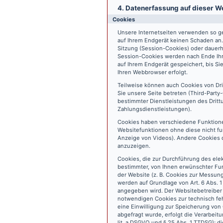
4. Datenerfassung auf dieser W
Cookies
Unsere Internetseiten verwenden so ge
auf Ihrem Endgerät keinen Schaden an
Sitzung (Session-Cookies) oder dauerh
Session-Cookies werden nach Ende Ihr
auf Ihrem Endgerät gespeichert, bis S
Ihren Webbrowser erfolgt.
Teilweise können auch Cookies von Dr
Sie unsere Seite betreten (Third-Part
bestimmter Dienstleistungen des Dritt
Zahlungsdienstleistungen).
Cookies haben verschiedene Funktione
Websitefunktionen ohne diese nicht fu
Anzeige von Videos). Andere Cookies 
anzuzeigen.
Cookies, die zur Durchführung des ele
bestimmter, von Ihnen erwünschter Fun
der Website (z. B. Cookies zur Messun
werden auf Grundlage von Art. 6 Abs. 1
angegeben wird. Der Websitebetreiber 
notwendigen Cookies zur technisch fehl
eine Einwilligung zur Speicherung vo
abgefragt wurde, erfolgt die Verarbeitu
lit. a DSGVO und § 25 Abs. 1 TTDSG); die