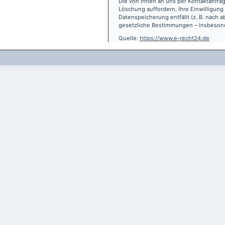
Die von Ihnen an uns per Kontaktanfrag
Löschung auffordern, Ihre Einwilligung
Datenspeicherung entfällt (z. B. nach
gesetzliche Bestimmungen – insbesond
Quelle:
https://www.e-recht24.de