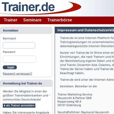
Trainer
Seminare
Trainerbörse
Impressum und Datenschutzerkl
Anmelden
Trainer.de
ist eine Internet-Plattform f
Kennwort
Trainingsleistungen im unternehmerisc
datenbankgestützte Internet-Dienstlei
Passwort
Nutzer von
Trainer.de
im Sinne einer a
Einrichtungen, die nach Trainern und 
der Bereitstellung eigener Daten und 
sind Trainer, Dozenten bzw. Coaches, 
login
Trainer.de
-Server haben und
Trainer.de
beauftragt haben.
Passwort vergessen?
Trainer.de
wird unter der Internet-Adr
Anmeldung bei Trainer.de
betrieben. Betreiber ist die
Werden Sie Mitglied in einer der
Trainer Marketing Service
größten Trainerdatenbanken und -
Heuzeroth & Partner GbR
communities Deutschlands!
Kaspersweg 48 A
26131 Oldenburg
als Trainer anmelden
Geschäftsführer: Raymund Heuzeroth
Haben Sie interessante Angebote