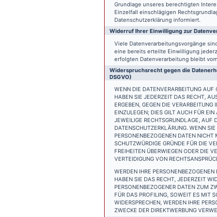
Grundlage unseres berechtigten Interess
Einzelfall einschlägigen Rechtsgrundl
Datenschutzerklärung informiert.
Widerruf Ihrer Einwilligung zur Datenve
Viele Datenverarbeitungsvorgänge sind 
eine bereits erteilte Einwilligung jede
erfolgten Datenverarbeitung bleibt vo
Widerspruchsrecht gegen die Datenerhe
DSGVO)
WENN DIE DATENVERARBEITUNG AUF GR
HABEN SIE JEDERZEIT DAS RECHT, AU
ERGEBEN, GEGEN DIE VERARBEITUNG
EINZULEGEN; DIES GILT AUCH FÜR EI
JEWEILIGE RECHTSGRUNDLAGE, AUF D
DATENSCHUTZERKLÄRUNG. WENN SIE 
PERSONENBEZOGENEN DATEN NICHT M
SCHUTZWÜRDIGE GRÜNDE FÜR DIE VER
FREIHEITEN ÜBERWIEGEN ODER DIE 
VERTEIDIGUNG VON RECHTSANSPRÜCHE
WERDEN IHRE PERSONENBEZOGENEN D
HABEN SIE DAS RECHT, JEDERZEIT W
PERSONENBEZOGENER DATEN ZUM ZWE
FÜR DAS PROFILING, SOWEIT ES MIT
WIDERSPRECHEN, WERDEN IHRE PER
ZWECKE DER DIREKTWERBUNG VERWEN