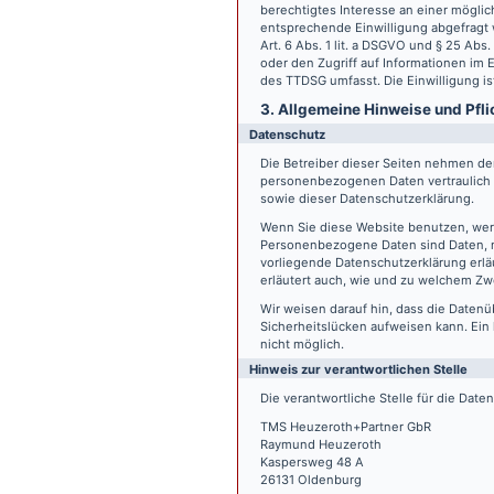
berechtigtes Interesse an einer möglic
entsprechende Einwilligung abgefragt w
Art. 6 Abs. 1 lit. a DSGVO und § 25 Ab
oder den Zugriff auf Informationen im E
des TTDSG umfasst. Die Einwilligung ist
3. Allgemeine Hinweise und Pfli
Datenschutz
Die Betreiber dieser Seiten nehmen den
personenbezogenen Daten vertraulich 
sowie dieser Datenschutzerklärung.
Wenn Sie diese Website benutzen, we
Personenbezogene Daten sind Daten, mi
vorliegende Datenschutzerklärung erläu
erläutert auch, wie und zu welchem Zw
Wir weisen darauf hin, dass die Datenü
Sicherheitslücken aufweisen kann. Ein 
nicht möglich.
Hinweis zur verantwortlichen Stelle
Die verantwortliche Stelle für die Date
TMS Heuzeroth+Partner GbR
Raymund Heuzeroth
Kaspersweg 48 A
26131 Oldenburg