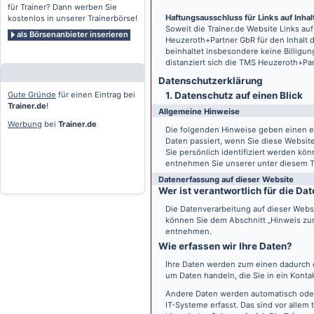
für Trainer? Dann werben Sie
Haftungsausschluss für Links auf Inhalt
kostenlos in unserer Trainerbörse!
Soweit die
Trainer.de
Website Links auf
als Börsenanbieter inserieren
Heuzeroth+Partner GbR für den Inhalt 
beinhaltet insbesondere keine Billigun
distanziert sich die TMS Heuzeroth+Pa
Datenschutz­erklärung
Gute Gründe
für einen Eintrag bei
1. Datenschutz auf einen Blick
Trainer.de
!
Allgemeine Hinweise
Werbung
bei
Trainer.de
Die folgenden Hinweise geben einen e
Daten passiert, wenn Sie diese Websi
Sie persönlich identifiziert werden k
entnehmen Sie unserer unter diesem T
Datenerfassung auf dieser Website
Wer ist verantwortlich für die D
Die Datenverarbeitung auf dieser Webs
können Sie dem Abschnitt „Hinweis zur 
entnehmen.
Wie erfassen wir Ihre Daten?
Ihre Daten werden zum einen dadurch er
um Daten handeln, die Sie in ein Konta
Andere Daten werden automatisch oder
IT-Systeme erfasst. Das sind vor allem