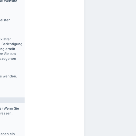
ese Website
leisten.
k Ihrer
 Berichtigung
ng erteilt
en Sie das
nbezogenen
ns wenden.
pe) Wenn Sie
dressen.
haben ein