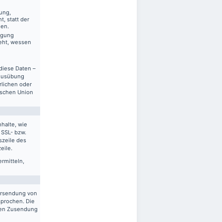
ung,
, statt der
gen.
ägung
eht, wessen
diese Daten –
 Ausübung
rlichen oder
ischen Union
halte, wie
 SSL- bzw.
szeile des
eile.
ermitteln,
ersendung von
sprochen. Die
gten Zusendung