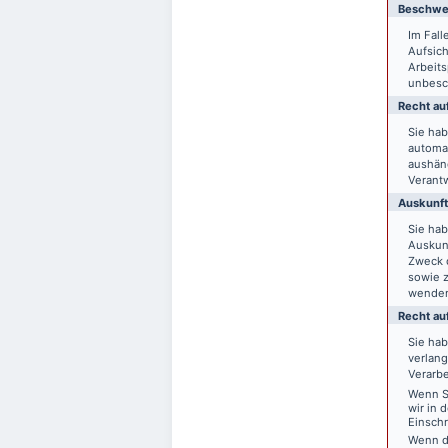
Beschwer
Im Fal
Aufsich
Arbeit
unbesch
Recht auf
Sie hab
automat
aushänd
Verantw
Auskunft
Sie ha
Auskun
Zweck d
sowie 
wende
Recht au
Sie ha
verlang
Verarbe
Wenn Si
wir in 
Einsch
Wenn d