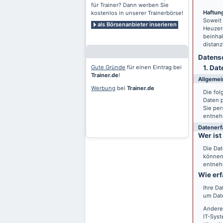
für Trainer? Dann werben Sie
Haftung
kostenlos in unserer Trainerbörse!
Soweit
als Börsenanbieter inserieren
Heuzero
beinhal
distanz
Datensc
Gute Gründe
für einen Eintrag bei
1. Dat
Trainer.de
!
Allgemei
Werbung
bei
Trainer.de
Die fo
Daten 
Sie per
entneh
Datenerf
Wer ist
Die Dat
können 
entneh
Wie erf
Ihre Da
um Date
Andere
IT-Syst