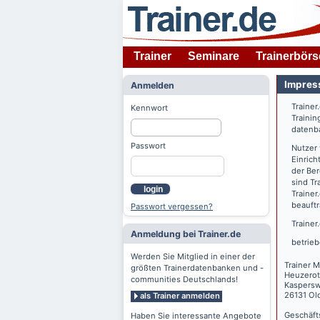
Trainer
Seminare
Trainerbörs
Impres
Anmelden
Trainer
Kennwort
Trainin
datenba
Passwort
Nutzer
Einrich
der Ber
sind Tr
login
Trainer
beauftr
Passwort vergessen?
Trainer
Anmeldung bei Trainer.de
betrieb
Werden Sie Mitglied in einer der
Trainer M
größten Trainerdatenbanken und -
Heuzerot
communities Deutschlands!
Kaspers
26131 Ol
als Trainer anmelden
Geschäft
Haben Sie interessante Angebote