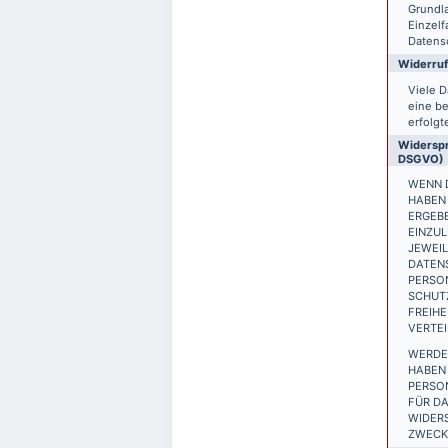
Grundla
Einzelf
Datensc
Widerruf
Viele D
eine be
erfolgt
Widerspr
DSGVO)
WENN D
HABEN 
ERGEB
EINZUL
JEWEIL
DATEN
PERSON
SCHUTZ
FREIH
VERTEI
WERDE
HABEN 
PERSO
FÜR DA
WIDER
ZWECKE