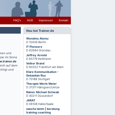
FAQ's
AGB
Impressum
Kontakt
Neu bei Trainer.de
Wondmu Alemu
D 10439 Berlin
IT Pioneers
D 63584 Gründau
hmen und
Jeffrey Arnold
zer im Sinne
D 65779 Kelkheim
.trainer.de
Volker Brand
reich auf dem
D 60322 Frankfurt am Main
chtigt und
Klare Kommunikation -
Sebastian Rux
D 70188 Stuttgart
Therapie Merle Meier
D 31311 Hänigsen/Uetze
Rainer Michael Schwab
D 40211 Düsseldorf
JARAT
D 06108 Halle/Saale
sascha lamm | beratung
training coaching