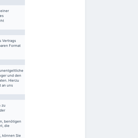
 einer
res
eht
s Vertrags
sbaren Format
unentgeltliche
nger und den
aten. Hierzu
t an uns
n zu
 der
en, benötigen
t, die
, können Sie