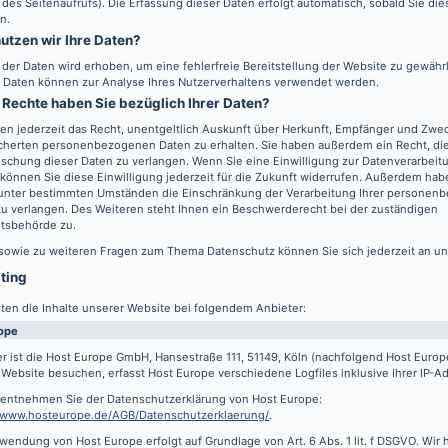
 des Seitenaufrufs). Die Erfassung dieser Daten erfolgt automatisch, sobald Sie di
n.
utzen wir Ihre Daten?
l der Daten wird erhoben, um eine fehlerfreie Bereitstellung der Website zu gewähr
 Daten können zur Analyse Ihres Nutzerverhaltens verwendet werden.
Rechte haben Sie bezüglich Ihrer Daten?
en jederzeit das Recht, unentgeltlich Auskunft über Herkunft, Empfänger und Zwec
cherten personenbezogenen Daten zu erhalten. Sie haben außerdem ein Recht, die
schung dieser Daten zu verlangen. Wenn Sie eine Einwilligung zur Datenverarbeitu
können Sie diese Einwilligung jederzeit für die Zukunft widerrufen. Außerdem hab
 unter bestimmten Umständen die Einschränkung der Verarbeitung Ihrer persone
u verlangen. Des Weiteren steht Ihnen ein Beschwerderecht bei der zuständigen
htsbehörde zu.
 sowie zu weiteren Fragen zum Thema Datenschutz können Sie sich jederzeit an u
sting
ten die Inhalte unserer Website bei folgendem Anbieter:
ope
r ist die Host Europe GmbH, Hansestraße 111, 51149, Köln (nachfolgend Host Euro
Website besuchen, erfasst Host Europe verschiedene Logfiles inklusive Ihrer IP-A
s entnehmen Sie der Datenschutzerklärung von Host Europe:
//www.hosteurope.de/AGB/Datenschutzerklaerung/
.
wendung von Host Europe erfolgt auf Grundlage von Art. 6 Abs. 1 lit. f DSGVO. Wir 