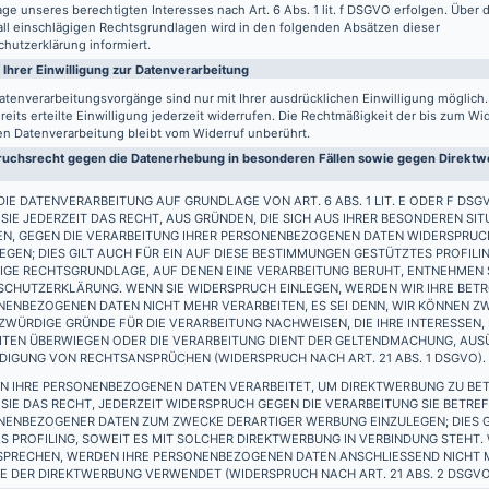
ge unseres berechtigten Interesses nach Art. 6 Abs. 1 lit. f DSGVO erfolgen. Über d
all einschlägigen Rechtsgrundlagen wird in den folgenden Absätzen dieser
hutzerklärung informiert.
 Ihrer Einwilligung zur Datenverarbeitung
atenverarbeitungsvorgänge sind nur mit Ihrer ausdrücklichen Einwilligung möglich
reits erteilte Einwilligung jederzeit widerrufen. Die Rechtmäßigkeit der bis zum Wi
en Datenverarbeitung bleibt vom Widerruf unberührt.
uchsrecht gegen die Datenerhebung in besonderen Fällen sowie gegen Direktwe
IE DATENVERARBEITUNG AUF GRUNDLAGE VON ART. 6 ABS. 1 LIT. E ODER F DSG
SIE JEDERZEIT DAS RECHT, AUS GRÜNDEN, DIE SICH AUS IHRER BESONDEREN SIT
EN, GEGEN DIE VERARBEITUNG IHRER PERSONENBEZOGENEN DATEN WIDERSPRUC
EGEN; DIES GILT AUCH FÜR EIN AUF DIESE BESTIMMUNGEN GESTÜTZTES PROFILIN
IGE RECHTSGRUNDLAGE, AUF DENEN EINE VERARBEITUNG BERUHT, ENTNEHMEN S
SCHUTZERKLÄRUNG. WENN SIE WIDERSPRUCH EINLEGEN, WERDEN WIR IHRE BET
ENBEZOGENEN DATEN NICHT MEHR VERARBEITEN, ES SEI DENN, WIR KÖNNEN Z
WÜRDIGE GRÜNDE FÜR DIE VERARBEITUNG NACHWEISEN, DIE IHRE INTERESSEN,
EITEN ÜBERWIEGEN ODER DIE VERARBEITUNG DIENT DER GELTENDMACHUNG, AU
DIGUNG VON RECHTSANSPRÜCHEN (WIDERSPRUCH NACH ART. 21 ABS. 1 DSGVO).
N IHRE PERSONENBEZOGENEN DATEN VERARBEITET, UM DIREKTWERBUNG ZU BET
SIE DAS RECHT, JEDERZEIT WIDERSPRUCH GEGEN DIE VERARBEITUNG SIE BETRE
NENBEZOGENER DATEN ZUM ZWECKE DERARTIGER WERBUNG EINZULEGEN; DIES G
S PROFILING, SOWEIT ES MIT SOLCHER DIREKTWERBUNG IN VERBINDUNG STEHT.
SPRECHEN, WERDEN IHRE PERSONENBEZOGENEN DATEN ANSCHLIESSEND NICHT
 DER DIREKTWERBUNG VERWENDET (WIDERSPRUCH NACH ART. 21 ABS. 2 DSGVO