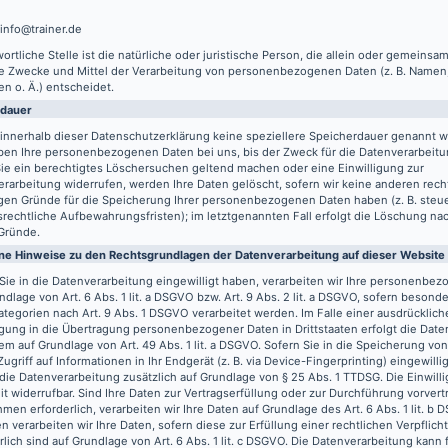
 info@trainer.de
ortliche Stelle ist die natürliche oder juristische Person, die allein oder gemeinsa
ie Zwecke und Mittel der Verarbeitung von personenbezogenen Daten (z. B. Namen,
n o. Ä.) entscheidet.
rdauer
innerhalb dieser Datenschutzerklärung keine speziellere Speicherdauer genannt w
ben Ihre personenbezogenen Daten bei uns, bis der Zweck für die Datenverarbeitun
ie ein berechtigtes Löschersuchen geltend machen oder eine Einwilligung zur
rarbeitung widerrufen, werden Ihre Daten gelöscht, sofern wir keine anderen recht
gen Gründe für die Speicherung Ihrer personenbezogenen Daten haben (z. B. steu
rechtliche Aufbewahrungsfristen); im letztgenannten Fall erfolgt die Löschung nach
Gründe.
ne Hinweise zu den Rechtsgrundlagen der Datenverarbeitung auf dieser Website
Sie in die Datenverarbeitung eingewilligt haben, verarbeiten wir Ihre personenbe
ndlage von Art. 6 Abs. 1 lit. a DSGVO bzw. Art. 9 Abs. 2 lit. a DSGVO, sofern besond
tegorien nach Art. 9 Abs. 1 DSGVO verarbeitet werden. Im Falle einer ausdrücklich
igung in die Übertragung personenbezogener Daten in Drittstaaten erfolgt die Dat
m auf Grundlage von Art. 49 Abs. 1 lit. a DSGVO. Sofern Sie in die Speicherung vo
Zugriff auf Informationen in Ihr Endgerät (z. B. via Device-Fingerprinting) eingewilli
 die Datenverarbeitung zusätzlich auf Grundlage von § 25 Abs. 1 TTDSG. Die Einwilli
it widerrufbar. Sind Ihre Daten zur Vertragserfüllung oder zur Durchführung vorvert
en erforderlich, verarbeiten wir Ihre Daten auf Grundlage des Art. 6 Abs. 1 lit. b
n verarbeiten wir Ihre Daten, sofern diese zur Erfüllung einer rechtlichen Verpflich
rlich sind auf Grundlage von Art. 6 Abs. 1 lit. c DSGVO. Die Datenverarbeitung kann 