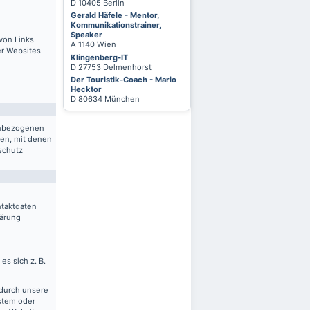
D 10405 Berlin
Gerald Häfele - Mentor,
Kommunikationstrainer,
Speaker
von Links
A 1140 Wien
er Websites
Klingenberg-IT
D 27753 Delmenhorst
Der Touristik-Coach - Mario
Hecktor
D 80634 München
nenbezogenen
ten, mit denen
schutz
ntaktdaten
lärung
es sich z. B.
 durch unsere
ystem oder