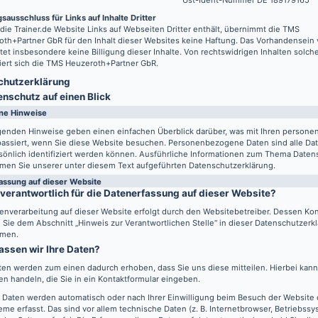
Ust-Ident-Nummer DE 189179165
sausschluss für Links auf Inhalte Dritter
 die
Trainer.de
Website Links auf Webseiten Dritter enthält, übernimmt die TMS
th+Partner GbR für den Inhalt dieser Websites keine Haftung. Das Vorhandensein 
tet insbesondere keine Billigung dieser Inhalte. Von rechtswidrigen Inhalten solch
iert sich die TMS Heuzeroth+Partner GbR.
hutz­erklärung
enschutz auf einen Blick
ne Hinweise
lgenden Hinweise geben einen einfachen Überblick darüber, was mit Ihren perso
passiert, wenn Sie diese Website besuchen. Personenbezogene Daten sind alle Da
sönlich identifiziert werden können. Ausführliche Informationen zum Thema Daten
men Sie unserer unter diesem Text aufgeführten Datenschutzerklärung.
assung auf dieser Website
 verantwortlich für die Datenerfassung auf dieser Website?
enverarbeitung auf dieser Website erfolgt durch den Websitebetreiber. Dessen Ko
Sie dem Abschnitt „Hinweis zur Verantwortlichen Stelle“ in dieser Datenschutzerk
men.
assen wir Ihre Daten?
ten werden zum einen dadurch erhoben, dass Sie uns diese mitteilen. Hierbei kann 
n handeln, die Sie in ein Kontaktformular eingeben.
 Daten werden automatisch oder nach Ihrer Einwilligung beim Besuch der Website
eme erfasst. Das sind vor allem technische Daten (z. B. Internetbrowser, Betriebss