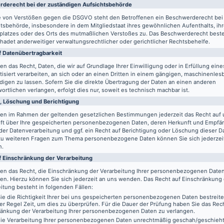
de­recht bei der zuständigen Aufsichts­behörde
le von Verstößen gegen die DSGVO steht den Betroffenen ein Beschwerderecht bei
tsbehörde, insbesondere in dem Mitgliedstaat ihres gewöhnlichen Aufenthalts, ih
splatzes oder des Orts des mutmaßlichen Verstoßes zu. Das Beschwerderecht best
adet anderweitiger verwaltungsrechtlicher oder gerichtlicher Rechtsbehelfe.
 Daten­übertrag­barkeit
en das Recht, Daten, die wir auf Grundlage Ihrer Einwilligung oder in Erfüllung eine
isiert verarbeiten, an sich oder an einen Dritten in einem gängigen, maschinenle
igen zu lassen. Sofern Sie die direkte Übertragung der Daten an einen anderen
ortlichen verlangen, erfolgt dies nur, soweit es technisch machbar ist.
, Löschung und Berichtigung
ben im Rahmen der geltenden gesetzlichen Bestimmungen jederzeit das Recht auf 
ft über Ihre gespeicherten personenbezogenen Daten, deren Herkunft und Empfä
er Datenverarbeitung und ggf. ein Recht auf Berichtigung oder Löschung dieser D
zu weiteren Fragen zum Thema personenbezogene Daten können Sie sich jederzei
n.
f Einschränkung der Verarbeitung
ben das Recht, die Einschränkung der Verarbeitung Ihrer personenbezogenen Date
en. Hierzu können Sie sich jederzeit an uns wenden. Das Recht auf Einschränkung
itung besteht in folgenden Fällen:
e die Richtigkeit Ihrer bei uns gespeicherten personenbezogenen Daten bestreit
der Regel Zeit, um dies zu überprüfen. Für die Dauer der Prüfung haben Sie das Rech
ränkung der Verarbeitung Ihrer personenbezogenen Daten zu verlangen.
ie Verarbeitung Ihrer personenbezogenen Daten unrechtmäßig geschah/geschieht