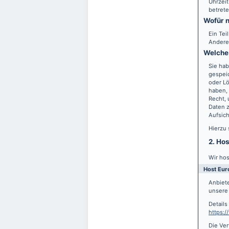
Uhrzeit
betrete
Wofür n
Ein Tei
Andere
Welche 
Sie hab
gespei
oder Lö
haben, 
Recht,
Daten z
Aufsic
Hierzu
2. Ho
Wir hos
Host Eur
Anbiete
unsere 
Detail
https:
Die Ver