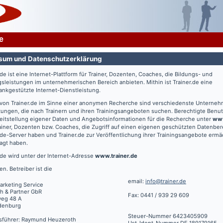
e
sum und Datenschutzerklärung
.de
ist eine Internet-Plattform für Trainer, Dozenten, Coaches, die Bildungs- und
gsleistungen im unternehmerischen Bereich anbieten. Mithin ist
Trainer.de
eine
nkgestützte Internet-Dienstleistung.
 von
Trainer.de
im Sinne einer anonymen Recherche sind verschiedenste Unterne
tungen, die nach Trainern und ihren Trainingsangeboten suchen. Berechtigte Benut
eitstellung eigener Daten und Angebotsinformationen für die Recherche unter
www
ainer, Dozenten bzw. Coaches, die Zugriff auf einen eigenen geschützten Datenbe
.de
-Server haben und
Trainer.de
zur Veröffentlichung ihrer Trainingsangebote ermä
agt haben.
.de
wird unter der Internet-Adresse
www.trainer.de
en. Betreiber ist die
email:
info@trainer.de
arketing Service
h & Partner GbR
Fax: 0441 / 939 29 609
weg 48 A
denburg
Steuer-Nummer 6423405909
sführer: Raymund Heuzeroth