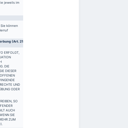
ie jeweils im
. Sie können
derruf
rbung (Art. 21
VO ERFOLGT,
UATION
H
G. DIE
IE DIESER
ROFFENEN
WINGENDE
 RECHTE UND
SÜBUNG ODER
REIBEN, SO
FFENDER
ILT AUCH
 WENN SIE
 MEHR ZUM
).