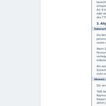
berecht
entspre
Art. 6 
oder de
des TTD
3. Al
Datensc
Die Bet
person
sowie d
Wenn S
Persone
vorlieg
erläute
Wir wei
Sicherh
nicht m
Hinweis 
Die ver
TMS He
Raymun
Kasper
26131 