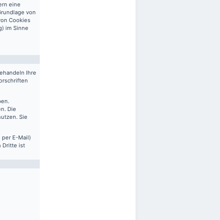
ern eine
 Grundlage von
 von Cookies
g) im Sinne
behandeln Ihre
rschriften
ben.
n. Die
nutzen. Sie
 per E-Mail)
Dritte ist