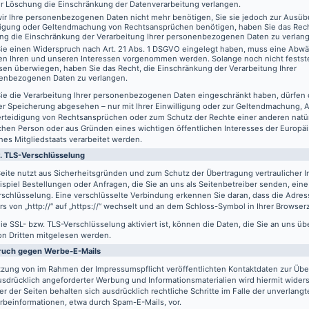
er Löschung die Einschränkung der Datenverarbeitung verlangen.
ir Ihre personenbezogenen Daten nicht mehr benötigen, Sie sie jedoch zur Ausüb
digung oder Geltendmachung von Rechtsansprüchen benötigen, haben Sie das Recht
ng die Einschränkung der Verarbeitung Ihrer personenbezogenen Daten zu verlan
ie einen Widerspruch nach Art. 21 Abs. 1 DSGVO eingelegt haben, muss eine Abw
en Ihren und unseren Interessen vorgenommen werden. Solange noch nicht festst
sen überwiegen, haben Sie das Recht, die Einschränkung der Verarbeitung Ihrer
enbezogenen Daten zu verlangen.
ie die Verarbeitung Ihrer personenbezogenen Daten eingeschränkt haben, dürfen 
er Speicherung abgesehen – nur mit Ihrer Einwilligung oder zur Geltendmachung,
erteidigung von Rechtsansprüchen oder zum Schutz der Rechte einer anderen natü
schen Person oder aus Gründen eines wichtigen öffentlichen Interesses der Europä
nes Mitgliedstaats verarbeitet werden.
. TLS-Verschlüsselung
eite nutzt aus Sicherheitsgründen und zum Schutz der Übertragung vertraulicher In
spiel Bestellungen oder Anfragen, die Sie an uns als Seitenbetreiber senden, eine
schlüsselung. Eine verschlüsselte Verbindung erkennen Sie daran, dass die Adres
s von „http://“ auf „https://“ wechselt und an dem Schloss-Symbol in Ihrer Browserz
e SSL- bzw. TLS-Verschlüsselung aktiviert ist, können die Daten, die Sie an uns üb
on Dritten mitgelesen werden.
ruch gegen Werbe-E-Mails
tzung von im Rahmen der Impressumspflicht veröffentlichten Kontaktdaten zur Üb
usdrücklich angeforderter Werbung und Informationsmaterialien wird hiermit wider
er der Seiten behalten sich ausdrücklich rechtliche Schritte im Falle der unverlan
rbeinformationen, etwa durch Spam-E-Mails, vor.