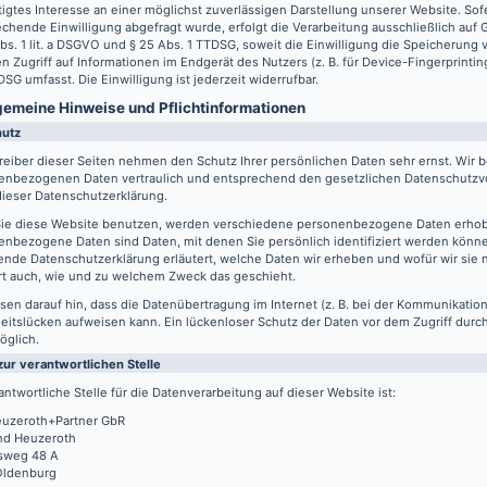
igtes Interesse an einer möglichst zuverlässigen Darstellung unserer Website. Sof
chende Einwilligung abgefragt wurde, erfolgt die Verarbeitung ausschließlich auf
Abs. 1 lit. a DSGVO und § 25 Abs. 1 TTDSG, soweit die Einwilligung die Speicherung
n Zugriff auf Informationen im Endgerät des Nutzers (z. B. für Device-Fingerprintin
SG umfasst. Die Einwilligung ist jederzeit widerrufbar.
lgemeine Hinweise und Pflicht­informationen
hutz
reiber dieser Seiten nehmen den Schutz Ihrer persönlichen Daten sehr ernst. Wir 
enbezogenen Daten vertraulich und entsprechend den gesetzlichen Datenschutzvo
ieser Datenschutzerklärung.
ie diese Website benutzen, werden verschiedene personenbezogene Daten erho
nbezogene Daten sind Daten, mit denen Sie persönlich identifiziert werden könne
ende Datenschutzerklärung erläutert, welche Daten wir erheben und wofür wir sie 
rt auch, wie und zu welchem Zweck das geschieht.
sen darauf hin, dass die Datenübertragung im Internet (z. B. bei der Kommunikation
eitslücken aufweisen kann. Ein lückenloser Schutz der Daten vor dem Zugriff durch 
öglich.
zur verantwortlichen Stelle
antwortliche Stelle für die Datenverarbeitung auf dieser Website ist:
uzeroth+Partner GbR
d Heuzeroth
sweg 48 A
Oldenburg