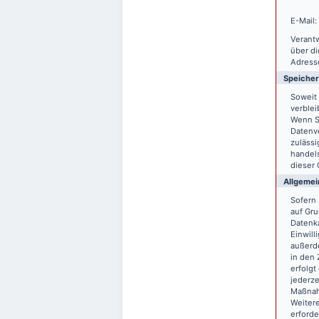
E-Mail:
Verantw
über d
Adresse
Speiche
Soweit 
verblei
Wenn S
Datenve
zulässi
handels
dieser 
Allgemei
Sofern 
auf Gru
Datenka
Einwill
außerde
in den 
erfolgt
jederze
Maßnahm
Weitere
erforde