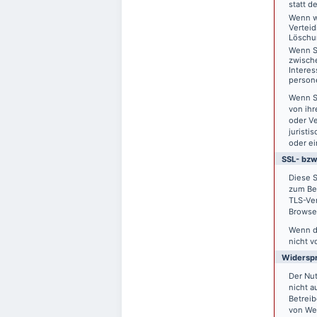
statt d
Wenn w
Vertei
Löschu
Wenn S
zwisch
Interes
person
Wenn S
von ihr
oder V
juristi
oder ei
SSL- bzw
Diese S
zum Bei
TLS-Ver
Browser
Wenn di
nicht v
Widersp
Der Nu
nicht a
Betreib
von We