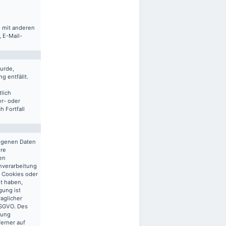
m mit anderen
 E-Mail-
urde,
g entfällt.
lich
er- oder
 Fortfall
zogenen Daten
ere
en
enverarbeitung
n Cookies oder
gt haben,
gung ist
raglicher
 DSGVO. Des
tung
ferner auf