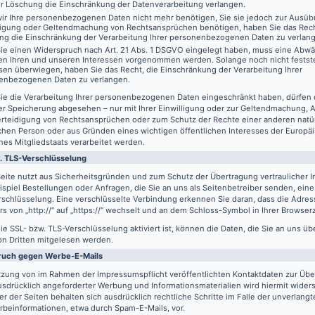
er Löschung die Einschränkung der Datenverarbeitung verlangen.
ir Ihre personenbezogenen Daten nicht mehr benötigen, Sie sie jedoch zur Ausüb
digung oder Geltendmachung von Rechtsansprüchen benötigen, haben Sie das Recht
ng die Einschränkung der Verarbeitung Ihrer personenbezogenen Daten zu verlan
ie einen Widerspruch nach Art. 21 Abs. 1 DSGVO eingelegt haben, muss eine Abw
en Ihren und unseren Interessen vorgenommen werden. Solange noch nicht festst
sen überwiegen, haben Sie das Recht, die Einschränkung der Verarbeitung Ihrer
enbezogenen Daten zu verlangen.
ie die Verarbeitung Ihrer personenbezogenen Daten eingeschränkt haben, dürfen 
er Speicherung abgesehen – nur mit Ihrer Einwilligung oder zur Geltendmachung,
erteidigung von Rechtsansprüchen oder zum Schutz der Rechte einer anderen natü
schen Person oder aus Gründen eines wichtigen öffentlichen Interesses der Europä
nes Mitgliedstaats verarbeitet werden.
. TLS-Verschlüsselung
eite nutzt aus Sicherheitsgründen und zum Schutz der Übertragung vertraulicher In
spiel Bestellungen oder Anfragen, die Sie an uns als Seitenbetreiber senden, eine
schlüsselung. Eine verschlüsselte Verbindung erkennen Sie daran, dass die Adres
s von „http://“ auf „https://“ wechselt und an dem Schloss-Symbol in Ihrer Browserz
e SSL- bzw. TLS-Verschlüsselung aktiviert ist, können die Daten, die Sie an uns üb
on Dritten mitgelesen werden.
ruch gegen Werbe-E-Mails
tzung von im Rahmen der Impressumspflicht veröffentlichten Kontaktdaten zur Üb
usdrücklich angeforderter Werbung und Informationsmaterialien wird hiermit wider
er der Seiten behalten sich ausdrücklich rechtliche Schritte im Falle der unverlan
rbeinformationen, etwa durch Spam-E-Mails, vor.