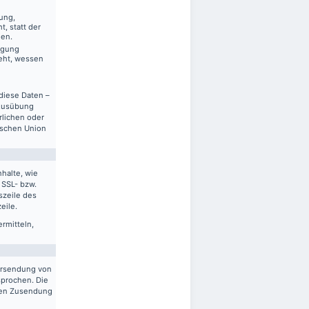
ung,
, statt der
gen.
ägung
eht, wessen
diese Daten –
 Ausübung
rlichen oder
ischen Union
halte, wie
 SSL- bzw.
szeile des
eile.
ermitteln,
ersendung von
sprochen. Die
gten Zusendung