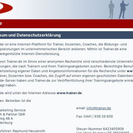
e
sum und Datenschutzerklärung
.de
ist eine Internet-Plattform für Trainer, Dozenten, Coaches, die Bildungs- und
gsleistungen im unternehmerischen Bereich anbieten. Mithin ist
Trainer.de
eine
nkgestützte Internet-Dienstleistung.
 von
Trainer.de
im Sinne einer anonymen Recherche sind verschiedenste Unterne
tungen, die nach Trainern und ihren Trainingsangeboten suchen. Berechtigte Benut
eitstellung eigener Daten und Angebotsinformationen für die Recherche unter
www
ainer, Dozenten bzw. Coaches, die Zugriff auf einen eigenen geschützten Datenbe
.de
-Server haben und
Trainer.de
zur Veröffentlichung ihrer Trainingsangebote ermä
agt haben.
.de
wird unter der Internet-Adresse
www.trainer.de
en. Betreiber ist die
email:
info@trainer.de
arketing Service
h & Partner GbR
Fax: 0441 / 939 29 609
weg 48 A
denburg
Steuer-Nummer 6423405909
sführer: Raymund Heuzeroth