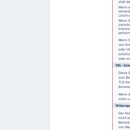
statt d
Wenn w
Vertei
Löschu
Wenn S
zwisch
Interes
person
Wenn S
von ihr
oder V
juristi
oder ei
SSL- bzw
Diese S
zum Bei
TLS-Ver
Browser
Wenn di
nicht v
Widersp
Der Nu
nicht a
Betreib
von We