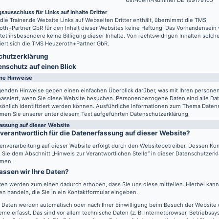
Ust-Ident-Nummer DE 189179165
sausschluss für Links auf Inhalte Dritter
 die
Trainer.de
Website Links auf Webseiten Dritter enthält, übernimmt die TMS
th+Partner GbR für den Inhalt dieser Websites keine Haftung. Das Vorhandensein 
tet insbesondere keine Billigung dieser Inhalte. Von rechtswidrigen Inhalten solch
iert sich die TMS Heuzeroth+Partner GbR.
hutz­erklärung
enschutz auf einen Blick
ne Hinweise
lgenden Hinweise geben einen einfachen Überblick darüber, was mit Ihren perso
passiert, wenn Sie diese Website besuchen. Personenbezogene Daten sind alle Da
sönlich identifiziert werden können. Ausführliche Informationen zum Thema Daten
men Sie unserer unter diesem Text aufgeführten Datenschutzerklärung.
assung auf dieser Website
 verantwortlich für die Datenerfassung auf dieser Website?
enverarbeitung auf dieser Website erfolgt durch den Websitebetreiber. Dessen Ko
Sie dem Abschnitt „Hinweis zur Verantwortlichen Stelle“ in dieser Datenschutzerk
men.
assen wir Ihre Daten?
ten werden zum einen dadurch erhoben, dass Sie uns diese mitteilen. Hierbei kann 
n handeln, die Sie in ein Kontaktformular eingeben.
 Daten werden automatisch oder nach Ihrer Einwilligung beim Besuch der Website
eme erfasst. Das sind vor allem technische Daten (z. B. Internetbrowser, Betriebss