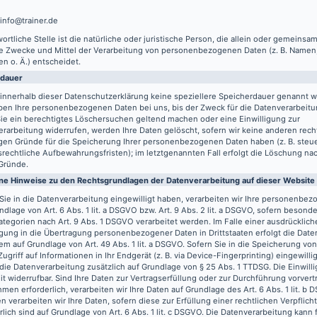
 info@trainer.de
ortliche Stelle ist die natürliche oder juristische Person, die allein oder gemeinsa
ie Zwecke und Mittel der Verarbeitung von personenbezogenen Daten (z. B. Namen,
n o. Ä.) entscheidet.
rdauer
innerhalb dieser Datenschutzerklärung keine speziellere Speicherdauer genannt w
ben Ihre personenbezogenen Daten bei uns, bis der Zweck für die Datenverarbeitun
ie ein berechtigtes Löschersuchen geltend machen oder eine Einwilligung zur
rarbeitung widerrufen, werden Ihre Daten gelöscht, sofern wir keine anderen recht
gen Gründe für die Speicherung Ihrer personenbezogenen Daten haben (z. B. steu
rechtliche Aufbewahrungsfristen); im letztgenannten Fall erfolgt die Löschung nach
Gründe.
ne Hinweise zu den Rechtsgrundlagen der Datenverarbeitung auf dieser Website
Sie in die Datenverarbeitung eingewilligt haben, verarbeiten wir Ihre personenbe
ndlage von Art. 6 Abs. 1 lit. a DSGVO bzw. Art. 9 Abs. 2 lit. a DSGVO, sofern besond
tegorien nach Art. 9 Abs. 1 DSGVO verarbeitet werden. Im Falle einer ausdrücklich
igung in die Übertragung personenbezogener Daten in Drittstaaten erfolgt die Dat
m auf Grundlage von Art. 49 Abs. 1 lit. a DSGVO. Sofern Sie in die Speicherung vo
Zugriff auf Informationen in Ihr Endgerät (z. B. via Device-Fingerprinting) eingewilli
 die Datenverarbeitung zusätzlich auf Grundlage von § 25 Abs. 1 TTDSG. Die Einwilli
it widerrufbar. Sind Ihre Daten zur Vertragserfüllung oder zur Durchführung vorvert
en erforderlich, verarbeiten wir Ihre Daten auf Grundlage des Art. 6 Abs. 1 lit. b
n verarbeiten wir Ihre Daten, sofern diese zur Erfüllung einer rechtlichen Verpflich
rlich sind auf Grundlage von Art. 6 Abs. 1 lit. c DSGVO. Die Datenverarbeitung kann 