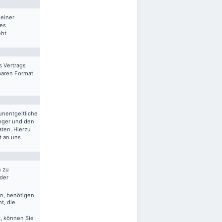
 einer
res
eht
s Vertrags
sbaren Format
unentgeltliche
nger und den
aten. Hierzu
t an uns
n zu
 der
en, benötigen
t, die
, können Sie