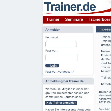
Trainer
Seminare
Trainerbörs
Impres
Anmelden
Trainer
Kennwort
Trainin
datenba
Passwort
Nutzer
Einrich
der Ber
sind Tr
login
Trainer
beauftr
Passwort vergessen?
Trainer
Anmeldung bei Trainer.de
betrieb
Werden Sie Mitglied in einer der
Trainer M
größten Trainerdatenbanken und -
Heuzerot
communities Deutschlands!
Kaspers
26131 Ol
als Trainer anmelden
Geschäft
Haben Sie interessante Angebote