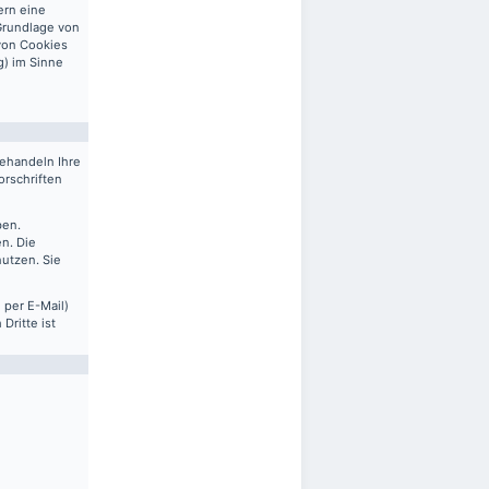
ern eine
 Grundlage von
 von Cookies
g) im Sinne
behandeln Ihre
rschriften
ben.
n. Die
nutzen. Sie
 per E-Mail)
Dritte ist