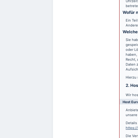
Uhrzeit
betrete
Wofür n
Ein Tei
Andere
Welche 
Sie hab
gespei
oder Lö
haben, 
Recht,
Daten z
Aufsic
Hierzu
2. Ho
Wir hos
Host Eur
Anbiete
unsere 
Detail
https:
Die Ver