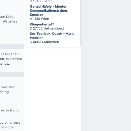
D 10405 Berlin
Gerald Häfele - Mentor,
Kommunikationstrainer,
Speaker
von Links
A 1140 Wien
er Websites
Klingenberg-IT
D 27753 Delmenhorst
Der Touristik-Coach - Mario
Hecktor
D 80634 München
nenbezogenen
ten, mit denen
schutz
ntaktdaten
lärung
es sich z. B.
 durch unsere
ystem oder