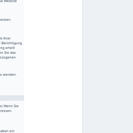
ese Website
leisten.
k Ihrer
 Berichtigung
ng erteilt
en Sie das
nbezogenen
ns wenden.
pe) Wenn Sie
dressen.
haben ein