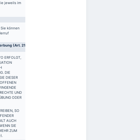
ie jeweils im
. Sie können
derruf
rbung (Art. 21
VO ERFOLGT,
UATION
H
G. DIE
IE DIESER
ROFFENEN
WINGENDE
 RECHTE UND
SÜBUNG ODER
REIBEN, SO
FFENDER
ILT AUCH
 WENN SIE
 MEHR ZUM
).