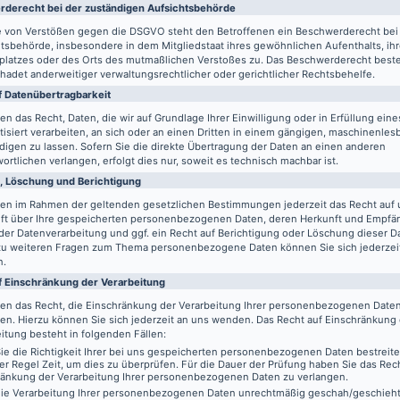
de­recht bei der zuständigen Aufsichts­behörde
le von Verstößen gegen die DSGVO steht den Betroffenen ein Beschwerderecht bei
tsbehörde, insbesondere in dem Mitgliedstaat ihres gewöhnlichen Aufenthalts, ih
splatzes oder des Orts des mutmaßlichen Verstoßes zu. Das Beschwerderecht best
adet anderweitiger verwaltungsrechtlicher oder gerichtlicher Rechtsbehelfe.
 Daten­übertrag­barkeit
en das Recht, Daten, die wir auf Grundlage Ihrer Einwilligung oder in Erfüllung eine
isiert verarbeiten, an sich oder an einen Dritten in einem gängigen, maschinenle
igen zu lassen. Sofern Sie die direkte Übertragung der Daten an einen anderen
ortlichen verlangen, erfolgt dies nur, soweit es technisch machbar ist.
, Löschung und Berichtigung
ben im Rahmen der geltenden gesetzlichen Bestimmungen jederzeit das Recht auf 
ft über Ihre gespeicherten personenbezogenen Daten, deren Herkunft und Empfä
er Datenverarbeitung und ggf. ein Recht auf Berichtigung oder Löschung dieser D
zu weiteren Fragen zum Thema personenbezogene Daten können Sie sich jederzei
n.
f Einschränkung der Verarbeitung
ben das Recht, die Einschränkung der Verarbeitung Ihrer personenbezogenen Date
en. Hierzu können Sie sich jederzeit an uns wenden. Das Recht auf Einschränkung
itung besteht in folgenden Fällen:
e die Richtigkeit Ihrer bei uns gespeicherten personenbezogenen Daten bestreit
der Regel Zeit, um dies zu überprüfen. Für die Dauer der Prüfung haben Sie das Rech
ränkung der Verarbeitung Ihrer personenbezogenen Daten zu verlangen.
ie Verarbeitung Ihrer personenbezogenen Daten unrechtmäßig geschah/geschieht