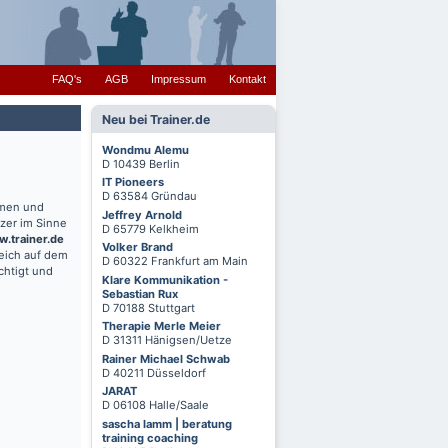
FAQ's
AGB
Impressum
Kontakt
Neu bei Trainer.de
Wondmu Alemu
D 10439 Berlin
IT Pioneers
D 63584 Gründau
hmen und
Jeffrey Arnold
zer im Sinne
D 65779 Kelkheim
.trainer.de
Volker Brand
reich auf dem
D 60322 Frankfurt am Main
chtigt und
Klare Kommunikation -
Sebastian Rux
D 70188 Stuttgart
Therapie Merle Meier
D 31311 Hänigsen/Uetze
Rainer Michael Schwab
D 40211 Düsseldorf
JARAT
D 06108 Halle/Saale
sascha lamm | beratung
training coaching