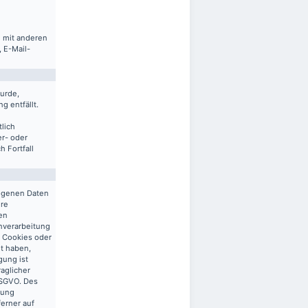
m mit anderen
 E-Mail-
urde,
g entfällt.
lich
er- oder
 Fortfall
zogenen Daten
ere
en
enverarbeitung
n Cookies oder
gt haben,
gung ist
raglicher
 DSGVO. Des
tung
ferner auf