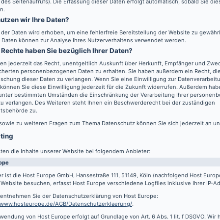
 des Seitenaufrufs). Die Erfassung dieser Daten erfolgt automatisch, sobald Sie di
n.
utzen wir Ihre Daten?
l der Daten wird erhoben, um eine fehlerfreie Bereitstellung der Website zu gewähr
 Daten können zur Analyse Ihres Nutzerverhaltens verwendet werden.
Rechte haben Sie bezüglich Ihrer Daten?
en jederzeit das Recht, unentgeltlich Auskunft über Herkunft, Empfänger und Zwec
cherten personenbezogenen Daten zu erhalten. Sie haben außerdem ein Recht, die
schung dieser Daten zu verlangen. Wenn Sie eine Einwilligung zur Datenverarbeitu
können Sie diese Einwilligung jederzeit für die Zukunft widerrufen. Außerdem hab
 unter bestimmten Umständen die Einschränkung der Verarbeitung Ihrer persone
u verlangen. Des Weiteren steht Ihnen ein Beschwerderecht bei der zuständigen
htsbehörde zu.
 sowie zu weiteren Fragen zum Thema Datenschutz können Sie sich jederzeit an u
sting
ten die Inhalte unserer Website bei folgendem Anbieter:
ope
r ist die Host Europe GmbH, Hansestraße 111, 51149, Köln (nachfolgend Host Euro
Website besuchen, erfasst Host Europe verschiedene Logfiles inklusive Ihrer IP-A
s entnehmen Sie der Datenschutzerklärung von Host Europe:
//www.hosteurope.de/AGB/Datenschutzerklaerung/
.
wendung von Host Europe erfolgt auf Grundlage von Art. 6 Abs. 1 lit. f DSGVO. Wir 